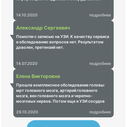
14.10.2020
подробнее
Александр Сергеевич
Помогли с записью на УЗИ. К качеству сервиса
и обследованию вопросов нет. Результатом
доволен, претензий нет.
14.07.2020
подробнее
Елена Викторовна
Прошла комплексное обследование головы:
мрт головного мозга, артерий головного
мозга, вен головного мозга и черепно-
мозговых нервов. Потом еще и УЗИ сосудов
головы и шеи. Все прошла за один день в
отраслевом клинико-диагностическом центре
29.10.2020
подробнее
Газпром на ул. Намёткина16. Причем описание
делали кандидаты медицинских наук. Все