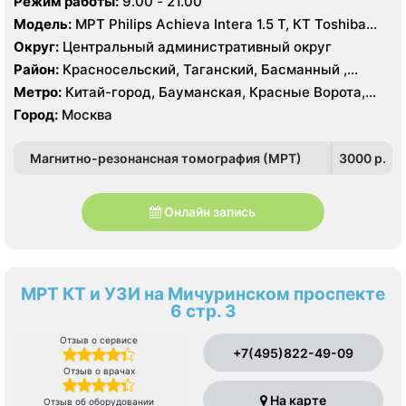
Режим работы:
9.00 - 21.00
Модель:
МРТ Philips Achieva Intera 1.5 T, КТ Toshiba
Aquilion CXL 128 срезов, УЗИ
Округ:
Центральный административный округ
Район:
Красносельский, Таганский, Басманный ,
Тверской
Метро:
Китай-город, Бауманская, Красные Ворота,
Кузнецкий мост, Курская, Лубянка, Площадь Ильича,
Город:
Москва
Сретенский бульвар, Таганская, Чкаловская
Магнитно-резонансная томография (МРТ)
3000 p.
Онлайн запись
МРТ КТ и УЗИ на Мичуринском проспекте
6 стр. 3
Отзыв о сервисе
+7(495)822-49-09
Отзыв о врачах
На карте
Отзыв об оборудовании