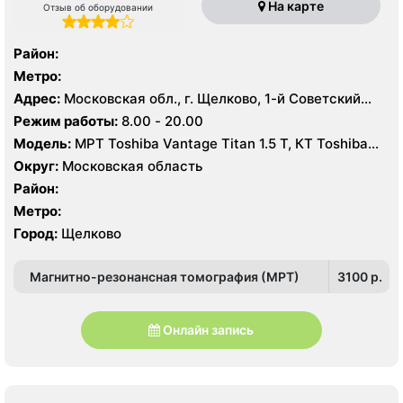
На карте
Отзыв об оборудовании
Район:
Метро:
Адрес:
Московская обл., г. Щелково, 1-й Советский
пер., 27
Режим работы:
8.00 - 20.00
Модель:
МРТ Toshiba Vantage Titan 1.5 Т, КТ Toshiba
Aquilion Prime CXL 64 среза, УЗИ Toshiba Aplio 500
Округ:
Московская область
Район:
Метро:
Город:
Щелково
Магнитно-резонансная томография (МРТ)
3100 p.
Онлайн запись