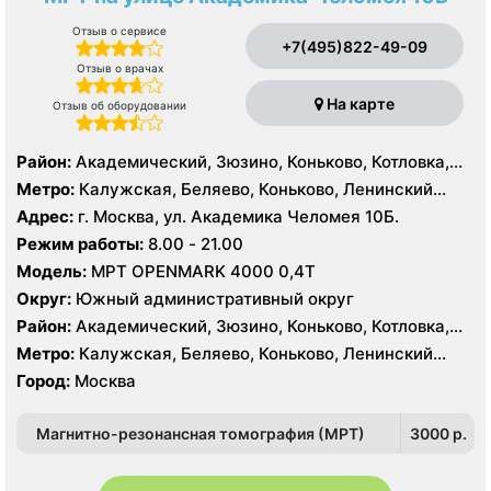
Отзыв о сервисе
+7(495)822-49-09
Отзыв о врачах
На карте
Отзыв об оборудовании
Район:
Академический, Зюзино, Коньково, Котловка,
Ломоносовский, Обручевский, Черёмушки, Проспект
Метро:
Калужская, Беляево, Коньково, Ленинский
Вернадского, Тропарёво-Никулино
проспект, Новые Черемушки, Проспект Вернадского,
Адрес:
г. Москва, ул. Академика Челомея 10Б.
Профсоюзная, Севастопольская, Тропарево,
Режим работы:
8.00 - 21.00
Университет, Юго-Западная
Модель:
МРТ OPENMARK 4000 0,4Т
Округ:
Южный административный округ
Район:
Академический, Зюзино, Коньково, Котловка,
Ломоносовский, Обручевский, Черёмушки, Проспект
Метро:
Калужская, Беляево, Коньково, Ленинский
Вернадского, Тропарёво-Никулино
проспект, Новые Черемушки, Проспект Вернадского,
Город:
Москва
Профсоюзная, Севастопольская, Тропарево,
Университет, Юго-Западная
Магнитно-резонансная томография (МРТ)
3000 p.