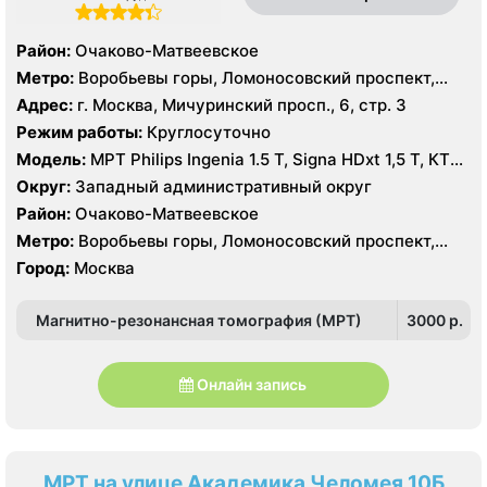
Район:
Очаково-Матвеевское
Метро:
Воробьевы горы, Ломоносовский проспект,
Раменки
Адрес:
г. Москва, Мичуринский просп., 6, стр. 3
Режим работы:
Круглосуточно
Модель:
МРТ Philips Ingenia 1.5 T, Signa HDxt 1,5 Т, КТ
GE Light Speed 64 среза, GE Healthcare Optima CT660
Округ:
Западный административный округ
128 срезов УЗИ HITACHI Preirus
Район:
Очаково-Матвеевское
Метро:
Воробьевы горы, Ломоносовский проспект,
Раменки
Город:
Москва
Магнитно-резонансная томография (МРТ)
3000 p.
Онлайн запись
МРТ на улице Академика Челомея 10Б