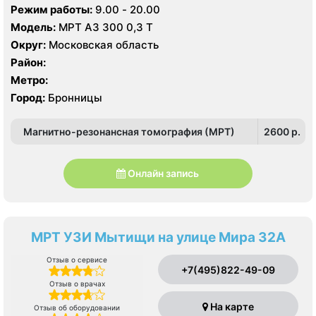
пер., 49, стр. 1
Режим работы:
9.00 - 20.00
Модель:
МРТ АЗ 300 0,3 Т
Округ:
Московская область
Район:
Метро:
Город:
Бронницы
Магнитно-резонансная томография (МРТ)
2600 p.
Онлайн запись
МРТ УЗИ Мытищи на улице Мира 32А
Отзыв о сервисе
+7(495)822-49-09
Отзыв о врачах
На карте
Отзыв об оборудовании