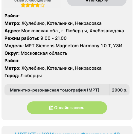
Отзыв об оборудовании
Район:
Метро:
Жулебино, Котельники, Некрасовка
Адрес:
Московская обл., г. Люберцы, Хлебозаводская
ул. 10
Режим работы:
9.00 - 21.00
Модель:
МРТ Siemens Magnetom Harmony 1.0 Т, УЗИ
Округ:
Московская область
Район:
Метро:
Жулебино, Котельники, Некрасовка
Город:
Люберцы
Магнитно-резонансная томография (МРТ)
2900 p.
Онлайн запись