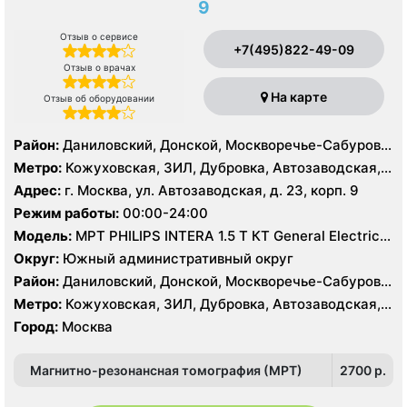
9
Отзыв о сервисе
+7(495)822-49-09
Отзыв о врачах
На карте
Отзыв об оборудовании
Район:
Даниловский, Донской, Москворечье-Сабурово,
Нагатино-Садовники, Нагатинский Затон, Нагорный
Метро:
Кожуховская, ЗИЛ, Дубровка, Автозаводская,
Нагатинская, Технопарк, Тульская, Угрешская
Адрес:
г. Москва, ул. Автозаводская, д. 23, корп. 9
Режим работы:
00:00-24:00
Модель:
МРТ PHILIPS INTERA 1.5 T КТ General Electric
LIGHT SPEED 64 среза
Округ:
Южный административный округ
Район:
Даниловский, Донской, Москворечье-Сабурово,
Нагатино-Садовники, Нагатинский Затон, Нагорный
Метро:
Кожуховская, ЗИЛ, Дубровка, Автозаводская,
Нагатинская, Технопарк, Тульская, Угрешская
Город:
Москва
Магнитно-резонансная томография (МРТ)
2700 p.