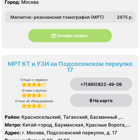
Город:
Москва
Магнитно-резонансная томография (МРТ)
2975 p.
Онлайн запись
МРТ КТ и УЗИ на Подсосенском переулке
17
Отзыв о сервисе
+7(495)822-49-09
Отзыв о врачах
На карте
Отзыв об оборудовании
Район:
Красносельский, Таганский, Басманный ,
Тверской
Метро:
Китай-город, Бауманская, Красные Ворота,
Кузнецкий мост, Курская, Лубянка, Площадь Ильича,
Адрес:
г. Москва, Подсосенский переулок, д. 17
Сретенский бульвар, Таганская, Чкаловская