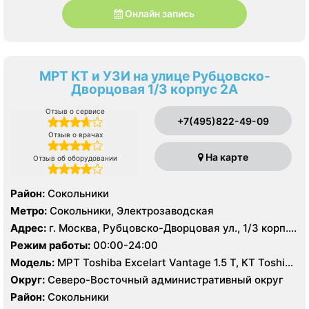
Онлайн запись
МРТ КТ и УЗИ на улице Рубцовско-
Дворцовая 1/3 корпус 2А
Отзыв о сервисе
+7(495)822-49-09
Отзыв о врачах
На карте
Отзыв об оборудовании
Район:
Сокольники
Метро:
Сокольники, Электрозаводская
Адрес:
г. Москва, Рубцовско-Дворцовая ул., 1/3 корп.
2А
Режим работы:
00:00-24:00
Модель:
МРТ Toshiba Excelart Vantage 1.5 Т, КТ Toshiba
Aquilion 64 среза, УЗИ
Округ:
Северо-Восточный административный округ
Район:
Сокольники