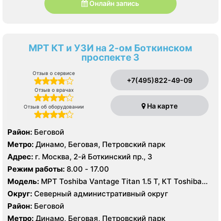
Онлайн запись
МРТ КТ и УЗИ на 2-ом Боткинском
проспекте 3
Отзыв о сервисе
+7(495)822-49-09
Отзыв о врачах
На карте
Отзыв об оборудовании
Район:
Беговой
Метро:
Динамо, Беговая, Петровский парк
Адрес:
г. Москва, 2-й Боткинский пр., 3
Режим работы:
8.00 - 17.00
Модель:
МРТ Toshiba Vantage Titan 1.5 T, КТ Toshiba
Aquilion Prime 160 срезов, УЗИ GE Vivid T8
Округ:
Северный административный округ
Район:
Беговой
Метро:
Динамо, Беговая, Петровский парк