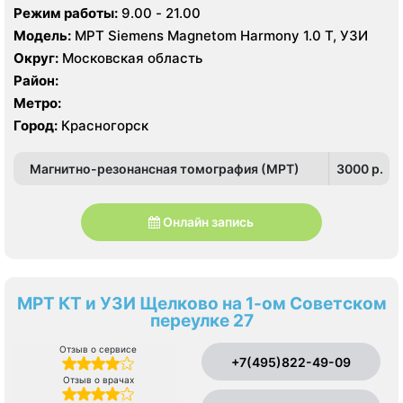
Никольская ул., 52
Режим работы:
9.00 - 21.00
Модель:
МРТ Siemens Magnetom Harmony 1.0 Т, УЗИ
Округ:
Московская область
Район:
Метро:
Город:
Красногорск
Магнитно-резонансная томография (МРТ)
3000 p.
Онлайн запись
МРТ КТ и УЗИ Щелково на 1-ом Советском
переулке 27
Отзыв о сервисе
+7(495)822-49-09
Отзыв о врачах