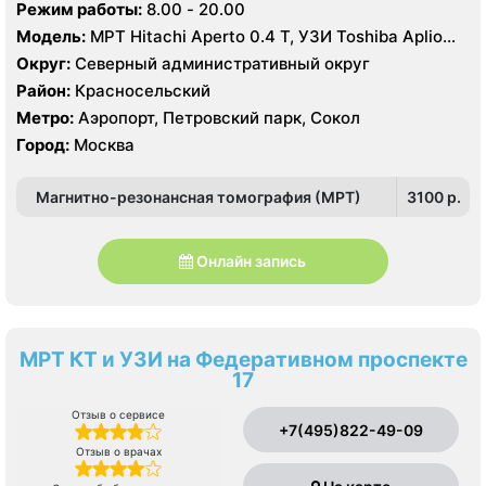
Режим работы:
8.00 - 20.00
Модель:
МРТ Hitachi Aperto 0.4 Т, УЗИ Toshiba Aplio
TUS-A 500
Округ:
Северный административный округ
Район:
Красносельский
Метро:
Аэропорт, Петровский парк, Сокол
Город:
Москва
Магнитно-резонансная томография (МРТ)
3100 p.
Онлайн запись
МРТ КТ и УЗИ на Федеративном проспекте
17
Отзыв о сервисе
+7(495)822-49-09
Отзыв о врачах