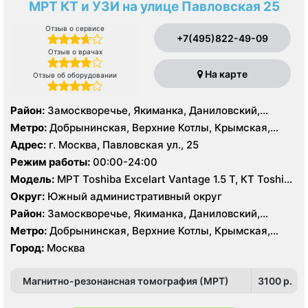
МРТ КТ и УЗИ на улице Павловская 25
Отзыв о сервисе
+7(495)822-49-09
Отзыв о врачах
На карте
Отзыв об оборудовании
Район:
Замоскворечье, Якиманка, Даниловский,
Донской
Метро:
Добрынинская, Верхние Котлы, Крымская,
Ленинский проспект, Новокузнецкая, Октябрьская,
Адрес:
г. Москва, Павловская ул., 25
Павелецкая, Полянка, Серпуховская, Третьяковская,
Режим работы:
00:00-24:00
Тульская, Шаболовская
Модель:
МРТ Toshiba Excelart Vantage 1.5 Т, КТ Toshiba
Aquilion PRIME 160 срезов, УЗИ
Округ:
Южный административный округ
Район:
Замоскворечье, Якиманка, Даниловский,
Донской
Метро:
Добрынинская, Верхние Котлы, Крымская,
Ленинский проспект, Новокузнецкая, Октябрьская,
Город:
Москва
Павелецкая, Полянка, Серпуховская, Третьяковская,
Тульская, Шаболовская
Магнитно-резонансная томография (МРТ)
3100 p.