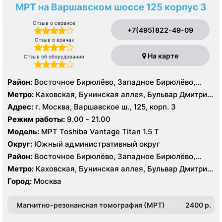
МРТ на Варшавском шоссе 125 корпус 3
Отзыв о сервисе
+7(495)822-49-09
Отзыв о врачах
На карте
Отзыв об оборудовании
Район:
Восточное Бирюлёво, Западное Бирюлёво,
Москворечье-Сабурово, Северное Чертаново,
Метро:
Каховская, Бунинская аллея, Бульвар Дмитрия
Центральное Чертаново, Южное Чертаново , Южное
Донского, Бульвар Адмирала Ушакова, Аннино ,
Адрес:
г. Москва, Варшавское ш., 125, корп. 3
Чертаново , Зюзино, Северное Бутово, Южное Бутово
Пражская, Севастопольская, Улица Академика
Режим работы:
9.00 - 21.00
Янгеля, Улица Горчакова, Улица Скобелевская, Улица
Модель:
МРТ Toshiba Vantage Titan 1.5 Т
Старокачаловская, Чертановская, Южная
Округ:
Южный административный округ
Район:
Восточное Бирюлёво, Западное Бирюлёво,
Москворечье-Сабурово, Северное Чертаново,
Метро:
Каховская, Бунинская аллея, Бульвар Дмитрия
Центральное Чертаново, Южное Чертаново , Южное
Донского, Бульвар Адмирала Ушакова, Аннино ,
Город:
Москва
Чертаново , Зюзино, Северное Бутово, Южное Бутово
Пражская, Севастопольская, Улица Академика
Янгеля, Улица Горчакова, Улица Скобелевская, Улица
Магнитно-резонансная томография (МРТ)
2400 p.
Старокачаловская, Чертановская, Южная