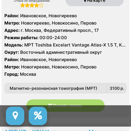
На карте
Отзыв об оборудовании
Район:
Ивановское, Новогиреево
Метро:
Новогиреево, Новокосино, Перово
Адрес:
г. Москва, Федеративный просп., 17
Режим работы:
00:00-24:00
Модель:
МРТ Toshiba Excelart Vantage Atlas-X 1.5 T, КТ
Toshiba Aquilion 64 среза, УЗИ
Округ:
Восточный административный округ
Район:
Ивановское, Новогиреево
Метро:
Новогиреево, Новокосино, Перово
Город:
Москва
Магнитно-резонансная томография (МРТ)
3100 p.
Онлайн запись