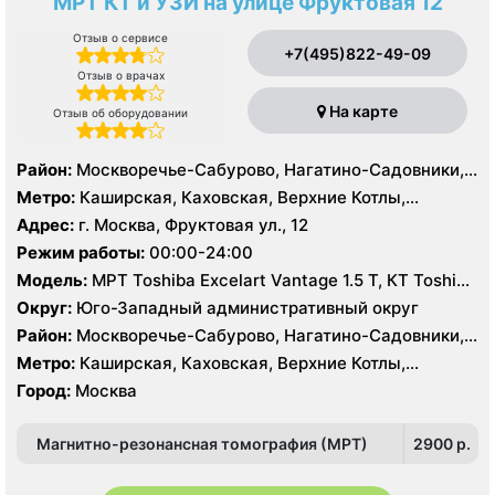
МРТ КТ и УЗИ на улице Фруктовая 12
Отзыв о сервисе
+7(495)822-49-09
Отзыв о врачах
На карте
Отзыв об оборудовании
Район:
Москворечье-Сабурово, Нагатино-Садовники,
Нагатинский Затон, Нагорный , Царицыно, Северное
Метро:
Каширская, Каховская, Верхние Котлы,
Чертаново, Центральное Чертаново, Южное Чертаново
Варшавская, Академическая, Крымская, Нагатинская,
Адрес:
г. Москва, Фруктовая ул., 12
, Зюзино, Черёмушки
Нагорная, Нахимовский проспект, Профсоюзная,
Режим работы:
00:00-24:00
Севастопольская, Чертановская
Модель:
МРТ Toshiba Excelart Vantage 1.5 Т, КТ Toshiba
Aquilion 32 среза, УЗИ Toshiba Aplio 500, Medison
Округ:
Юго-Западный административный округ
Sonoace X8
Район:
Москворечье-Сабурово, Нагатино-Садовники,
Нагатинский Затон, Нагорный , Царицыно, Северное
Метро:
Каширская, Каховская, Верхние Котлы,
Чертаново, Центральное Чертаново, Южное Чертаново
Варшавская, Академическая, Крымская, Нагатинская,
Город:
Москва
, Зюзино, Черёмушки
Нагорная, Нахимовский проспект, Профсоюзная,
Севастопольская, Чертановская
Магнитно-резонансная томография (МРТ)
2900 p.