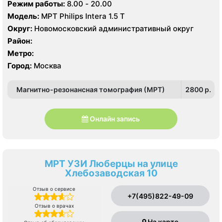
д. 1, корп. 8
Режим работы:
8.00 - 20.00
Модель:
МРТ Philips Intera 1.5 T
Округ:
Новомосковский административный округ
Район:
Метро:
Город:
Москва
Магнитно-резонансная томография (МРТ)
2800 p.
Онлайн запись
МРТ УЗИ Люберцы на улице
Хлебозаводская 10
Отзыв о сервисе
+7(495)822-49-09
Отзыв о врачах
На карте