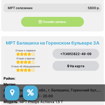
МРТ селезенки
5800 p.
Онлайн запись
МРТ Балашиха на Горенском бульваре 3А
Отзыв о сервисе
+7(495)822-49-09
Отзыв о врачах
На карте
Отзыв об оборудовании
Район:
Метро:
Адрес:
Московская обл., г. Балашиха, Горенский бул.,
3А
Режим работы:
8.00 - 20.00
Модель:
МРТ Philips Achieva 1.5 T