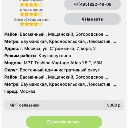
+7(495)822-49-09
Отзыв о врачах
На карте
Отзыв об оборудовании
Район:
Басманный , Мещанский, Богородское,
Восточный, Восточное Измайлово, Гольяново,
Метро:
Бауманская, Красносельская, Локомотив ,
Измайлово, Метрогородок, Северное Измайлово,
Преображенская площадь, Сокольники, Черкизовская,
Адрес:
г. Москва, ул. Стромынка, 7, корп. 2
Соколиная Гора, Сокольники, Лефортово
Электрозаводская
Режим работы:
Круглосуточно
Модель:
МРТ Toshiba Vantage Atlas 1.5 Т, УЗИ
Округ:
Восточный административный округ
Район:
Басманный , Мещанский, Богородское,
Восточный, Восточное Измайлово, Гольяново,
Метро:
Бауманская, Красносельская, Локомотив ,
Измайлово, Метрогородок, Северное Измайлово,
Преображенская площадь, Сокольники, Черкизовская,
Город:
Москва
Соколиная Гора, Сокольники, Лефортово
Электрозаводская
МРТ селезенки
5000 p.
Онлайн запись