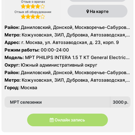
Отзыв о врачах
На карте
Отзыв об оборудовании
Район:
Даниловский, Донской, Москворечье-Сабурово,
Нагатино-Садовники, Нагатинский Затон, Нагорный
Метро:
Кожуховская, ЗИЛ, Дубровка, Автозаводская,
Нагатинская, Технопарк, Тульская, Угрешская
Адрес:
г. Москва, ул. Автозаводская, д. 23, корп. 9
Режим работы:
00:00-24:00
Модель:
МРТ PHILIPS INTERA 1.5 T КТ General Electric
LIGHT SPEED 64 среза
Округ:
Южный административный округ
Район:
Даниловский, Донской, Москворечье-Сабурово,
Нагатино-Садовники, Нагатинский Затон, Нагорный
Метро:
Кожуховская, ЗИЛ, Дубровка, Автозаводская,
Нагатинская, Технопарк, Тульская, Угрешская
Город:
Москва
МРТ селезенки
3000 p.
Онлайн запись