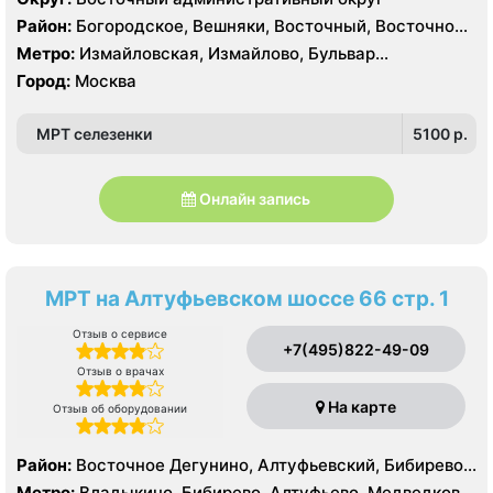
Район:
Богородское, Вешняки, Восточный, Восточное
Измайлово, Гольяново, Ивановское, Измайлово,
Метро:
Измайловская, Измайлово, Бульвар
Косино-Ухтомский, Метрогородок, Новогиреево,
Рокоссовского, Новогиреево, Новокосино,
Город:
Москва
Новокосино, Перово, Преображенское, Северное
Партизанская, Первомайская, Перово, Щелковская
Измайлово, Соколиная Гора
МРТ селезенки
5100 p.
Онлайн запись
МРТ на Алтуфьевском шоссе 66 стр. 1
Отзыв о сервисе
+7(495)822-49-09
Отзыв о врачах
На карте
Отзыв об оборудовании
Район:
Восточное Дегунино, Алтуфьевский, Бибирево,
Лианозово, Лосиноостровский, Отрадное, Свиблово,
Метро:
Владыкино, Бибирево, Алтуфьево, Медведково,