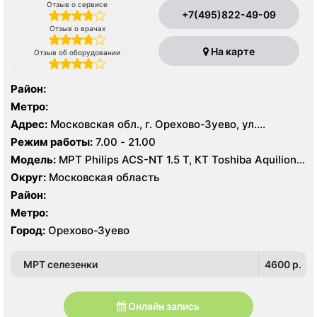
Отзыв о сервисе
+7(495)822-49-09
Отзыв о врачах
На карте
Отзыв об оборудовании
Район:
Метро:
Адрес:
Московская обл., г. Орехово-Зуево, ул.
Володарского, 14
Режим работы:
7.00 - 21.00
Модель:
МРТ Philips ACS-NT 1.5 Т, КТ Toshiba Aquilion
64 среза, УЗИ
Округ:
Московская область
Район:
Метро:
Город:
Орехово-Зуево
МРТ селезенки
4600 p.
Онлайн запись