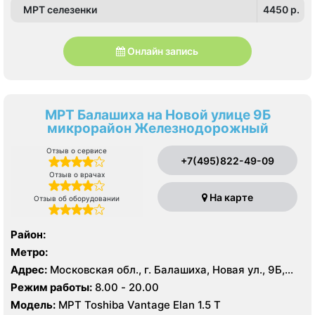
МРТ селезенки
4450 p.
Онлайн запись
МРТ Балашиха на Новой улице 9Б
микрорайон Железнодорожный
Отзыв о сервисе
+7(495)822-49-09
Отзыв о врачах
На карте
Отзыв об оборудовании
Район:
Метро:
Адрес:
Московская обл., г. Балашиха, Новая ул., 9Б,
микрорайон Железнодорожный
Режим работы:
8.00 - 20.00
Модель:
МРТ Toshiba Vantage Elan 1.5 Т