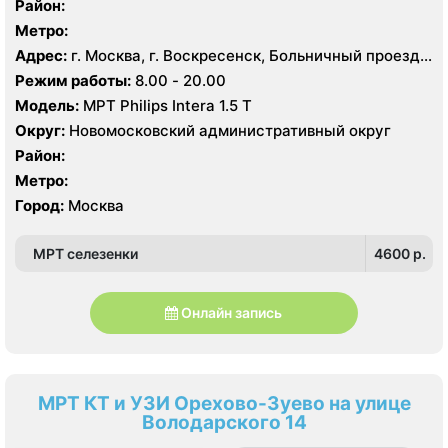
Район:
Метро:
Адрес:
г. Москва, г. Воскресенск, Больничный проезд,
д. 1, корп. 8
Режим работы:
8.00 - 20.00
Модель:
МРТ Philips Intera 1.5 T
Округ:
Новомосковский административный округ
Район:
Метро:
Город:
Москва
МРТ селезенки
4600 p.
Онлайн запись
МРТ КТ и УЗИ Орехово-Зуево на улице
Володарского 14