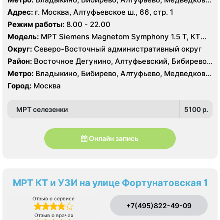
Северное Медведково, Южное Медведково,
Окружная, Отрадное, Верхние Лихоборы,
Адрес:
г. Москва, Алтуфьевское ш., 66, стр. 1
Ярославский
Селигерская, Лианозово
Режим работы:
8.00 - 22.00
Модель:
МРТ Siemens Magnetom Symphony 1.5 Т, КТ
Toshiba Aquilion 16 срезов, УЗИ Toshiba
Округ:
Северо-Восточный административный округ
Район:
Восточное Дегунино, Алтуфьевский, Бибирево,
Лианозово, Лосиноостровский, Отрадное, Свиблово,
Метро:
Владыкино, Бибирево, Алтуфьево, Медведково,
Северное Медведково, Южное Медведково,
Окружная, Отрадное, Верхние Лихоборы,
Город:
Москва
Ярославский
Селигерская, Лианозово
МРТ селезенки
5100 p.
Онлайн запись
МРТ КТ и УЗИ на улице Фортунатовская 1
Отзыв о сервисе
+7(495)822-49-09
Отзыв о врачах