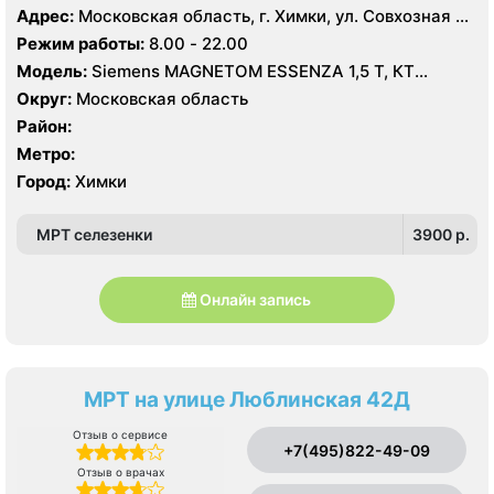
Адрес:
Московская область, г. Химки, ул. Совхозная 4,
стр 1
Режим работы:
8.00 - 22.00
Модель:
Siemens MAGNETOM ESSENZA 1,5 Т, КТ
Siemens Healthineers 64 среза, УЗИ
Округ:
Московская область
Район:
Метро:
Город:
Химки
МРТ селезенки
3900 p.
Онлайн запись
МРТ на улице Люблинская 42Д
Отзыв о сервисе
+7(495)822-49-09
Отзыв о врачах