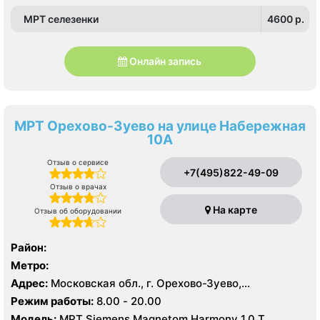
МРТ селезенки
4600 p.
Онлайн запись
МРТ Орехово-Зуево на улице Набережная
10А
Отзыв о сервисе
+7(495)822-49-09
Отзыв о врачах
На карте
Отзыв об оборудовании
Район:
Метро:
Адрес:
Московская обл., г. Орехово-Зуево,
Набережная ул., 10А
Режим работы:
8.00 - 20.00
Модель:
МРТ Siemens Magnetom Harmony 1.0 Т