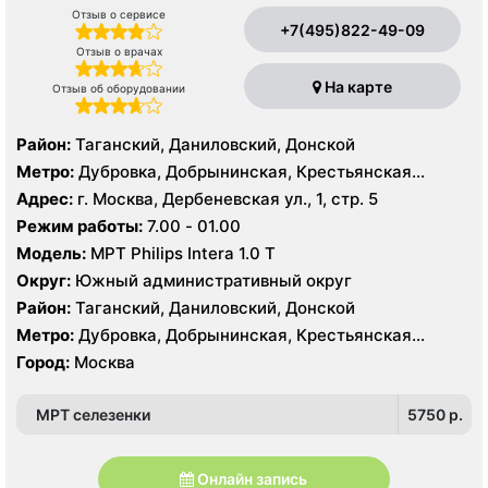
Отзыв о сервисе
+7(495)822-49-09
Отзыв о врачах
На карте
Отзыв об оборудовании
Район:
Таганский, Даниловский, Донской
Метро:
Дубровка, Добрынинская, Крестьянская
застава, Новокузнецкая, Октябрьская, Павелецкая,
Адрес:
г. Москва, Дербеневская ул., 1, стр. 5
Полянка, Пролетарская, Серпуховская,
Режим работы:
7.00 - 01.00
Третьяковская, Тульская
Модель:
МРТ Philips Intera 1.0 Т
Округ:
Южный административный округ
Район:
Таганский, Даниловский, Донской
Метро:
Дубровка, Добрынинская, Крестьянская
застава, Новокузнецкая, Октябрьская, Павелецкая,
Город:
Москва
Полянка, Пролетарская, Серпуховская,
Третьяковская, Тульская
МРТ селезенки
5750 p.
Онлайн запись