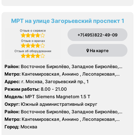
МРТ на улице Загорьевский проспект 1
Отзыв о сервисе
+7(495)822-49-09
Отзыв о врачах
На карте
Отзыв об оборудовании
Район:
Восточное Бирюлёво, Западное Бирюлёво,
Москворечье-Сабурово, Северное Орехово-Борисово,
Метро:
Кантемировская, Аннино , Лесопарковая,
Южное Орехово-Борисово, Царицыно, Северное
Пражская, Улица Академика Янгеля, Улица
Адрес:
г. Москва, Загорьевский пр., 1
Чертаново, Центральное Чертаново, Южное Чертаново
Старокачаловская, Царицыно, Южная
Режим работы:
8.00 - 21.00
, Южное Чертаново , Северное Бутово
Модель:
МРТ Siemens Magnetom 1.5 Т
Округ:
Южный административный округ
Район:
Восточное Бирюлёво, Западное Бирюлёво,
Москворечье-Сабурово, Северное Орехово-Борисово,
Метро:
Кантемировская, Аннино , Лесопарковая,
Южное Орехово-Борисово, Царицыно, Северное
Пражская, Улица Академика Янгеля, Улица
Город:
Москва
Чертаново, Центральное Чертаново, Южное Чертаново
Старокачаловская, Царицыно, Южная
, Южное Чертаново , Северное Бутово