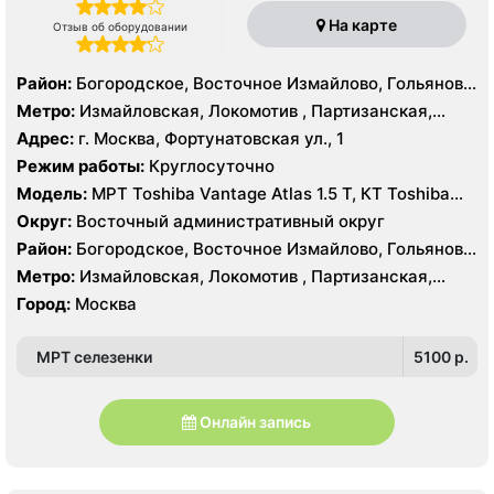
На карте
Отзыв об оборудовании
Район:
Богородское, Восточное Измайлово, Гольяново,
Измайлово, Соколиная Гора
Метро:
Измайловская, Локомотив , Партизанская,
Преображенская площадь, Черкизовская
Адрес:
г. Москва, Фортунатовская ул., 1
Режим работы:
Круглосуточно
Модель:
МРТ Toshiba Vantage Atlas 1.5 Т, КТ Toshiba
Aquilion Prime 160 срезов, Toshiba Aquilion CXL 128
Округ:
Восточный административный округ
срезов, Body Tom 32 среза УЗИ GE Voluson E8, GE Vivid
Район:
Богородское, Восточное Измайлово, Гольяново,
9
Измайлово, Соколиная Гора
Метро:
Измайловская, Локомотив , Партизанская,
Преображенская площадь, Черкизовская
Город:
Москва
МРТ селезенки
5100 p.
Онлайн запись