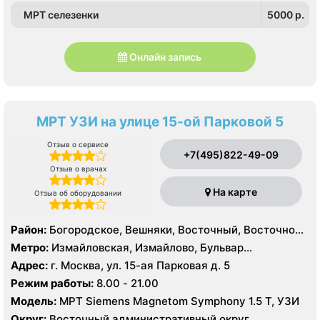
МРТ селезенки
5000 p.
Онлайн запись
МРТ УЗИ на улице 15-ой Парковой 5
Отзыв о сервисе
+7(495)822-49-09
Отзыв о врачах
На карте
Отзыв об оборудовании
Район:
Богородское, Вешняки, Восточный, Восточное
Измайлово, Гольяново, Ивановское, Измайлово,
Метро:
Измайловская, Измайлово, Бульвар
Косино-Ухтомский, Метрогородок, Новогиреево,
Рокоссовского, Новогиреево, Новокосино,
Адрес:
г. Москва, ул. 15-ая Парковая д. 5
Новокосино, Перово, Преображенское, Северное
Партизанская, Первомайская, Перово, Щелковская
Режим работы:
8.00 - 21.00
Измайлово, Соколиная Гора
Модель:
МРТ Siemens Magnetom Symphony 1.5 Т, УЗИ
Округ:
Восточный административный округ