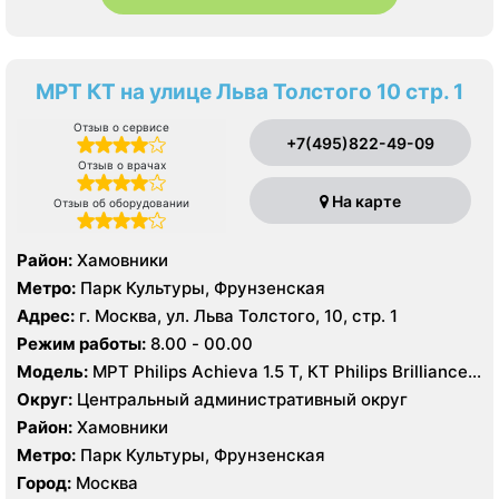
МРТ КТ на улице Льва Толстого 10 стр. 1
Отзыв о сервисе
+7(495)822-49-09
Отзыв о врачах
На карте
Отзыв об оборудовании
Район:
Хамовники
Метро:
Парк Культуры, Фрунзенская
Адрес:
г. Москва, ул. Льва Толстого, 10, стр. 1
Режим работы:
8.00 - 00.00
Модель:
МРТ Philips Achieva 1.5 T, КТ Philips Brilliance
64 среза
Округ:
Центральный административный округ
Район:
Хамовники
Метро:
Парк Культуры, Фрунзенская
Город:
Москва