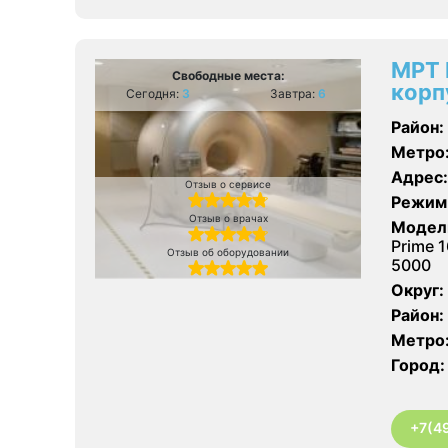
МРТ 
Свободные места:
корп
Сегодня:
3
Завтра:
6
Район:
Метро
Адрес:
Отзыв о сервисе
Режим
Отзыв о врачах
Модел
Prime 1
Отзыв об оборудовании
5000
Округ:
Район:
Метро
Город:
+7(4