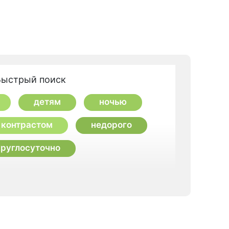
Быстрый поиск
детям
ночью
 контрастом
недорого
круглосуточно