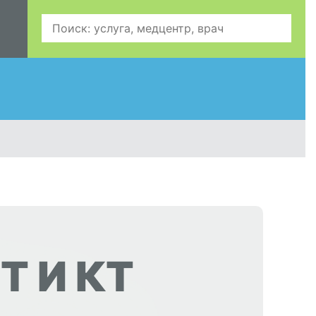
Т И КТ