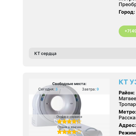
Преобр
Город:
+7(4
КТ сердца
КТ У
Свободные места:
Сегодня:
3
Завтра:
9
Район:
Матвее
Тропар
Метро
Расска
Отзыв о сервисе
Адрес:
Отзыв о врачах
Режим