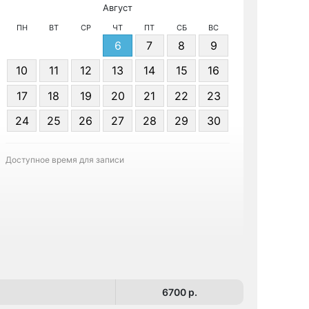
Август
МРТ КТ 
ПН
ВТ
СР
ЧТ
ПТ
СБ
ВС
6
7
8
9
10
11
12
13
14
15
16
17
18
19
20
21
22
23
24
25
26
27
28
29
30
Записа
Доступное время для записи
6700 p.