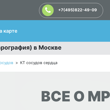
+7(495)822-49-09
Т
а карте
арография) в Москве
осудов
КТ сосудов сердца
ВСЕ О МР