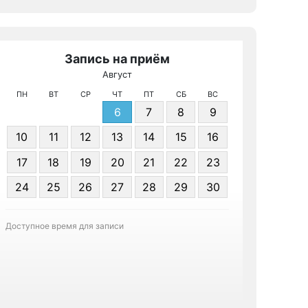
Запись на приём
Август
МРТ КТ и
ПН
ВТ
СР
ЧТ
ПТ
СБ
ВС
6
7
8
9
10
11
12
13
14
15
16
17
18
19
20
21
22
23
24
25
26
27
28
29
30
Записа
Доступное время для записи