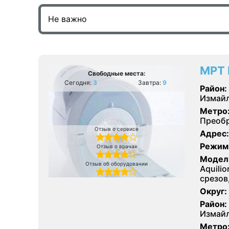
МРТ 
Свободные места:
Сегодня:
3
Завтра:
9
Район:
Измайл
Метро
Преобр
Отзыв о сервисе
Адрес:
Режим
Отзыв о врачах
Модел
Отзыв об оборудовании
Aquilio
срезов
Округ:
Район:
Измайл
Метро