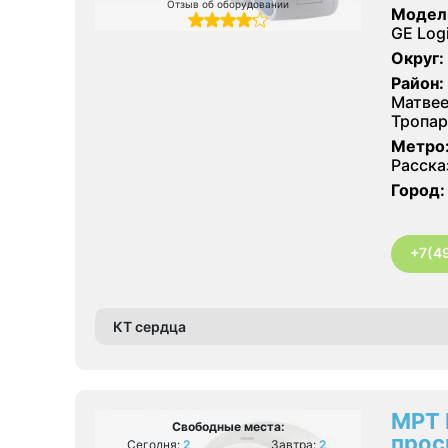
Отзыв об оборудовании
Модел
GE Log
Округ:
Район:
Матвее
Тропар
Метро
Расска
Город:
+7(4
КТ сердца
МРТ 
Свободные места:
прос
Сегодня:
2
Завтра:
2