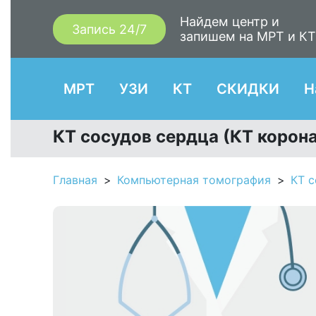
Найдем центр и
Запись 24/7
запишем на МРТ и К
МРТ
УЗИ
КТ
СКИДКИ
Н
КТ сосудов сердца (КТ корон
Главная
Компьютерная томография
КТ с