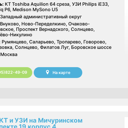
ь:
КТ Toshiba Aquilion 64 среза, УЗИ Philips iE33,
iq P6, Medison MySono U5
Западный административный округ
Внуково, Ново-Переделкино, Очаково-
вское, Проспект Вернадского, Солнцево,
ёво-Никулино
:
Румянцево, Саларьево, Тропарево, Говорово,
зовка, Солнцево, Филатов Луг, Боровское шоссе
Москва
95)822-49-09
На карте
КТ и УЗИ на Мичуринском
пекте 19 корпус 4