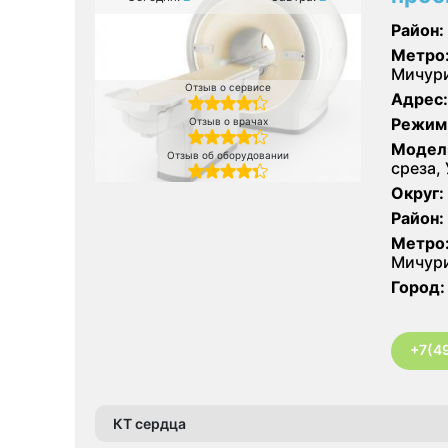
Район:
Метро
Мичури
Отзыв о сервисе
Адрес:
Режим
Отзыв о врачах
Модел
Отзыв об оборудовании
среза, 
Округ:
Район:
Метро
Мичури
Город:
+7(4
КТ сердца