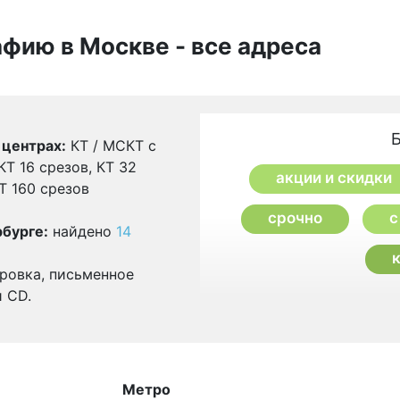
афию в Москве - все адреса
 центрах:
КТ / МСКТ с
Т 16 срезов, КТ 32
акции и скидки
Т 160 срезов
срочно
с
бурге:
найдено
14
ровка, письменное
и CD.
Метро