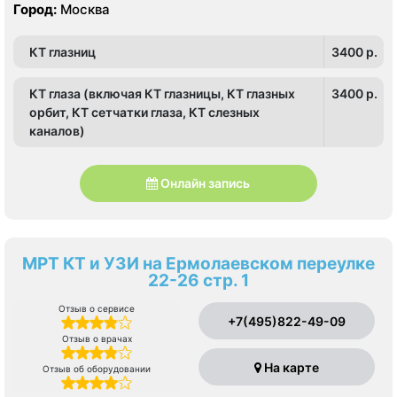
Город:
Москва
КТ глазниц
3400 p.
КТ глаза (включая КТ глазницы, КТ глазных
3400 p.
орбит, КТ сетчатки глаза, КТ слезных
каналов)
Онлайн запись
МРТ КТ и УЗИ на Ермолаевском переулке
22-26 стр. 1
Отзыв о сервисе
+7(495)822-49-09
Отзыв о врачах
На карте
Отзыв об оборудовании