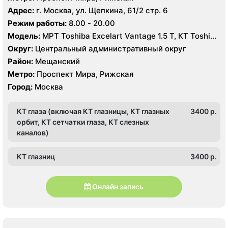
Адрес:
г. Москва, ул. Щепкина, 61/2 стр. 6
Режим работы:
8.00 - 20.00
Модель:
МРТ Toshiba Excelart Vantage 1.5 Т, КТ Toshiba
Aquilion 64 среза, УЗИ
Округ:
Центральный административный округ
Район:
Мещанский
Метро:
Проспект Мира, Рижская
Город:
Москва
КТ глаза (включая КТ глазницы, КТ глазных
3400 p.
орбит, КТ сетчатки глаза, КТ слезных
каналов)
КТ глазниц
3400 p.
Онлайн запись