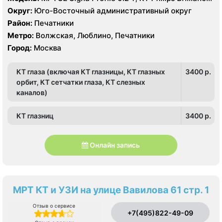
CT 64 среза, УЗИ GE LOGIQ 5 Expert
Округ:
Юго-Восточный административный округ
Район:
Печатники
Метро:
Волжская, Люблино, Печатники
Город:
Москва
КТ глаза (включая КТ глазницы, КТ глазных
3400 p.
орбит, КТ сетчатки глаза, КТ слезных
каналов)
КТ глазниц
3400 p.
Онлайн запись
МРТ КТ и УЗИ на улице Вавилова 61 стр. 1
Отзыв о сервисе
+7(495)822-49-09