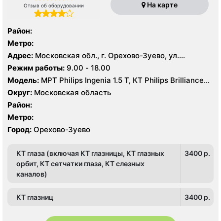
На карте
Отзыв об оборудовании
Район:
Метро:
Адрес:
Московская обл., г. Орехово-Зуево, ул.
Дзержинского, 41
Режим работы:
9.00 - 18.00
Модель:
МРТ Philips Ingenia 1.5 T, КТ Philips Brilliance
64 среза
Округ:
Московская область
Район:
Метро:
Город:
Орехово-Зуево
КТ глаза (включая КТ глазницы, КТ глазных
3400 p.
орбит, КТ сетчатки глаза, КТ слезных
каналов)
КТ глазниц
3400 p.