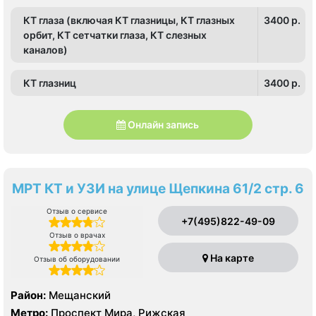
КТ глаза (включая КТ глазницы, КТ глазных
3400 p.
орбит, КТ сетчатки глаза, КТ слезных
каналов)
КТ глазниц
3400 p.
Онлайн запись
МРТ КТ и УЗИ на улице Щепкина 61/2 стр. 6
Отзыв о сервисе
+7(495)822-49-09
Отзыв о врачах
На карте
Отзыв об оборудовании
Район:
Мещанский
Метро:
Проспект Мира, Рижская