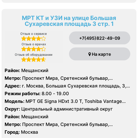
МРТ КТ и УЗИ на улице Большая
Сухаревская площадь 3 стр. 1
Отзыв о сервисе
+7(495)822-49-09
Отзыв о врачах
На карте
Отзыв об оборудовании
Район:
Мещанский
Метро:
Проспект Мира, Сретенский бульвар,
Сухаревская
Адрес:
г. Москва, Большая Сухаревская площадь, 3,
стр. 1
Режим работы:
8.00 - 19.00
Модель:
МРТ GE Signa HDxt 3.0 T, Toshiba Vantage
Titan 1.5 Т, General Electric Signa Profile 0.2 T, КТ
Округ:
Центральный административный округ
Toshiba Aquilion Prime 160 срезов, УЗИ
Район:
Мещанский
Метро:
Проспект Мира, Сретенский бульвар,
Сухаревская
Город:
Москва