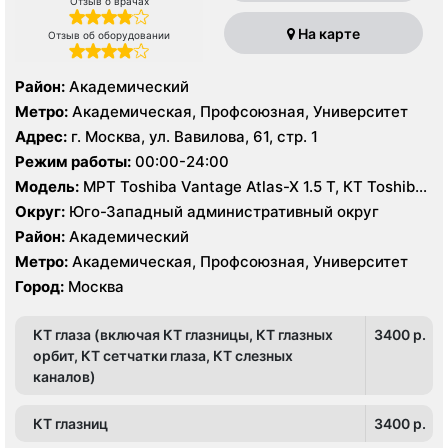
Отзыв о врачах
На карте
Отзыв об оборудовании
Район:
Академический
Метро:
Академическая, Профсоюзная, Университет
Адрес:
г. Москва, ул. Вавилова, 61, стр. 1
Режим работы:
00:00-24:00
Модель:
МРТ Toshiba Vantage Atlas-X 1.5 Т, КТ Toshiba
Aquilion 64 среза, УЗИ Toshiba Aplio 500, GE Vivid 7
Округ:
Юго-Западный административный округ
Район:
Академический
Метро:
Академическая, Профсоюзная, Университет
Город:
Москва
КТ глаза (включая КТ глазницы, КТ глазных
3400 p.
орбит, КТ сетчатки глаза, КТ слезных
каналов)
КТ глазниц
3400 p.