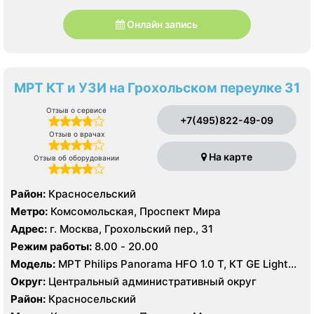
Онлайн запись
МРТ КТ и УЗИ на Грохольском переулке 31
Отзыв о сервисе
+7(495)822-49-09
Отзыв о врачах
На карте
Отзыв об оборудовании
Район:
Красносельский
Метро:
Комсомольская, Проспект Мира
Адрес:
г. Москва, Грохольский пер., 31
Режим работы:
8.00 - 20.00
Модель:
МРТ Philips Panorama HFO 1.0 Т, КТ GE Light
Speed 64 среза, УЗИ Philips iU22, GE Logiq 7, Siemens
Округ:
Центральный административный округ
Acuson S2000, GE Vivid E9
Район:
Красносельский