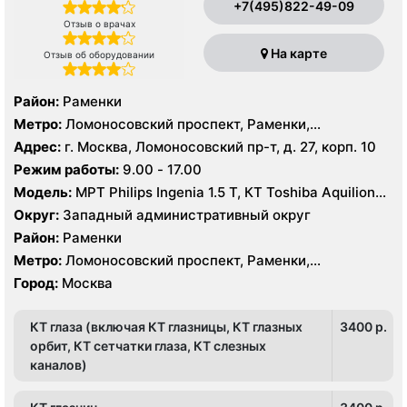
+7(495)822-49-09
Отзыв о врачах
На карте
Отзыв об оборудовании
Район:
Раменки
Метро:
Ломоносовский проспект, Раменки,
Университет
Адрес:
г. Москва, Ломоносовский пр-т, д. 27, корп. 10
Режим работы:
9.00 - 17.00
Модель:
МРТ Philips Ingenia 1.5 Т, КТ Toshiba Aquilion
64 среза
Округ:
Западный административный округ
Район:
Раменки
Метро:
Ломоносовский проспект, Раменки,
Университет
Город:
Москва
КТ глаза (включая КТ глазницы, КТ глазных
3400 p.
орбит, КТ сетчатки глаза, КТ слезных
каналов)