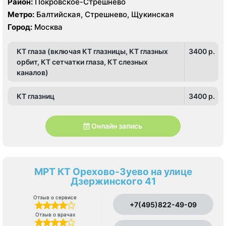
Район:
Покровское-Стрешнево
Toshiba Aplio 500
Метро:
Балтийская, Стрешнево, Щукинская
Город:
Москва
КТ глаза (включая КТ глазницы, КТ глазных
3400 p.
орбит, КТ сетчатки глаза, КТ слезных
каналов)
КТ глазниц
3400 p.
Онлайн запись
МРТ КТ Орехово-Зуево на улице
Дзержинского 41
Отзыв о сервисе
+7(495)822-49-09
Отзыв о врачах