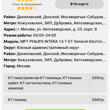
На карте
Отзыв об оборудовании
Район:
Даниловский, Донской, Москворечье-Сабурово,
Нагатино-Садовники, Нагатинский Затон, Нагорный
Метро:
Кожуховская, ЗИЛ, Дубровка, Автозаводская,
Нагатинская, Технопарк, Тульская, Угрешская
Адрес:
г. Москва, ул. Автозаводская, д. 23, корп. 9
Режим работы:
00:00-24:00
Модель:
МРТ PHILIPS INTERA 1.5 T КТ General Electric
LIGHT SPEED 64 среза
Округ:
Южный административный округ
Район:
Даниловский, Донской, Москворечье-Сабурово,
Нагатино-Садовники, Нагатинский Затон, Нагорный
Метро:
Кожуховская, ЗИЛ, Дубровка, Автозаводская,
Нагатинская, Технопарк, Тульская, Угрешская
Город:
Москва
КТ глаза (включая КТ глазницы, КТ глазных
3300 p.
орбит, КТ сетчатки глаза, КТ слезных
каналов)
КТ глазниц
3300 p.