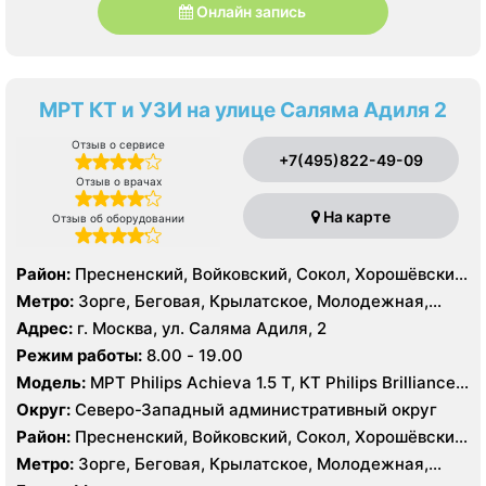
Онлайн запись
МРТ КТ и УЗИ на улице Саляма Адиля 2
Отзыв о сервисе
+7(495)822-49-09
Отзыв о врачах
На карте
Отзыв об оборудовании
Район:
Пресненский, Войковский, Сокол, Хорошёвский,
Крылатское, Кунцево, Филёвский Парк, Северное
Метро:
Зорге, Беговая, Крылатское, Молодежная,
Тушино, Строгино, Хорошёво-Мнёвники, Щукино,
Октябрьское поле, Панфиловская, Полежаевская,
Адрес:
г. Москва, ул. Саляма Адиля, 2
Южное Тушино
Хорошево, Хорошевская, ЦСКА, Щукинская, Мнёвники,
Режим работы:
8.00 - 19.00
Народное Ополчение
Модель:
МРТ Philips Achieva 1.5 T, КТ Philips Brilliance
64 среза, УЗИ GE Voluson E8, ESAOTE MYLAB TWICE
Округ:
Северо-Западный административный округ
Район:
Пресненский, Войковский, Сокол, Хорошёвский,
Крылатское, Кунцево, Филёвский Парк, Северное
Метро:
Зорге, Беговая, Крылатское, Молодежная,
Тушино, Строгино, Хорошёво-Мнёвники, Щукино,
Октябрьское поле, Панфиловская, Полежаевская,