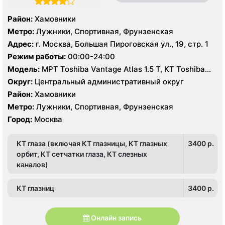
Район:
Хамовники
Метро:
Лужники, Спортивная, Фрунзенская
Адрес:
г. Москва, Большая Пироговская ул., 19, стр. 1
Режим работы:
00:00-24:00
Модель:
МРТ Toshiba Vantage Atlas 1.5 Т, КТ Toshiba
Aquilion CXL 128 срезов, УЗИ Hitachi-Aloka Prosound
Округ:
Центральный административный округ
Alpha7, GE LOGIQ S7
Район:
Хамовники
Метро:
Лужники, Спортивная, Фрунзенская
Город:
Москва
КТ глаза (включая КТ глазницы, КТ глазных
3400 p.
орбит, КТ сетчатки глаза, КТ слезных
каналов)
КТ глазниц
3400 p.
Онлайн запись