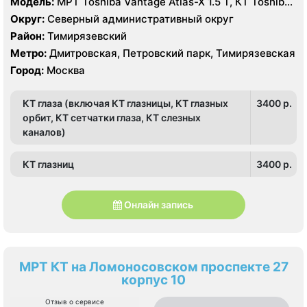
Модель:
МРТ Toshiba Vantage Atlas-X 1.5 Т, КТ Toshiba
Aquilion 64 среза, УЗИ
Округ:
Северный административный округ
Район:
Тимирязевский
Метро:
Дмитровская, Петровский парк, Тимирязевская
Город:
Москва
КТ глаза (включая КТ глазницы, КТ глазных
3400 p.
орбит, КТ сетчатки глаза, КТ слезных
каналов)
КТ глазниц
3400 p.
Онлайн запись
МРТ КТ на Ломоносовском проспекте 27
корпус 10
Отзыв о сервисе