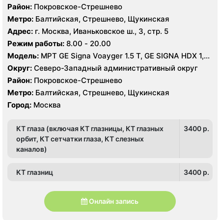
Район:
Покровское-Стрешнево
Метро:
Балтийская, Стрешнево, Щукинская
Адрес:
г. Москва, Иваньковское ш., 3, стр. 5
Режим работы:
8.00 - 20.00
Модель:
МРТ GE Signa Voayger 1.5 Т, GE SIGNA HDX 1,5
T, КТ GE LightSpeed 64 среза, Brilliance CT 40 срезов,
Округ:
Северо-Западный административный округ
УЗИ GE Logiq E9
Район:
Покровское-Стрешнево
Метро:
Балтийская, Стрешнево, Щукинская
Город:
Москва
КТ глаза (включая КТ глазницы, КТ глазных
3400 p.
орбит, КТ сетчатки глаза, КТ слезных
каналов)
КТ глазниц
3400 p.
Онлайн запись