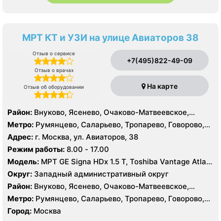
МРТ КТ и УЗИ на улице Авиаторов 38
Отзыв о сервисе
+7(495)822-49-09
Отзыв о врачах
На карте
Отзыв об оборудовании
Район:
Внуково, Ясенево, Очаково-Матвеевское,
Солнцево, Тропарёво-Никулино
Метро:
Румянцево, Саларьево, Тропарево, Говорово,
Новопеределкино, Озёрная, Прокшино, Рассказовка,
Адрес:
г. Москва, ул. Авиаторов, 38
Солнцево, Филатов Луг, Боровское шоссе
Режим работы:
8.00 - 17.00
Модель:
МРТ GE Signa HDx 1.5 T, Toshiba Vantage Atlas
1.5 Т, КТ Toshiba Aquilion CXL 128, Philips Brilliance CT
Округ:
Западный административный округ
64 среза, УЗИ
Район:
Внуково, Ясенево, Очаково-Матвеевское,
Солнцево, Тропарёво-Никулино
Метро:
Румянцево, Саларьево, Тропарево, Говорово,
Новопеределкино, Озёрная, Прокшино, Рассказовка,
Город:
Москва
Солнцево, Филатов Луг, Боровское шоссе