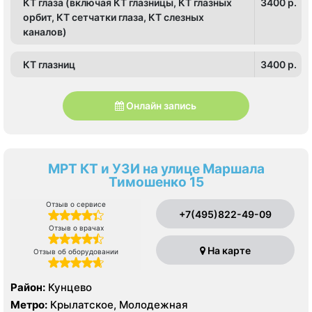
КТ глаза (включая КТ глазницы, КТ глазных
3400 p.
орбит, КТ сетчатки глаза, КТ слезных
каналов)
КТ глазниц
3400 p.
Онлайн запись
МРТ КТ и УЗИ на улице Маршала
Тимошенко 15
Отзыв о сервисе
+7(495)822-49-09
Отзыв о врачах
На карте
Отзыв об оборудовании
Район:
Кунцево
Метро:
Крылатское, Молодежная