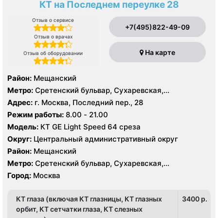
КТ на Последнем переулке 28
Отзыв о сервисе
+7(495)822-49-09
Отзыв о врачах
На карте
Отзыв об оборудовании
Район:
Мещанский
Метро:
Сретенский бульвар, Сухаревская,
Тургеневская
Адрес:
г. Москва, Последний пер., 28
Режим работы:
8.00 - 21.00
Модель:
КТ GE Light Speed 64 среза
Округ:
Центральный административный округ
Район:
Мещанский
Метро:
Сретенский бульвар, Сухаревская,
Тургеневская
Город:
Москва
КТ глаза (включая КТ глазницы, КТ глазных
3400 p.
орбит, КТ сетчатки глаза, КТ слезных