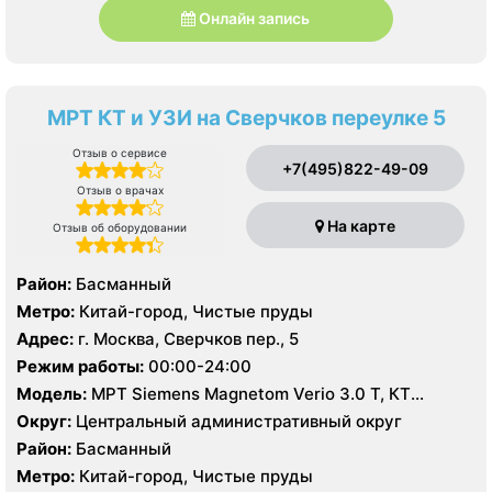
Онлайн запись
МРТ КТ и УЗИ на Сверчков переулке 5
Отзыв о сервисе
+7(495)822-49-09
Отзыв о врачах
На карте
Отзыв об оборудовании
Район:
Басманный
Метро:
Китай-город, Чистые пруды
Адрес:
г. Москва, Сверчков пер., 5
Режим работы:
00:00-24:00
Модель:
МРТ Siemens Magnetom Verio 3.0 T, КТ
Toshiba Aquilion PRIME 160 срезов, УЗИ Philips HD15
Округ:
Центральный административный округ
Район:
Басманный
Метро:
Китай-город, Чистые пруды