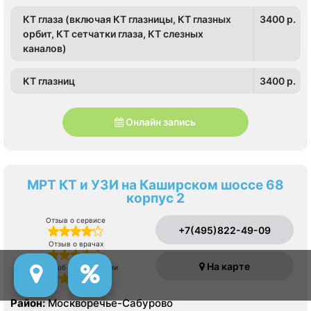
КТ глаза (включая КТ глазницы, КТ глазных
3400 p.
орбит, КТ сетчатки глаза, КТ слезных
каналов)
КТ глазниц
3400 p.
Онлайн запись
МРТ КТ и УЗИ на Каширском шоссе 68
корпус 2
Отзыв о сервисе
+7(495)822-49-09
Отзыв о врачах
На карте
Отзыв об оборудовании
Район:
Москворечье-Сабурово