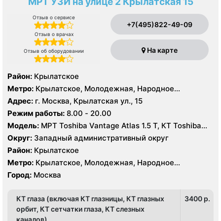
МРТ УЗИ на улице 2 Крылатская 15
Отзыв о сервисе
+7(495)822-49-09
Отзыв о врачах
На карте
Отзыв об оборудовании
Район:
Крылатское
Метро:
Крылатское, Молодежная, Народное
Ополчение
Адрес:
г. Москва, Крылатская ул., 15
Режим работы:
8.00 - 20.00
Модель:
МРТ Toshiba Vantage Atlas 1.5 Т, КТ Toshiba
Aquilion 64 среза, УЗИ Toshiba Aplio 500
Округ:
Западный административный округ
Район:
Крылатское
Метро:
Крылатское, Молодежная, Народное
Ополчение
Город:
Москва
КТ глаза (включая КТ глазницы, КТ глазных
3400 p.
орбит, КТ сетчатки глаза, КТ слезных
каналов)