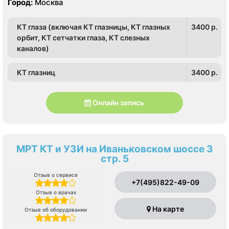
Город:
Москва
Южное Тушино
Хорошево, Хорошевская, ЦСКА, Щукинская, Мнёвники,
Народное Ополчение
КТ глаза (включая КТ глазницы, КТ глазных
3400 p.
орбит, КТ сетчатки глаза, КТ слезных
каналов)
КТ глазниц
3400 p.
Онлайн запись
МРТ КТ и УЗИ на Иваньковском шоссе 3
стр. 5
Отзыв о сервисе
+7(495)822-49-09
Отзыв о врачах
На карте
Отзыв об оборудовании