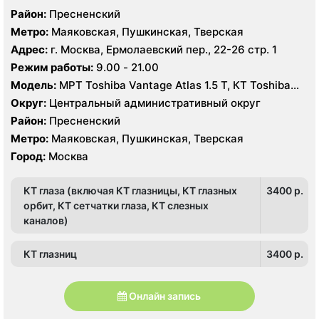
Район:
Пресненский
Метро:
Маяковская, Пушкинская, Тверская
Адрес:
г. Москва, Ермолаевский пер., 22-26 стр. 1
Режим работы:
9.00 - 21.00
Модель:
МРТ Toshiba Vantage Atlas 1.5 Т, КТ Toshiba
Aquilion 32 среза, УЗИ Philips iE33 X-matrix
Округ:
Центральный административный округ
Район:
Пресненский
Метро:
Маяковская, Пушкинская, Тверская
Город:
Москва
КТ глаза (включая КТ глазницы, КТ глазных
3400 p.
орбит, КТ сетчатки глаза, КТ слезных
каналов)
КТ глазниц
3400 p.
Онлайн запись