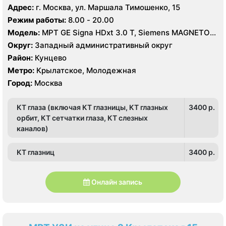
Адрес:
г. Москва, ул. Маршала Тимошенко, 15
Режим работы:
8.00 - 20.00
Модель:
МРТ GE Signa HDxt 3.0 T, Siemens MAGNETOM
Aera 1.5 T, GE Signa Ovation 0.35 T, КТ GE LightSpeed
Округ:
Западный административный округ
VCT XT 64 среза, Siemens Somatom Sensation 64
Район:
Кунцево
среза, УЗИ GE Voluson E8, Philips iU22
Метро:
Крылатское, Молодежная
Город:
Москва
КТ глаза (включая КТ глазницы, КТ глазных
3400 p.
орбит, КТ сетчатки глаза, КТ слезных
каналов)
КТ глазниц
3400 p.
Онлайн запись