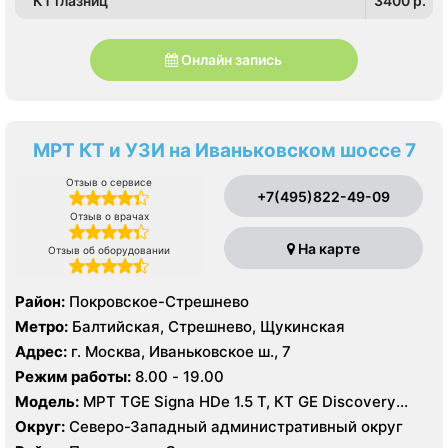
КТ глазниц
3400 p.
Онлайн запись
МРТ КТ и УЗИ на Иваньковском шоссе 7
Отзыв о сервисе
+7(495)822-49-09
Отзыв о врачах
На карте
Отзыв об оборудовании
Район:
Покровское-Стрешнево
Метро:
Балтийская, Стрешнево, Щукинская
Адрес:
г. Москва, Иваньковское ш., 7
Режим работы:
8.00 - 19.00
Модель:
МРТ TGE Signa HDe 1.5 T, КТ GE Discovery
CT750 256 срезов, GE Healthcare LightSpeed VCT 64
Округ:
Северо-Западный административный округ
среза УЗИ GE Logiq 9, GE Voluson 8, Philips IE33,