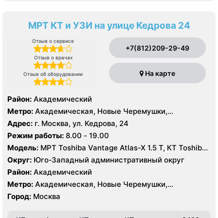
МРТ КТ и УЗИ на улице Кедрова 24
Отзыв о сервисе
+7(812)209-29-49
Отзыв о врачах
На карте
Отзыв об оборудовании
Район:
Академический
Метро:
Академическая, Новые Черемушки,
Профсоюзная
Адрес:
г. Москва, ул. Кедрова, 24
Режим работы:
8.00 - 19.00
Модель:
МРТ Toshiba Vantage Atlas-X 1.5 Т, КТ Toshiba
Aquilion 32 среза, УЗИ
Округ:
Юго-Западный административный округ
Район:
Академический
Метро:
Академическая, Новые Черемушки,
Профсоюзная
Город:
Москва