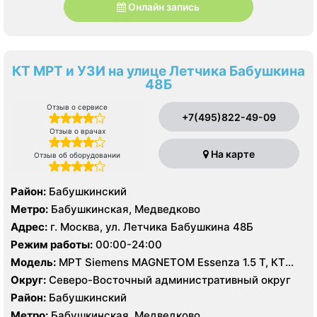
Онлайн запись
КТ МРТ и УЗИ на улице Летчика Бабушкина
48Б
Отзыв о сервисе
+7(495)822-49-09
Отзыв о врачах
На карте
Отзыв об оборудовании
Район:
Бабушкинский
Метро:
Бабушкинская, Медведково
Адрес:
г. Москва, ул. Летчика Бабушкина 48Б
Режим работы:
00:00-24:00
Модель:
МРТ Siemens MAGNETOM Essenza 1.5 Т, КТ
Siemens Perspective 128 срезов, УЗИ
Округ:
Северо-Восточный административный округ
Район:
Бабушкинский
Метро:
Бабушкинская, Медведково