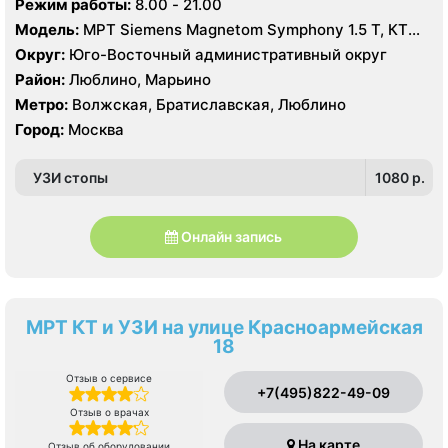
Режим работы:
8.00 - 21.00
Модель:
МРТ Siemens Magnetom Symphony 1.5 Т, КТ
Toshiba Aquilion 16 срезов, УЗИ Toshiba
Округ:
Юго-Восточный административный округ
Район:
Люблино, Марьино
Метро:
Волжская, Братиславская, Люблино
Город:
Москва
УЗИ стопы
1080 p.
Онлайн запись
МРТ КТ и УЗИ на улице Красноармейская
18
Отзыв о сервисе
+7(495)822-49-09
Отзыв о врачах
На карте
Отзыв об оборудовании