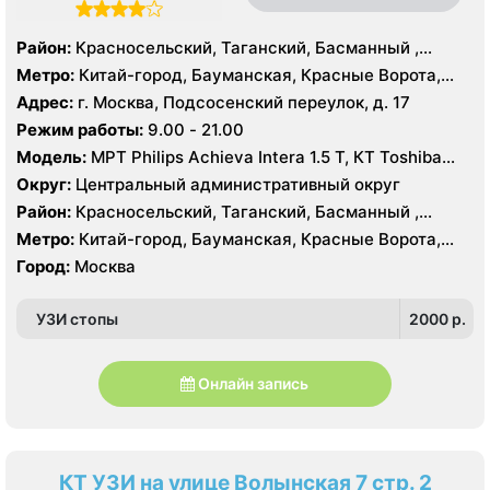
Район:
Красносельский, Таганский, Басманный ,
Тверской
Метро:
Китай-город, Бауманская, Красные Ворота,
Кузнецкий мост, Курская, Лубянка, Площадь Ильича,
Адрес:
г. Москва, Подсосенский переулок, д. 17
Сретенский бульвар, Таганская, Чкаловская
Режим работы:
9.00 - 21.00
Модель:
МРТ Philips Achieva Intera 1.5 T, КТ Toshiba
Aquilion CXL 128 срезов, УЗИ
Округ:
Центральный административный округ
Район:
Красносельский, Таганский, Басманный ,
Тверской
Метро:
Китай-город, Бауманская, Красные Ворота,
Кузнецкий мост, Курская, Лубянка, Площадь Ильича,
Город:
Москва
Сретенский бульвар, Таганская, Чкаловская
УЗИ стопы
2000 p.
Онлайн запись
КТ УЗИ на улице Волынская 7 стр. 2