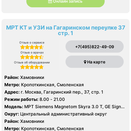
Онлайн запись
МРТ КТ и УЗИ на Гагаринском переулке 37
стр. 1
Отзыв о сервисе
+7(495)822-49-09
Отзыв о врачах
На карте
Отзыв об оборудовании
Район:
Хамовники
Метро:
Кропоткинская, Смоленская
Адрес:
г. Москва, Гагаринский пер., 37, стр. 1
Режим работы:
8.00 - 21.00
Модель:
МРТ Siemens Magnetom Skyra 3.0 Т, GE Signa
HDx 1.5 T, КТ Siemens Somatom Difinition Flash 256
Округ:
Центральный административный округ
срезов, Phillips Brilliance 64 среза, УЗИ Philips HD15
Район:
Хамовники
Метро:
Кропоткинская, Смоленская