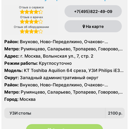
Отзыв о сервисе
+7(495)822-49-09
Отзыв о врачах
На карте
Отзыв об оборудовании
Район:
Внуково, Ново-Переделкино, Очаково-
Матвеевское, Проспект Вернадского, Солнцево,
Метро:
Румянцево, Саларьево, Тропарево, Говорово,
Тропарёво-Никулино
Рассказовка, Солнцево, Филатов Луг, Боровское
Адрес:
г. Москва, Волынская ул., 7, стр. 2
шоссе
Режим работы:
Круглосуточно
Модель:
КТ Toshiba Aquilion 64 среза, УЗИ Philips iE33,
GE Logiq P6, Medison MySono U5
Округ:
Западный административный округ
Район:
Внуково, Ново-Переделкино, Очаково-
Матвеевское, Проспект Вернадского, Солнцево,
Метро:
Румянцево, Саларьево, Тропарево, Говорово,
Тропарёво-Никулино
Рассказовка, Солнцево, Филатов Луг, Боровское
Город:
Москва
шоссе
УЗИ стопы
2100 p.