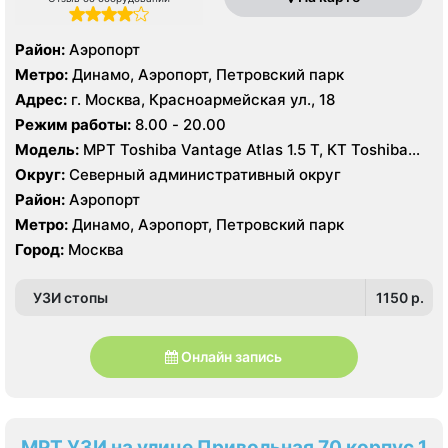
Район:
Аэропорт
Метро:
Динамо, Аэропорт, Петровский парк
Адрес:
г. Москва, Красноармейская ул., 18
Режим работы:
8.00 - 20.00
Модель:
МРТ Toshiba Vantage Atlas 1.5 Т, КТ Toshiba
Aquilion 64 среза, УЗИ
Округ:
Северный административный округ
Район:
Аэропорт
Метро:
Динамо, Аэропорт, Петровский парк
Город:
Москва
УЗИ стопы
1150 p.
Онлайн запись
МРТ УЗИ на улице Привольная 70 корпус 1