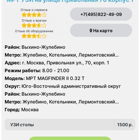
Отзыв о сервисе
+7(495)822-49-09
Отзыв о врачах
На карте
Отзыв об оборудовании
Район:
Выхино-Жулебино
Метро:
Жулебино, Котельники, Лермонтовский
проспект
Адрес:
г. Москва, Привольная ул., 70, корп. 1
Режим работы:
8.00 - 21.00
Модель:
МРТ MAGFINDER II 0.32 Т
Округ:
Юго-Восточный административный округ
Район:
Выхино-Жулебино
Метро:
Жулебино, Котельники, Лермонтовский
проспект
Город:
Москва
УЗИ стопы
1500 p.