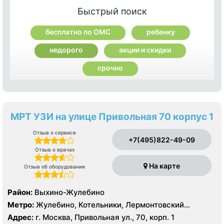
Быстрый поиск
бесплатно по ОМС
ребенку
недорого
акции и скидки
срочно
МРТ УЗИ на улице Привольная 70 корпус 1
Отзыв о сервисе
+7(495)822-49-09
Отзыв о врачах
На карте
Отзыв об оборудовании
Район:
Выхино-Жулебино
Метро:
Жулебино, Котельники, Лермонтовский
проспект
Адрес:
г. Москва, Привольная ул., 70, корп. 1