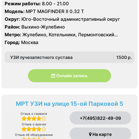
Режим работы:
8.00 - 21.00
Модель:
МРТ MAGFINDER II 0.32 Т
Округ:
Юго-Восточный административный округ
Район:
Выхино-Жулебино
Метро:
Жулебино, Котельники, Лермонтовский
проспект
Город:
Москва
УЗИ лучезапястного сустава
1500 p.
Онлайн запись
МРТ УЗИ на улице 15-ой Парковой 5
Отзыв о сервисе
+7(495)822-49-09
Отзыв о врачах
На карте
Отзыв об оборудовании