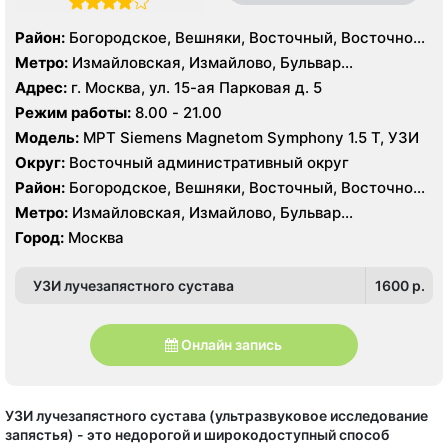
Район:
Богородское, Вешняки, Восточный, Восточное
Измайлово, Гольяново, Ивановское, Измайлово,
Метро:
Измайловская, Измайлово, Бульвар
Косино-Ухтомский, Метрогородок, Новогиреево,
Рокоссовского, Новогиреево, Новокосино,
Адрес:
г. Москва, ул. 15-ая Парковая д. 5
Новокосино, Перово, Преображенское, Северное
Партизанская, Первомайская, Перово, Щелковская
Режим работы:
8.00 - 21.00
Измайлово, Соколиная Гора
Модель:
МРТ Siemens Magnetom Symphony 1.5 Т, УЗИ
Округ:
Восточный административный округ
Район:
Богородское, Вешняки, Восточный, Восточное
Измайлово, Гольяново, Ивановское, Измайлово,
Метро:
Измайловская, Измайлово, Бульвар
Косино-Ухтомский, Метрогородок, Новогиреево,
Рокоссовского, Новогиреево, Новокосино,
Город:
Москва
Новокосино, Перово, Преображенское, Северное
Партизанская, Первомайская, Перово, Щелковская
Измайлово, Соколиная Гора
УЗИ лучезапястного сустава
1600 p.
Онлайн запись
УЗИ лучезапястного сустава (ультразвуковое исследование
запястья) - это недорогой и широкодоступный способ