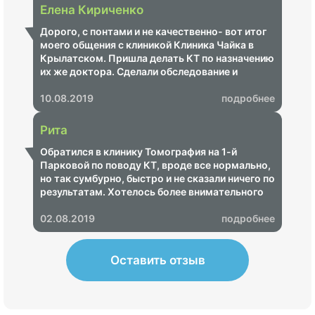
травмпункте. Очень полезный сервис!
Елена Кириченко
Рекомендую!
Дорого, с понтами и не качественно- вот итог
моего общения с клиникой Клиника Чайка в
Крылатском. Пришла делать КТ по назначению
их же доктора. Сделали обследование и
оказалось не той части позвоночника. Я
пришла на приём к врачу, она пошла
10.08.2019
подробнее
разбираться с рентгенологами. Те говорят, что
это я их попросила изменить зону
Рита
обследования якобы. И что за новое
обследование мне по новому нужно платить и
Обратился в клинику Томография на 1-й
почему это я должна платить если ваши
Парковой по поводу КТ, вроде все нормально,
операторы не могут правильно читать
но так сумбурно, быстро и не сказали ничего по
направления и копчик от поясницы отличить не
результатам. Хотелось более внимательного
могут
отношения.
02.08.2019
подробнее
Оставить отзыв