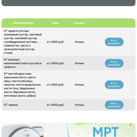
Исследование
Цена
Скидки
КТ одного сустава
(коленный сустав, локтевой
сустав, плечевой сустав,
Хочу
тазобедренные суставы,
от 2900 руб.
Ночью
дешевле!
голеностоп, кисть и
лучезапястный сустав,
стопа)
КТ височно-
Хочу
нижнечелюстного сустава и
от 2900 руб.
Ночью
дешевле!
челюсти
КТ костей одна зона
(височные кости, кости
лица, кости ключицы,
Хочу
лопатки, кости предплечья,
от 2900 руб.
Ночью
дешевле!
кости таза, бедренные
кости, берцовые кости,
пяточные кости, ребра)
Хочу
КТ черепа
от 2900 руб.
Ночью
дешевле!