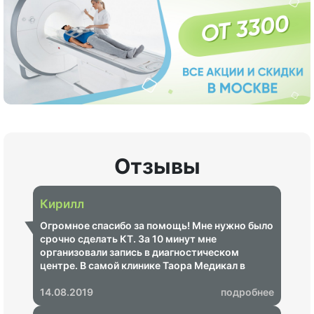
Отзывы
Кирилл
Огромное спасибо за помощь! Мне нужно было
срочно сделать КТ. За 10 минут мне
организовали запись в диагностическом
центре. В самой клинике Таора Медикал в
Люберцах тоже вошли в положение и описание
составил за 15 минут. Через 40 минут после
14.08.2019
подробнее
обращения я уже был со всеми результатами в