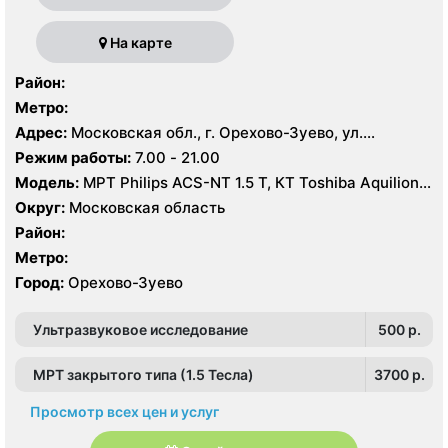
На карте
Район:
Метро:
Адрес:
Московская обл., г. Орехово-Зуево, ул.
Володарского, 14
Режим работы:
7.00 - 21.00
Модель:
МРТ Philips ACS-NT 1.5 Т, КТ Toshiba Aquilion
64 среза, УЗИ
Округ:
Московская область
Район:
Метро:
Город:
Орехово-Зуево
Ультразвуковое исследование
500 p.
МРТ закрытого типа (1.5 Тесла)
3700 p.
Просмотр всех цен и услуг