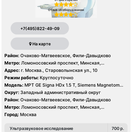
Отзыв об оборудовании
+7(495)822-49-09
На карте
Район:
Очаково-Матвеевское, Фили-Давыдково
Метро:
Ломоносовский проспект, Минская,
Славянский бульвар
Адрес:
г. Москва., Староволынская ул., 10
Режим работы:
Круглосуточно
Модель:
МРТ GE Signa HDx 1.5 T, Siemens Magnetom
Harmony 1.0 Т, КТ GE Healthcare Optima CT660 64
Округ:
Западный административный округ
среза, GE Healthcare BrightSpeed 16 срезов, УЗИ
Район:
Очаково-Матвеевское, Фили-Давыдково
Hitachi Hi Vision Preirus, GE Voluson E8
Метро:
Ломоносовский проспект, Минская,
Славянский бульвар
Город:
Москва
Ультразвуковое исследование
700 p.