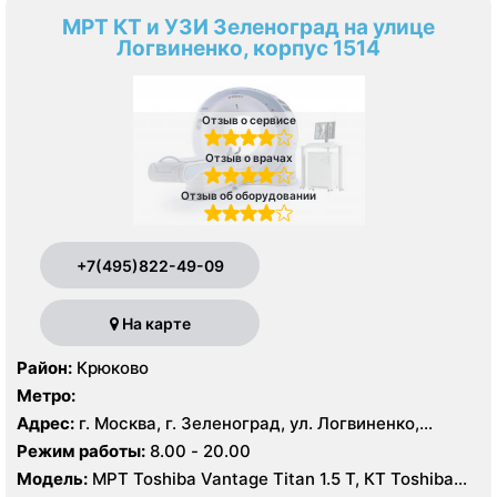
МРТ КТ и УЗИ Зеленоград на улице
Логвиненко, корпус 1514
Отзыв о сервисе
Отзыв о врачах
Отзыв об оборудовании
+7(495)822-49-09
На карте
Район:
Крюково
Метро:
Адрес:
г. Москва, г. Зеленоград, ул. Логвиненко,
корпус 1514
Режим работы:
8.00 - 20.00
Модель:
МРТ Toshiba Vantage Titan 1.5 Т, КТ Toshiba