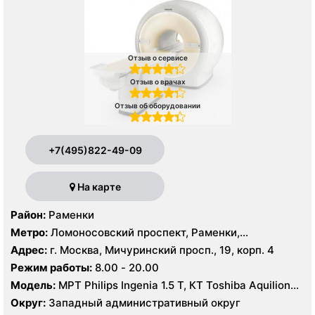
Отзыв о сервисе
Отзыв о врачах
Отзыв об оборудовании
+7(495)822-49-09
На карте
Район:
Раменки
Метро:
Ломоносовский проспект, Раменки,
Мичуринский проспект
Адрес:
г. Москва, Мичуринский просп., 19, корп. 4
Режим работы:
8.00 - 20.00
Модель:
МРТ Philips Ingenia 1.5 T, КТ Toshiba Aquilion
32 среза, УЗИ GE Logiq-9, Philips iU22
Округ:
Западный административный округ