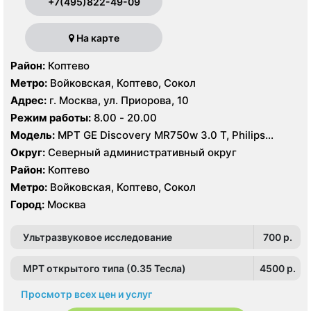
+7(495)822-49-09
На карте
Район:
Коптево
Метро:
Войковская, Коптево, Сокол
Адрес:
г. Москва, ул. Приорова, 10
Режим работы:
8.00 - 20.00
Модель:
МРТ GE Discovery MR750w 3.0 T, Philips
Ingenia 1.5 Т, GE Signa Ovation HDx 0.35T, КТ Philips
Округ:
Северный административный округ
Ingenuity Elite 128 срезов, GE LightSpeed 64 среза,
Район:
Коптево
Siemens SOMATOM Emotion 16 срезов
Метро:
Войковская, Коптево, Сокол
Город:
Москва
Ультразвуковое исследование
700 p.
МРТ открытого типа (0.35 Тесла)
4500 p.
Просмотр всех цен и услуг