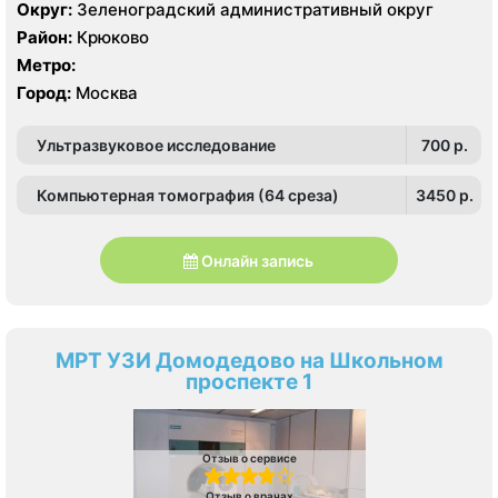
Aquilion Prime CXL 32 среза, УЗИ Toshiba Aplio 500
Округ:
Зеленоградский административный округ
Район:
Крюково
Метро:
Город:
Москва
Ультразвуковое исследование
700 p.
Компьютерная томография (64 среза)
3450 p.
Онлайн запись
МРТ УЗИ Домодедово на Школьном
проспекте 1
Отзыв о сервисе
Отзыв о врачах