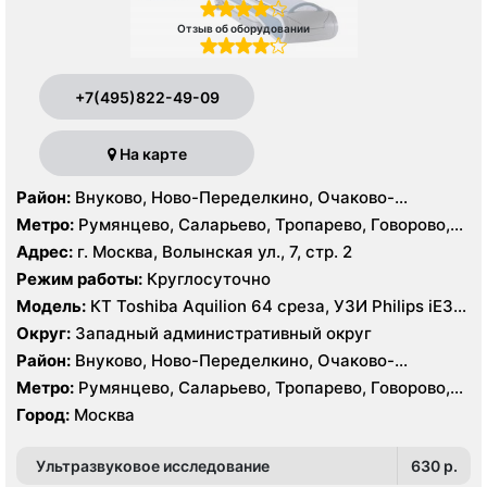
Отзыв об оборудовании
+7(495)822-49-09
На карте
Район:
Внуково, Ново-Переделкино, Очаково-
Матвеевское, Проспект Вернадского, Солнцево,
Метро:
Румянцево, Саларьево, Тропарево, Говорово,
Тропарёво-Никулино
Рассказовка, Солнцево, Филатов Луг, Боровское
Адрес:
г. Москва, Волынская ул., 7, стр. 2
шоссе
Режим работы:
Круглосуточно
Модель:
КТ Toshiba Aquilion 64 среза, УЗИ Philips iE33,
GE Logiq P6, Medison MySono U5
Округ:
Западный административный округ
Район:
Внуково, Ново-Переделкино, Очаково-
Матвеевское, Проспект Вернадского, Солнцево,
Метро:
Румянцево, Саларьево, Тропарево, Говорово,
Тропарёво-Никулино
Рассказовка, Солнцево, Филатов Луг, Боровское
Город:
Москва
шоссе
Ультразвуковое исследование
630 p.