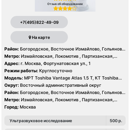
Отзыв об оборудовании
+7(495)822-49-09
На карте
Район:
Богородское, Восточное Измайлово, Гольяново,
Измайлово, Соколиная Гора
Метро:
Измайловская, Локомотив , Партизанская,
Преображенская площадь, Черкизовская
Адрес:
г. Москва, Фортунатовская ул., 1
Режим работы:
Круглосуточно
Модель:
МРТ Toshiba Vantage Atlas 1.5 Т, КТ Toshiba
Aquilion Prime 160 срезов, Toshiba Aquilion CXL 128
Округ:
Восточный административный округ
срезов, Body Tom 32 среза УЗИ GE Voluson E8, GE Vivid
Район:
Богородское, Восточное Измайлово, Гольяново,
9
Измайлово, Соколиная Гора
Метро:
Измайловская, Локомотив , Партизанская,
Преображенская площадь, Черкизовская
Город:
Москва
Ультразвуковое исследование
500 p.