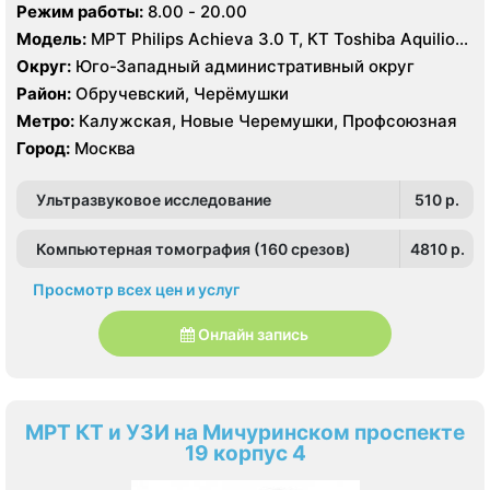
Режим работы:
8.00 - 20.00
Модель:
МРТ Philips Achieva 3.0 T, КТ Toshiba Aquilion
Prime 160 срезов УЗИ GE Logiq-9, Philips iU22, Philips
Округ:
Юго-Западный административный округ
HDI 5000
Район:
Обручевский, Черёмушки
Метро:
Калужская, Новые Черемушки, Профсоюзная
Город:
Москва
Ультразвуковое исследование
510 p.
Компьютерная томография (160 срезов)
4810 p.
Просмотр всех цен и услуг
Онлайн запись
МРТ КТ и УЗИ на Мичуринском проспекте
19 корпус 4