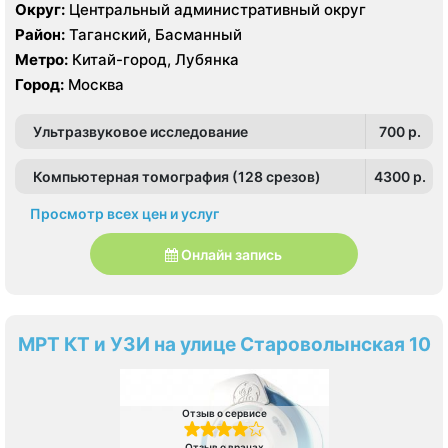
Healthcare 3.0 Т, КТ Philips Ingeniuty 64 среза, GE
Округ:
Центральный административный округ
Revolution evo 128 срезов, УЗИ Philips iE33 X-matrix
Район:
Таганский, Басманный
Метро:
Китай-город, Лубянка
Город:
Москва
Ультразвуковое исследование
700 p.
Компьютерная томография (128 срезов)
4300 p.
Просмотр всех цен и услуг
Онлайн запись
МРТ КТ и УЗИ на улице Староволынская 10
Отзыв о сервисе
Отзыв о врачах