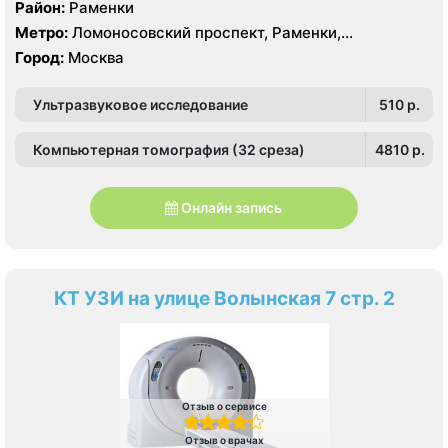
Район:
Раменки
Метро:
Ломоносовский проспект, Раменки,
Мичуринский проспект
Город:
Москва
Ультразвуковое исследование
510 p.
Компьютерная томография (32 среза)
4810 p.
Онлайн запись
КТ УЗИ на улице Волынская 7 стр. 2
Отзыв о сервисе
Отзыв о врачах