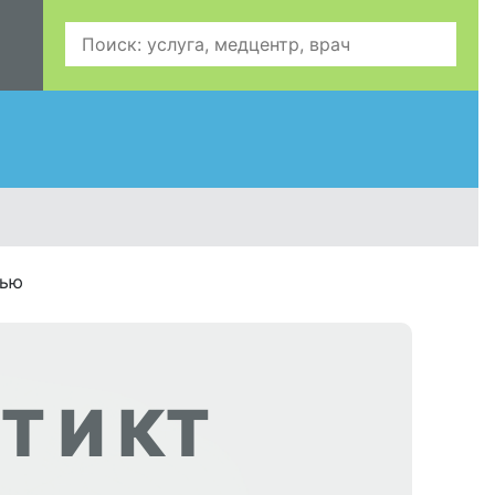
чью
Т И КТ