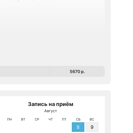
5670 p.
Запись на приём
Август
МРТ КТ 
ПН
ВТ
СР
ЧТ
ПТ
СБ
ВС
8
9