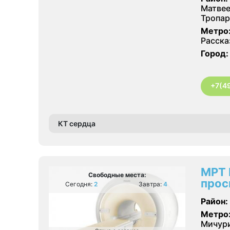
Матвее
Тропар
Метро
Расска
Город:
+7(4
КТ сердца
МРТ 
Свободные места:
прос
Сегодня:
2
Завтра:
4
Район:
Метро
Мичури