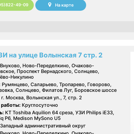
95)822-49-09
На карте
ЗИ на улице Волынская 7 стр. 2
Внуково, Ново-Переделкино, Очаково-
вское, Проспект Вернадского, Солнцево,
ёво-Никулино
:
Румянцево, Саларьево, Тропарево, Говорово,
зовка, Солнцево, Филатов Луг, Боровское шоссе
г. Москва, Волынская ул., 7, стр. 2
 работы:
Круглосуточно
ь:
КТ Toshiba Aquilion 64 среза, УЗИ Philips iE33,
iq P6, Medison MySono U5
Западный административный округ
Внуково, Ново-Переделкино, Очаково-