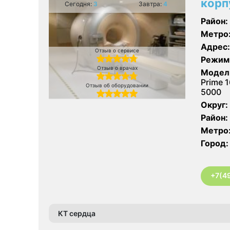
корп
Сегодня:
3
Завтра:
4
Район:
Метро
Адрес:
Отзыв о сервисе
Режим
Отзыв о врачах
Модел
Prime 1
Отзыв об оборудовании
5000
Округ:
Район:
Метро
Город:
+7(4
КТ сердца