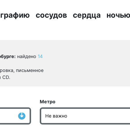
ографию сосудов сердца ночь
бурге:
найдено
14
ровка, письменное
и CD.
Метро