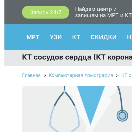
Найдем центр и
Запись 24/7
запишем на МРТ и К
МРТ
УЗИ
КТ
СКИДКИ
Н
КТ сосудов сердца (КТ корон
Главная
Компьютерная томография
КТ с