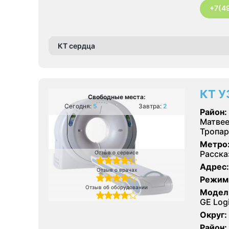
+7(4
КТ сердца
КТ У
Свободные места:
Сегодня:
5
Завтра:
2
Район:
Матвее
Тропар
Метро
Расска
Отзыв о сервисе
Адрес:
Отзыв о врачах
Режим
Отзыв об оборудовании
Модел
GE Log
Округ:
Район: