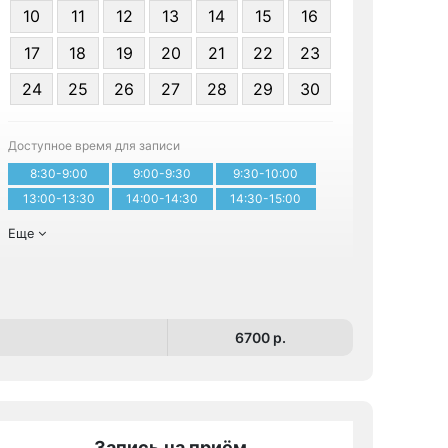
10
11
12
13
14
15
16
17
18
19
20
21
22
23
24
25
26
27
28
29
30
Записа
Доступное время для записи
8:30-9:00
9:00-9:30
9:30-10:00
13:00-13:30
14:00-14:30
14:30-15:00
Еще
6700 p.
Запись на приём