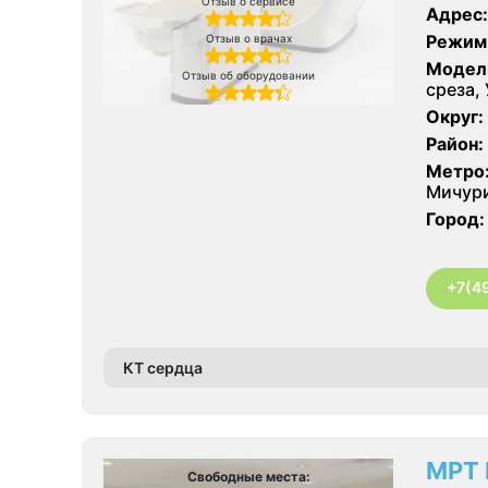
Отзыв о сервисе
Адрес:
Режим
Отзыв о врачах
Модел
Отзыв об оборудовании
среза, 
Округ:
Район:
Метро
Мичури
Город:
+7(4
КТ сердца
МРТ 
Свободные места: