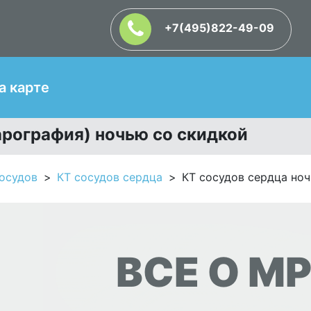
+7(495)822-49-09
Т
а карте
арография) ночью со скидкой
осудов
КТ сосудов сердца
КТ сосудов сердца но
ВСЕ О МР