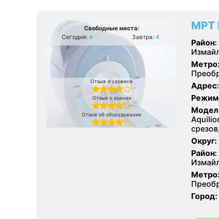
МРТ 
Свободные места:
Сегодня:
4
Завтра:
4
Район:
Измайл
Метро
Преобр
Отзыв о сервисе
Адрес:
Режим
Отзыв о врачах
Модел
Отзыв об оборудовании
Aquilio
срезов
Округ:
Район:
Измайл
Метро
Преобр
Город: