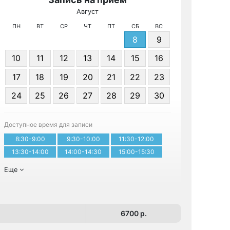
Август
МРТ КТ и
ПН
ВТ
СР
ЧТ
ПТ
СБ
ВС
8
9
10
11
12
13
14
15
16
17
18
19
20
21
22
23
24
25
26
27
28
29
30
Записа
Доступное время для записи
8:30-9:00
9:30-10:00
11:30-12:00
13:30-14:00
14:00-14:30
15:00-15:30
Еще
6700 p.