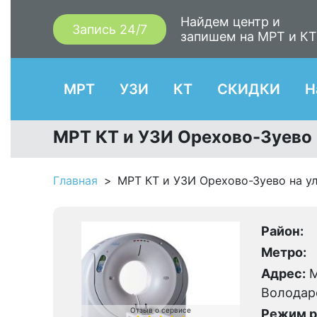
Найдем центр и
Запись 24/7
запишем на МРТ и К
МРТ
УЗИ
КТ
СКИДКИ
Н
МРТ КТ и УЗИ Орехово-Зуево 
Главная
МРТ КТ и УЗИ Орехово-Зуево на у
Район:
Метро:
Адрес:
М
Володарс
Отзыв о сервисе
Режим р