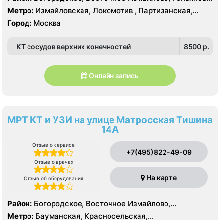
9
Измайлово, Соколиная Гора
Метро:
Измайловская, Локомотив , Партизанская,
Преображенская площадь, Черкизовская
Город:
Москва
КТ сосудов верхних конечностей
8500 p.
Онлайн запись
МРТ КТ и УЗИ на улице Матросская Тишина
14А
Отзыв о сервисе
+7(495)822-49-09
Отзыв о врачах
На карте
Отзыв об оборудовании
Район:
Богородское, Восточное Измайлово,
Измайлово, Северное Измайлово, Соколиная Гора,
Метро:
Бауманская, Красносельская,