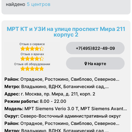
найдено
5 центров
МРТ КТ и УЗИ на улице проспект Мира 211
корпус 2
Отзыв о сервисе
+7(495)822-49-09
Отзыв о врачах
На карте
Отзыв об оборудовании
Район:
Отрадное, Ростокино, Свиблово, Северное
Медведково, Южное Медведково, Ярославский
Метро:
Владыкино, ВДНХ, Ботанический сад,
Белокаменная , Бабушкинская, Отрадное, Ростокино,
Адрес:
г. Москва, пр. Мира, д. 211, корп. 2
Свиблово
Режим работы:
8.00 - 22.00
Модель:
МРТ Siemens Verio 3.0 Т, МРТ Siemens Avanta
1.5 Т, КТ Siemens Somatom Definition 256 срезов, УЗИ
Округ:
Северо-Восточный административный округ
Esaote MyLab 70
Район:
Отрадное, Ростокино, Свиблово, Северное
Медведково, Южное Медведково, Ярославский
Метро:
Владыкино, ВДНХ, Ботанический сад,