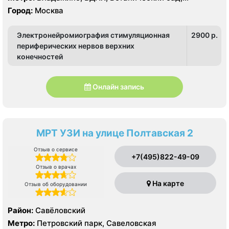
Белокаменная , Бабушкинская, Отрадное, Ростокино,
Город:
Москва
Свиблово
Электронейромиография стимуляционная
2900 p.
периферических нервов верхних
конечностей
Онлайн запись
МРТ УЗИ на улице Полтавская 2
Отзыв о сервисе
+7(495)822-49-09
Отзыв о врачах
На карте
Отзыв об оборудовании
Район:
Савёловский
Метро:
Петровский парк, Савеловская