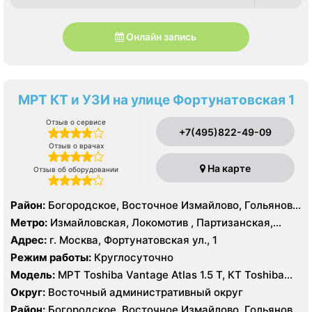
Онлайн запись
МРТ КТ и УЗИ на улице Фортунатовская 1
Отзыв о сервисе
+7(495)822-49-09
Отзыв о врачах
На карте
Отзыв об оборудовании
Район:
Богородское, Восточное Измайлово, Гольяново,
Измайлово, Соколиная Гора
Метро:
Измайловская, Локомотив , Партизанская,
Преображенская площадь, Черкизовская
Адрес:
г. Москва, Фортунатовская ул., 1
Режим работы:
Круглосуточно
Модель:
МРТ Toshiba Vantage Atlas 1.5 Т, КТ Toshiba
Aquilion Prime 160 срезов, Toshiba Aquilion CXL 128
Округ:
Восточный административный округ
срезов, Body Tom 32 среза УЗИ GE Voluson E8, GE Vivid
Район:
Богородское, Восточное Измайлово, Гольяново,