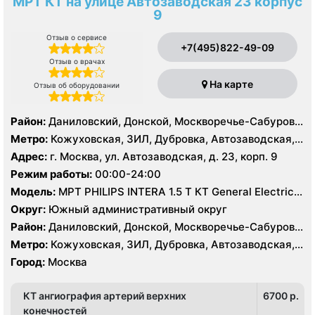
МРТ КТ на улице Автозаводская 23 корпус
9
Отзыв о сервисе
+7(495)822-49-09
Отзыв о врачах
На карте
Отзыв об оборудовании
Район:
Даниловский, Донской, Москворечье-Сабурово,
Нагатино-Садовники, Нагатинский Затон, Нагорный
Метро:
Кожуховская, ЗИЛ, Дубровка, Автозаводская,
Нагатинская, Технопарк, Тульская, Угрешская
Адрес:
г. Москва, ул. Автозаводская, д. 23, корп. 9
Режим работы:
00:00-24:00
Модель:
МРТ PHILIPS INTERA 1.5 T КТ General Electric
LIGHT SPEED 64 среза
Округ:
Южный административный округ
Район:
Даниловский, Донской, Москворечье-Сабурово,
Нагатино-Садовники, Нагатинский Затон, Нагорный
Метро:
Кожуховская, ЗИЛ, Дубровка, Автозаводская,
Нагатинская, Технопарк, Тульская, Угрешская
Город:
Москва
КТ ангиография артерий верхних
6700 p.
конечностей