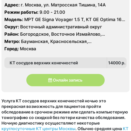
Сокольники
Преображенская площадь, Семеновская, Сокольники,
Адрес:
г. Москва, ул. Матросская Тишина, 14А
Электрозаводская, Лефортово
Режим работы:
9.00 - 21.00
Модель:
МРТ GE Signa Voyager 1.5 Т, КТ GE Optima 16
срезов, УЗИ GE Logiq E
Округ:
Восточный административный округ
Район:
Богородское, Восточное Измайлово,
Измайлово, Северное Измайлово, Соколиная Гора,
Метро:
Бауманская, Красносельская,
Сокольники
Преображенская площадь, Семеновская, Сокольники,
Город:
Москва
Электрозаводская, Лефортово
КТ сосудов верхних конечностей
14000 p.
Онлайн запись
Услуга КТ сосудов верхних конечностей ночью это
прекрасная возможность для пациентов пройти
обследование в срочном режиме или сделать компьютерную
томографию со скидкой без потери качества обследования.
Ночную диагностику осуществляют некоторые
круглосуточные КТ центры Москвы
. Обычно средняя цена
КТ