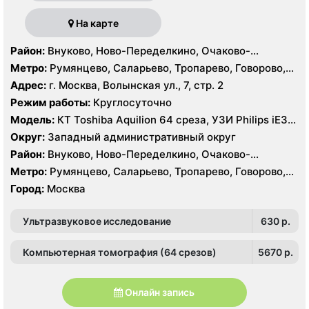
На карте
Район:
Внуково, Ново-Переделкино, Очаково-
Матвеевское, Проспект Вернадского, Солнцево,
Метро:
Румянцево, Саларьево, Тропарево, Говорово,
Тропарёво-Никулино
Рассказовка, Солнцево, Филатов Луг, Боровское
Адрес:
г. Москва, Волынская ул., 7, стр. 2
шоссе
Режим работы:
Круглосуточно
Модель:
КТ Toshiba Aquilion 64 среза, УЗИ Philips iE33,
GE Logiq P6, Medison MySono U5
Округ:
Западный административный округ
Район:
Внуково, Ново-Переделкино, Очаково-
Матвеевское, Проспект Вернадского, Солнцево,
Метро:
Румянцево, Саларьево, Тропарево, Говорово,
Тропарёво-Никулино
Рассказовка, Солнцево, Филатов Луг, Боровское
Город:
Москва
шоссе
Ультразвуковое исследование
630 p.
Компьютерная томография (64 срезов)
5670 p.
Онлайн запись