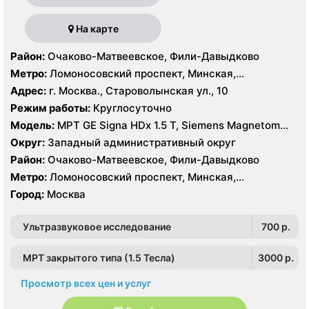
На карте
Район:
Очаково-Матвеевское, Фили-Давыдково
Метро:
Ломоносовский проспект, Минская,
Славянский бульвар
Адрес:
г. Москва., Староволынская ул., 10
Режим работы:
Круглосуточно
Модель:
МРТ GE Signa HDx 1.5 T, Siemens Magnetom
Harmony 1.0 Т, КТ GE Healthcare Optima CT660 64
Округ:
Западный административный округ
среза, GE Healthcare BrightSpeed 16 срезов, УЗИ
Район:
Очаково-Матвеевское, Фили-Давыдково
Hitachi Hi Vision Preirus, GE Voluson E8
Метро:
Ломоносовский проспект, Минская,
Славянский бульвар
Город:
Москва
Ультразвуковое исследование
700 p.
МРТ закрытого типа (1.5 Тесла)
3000 p.
Просмотр всех цен и услуг