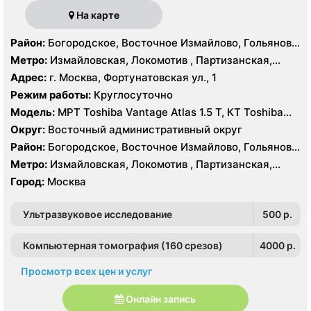
На карте
Район:
Богородское, Восточное Измайлово, Гольяново,
Измайлово, Соколиная Гора
Метро:
Измайловская, Локомотив , Партизанская,
Преображенская площадь, Черкизовская
Адрес:
г. Москва, Фортунатовская ул., 1
Режим работы:
Круглосуточно
Модель:
МРТ Toshiba Vantage Atlas 1.5 Т, КТ Toshiba
Aquilion Prime 160 срезов, Toshiba Aquilion CXL 128
Округ:
Восточный административный округ
срезов, Body Tom 32 среза УЗИ GE Voluson E8, GE Vivid
Район:
Богородское, Восточное Измайлово, Гольяново,
9
Измайлово, Соколиная Гора
Метро:
Измайловская, Локомотив , Партизанская,
Преображенская площадь, Черкизовская
Город:
Москва
Ультразвуковое исследование
500 p.
Компьютерная томография (160 срезов)
4000 p.
Просмотр всех цен и услуг
Онлайн запись