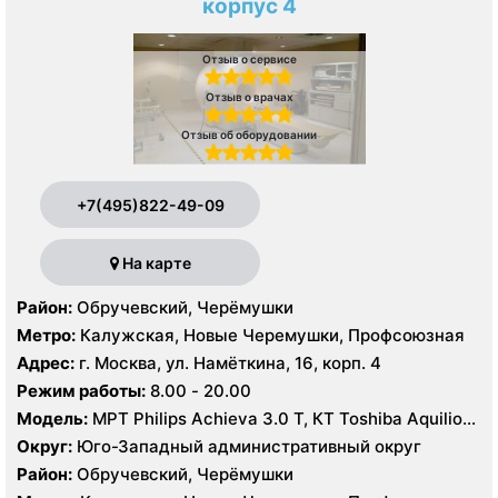
корпус 4
Отзыв о сервисе
Отзыв о врачах
Отзыв об оборудовании
+7(495)822-49-09
На карте
Район:
Обручевский, Черёмушки
Метро:
Калужская, Новые Черемушки, Профсоюзная
Адрес:
г. Москва, ул. Намёткина, 16, корп. 4
Режим работы:
8.00 - 20.00
Модель:
МРТ Philips Achieva 3.0 T, КТ Toshiba Aquilion
Prime 160 срезов УЗИ GE Logiq-9, Philips iU22, Philips
Округ:
Юго-Западный административный округ
HDI 5000
Район:
Обручевский, Черёмушки