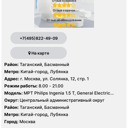
Отзыв о сервисе
Отзыв о врачах
Отзыв об оборудовании
+7(495)822-49-09
На карте
Район:
Таганский, Басманный
Метро:
Китай-город, Лубянка
Адрес:
г. Москва, ул. Солянка, 12, стр. 1
Режим работы:
8.00 - 21.00
Модель:
МРТ Philips Ingenia 1.5 Т, General Electric
Healthcare 3.0 Т, КТ Philips Ingeniuty 64 среза, GE
Округ:
Центральный административный округ
Revolution evo 128 срезов, УЗИ Philips iE33 X-matrix
Район:
Таганский, Басманный
Метро:
Китай-город, Лубянка
Город:
Москва