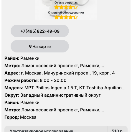
Отзыв о врачах
Отзыв об оборудовании
+7(495)822-49-09
На карте
Район:
Раменки
Метро:
Ломоносовский проспект, Раменки,
Мичуринский проспект
Адрес:
г. Москва, Мичуринский просп., 19, корп. 4
Режим работы:
8.00 - 20.00
Модель:
МРТ Philips Ingenia 1.5 T, КТ Toshiba Aquilion
32 среза, УЗИ GE Logiq-9, Philips iU22
Округ:
Западный административный округ
Район:
Раменки
Метро:
Ломоносовский проспект, Раменки,
Мичуринский проспект
Город:
Москва
Ультразвуковое исследование
510 p.