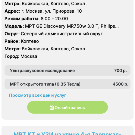
Метро:
Войковская, Коптево, Сокол
Адрес:
г. Москва, ул. Приорова, 10
Режим работы:
8.00 - 20.00
Модель:
МРТ GE Discovery MR750w 3.0 T, Philips
Ingenia 1.5 Т, GE Signa Ovation HDx 0.35T, КТ Philips
Округ:
Северный административный округ
Ingenuity Elite 128 срезов, GE LightSpeed 64 среза,
Район:
Коптево
Siemens SOMATOM Emotion 16 срезов
Метро:
Войковская, Коптево, Сокол
Город:
Москва
Ультразвуковое исследование
700 p.
МРТ открытого типа (0.35 Тесла)
4500 p.
Просмотр всех цен и услуг
Онлайн запись
МРТ КТ и УЗИ на улице 4-я Тверская-