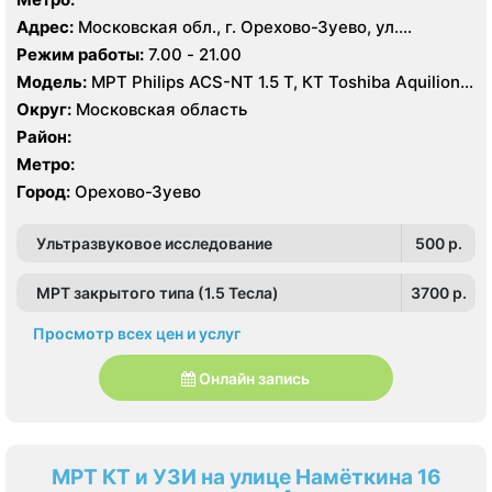
Адрес:
Московская обл., г. Орехово-Зуево, ул.
Володарского, 14
Режим работы:
7.00 - 21.00
Модель:
МРТ Philips ACS-NT 1.5 Т, КТ Toshiba Aquilion
64 среза, УЗИ
Округ:
Московская область
Район:
Метро:
Город:
Орехово-Зуево
Ультразвуковое исследование
500 p.
МРТ закрытого типа (1.5 Тесла)
3700 p.
Просмотр всех цен и услуг
Онлайн запись
МРТ КТ и УЗИ на улице Намёткина 16