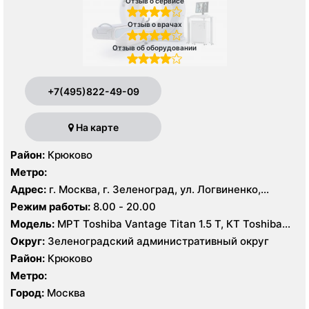
Отзыв о сервисе
Отзыв о врачах
Отзыв об оборудовании
+7(495)822-49-09
На карте
Район:
Крюково
Метро:
Адрес:
г. Москва, г. Зеленоград, ул. Логвиненко,
корпус 1514
Режим работы:
8.00 - 20.00
Модель:
МРТ Toshiba Vantage Titan 1.5 Т, КТ Toshiba
Aquilion Prime CXL 32 среза, УЗИ Toshiba Aplio 500
Округ:
Зеленоградский административный округ
Район:
Крюково
Метро:
Город:
Москва