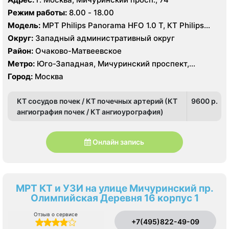
Режим работы:
8.00 - 18.00
Модель:
МРТ Philips Panorama HFO 1.0 Т, КТ Philips
brilliance 16 срезов, УЗИ Philips HD15
Округ:
Западный административный округ
Район:
Очаково-Матвеевское
Метро:
Юго-Западная, Мичуринский проспект,
Озёрная
Город:
Москва
КТ сосудов почек / КТ почечных артерий (КТ
9600 p.
ангиография почек / КТ ангиоурография)
Онлайн запись
МРТ КТ и УЗИ на улице Мичуринский пр.
Олимпийская Деревня 16 корпус 1
Отзыв о сервисе
+7(495)822-49-09