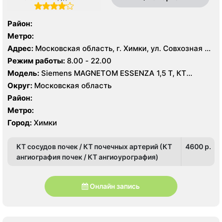
Район:
Метро:
Адрес:
Московская область, г. Химки, ул. Совхозная 4,
стр 1
Режим работы:
8.00 - 22.00
Модель:
Siemens MAGNETOM ESSENZA 1,5 Т, КТ
Siemens Healthineers 64 среза, УЗИ
Округ:
Московская область
Район:
Метро:
Город:
Химки
КТ сосудов почек / КТ почечных артерий (КТ
4600 p.
ангиография почек / КТ ангиоурография)
Онлайн запись