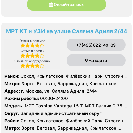
Онлайн запись
МРТ КТ и УЗИ на улице Саляма Адиля 2/44
Отзыв о сервисе
+7(495)822-49-09
Отзыв о врачах
На карте
Отзыв об оборудовании
Район:
Сокол, Крылатское, Филёвский Парк, Строгино,
Хорошёво-Мнёвники, Щукино
Метро:
Зорге, Беговая, Баррикадная, Крылатское,
Октябрьское поле, Панфиловская, Сокол, Строгино,
Адрес:
г. Москва, ул. Саляма Адиля, 2/44
Улица 1905 года, Хорошево, Хорошевская, ЦСКА,
Режим работы:
00:00-24:00
Шелепиха, Щукинская, Мнёвники, Народное
Модель:
МРТ Toshiba Vantage 1.5 Т, МРТ Гелпик 0,35 Т
Ополчение
(для суставов), КТ Toshiba Aquilion Prime 160 срезов,
Округ:
Западный административный округ
КТ GE Brightspeed 16 срезов, УЗИ Toshiba Aplio 500,
Район:
Сокол, Крылатское, Филёвский Парк, Строгино,
Siemens Acuson SC2000
Хорошёво-Мнёвники, Щукино
Метро:
Зорге, Беговая, Баррикадная, Крылатское,