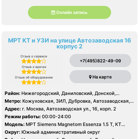
Онлайн запись
МРТ КТ и УЗИ на улице Автозаводская 16
корпус 2
Отзыв о сервисе
+7(495)822-49-09
Отзыв о врачах
На карте
Отзыв об оборудовании
Район:
Нижегородский, Даниловский, Донской,
Москворечье-Сабурово, Нагатино-Садовники,
Метро:
Кожуховская, ЗИЛ, Дубровка, Автозаводская,
Нагатинский Затон, Нагорный
Крестьянская застава, Новохохловская, Технопарк,
Адрес:
г. Москва, Автозаводская ул., 16, корп. 2
Тульская, Угрешская
Режим работы:
00:00-24:00
Модель:
МРТ Siemens Magnetom Essenza 1.5 Т, КТ
SIEMENS Healthineers 32 среза, УЗИ
Округ:
Южный административный округ