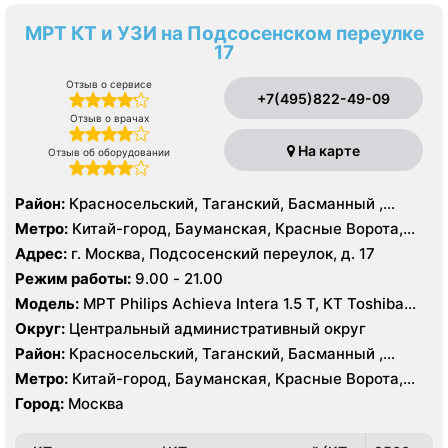
МРТ КТ и УЗИ на Подсосенском переулке
17
Отзыв о сервисе
+7(495)822-49-09
Отзыв о врачах
На карте
Отзыв об оборудовании
Район:
Красносельский, Таганский, Басманный ,
Тверской
Метро:
Китай-город, Бауманская, Красные Ворота,
Кузнецкий мост, Курская, Лубянка, Площадь Ильича,
Адрес:
г. Москва, Подсосенский переулок, д. 17
Сретенский бульвар, Таганская, Чкаловская
Режим работы:
9.00 - 21.00
Модель:
МРТ Philips Achieva Intera 1.5 T, КТ Toshiba
Aquilion CXL 128 срезов, УЗИ
Округ:
Центральный административный округ
Район:
Красносельский, Таганский, Басманный ,
Тверской
Метро:
Китай-город, Бауманская, Красные Ворота,
Кузнецкий мост, Курская, Лубянка, Площадь Ильича,
Город:
Москва
Сретенский бульвар, Таганская, Чкаловская