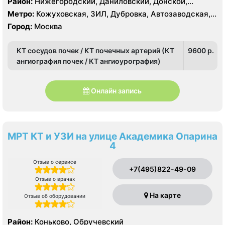
Район:
Нижегородский, Даниловский, Донской,
Москворечье-Сабурово, Нагатино-Садовники,
Метро:
Кожуховская, ЗИЛ, Дубровка, Автозаводская,
Нагатинский Затон, Нагорный
Крестьянская застава, Новохохловская, Технопарк,
Город:
Москва
Тульская, Угрешская
КТ сосудов почек / КТ почечных артерий (КТ
9600 p.
ангиография почек / КТ ангиоурография)
Онлайн запись
МРТ КТ и УЗИ на улице Академика Опарина
4
Отзыв о сервисе
+7(495)822-49-09
Отзыв о врачах
На карте
Отзыв об оборудовании
Район:
Коньково, Обручевский