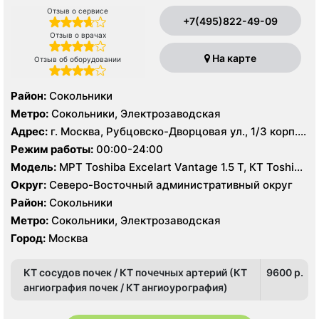
Отзыв о сервисе
+7(495)822-49-09
Отзыв о врачах
На карте
Отзыв об оборудовании
Район:
Сокольники
Метро:
Сокольники, Электрозаводская
Адрес:
г. Москва, Рубцовско-Дворцовая ул., 1/3 корп.
2А
Режим работы:
00:00-24:00
Модель:
МРТ Toshiba Excelart Vantage 1.5 Т, КТ Toshiba
Aquilion 64 среза, УЗИ
Округ:
Северо-Восточный административный округ
Район:
Сокольники
Метро:
Сокольники, Электрозаводская
Город:
Москва
КТ сосудов почек / КТ почечных артерий (КТ
9600 p.
ангиография почек / КТ ангиоурография)