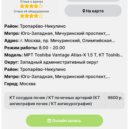
Отзыв о врачах
На карте
Отзыв об оборудовании
Район:
Тропарёво-Никулино
Метро:
Юго-Западная, Мичуринский проспект,
Озёрная
Адрес:
г. Москва, пр. Мичуринский, Олимпийская
Деревня, 16, корп. 1
Режим работы:
8.00 - 20.00
Модель:
МРТ Toshiba Vantage Atlas-X 1.5 Т, КТ Toshiba
Aquilion 64 среза, УЗИ
Округ:
Западный административный округ
Район:
Тропарёво-Никулино
Метро:
Юго-Западная, Мичуринский проспект,
Озёрная
Город:
Москва
КТ сосудов почек / КТ почечных артерий (КТ
9600 p.
ангиография почек / КТ ангиоурография)
Онлайн запись