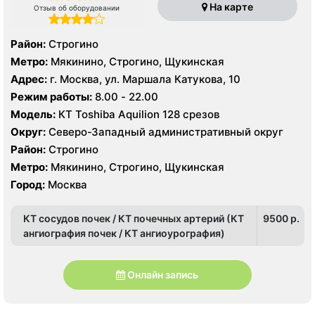
На карте
Отзыв об оборудовании
Район:
Строгино
Метро:
Мякинино, Строгино, Щукинская
Адрес:
г. Москва, ул. Маршала Катукова, 10
Режим работы:
8.00 - 22.00
Модель:
КТ Toshiba Aquilion 128 срезов
Округ:
Северо-Западный административный округ
Район:
Строгино
Метро:
Мякинино, Строгино, Щукинская
Город:
Москва
КТ сосудов почек / КТ почечных артерий (КТ
9500 p.
ангиография почек / КТ ангиоурография)
Онлайн запись