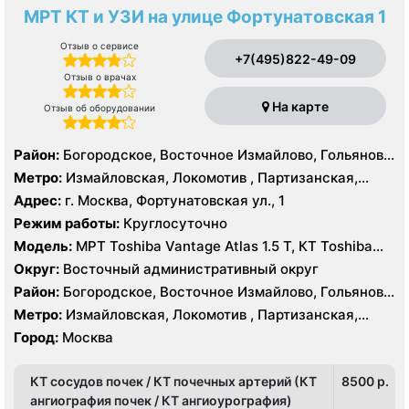
МРТ КТ и УЗИ на улице Фортунатовская 1
Отзыв о сервисе
+7(495)822-49-09
Отзыв о врачах
На карте
Отзыв об оборудовании
Район:
Богородское, Восточное Измайлово, Гольяново,
Измайлово, Соколиная Гора
Метро:
Измайловская, Локомотив , Партизанская,
Преображенская площадь, Черкизовская
Адрес:
г. Москва, Фортунатовская ул., 1
Режим работы:
Круглосуточно
Модель:
МРТ Toshiba Vantage Atlas 1.5 Т, КТ Toshiba
Aquilion Prime 160 срезов, Toshiba Aquilion CXL 128
Округ:
Восточный административный округ
срезов, Body Tom 32 среза УЗИ GE Voluson E8, GE Vivid
Район:
Богородское, Восточное Измайлово, Гольяново,
9
Измайлово, Соколиная Гора
Метро:
Измайловская, Локомотив , Партизанская,
Преображенская площадь, Черкизовская
Город:
Москва
КТ сосудов почек / КТ почечных артерий (КТ
8500 p.
ангиография почек / КТ ангиоурография)