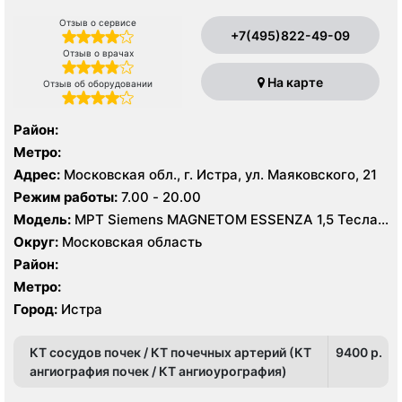
Отзыв о сервисе
+7(495)822-49-09
Отзыв о врачах
На карте
Отзыв об оборудовании
Район:
Метро:
Адрес:
Московская обл., г. Истра, ул. Маяковского, 21
Режим работы:
7.00 - 20.00
Модель:
МРТ Siemens MAGNETOM ESSENZA 1,5 Тесла,
КТ Siemens SOMATOM Scope 16 срезов, УЗИ
Округ:
Московская область
Район:
Метро:
Город:
Истра
КТ сосудов почек / КТ почечных артерий (КТ
9400 p.
ангиография почек / КТ ангиоурография)