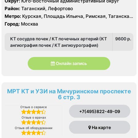
Округ:
Юго-Восточный административный округ
Район:
Таганский, Лефортово
Метро:
Курская, Площадь Ильича, Римская, Таганская,
Чкаловская
Город:
Москва
КТ сосудов почек / КТ почечных артерий (КТ
9600 p.
ангиография почек / КТ ангиоурография)
Онлайн запись
МРТ КТ и УЗИ на Мичуринском проспекте
6 стр. 3
Отзыв о сервисе
+7(495)822-49-09
Отзыв о врачах
На карте
Отзыв об оборудовании