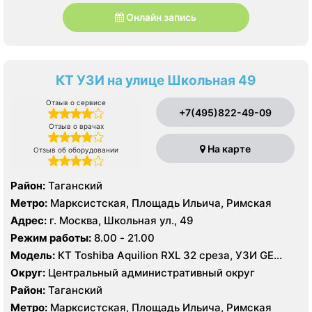
Онлайн запись
КТ УЗИ на улице Школьная 49
Отзыв о сервисе
+7(495)822-49-09
Отзыв о врачах
На карте
Отзыв об оборудовании
Район:
Таганский
Метро:
Марксистская, Площадь Ильича, Римская
Адрес:
г. Москва, Школьная ул., 49
Режим работы:
8.00 - 21.00
Модель:
КТ Toshiba Aquilion RXL 32 среза, УЗИ GE
Logic 9
Округ:
Центральный административный округ
Район:
Таганский
Метро:
Марксистская, Площадь Ильича, Римская