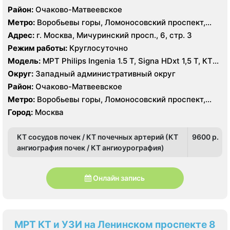
Район:
Очаково-Матвеевское
Метро:
Воробьевы горы, Ломоносовский проспект,
Раменки
Адрес:
г. Москва, Мичуринский просп., 6, стр. 3
Режим работы:
Круглосуточно
Модель:
МРТ Philips Ingenia 1.5 T, Signa HDxt 1,5 Т, КТ
GE Light Speed 64 среза, GE Healthcare Optima CT660
Округ:
Западный административный округ
128 срезов УЗИ HITACHI Preirus
Район:
Очаково-Матвеевское
Метро:
Воробьевы горы, Ломоносовский проспект,
Раменки
Город:
Москва
КТ сосудов почек / КТ почечных артерий (КТ
9600 p.
ангиография почек / КТ ангиоурография)
Онлайн запись
МРТ КТ и УЗИ на Ленинском проспекте 8