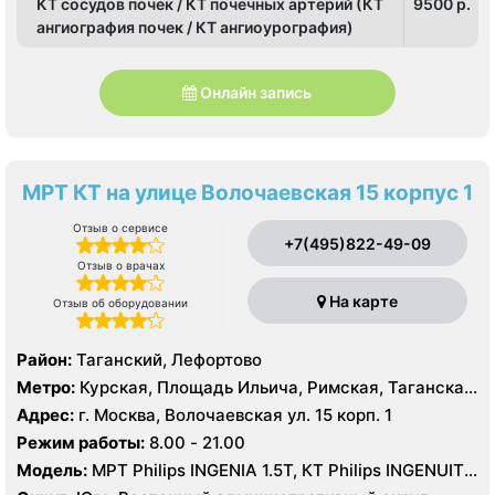
КТ сосудов почек / КТ почечных артерий (КТ
9500 p.
ангиография почек / КТ ангиоурография)
Онлайн запись
МРТ КТ на улице Волочаевская 15 корпус 1
Отзыв о сервисе
+7(495)822-49-09
Отзыв о врачах
На карте
Отзыв об оборудовании
Район:
Таганский, Лефортово
Метро:
Курская, Площадь Ильича, Римская, Таганская,
Чкаловская
Адрес:
г. Москва, Волочаевская ул. 15 корп. 1
Режим работы:
8.00 - 21.00
Модель:
МРТ Philips INGENIA 1.5Т, КТ Philips INGENUITY
ELITE 128 срезов