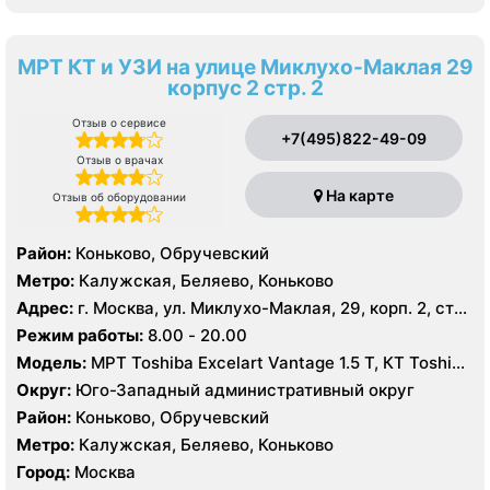
МРТ КТ и УЗИ на улице Миклухо-Маклая 29
корпус 2 стр. 2
Отзыв о сервисе
+7(495)822-49-09
Отзыв о врачах
На карте
Отзыв об оборудовании
Район:
Коньково, Обручевский
Метро:
Калужская, Беляево, Коньково
Адрес:
г. Москва, ул. Миклухо-Маклая, 29, корп. 2, стр.
2
Режим работы:
8.00 - 20.00
Модель:
МРТ Toshiba Excelart Vantage 1.5 Т, КТ Toshiba
Aquilion 64 среза, УЗИ
Округ:
Юго-Западный административный округ
Район:
Коньково, Обручевский
Метро:
Калужская, Беляево, Коньково
Город:
Москва