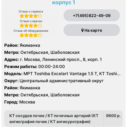
корпус 1
Отзыв о сервисе
+7(495)822-49-09
Отзыв о врачах
На карте
Отзыв об оборудовании
Район:
Якиманка
Метро:
Октябрьская, Шаболовская
Адрес:
г. Москва, Ленинский просп., 8, корп. 1
Режим работы:
00:00-24:00
Модель:
МРТ Toshiba Excelart Vantage 1.5 Т, КТ Toshiba
Aquilion PRIME 160 срезов, Brilliance CT 40 срезов, УЗИ
Округ:
Центральный административный округ
Район:
Якиманка
Метро:
Октябрьская, Шаболовская
Город:
Москва
КТ сосудов почек / КТ почечных артерий (КТ
9600 p.
ангиография почек / КТ ангиоурография)