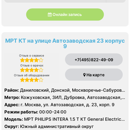
Онлайн запись
МРТ КТ на улице Автозаводская 23 корпус
9
Отзыв о сервисе
+7(495)822-49-09
Отзыв о врачах
На карте
Отзыв об оборудовании
Район:
Даниловский, Донской, Москворечье-Сабурово,
Нагатино-Садовники, Нагатинский Затон, Нагорный
Метро:
Кожуховская, ЗИЛ, Дубровка, Автозаводская,
Нагатинская, Технопарк, Тульская, Угрешская
Адрес:
г. Москва, ул. Автозаводская, д. 23, корп. 9
Режим работы:
00:00-24:00
Модель:
МРТ PHILIPS INTERA 1.5 T КТ General Electric
LIGHT SPEED 64 среза
Округ:
Южный административный округ