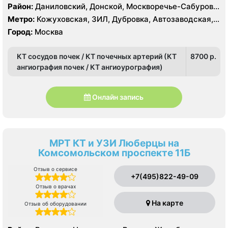
Район:
Даниловский, Донской, Москворечье-Сабурово,
Нагатино-Садовники, Нагатинский Затон, Нагорный
Метро:
Кожуховская, ЗИЛ, Дубровка, Автозаводская,
Нагатинская, Технопарк, Тульская, Угрешская
Город:
Москва
КТ сосудов почек / КТ почечных артерий (КТ
8700 p.
ангиография почек / КТ ангиоурография)
Онлайн запись
МРТ КТ и УЗИ Люберцы на
Комсомольском проспекте 11Б
Отзыв о сервисе
+7(495)822-49-09
Отзыв о врачах
На карте
Отзыв об оборудовании