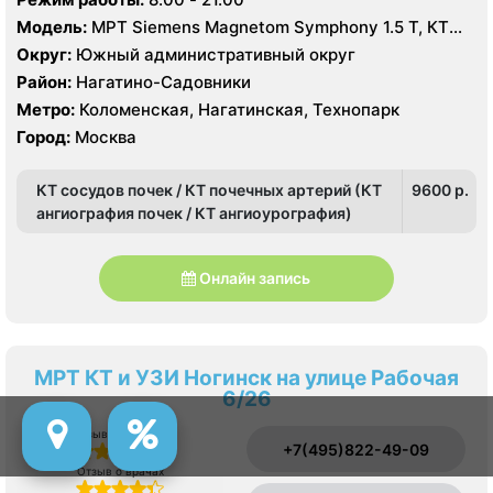
Модель:
МРТ Siemens Magnetom Symphony 1.5 Т, КТ
Siemens SOMATOM Emotion 16 срезов, УЗИ Philips
Округ:
Южный административный округ
Ultrasound HD9
Район:
Нагатино-Садовники
Метро:
Коломенская, Нагатинская, Технопарк
Город:
Москва
КТ сосудов почек / КТ почечных артерий (КТ
9600 p.
ангиография почек / КТ ангиоурография)
Онлайн запись
МРТ КТ и УЗИ Ногинск на улице Рабочая
6/26
Отзыв о сервисе
+7(495)822-49-09
Отзыв о врачах