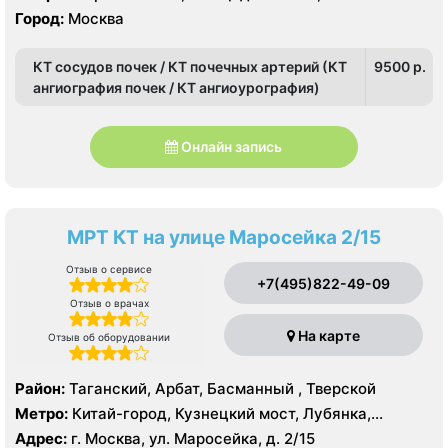
Город:
Москва
КТ сосудов почек / КТ почечных артерий (КТ
9500 p.
ангиография почек / КТ ангиоурография)
Онлайн запись
МРТ КТ на улице Маросейка 2/15
Отзыв о сервисе
+7(495)822-49-09
Отзыв о врачах
На карте
Отзыв об оборудовании
Район:
Таганский, Арбат, Басманный , Тверской
Метро:
Китай-город, Кузнецкий мост, Лубянка,
Охотный ряд, Площадь Революции, Сретенский
Адрес:
г. Москва, ул. Маросейка, д. 2/15