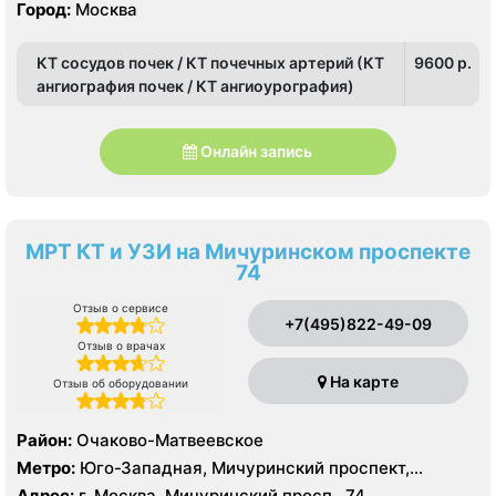
Октябрьское поле, Панфиловская, Сокол, Строгино,
Город:
Москва
Улица 1905 года, Хорошево, Хорошевская, ЦСКА,
Шелепиха, Щукинская, Мнёвники, Народное
КТ сосудов почек / КТ почечных артерий (КТ
9600 p.
Ополчение
ангиография почек / КТ ангиоурография)
Онлайн запись
МРТ КТ и УЗИ на Мичуринском проспекте
74
Отзыв о сервисе
+7(495)822-49-09
Отзыв о врачах
На карте
Отзыв об оборудовании
Район:
Очаково-Матвеевское
Метро:
Юго-Западная, Мичуринский проспект,
Озёрная
Адрес:
г. Москва, Мичуринский просп., 74