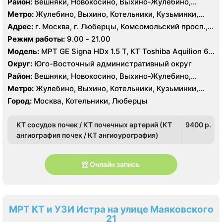
Район:
Вешняки, Новокосино, Выхино-Жулебино,
Кузьминки
Метро:
Жулебино, Выхино, Котельники, Кузьминки,
Лермонтовский проспект, Новокосино, Рязанский
Адрес:
г. Москва, г. Люберцы, Комсомольский просп.,
проспект, Косино, Лухмановская, Окская, Улица
11Б
Режим работы:
9.00 - 21.00
Дмитриевского, Юго-Восточная, Некрасовка
Модель:
МРТ GE Signa HDx 1.5 T, КТ Toshiba Aquilion 64
среза, УЗИ GE Logiq 7
Округ:
Юго-Восточный административный округ
Район:
Вешняки, Новокосино, Выхино-Жулебино,
Кузьминки
Метро:
Жулебино, Выхино, Котельники, Кузьминки,
Лермонтовский проспект, Новокосино, Рязанский
Город:
Москва, Котельники, Люберцы
проспект, Косино, Лухмановская, Окская, Улица
Дмитриевского, Юго-Восточная, Некрасовка
КТ сосудов почек / КТ почечных артерий (КТ
9400 p.
ангиография почек / КТ ангиоурография)
Онлайн запись
МРТ КТ и УЗИ Истра на улице Маяковского
21