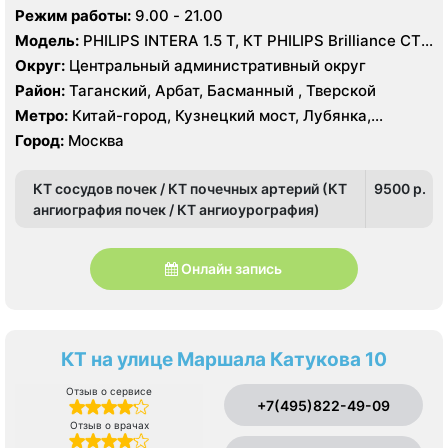
бульвар, Театральная
Режим работы:
9.00 - 21.00
Модель:
PHILIPS INTERA 1.5 T, КТ PHILIPS Brilliance CT
16 срезов
Округ:
Центральный административный округ
Район:
Таганский, Арбат, Басманный , Тверской
Метро:
Китай-город, Кузнецкий мост, Лубянка,
Охотный ряд, Площадь Революции, Сретенский
Город:
Москва
бульвар, Театральная
КТ сосудов почек / КТ почечных артерий (КТ
9500 p.
ангиография почек / КТ ангиоурография)
Онлайн запись
КТ на улице Маршала Катукова 10
Отзыв о сервисе
+7(495)822-49-09
Отзыв о врачах