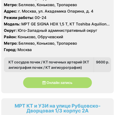
Метро:
Беляево, Коньково, Тропарево
Адрес:
г. Москва, ул. Академика Опарина, д. 4
Режим работы:
00-24
Модель:
МРТ GE SIGNA HDX 1,5 T, КТ Toshiba Aquilion
ONE 320 срезов
Округ:
Юго-Западный административный округ
Район:
Коньково, Обручевский
Метро:
Беляево, Коньково, Тропарево
Город:
Москва
КТ сосудов почек / КТ почечных артерий (КТ
9600 p.
ангиография почек / КТ ангиоурография)
Онлайн запись
МРТ КТ и УЗИ на улице Рубцовско-
Дворцовая 1/3 корпус 2А