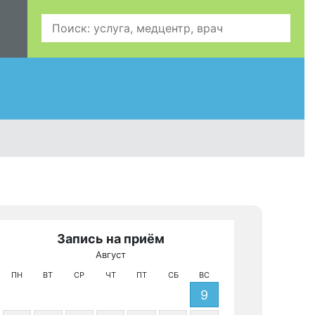
Запись на приём
З
Август
МРТ КТ
Кра
ПН
ВТ
СР
ЧТ
ПТ
СБ
ВС
9