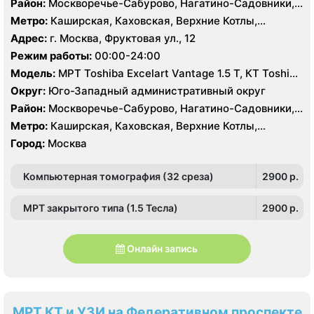
Район:
Москворечье-Сабурово, Нагатино-Садовники,
Нагатинский Затон, Нагорный , Царицыно, Северное
Метро:
Каширская, Каховская, Верхние Котлы,
Чертаново, Центральное Чертаново, Южное Чертаново
Варшавская, Академическая, Крымская, Нагатинская,
Адрес:
г. Москва, Фруктовая ул., 12
, Зюзино, Черёмушки
Нагорная, Нахимовский проспект, Профсоюзная,
Режим работы:
00:00-24:00
Севастопольская, Чертановская
Модель:
МРТ Toshiba Excelart Vantage 1.5 Т, КТ Toshiba
Aquilion 32 среза, УЗИ Toshiba Aplio 500, Medison
Округ:
Юго-Западный административный округ
Sonoace X8
Район:
Москворечье-Сабурово, Нагатино-Садовники,
Нагатинский Затон, Нагорный , Царицыно, Северное
Метро:
Каширская, Каховская, Верхние Котлы,
Чертаново, Центральное Чертаново, Южное Чертаново
Варшавская, Академическая, Крымская, Нагатинская,
Город:
Москва
, Зюзино, Черёмушки
Нагорная, Нахимовский проспект, Профсоюзная,
Севастопольская, Чертановская
Компьютерная томография (32 среза)
2900 p.
МРТ закрытого типа (1.5 Тесла)
2900 p.
Онлайн запись
МРТ КТ и УЗИ на Федеративном проспекте