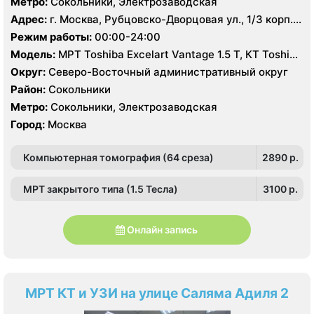
Метро:
Сокольники, Электрозаводская
Адрес:
г. Москва, Рубцовско-Дворцовая ул., 1/3 корп.
2А
Режим работы:
00:00-24:00
Модель:
МРТ Toshiba Excelart Vantage 1.5 Т, КТ Toshiba
Aquilion 64 среза, УЗИ
Округ:
Северо-Восточный административный округ
Район:
Сокольники
Метро:
Сокольники, Электрозаводская
Город:
Москва
Компьютерная томография (64 среза)
2890 p.
МРТ закрытого типа (1.5 Тесла)
3100 p.
Онлайн запись
МРТ КТ и УЗИ на улице Саляма Адиля 2