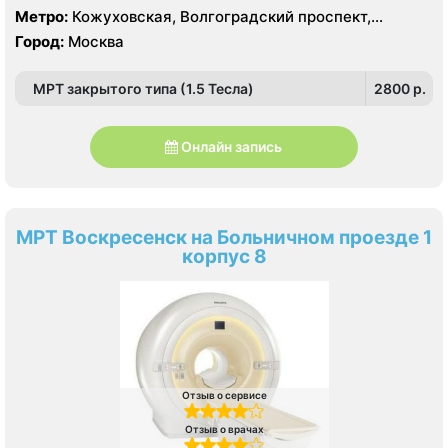
Метро:
Кожуховская, Волгоградский проспект,
Текстильщики
Город:
Москва
МРТ закрытого типа (1.5 Тесла)
2800 p.
Онлайн запись
МРТ Воскресенск на Больничном проезде 1
корпус 8
Отзыв о сервисе
Отзыв о врачах