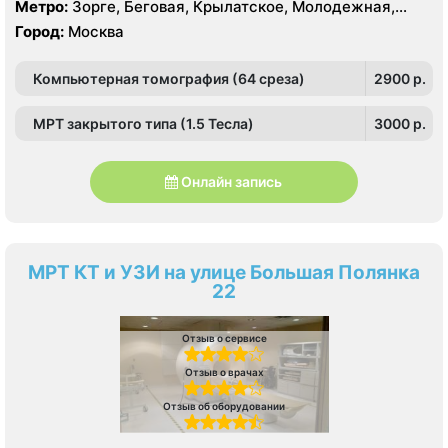
Крылатское, Кунцево, Филёвский Парк, Северное
Метро:
Зорге, Беговая, Крылатское, Молодежная,
Тушино, Строгино, Хорошёво-Мнёвники, Щукино,
Октябрьское поле, Панфиловская, Полежаевская,
Город:
Москва
Южное Тушино
Хорошево, Хорошевская, ЦСКА, Щукинская, Мнёвники,
Народное Ополчение
Компьютерная томография (64 среза)
2900 p.
МРТ закрытого типа (1.5 Тесла)
3000 p.
Онлайн запись
МРТ КТ и УЗИ на улице Большая Полянка
22
Отзыв о сервисе
Отзыв о врачах
Отзыв об оборудовании