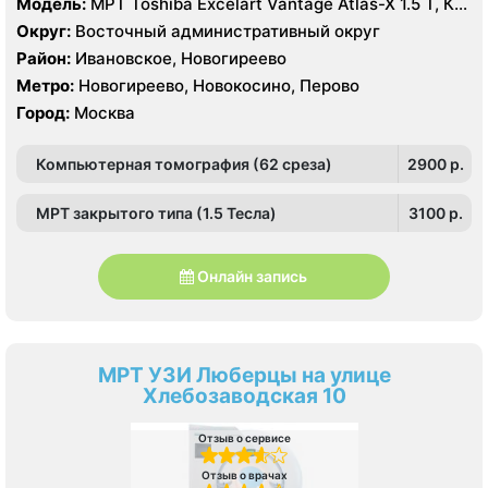
Модель:
МРТ Toshiba Excelart Vantage Atlas-X 1.5 T, КТ
Toshiba Aquilion 64 среза, УЗИ
Округ:
Восточный административный округ
Район:
Ивановское, Новогиреево
Метро:
Новогиреево, Новокосино, Перово
Город:
Москва
Компьютерная томография (62 среза)
2900 p.
МРТ закрытого типа (1.5 Тесла)
3100 p.
Онлайн запись
МРТ УЗИ Люберцы на улице
Хлебозаводская 10
Отзыв о сервисе
Отзыв о врачах