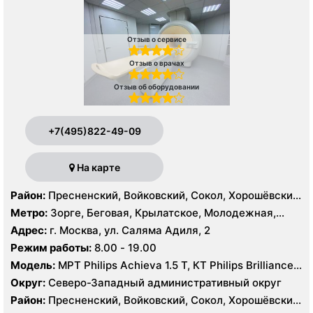
Отзыв о сервисе
Отзыв о врачах
Отзыв об оборудовании
+7(495)822-49-09
На карте
Район:
Пресненский, Войковский, Сокол, Хорошёвский,
Крылатское, Кунцево, Филёвский Парк, Северное
Метро:
Зорге, Беговая, Крылатское, Молодежная,
Тушино, Строгино, Хорошёво-Мнёвники, Щукино,
Октябрьское поле, Панфиловская, Полежаевская,
Адрес:
г. Москва, ул. Саляма Адиля, 2
Южное Тушино
Хорошево, Хорошевская, ЦСКА, Щукинская, Мнёвники,
Режим работы:
8.00 - 19.00
Народное Ополчение
Модель:
МРТ Philips Achieva 1.5 T, КТ Philips Brilliance
64 среза, УЗИ GE Voluson E8, ESAOTE MYLAB TWICE
Округ:
Северо-Западный административный округ
Район:
Пресненский, Войковский, Сокол, Хорошёвский,