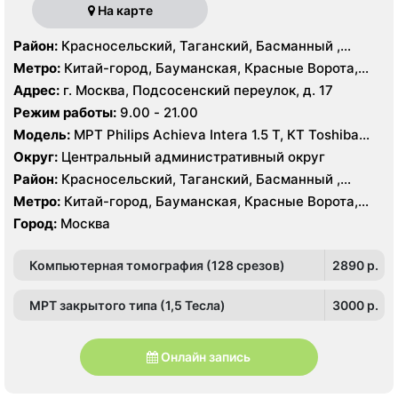
На карте
Район:
Красносельский, Таганский, Басманный ,
Тверской
Метро:
Китай-город, Бауманская, Красные Ворота,
Кузнецкий мост, Курская, Лубянка, Площадь Ильича,
Адрес:
г. Москва, Подсосенский переулок, д. 17
Сретенский бульвар, Таганская, Чкаловская
Режим работы:
9.00 - 21.00
Модель:
МРТ Philips Achieva Intera 1.5 T, КТ Toshiba
Aquilion CXL 128 срезов, УЗИ
Округ:
Центральный административный округ
Район:
Красносельский, Таганский, Басманный ,
Тверской
Метро:
Китай-город, Бауманская, Красные Ворота,
Кузнецкий мост, Курская, Лубянка, Площадь Ильича,
Город:
Москва
Сретенский бульвар, Таганская, Чкаловская
Компьютерная томография (128 срезов)
2890 p.
МРТ закрытого типа (1,5 Тесла)
3000 p.
Онлайн запись