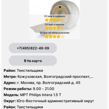
Отзыв о сервисе
Отзыв о врачах
Отзыв об оборудовании
+7(495)822-49-09
На карте
Район:
Текстильщики
Метро:
Кожуховская, Волгоградский проспект,
Текстильщики
Адрес:
г. Москва, пр. Волгоградский д. 45
Режим работы:
9.00 - 21.00
Модель:
МРТ Philips Intera 1.5 T
Округ:
Юго-Восточный административный округ
Район:
Текстильщики