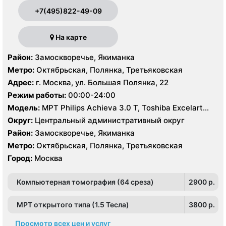
+7(495)822-49-09
На карте
Район:
Замоскворечье, Якиманка
Метро:
Октябрьская, Полянка, Третьяковская
Адрес:
г. Москва, ул. Большая Полянка, 22
Режим работы:
00:00-24:00
Модель:
МРТ Philips Achieva 3.0 Т, Toshiba Excelart
Vantage 1.5 Т, КТ Philips Brilliance CT 64 среза, Philips
Округ:
Центральный административный округ
Brilliance CT16 срезов, УЗИ Philips HD15
Район:
Замоскворечье, Якиманка
Метро:
Октябрьская, Полянка, Третьяковская
Город:
Москва
Компьютерная томография (64 среза)
2900 p.
МРТ открытого типа (1.5 Тесла)
3800 p.
Просмотр всех цен и услуг