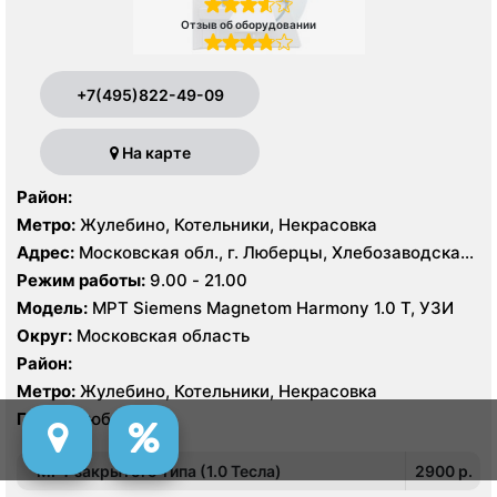
Отзыв об оборудовании
+7(495)822-49-09
На карте
Район:
Метро:
Жулебино, Котельники, Некрасовка
Адрес:
Московская обл., г. Люберцы, Хлебозаводская
ул. 10
Режим работы:
9.00 - 21.00
Модель:
МРТ Siemens Magnetom Harmony 1.0 Т, УЗИ
Округ:
Московская область
Район:
Метро:
Жулебино, Котельники, Некрасовка
Город:
Люберцы
МРТ закрытого типа (1.0 Тесла)
2900 p.