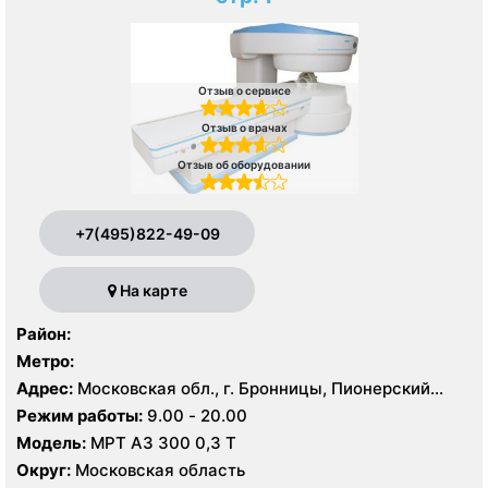
Отзыв о сервисе
Отзыв о врачах
Отзыв об оборудовании
+7(495)822-49-09
На карте
Район:
Метро:
Адрес:
Московская обл., г. Бронницы, Пионерский
пер., 49, стр. 1
Режим работы:
9.00 - 20.00
Модель:
МРТ АЗ 300 0,3 Т
Округ:
Московская область