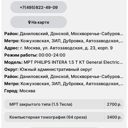
+7(495)822-49-09
На карте
Район:
Даниловский, Донской, Москворечье-Сабурово,
Нагатино-Садовники, Нагатинский Затон, Нагорный
Метро:
Кожуховская, ЗИЛ, Дубровка, Автозаводская,
Нагатинская, Технопарк, Тульская, Угрешская
Адрес:
г. Москва, ул. Автозаводская, д. 23, корп. 9
Режим работы:
00:00-24:00
Модель:
МРТ PHILIPS INTERA 1.5 T КТ General Electric
LIGHT SPEED 64 среза
Округ:
Южный административный округ
Район:
Даниловский, Донской, Москворечье-Сабурово,
Нагатино-Садовники, Нагатинский Затон, Нагорный
Метро:
Кожуховская, ЗИЛ, Дубровка, Автозаводская,
Нагатинская, Технопарк, Тульская, Угрешская
Город:
Москва
МРТ закрытого типа (1.5 Тесла)
2700 p.
Компьютерная томография (64 среза)
3400 p.