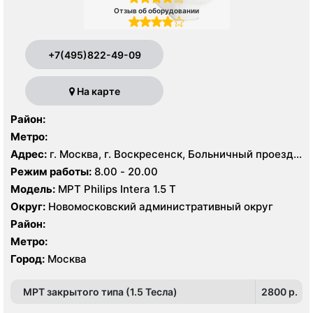
Отзыв об оборудовании
+7(495)822-49-09
На карте
Район:
Метро:
Адрес:
г. Москва, г. Воскресенск, Больничный проезд,
д. 1, корп. 8
Режим работы:
8.00 - 20.00
Модель:
МРТ Philips Intera 1.5 T
Округ:
Новомосковский административный округ
Район:
Метро:
Город:
Москва
МРТ закрытого типа (1.5 Тесла)
2800 p.