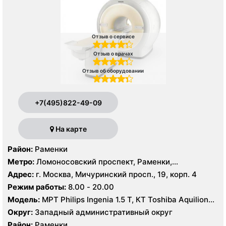
Отзыв о сервисе
Отзыв о врачах
Отзыв об оборудовании
+7(495)822-49-09
На карте
Район:
Раменки
Метро:
Ломоносовский проспект, Раменки,
Мичуринский проспект
Адрес:
г. Москва, Мичуринский просп., 19, корп. 4
Режим работы:
8.00 - 20.00
Модель:
МРТ Philips Ingenia 1.5 T, КТ Toshiba Aquilion
32 среза, УЗИ GE Logiq-9, Philips iU22
Округ:
Западный административный округ
Район:
Раменки