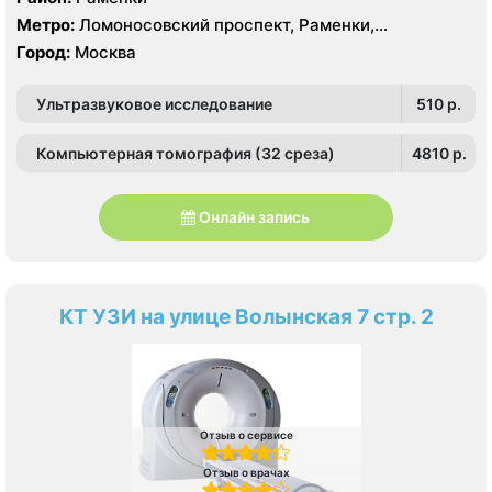
Метро:
Ломоносовский проспект, Раменки,
Мичуринский проспект
Город:
Москва
Ультразвуковое исследование
510 p.
Компьютерная томография (32 среза)
4810 p.
Онлайн запись
КТ УЗИ на улице Волынская 7 стр. 2
Отзыв о сервисе
Отзыв о врачах