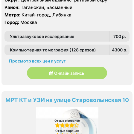
Revolution evo 128 срезов, УЗИ Philips iE33 X-matrix
Район:
Таганский, Басманный
Метро:
Китай-город, Лубянка
Город:
Москва
Ультразвуковое исследование
700 p.
Компьютерная томография (128 срезов)
4300 p.
Просмотр всех цен и услуг
Онлайн запись
МРТ КТ и УЗИ на улице Староволынская 10
Отзыв о сервисе
Отзыв о врачах