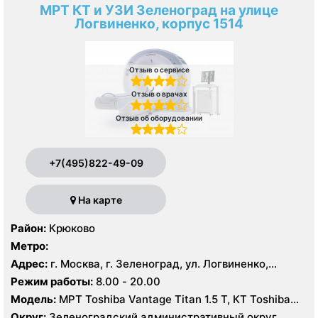
МРТ КТ и УЗИ Зеленоград на улице
Логвиненко, корпус 1514
Отзыв о сервисе
Отзыв о врачах
Отзыв об оборудовании
+7(495)822-49-09
На карте
Район:
Крюково
Метро:
Адрес:
г. Москва, г. Зеленоград, ул. Логвиненко,
корпус 1514
Режим работы:
8.00 - 20.00
Модель:
МРТ Toshiba Vantage Titan 1.5 Т, КТ Toshiba
Aquilion Prime CXL 32 среза, УЗИ Toshiba Aplio 500
Округ:
Зеленоградский административный округ