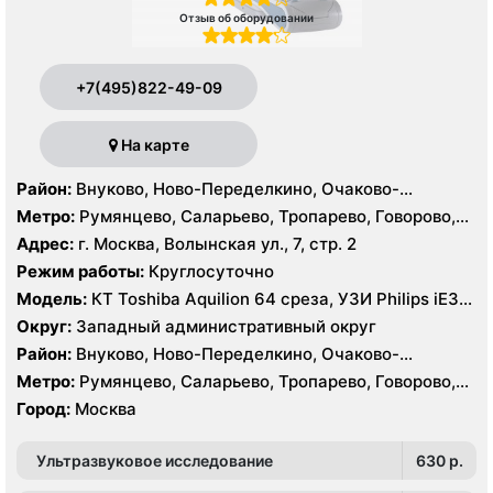
Отзыв об оборудовании
+7(495)822-49-09
На карте
Район:
Внуково, Ново-Переделкино, Очаково-
Матвеевское, Проспект Вернадского, Солнцево,
Метро:
Румянцево, Саларьево, Тропарево, Говорово,
Тропарёво-Никулино
Рассказовка, Солнцево, Филатов Луг, Боровское
Адрес:
г. Москва, Волынская ул., 7, стр. 2
шоссе
Режим работы:
Круглосуточно
Модель:
КТ Toshiba Aquilion 64 среза, УЗИ Philips iE33,
GE Logiq P6, Medison MySono U5
Округ:
Западный административный округ
Район:
Внуково, Ново-Переделкино, Очаково-
Матвеевское, Проспект Вернадского, Солнцево,
Метро:
Румянцево, Саларьево, Тропарево, Говорово,
Тропарёво-Никулино
Рассказовка, Солнцево, Филатов Луг, Боровское
Город:
Москва
шоссе
Ультразвуковое исследование
630 p.