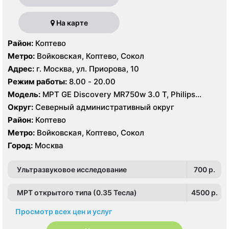
На карте
Район:
Коптево
Метро:
Войковская, Коптево, Сокол
Адрес:
г. Москва, ул. Приорова, 10
Режим работы:
8.00 - 20.00
Модель:
МРТ GE Discovery MR750w 3.0 T, Philips
Ingenia 1.5 Т, GE Signa Ovation HDx 0.35T, КТ Philips
Округ:
Северный административный округ
Ingenuity Elite 128 срезов, GE LightSpeed 64 среза,
Район:
Коптево
Siemens SOMATOM Emotion 16 срезов
Метро:
Войковская, Коптево, Сокол
Город:
Москва
Ультразвуковое исследование
700 p.
МРТ открытого типа (0.35 Тесла)
4500 p.
Просмотр всех цен и услуг