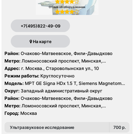
Отзыв об оборудовании
+7(495)822-49-09
На карте
Район:
Очаково-Матвеевское, Фили-Давыдково
Метро:
Ломоносовский проспект, Минская,
Славянский бульвар
Адрес:
г. Москва., Староволынская ул., 10
Режим работы:
Круглосуточно
Модель:
МРТ GE Signa HDx 1.5 T, Siemens Magnetom
Harmony 1.0 Т, КТ GE Healthcare Optima CT660 64
Округ:
Западный административный округ
среза, GE Healthcare BrightSpeed 16 срезов, УЗИ
Район:
Очаково-Матвеевское, Фили-Давыдково
Hitachi Hi Vision Preirus, GE Voluson E8
Метро:
Ломоносовский проспект, Минская,
Славянский бульвар
Город:
Москва
Ультразвуковое исследование
700 p.