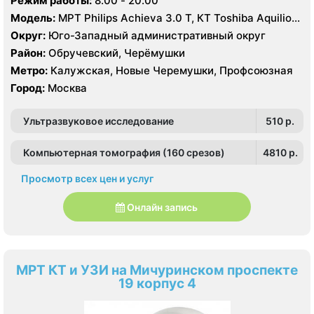
Режим работы:
8.00 - 20.00
Модель:
МРТ Philips Achieva 3.0 T, КТ Toshiba Aquilion
Prime 160 срезов УЗИ GE Logiq-9, Philips iU22, Philips
Округ:
Юго-Западный административный округ
HDI 5000
Район:
Обручевский, Черёмушки
Метро:
Калужская, Новые Черемушки, Профсоюзная
Город:
Москва
Ультразвуковое исследование
510 p.
Компьютерная томография (160 срезов)
4810 p.
Просмотр всех цен и услуг
Онлайн запись
МРТ КТ и УЗИ на Мичуринском проспекте
19 корпус 4