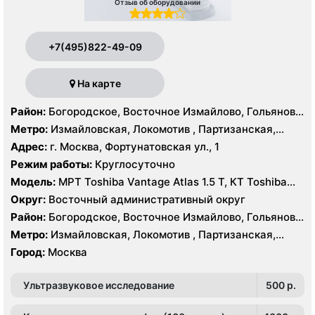
Отзыв об оборудовании
+7(495)822-49-09
На карте
Район:
Богородское, Восточное Измайлово, Гольяново,
Измайлово, Соколиная Гора
Метро:
Измайловская, Локомотив , Партизанская,
Преображенская площадь, Черкизовская
Адрес:
г. Москва, Фортунатовская ул., 1
Режим работы:
Круглосуточно
Модель:
МРТ Toshiba Vantage Atlas 1.5 Т, КТ Toshiba
Aquilion Prime 160 срезов, Toshiba Aquilion CXL 128
Округ:
Восточный административный округ
срезов, Body Tom 32 среза УЗИ GE Voluson E8, GE Vivid
Район:
Богородское, Восточное Измайлово, Гольяново,
9
Измайлово, Соколиная Гора
Метро:
Измайловская, Локомотив , Партизанская,
Преображенская площадь, Черкизовская
Город:
Москва
Ультразвуковое исследование
500 p.