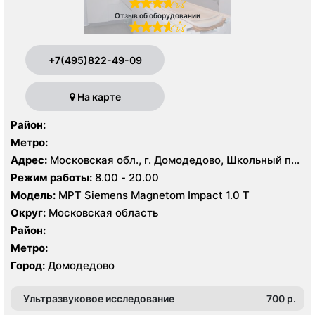
Отзыв об оборудовании
+7(495)822-49-09
На карте
Район:
Метро:
Адрес:
Московская обл., г. Домодедово, Школьный пр.,
1
Режим работы:
8.00 - 20.00
Модель:
МРТ Siemens Magnetom Impact 1.0 Т
Округ:
Московская область
Район:
Метро:
Город:
Домодедово
Ультразвуковое исследование
700 p.