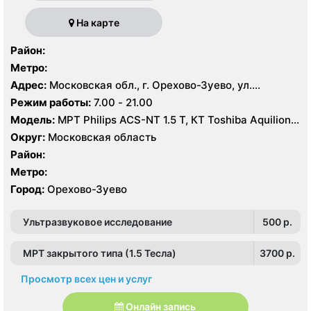
На карте
Район:
Метро:
Адрес:
Московская обл., г. Орехово-Зуево, ул.
Володарского, 14
Режим работы:
7.00 - 21.00
Модель:
МРТ Philips ACS-NT 1.5 Т, КТ Toshiba Aquilion
64 среза, УЗИ
Округ:
Московская область
Район:
Метро:
Город:
Орехово-Зуево
Ультразвуковое исследование
500 p.
МРТ закрытого типа (1.5 Тесла)
3700 p.
Просмотр всех цен и услуг
Онлайн запись