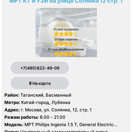
МРТ КТ и УЗИ на улице Солянка 12 стр. 1
Отзыв о сервисе
Отзыв о врачах
Отзыв об оборудовании
+7(495)822-49-09
На карте
Район:
Таганский, Басманный
Метро:
Китай-город, Лубянка
Адрес:
г. Москва, ул. Солянка, 12, стр. 1
Режим работы:
8.00 - 21.00
Модель:
МРТ Philips Ingenia 1.5 Т, General Electric
Healthcare 3.0 Т, КТ Philips Ingeniuty 64 среза, GE
Округ:
Центральный административный округ