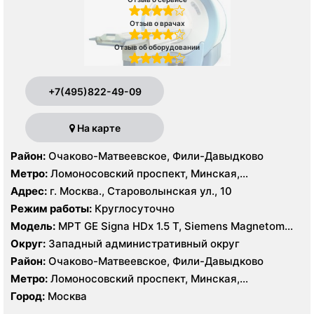
Отзыв о врачах
Отзыв об оборудовании
+7(495)822-49-09
На карте
Район:
Очаково-Матвеевское, Фили-Давыдково
Метро:
Ломоносовский проспект, Минская,
Славянский бульвар
Адрес:
г. Москва., Староволынская ул., 10
Режим работы:
Круглосуточно
Модель:
МРТ GE Signa HDx 1.5 T, Siemens Magnetom
Harmony 1.0 Т, КТ GE Healthcare Optima CT660 64
Округ:
Западный административный округ
среза, GE Healthcare BrightSpeed 16 срезов, УЗИ
Район:
Очаково-Матвеевское, Фили-Давыдково
Hitachi Hi Vision Preirus, GE Voluson E8
Метро:
Ломоносовский проспект, Минская,
Славянский бульвар
Город:
Москва