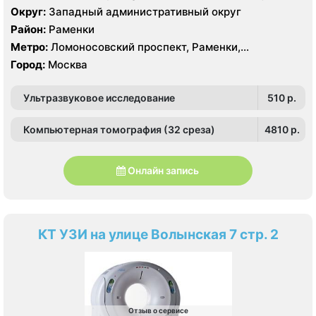
32 среза, УЗИ GE Logiq-9, Philips iU22
Округ:
Западный административный округ
Район:
Раменки
Метро:
Ломоносовский проспект, Раменки,
Мичуринский проспект
Город:
Москва
Ультразвуковое исследование
510 p.
Компьютерная томография (32 среза)
4810 p.
Онлайн запись
КТ УЗИ на улице Волынская 7 стр. 2
Отзыв о сервисе