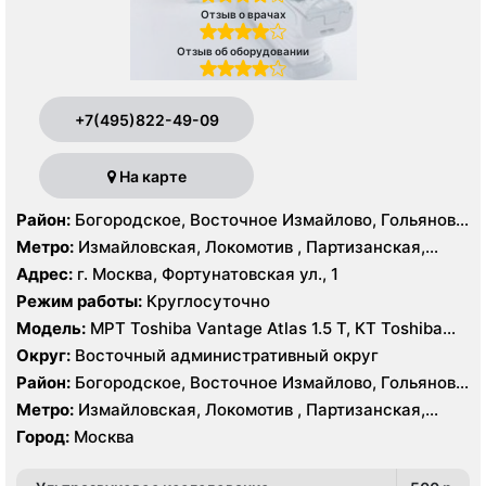
Отзыв о врачах
Отзыв об оборудовании
+7(495)822-49-09
На карте
Район:
Богородское, Восточное Измайлово, Гольяново,
Измайлово, Соколиная Гора
Метро:
Измайловская, Локомотив , Партизанская,
Преображенская площадь, Черкизовская
Адрес:
г. Москва, Фортунатовская ул., 1
Режим работы:
Круглосуточно
Модель:
МРТ Toshiba Vantage Atlas 1.5 Т, КТ Toshiba
Aquilion Prime 160 срезов, Toshiba Aquilion CXL 128
Округ:
Восточный административный округ
срезов, Body Tom 32 среза УЗИ GE Voluson E8, GE Vivid
Район:
Богородское, Восточное Измайлово, Гольяново,
9
Измайлово, Соколиная Гора
Метро:
Измайловская, Локомотив , Партизанская,
Преображенская площадь, Черкизовская
Город:
Москва