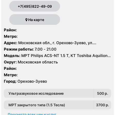
+7(495)822-49-09
На карте
Район:
Метро:
Адрес:
Московская обл., г. Орехово-Зуево, ул.
Володарского, 14
Режим работы:
7.00 - 21.00
Модель:
МРТ Philips ACS-NT 1.5 Т, КТ Toshiba Aquilion
64 среза, УЗИ
Округ:
Московская область
Район:
Метро:
Город:
Орехово-Зуево
Ультразвуковое исследование
500 p.
МРТ закрытого типа (1.5 Тесла)
3700 p.
Просмотр всех цен и услуг