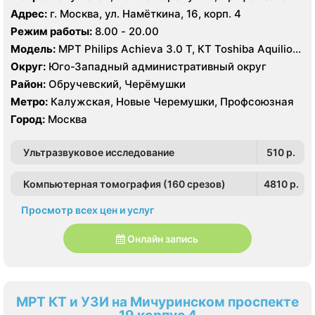
Адрес:
г. Москва, ул. Намёткина, 16, корп. 4
Режим работы:
8.00 - 20.00
Модель:
МРТ Philips Achieva 3.0 T, КТ Toshiba Aquilion
Prime 160 срезов УЗИ GE Logiq-9, Philips iU22, Philips
Округ:
Юго-Западный административный округ
HDI 5000
Район:
Обручевский, Черёмушки
Метро:
Калужская, Новые Черемушки, Профсоюзная
Город:
Москва
Ультразвуковое исследование
510 p.
Компьютерная томография (160 срезов)
4810 p.
Просмотр всех цен и услуг
Онлайн запись
МРТ КТ и УЗИ на Мичуринском проспекте