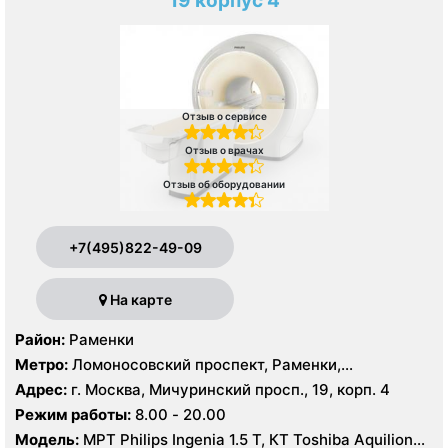
19 корпус 4
Отзыв о сервисе
Отзыв о врачах
Отзыв об оборудовании
+7(495)822-49-09
На карте
Район:
Раменки
Метро:
Ломоносовский проспект, Раменки,
Мичуринский проспект
Адрес:
г. Москва, Мичуринский просп., 19, корп. 4
Режим работы:
8.00 - 20.00
Модель:
МРТ Philips Ingenia 1.5 T, КТ Toshiba Aquilion