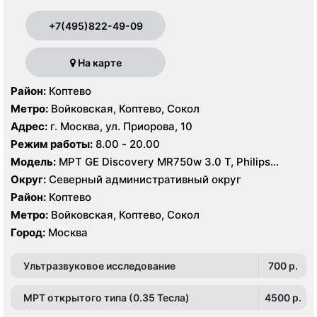
+7(495)822-49-09
На карте
Район:
Коптево
Метро:
Войковская, Коптево, Сокол
Адрес:
г. Москва, ул. Приорова, 10
Режим работы:
8.00 - 20.00
Модель:
МРТ GE Discovery MR750w 3.0 T, Philips
Ingenia 1.5 Т, GE Signa Ovation HDx 0.35T, КТ Philips
Округ:
Северный административный округ
Ingenuity Elite 128 срезов, GE LightSpeed 64 среза,
Район:
Коптево
Siemens SOMATOM Emotion 16 срезов
Метро:
Войковская, Коптево, Сокол
Город:
Москва
Ультразвуковое исследование
700 p.
МРТ открытого типа (0.35 Тесла)
4500 p.