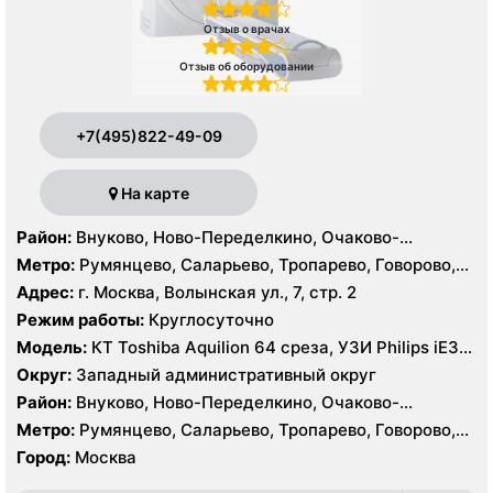
Отзыв о врачах
Отзыв об оборудовании
+7(495)822-49-09
На карте
Район:
Внуково, Ново-Переделкино, Очаково-
Матвеевское, Проспект Вернадского, Солнцево,
Метро:
Румянцево, Саларьево, Тропарево, Говорово,
Тропарёво-Никулино
Рассказовка, Солнцево, Филатов Луг, Боровское
Адрес:
г. Москва, Волынская ул., 7, стр. 2
шоссе
Режим работы:
Круглосуточно
Модель:
КТ Toshiba Aquilion 64 среза, УЗИ Philips iE33,
GE Logiq P6, Medison MySono U5
Округ:
Западный административный округ
Район:
Внуково, Ново-Переделкино, Очаково-
Матвеевское, Проспект Вернадского, Солнцево,
Метро:
Румянцево, Саларьево, Тропарево, Говорово,
Тропарёво-Никулино
Рассказовка, Солнцево, Филатов Луг, Боровское
Город:
Москва
шоссе