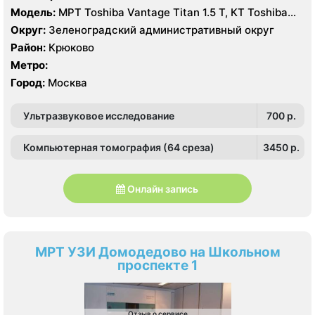
Модель:
МРТ Toshiba Vantage Titan 1.5 Т, КТ Toshiba
Aquilion Prime CXL 32 среза, УЗИ Toshiba Aplio 500
Округ:
Зеленоградский административный округ
Район:
Крюково
Метро:
Город:
Москва
Ультразвуковое исследование
700 p.
Компьютерная томография (64 среза)
3450 p.
Онлайн запись
МРТ УЗИ Домодедово на Школьном
проспекте 1
Отзыв о сервисе