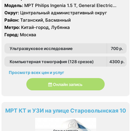
Модель:
МРТ Philips Ingenia 1.5 Т, General Electric
Healthcare 3.0 Т, КТ Philips Ingeniuty 64 среза, GE
Округ:
Центральный административный округ
Revolution evo 128 срезов, УЗИ Philips iE33 X-matrix
Район:
Таганский, Басманный
Метро:
Китай-город, Лубянка
Город:
Москва
Ультразвуковое исследование
700 p.
Компьютерная томография (128 срезов)
4300 p.
Просмотр всех цен и услуг
Онлайн запись
МРТ КТ и УЗИ на улице Староволынская 10
Отзыв о сервисе