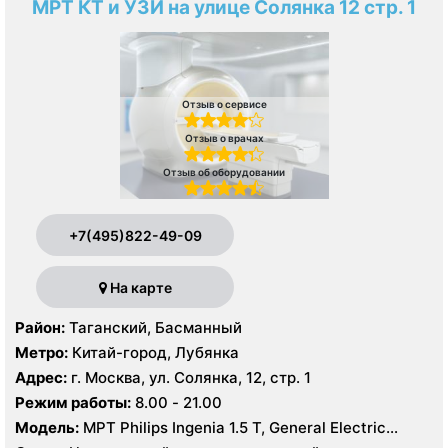
МРТ КТ и УЗИ на улице Солянка 12 стр. 1
Отзыв о сервисе
Отзыв о врачах
Отзыв об оборудовании
+7(495)822-49-09
На карте
Район:
Таганский, Басманный
Метро:
Китай-город, Лубянка
Адрес:
г. Москва, ул. Солянка, 12, стр. 1
Режим работы:
8.00 - 21.00
Модель:
МРТ Philips Ingenia 1.5 Т, General Electric
Healthcare 3.0 Т, КТ Philips Ingeniuty 64 среза, GE