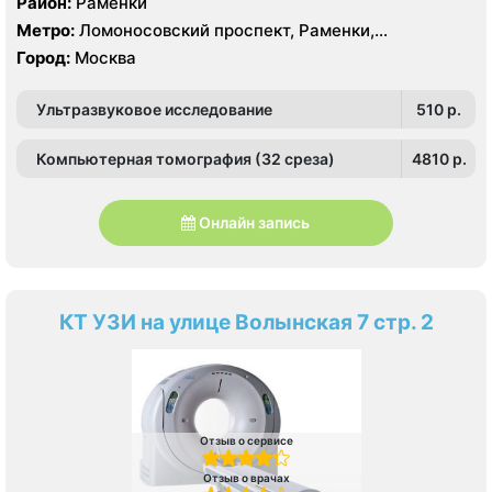
Район:
Раменки
Метро:
Ломоносовский проспект, Раменки,
Мичуринский проспект
Город:
Москва
Ультразвуковое исследование
510 p.
Компьютерная томография (32 среза)
4810 p.
Онлайн запись
КТ УЗИ на улице Волынская 7 стр. 2
Отзыв о сервисе
Отзыв о врачах