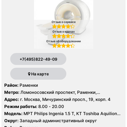
Отзыв о сервисе
Отзыв о врачах
Отзыв об оборудовании
+7(495)822-49-09
На карте
Район:
Раменки
Метро:
Ломоносовский проспект, Раменки,
Мичуринский проспект
Адрес:
г. Москва, Мичуринский просп., 19, корп. 4
Режим работы:
8.00 - 20.00
Модель:
МРТ Philips Ingenia 1.5 T, КТ Toshiba Aquilion
32 среза, УЗИ GE Logiq-9, Philips iU22
Округ:
Западный административный округ