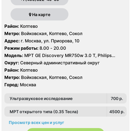
На карте
Район:
Коптево
Метро:
Войковская, Коптево, Сокол
Адрес:
г. Москва, ул. Приорова, 10
Режим работы:
8.00 - 20.00
Модель:
МРТ GE Discovery MR750w 3.0 T, Philips
Ingenia 1.5 Т, GE Signa Ovation HDx 0.35T, КТ Philips
Округ:
Северный административный округ
Ingenuity Elite 128 срезов, GE LightSpeed 64 среза,
Район:
Коптево
Siemens SOMATOM Emotion 16 срезов
Метро:
Войковская, Коптево, Сокол
Город:
Москва
Ультразвуковое исследование
700 p.
МРТ открытого типа (0.35 Тесла)
4500 p.
Просмотр всех цен и услуг