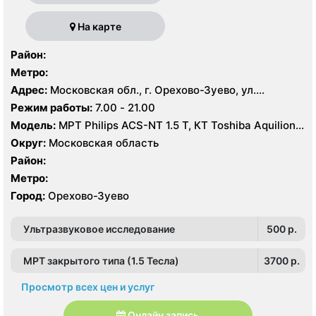
На карте
Район:
Метро:
Адрес:
Московская обл., г. Орехово-Зуево, ул.
Володарского, 14
Режим работы:
7.00 - 21.00
Модель:
МРТ Philips ACS-NT 1.5 Т, КТ Toshiba Aquilion
64 среза, УЗИ
Округ:
Московская область
Район:
Метро:
Город:
Орехово-Зуево
Ультразвуковое исследование
500 p.
МРТ закрытого типа (1.5 Тесла)
3700 p.
Просмотр всех цен и услуг
Онлайн запись