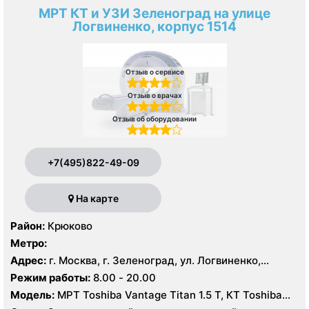
МРТ КТ и УЗИ Зеленоград на улице
Логвиненко, корпус 1514
Отзыв о сервисе
Отзыв о врачах
Отзыв об оборудовании
+7(495)822-49-09
На карте
Район:
Крюково
Метро:
Адрес:
г. Москва, г. Зеленоград, ул. Логвиненко,
корпус 1514
Режим работы:
8.00 - 20.00
Модель:
МРТ Toshiba Vantage Titan 1.5 Т, КТ Toshiba
Aquilion Prime CXL 32 среза, УЗИ Toshiba Aplio 500