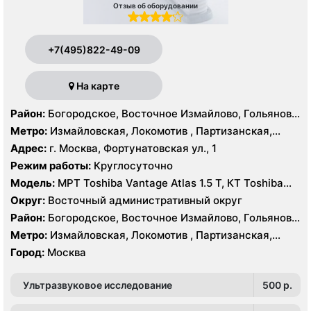
Отзыв об оборудовании
+7(495)822-49-09
На карте
Район:
Богородское, Восточное Измайлово, Гольяново,
Измайлово, Соколиная Гора
Метро:
Измайловская, Локомотив , Партизанская,
Преображенская площадь, Черкизовская
Адрес:
г. Москва, Фортунатовская ул., 1
Режим работы:
Круглосуточно
Модель:
МРТ Toshiba Vantage Atlas 1.5 Т, КТ Toshiba
Aquilion Prime 160 срезов, Toshiba Aquilion CXL 128
Округ:
Восточный административный округ
срезов, Body Tom 32 среза УЗИ GE Voluson E8, GE Vivid
Район:
Богородское, Восточное Измайлово, Гольяново,
9
Измайлово, Соколиная Гора
Метро:
Измайловская, Локомотив , Партизанская,
Преображенская площадь, Черкизовская
Город:
Москва
Ультразвуковое исследование
500 p.