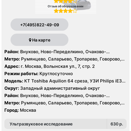
Отзыв об оборудовании
+7(495)822-49-09
На карте
Район:
Внуково, Ново-Переделкино, Очаково-
Матвеевское, Проспект Вернадского, Солнцево,
Метро:
Румянцево, Саларьево, Тропарево, Говорово,
Тропарёво-Никулино
Рассказовка, Солнцево, Филатов Луг, Боровское
Адрес:
г. Москва, Волынская ул., 7, стр. 2
шоссе
Режим работы:
Круглосуточно
Модель:
КТ Toshiba Aquilion 64 среза, УЗИ Philips iE33,
GE Logiq P6, Medison MySono U5
Округ:
Западный административный округ
Район:
Внуково, Ново-Переделкино, Очаково-
Матвеевское, Проспект Вернадского, Солнцево,
Метро:
Румянцево, Саларьево, Тропарево, Говорово,
Тропарёво-Никулино
Рассказовка, Солнцево, Филатов Луг, Боровское
Город:
Москва
шоссе
Ультразвуковое исследование
630 p.