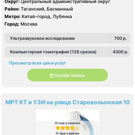
Округ:
Центральный административный округ
Revolution evo 128 срезов, УЗИ Philips iE33 X-matrix
Район:
Таганский, Басманный
Метро:
Китай-город, Лубянка
Город:
Москва
Ультразвуковое исследование
700 p.
Компьютерная томография (128 срезов)
4300 p.
Просмотр всех цен и услуг
Онлайн запись
МРТ КТ и УЗИ на улице Староволынская 10
Отзыв о сервисе
Отзыв о врачах