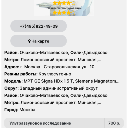
Отзыв об оборудовании
+7(495)822-49-09
На карте
Район:
Очаково-Матвеевское, Фили-Давыдково
Метро:
Ломоносовский проспект, Минская,
Славянский бульвар
Адрес:
г. Москва., Староволынская ул., 10
Режим работы:
Круглосуточно
Модель:
МРТ GE Signa HDx 1.5 T, Siemens Magnetom
Harmony 1.0 Т, КТ GE Healthcare Optima CT660 64
Округ:
Западный административный округ
среза, GE Healthcare BrightSpeed 16 срезов, УЗИ
Район:
Очаково-Матвеевское, Фили-Давыдково
Hitachi Hi Vision Preirus, GE Voluson E8
Метро:
Ломоносовский проспект, Минская,
Славянский бульвар
Город:
Москва
Ультразвуковое исследование
700 p.