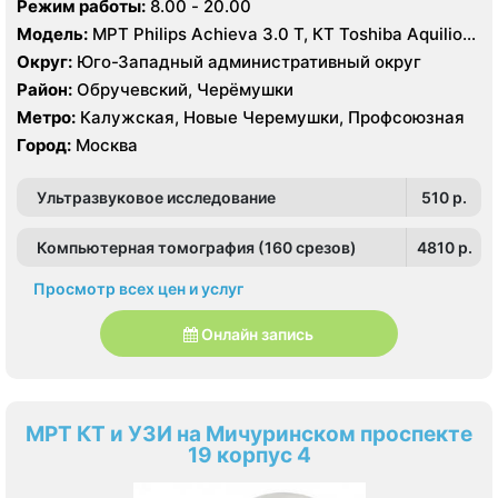
Режим работы:
8.00 - 20.00
Модель:
МРТ Philips Achieva 3.0 T, КТ Toshiba Aquilion
Prime 160 срезов УЗИ GE Logiq-9, Philips iU22, Philips
Округ:
Юго-Западный административный округ
HDI 5000
Район:
Обручевский, Черёмушки
Метро:
Калужская, Новые Черемушки, Профсоюзная
Город:
Москва
Ультразвуковое исследование
510 p.
Компьютерная томография (160 срезов)
4810 p.
Просмотр всех цен и услуг
Онлайн запись
МРТ КТ и УЗИ на Мичуринском проспекте
19 корпус 4