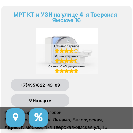
МРТ КТ и УЗИ на улице 4-я Тверская-
Ямская 16
Отзыв о сервисе
Отзыв о врачах
Отзыв об оборудовании
+7(495)822-49-09
На карте
Район:
Тверской, Беговой
Метро:
Достоевская, Динамо, Белорусская,
Маяковская, Менделеевская, Новослободская,
Адрес:
г. Москва, 4-я Тверская-Ямская ул., 16
Пушкинская, Савеловская, Тверская, Трубная,