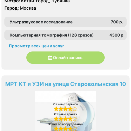
Метро:
Китай-город, Лубянка
Город:
Москва
Ультразвуковое исследование
700 p.
Компьютерная томография (128 срезов)
4300 p.
Просмотр всех цен и услуг
Онлайн запись
МРТ КТ и УЗИ на улице Староволынская 10
Отзыв о сервисе
Отзыв о врачах
Отзыв об оборудовании