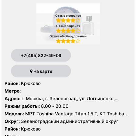
Отзыв о сервисе
Отзыв о врачах
Отзыв об оборудовании
+7(495)822-49-09
На карте
Район:
Крюково
Метро:
Адрес:
г. Москва, г. Зеленоград, ул. Логвиненко,
корпус 1514
Режим работы:
8.00 - 20.00
Модель:
МРТ Toshiba Vantage Titan 1.5 Т, КТ Toshiba
Aquilion Prime CXL 32 среза, УЗИ Toshiba Aplio 500
Округ:
Зеленоградский административный округ
Район:
Крюково