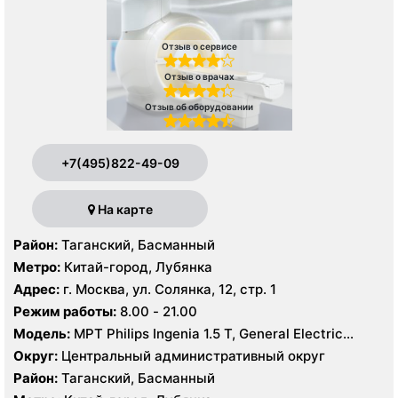
Отзыв о сервисе
Отзыв о врачах
Отзыв об оборудовании
+7(495)822-49-09
На карте
Район:
Таганский, Басманный
Метро:
Китай-город, Лубянка
Адрес:
г. Москва, ул. Солянка, 12, стр. 1
Режим работы:
8.00 - 21.00
Модель:
МРТ Philips Ingenia 1.5 Т, General Electric
Healthcare 3.0 Т, КТ Philips Ingeniuty 64 среза, GE
Округ:
Центральный административный округ
Revolution evo 128 срезов, УЗИ Philips iE33 X-matrix
Район:
Таганский, Басманный