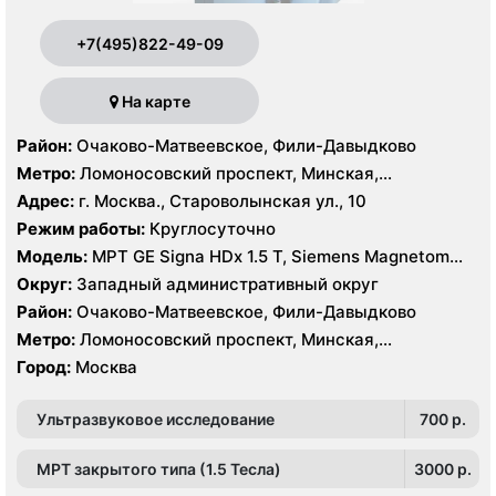
+7(495)822-49-09
На карте
Район:
Очаково-Матвеевское, Фили-Давыдково
Метро:
Ломоносовский проспект, Минская,
Славянский бульвар
Адрес:
г. Москва., Староволынская ул., 10
Режим работы:
Круглосуточно
Модель:
МРТ GE Signa HDx 1.5 T, Siemens Magnetom
Harmony 1.0 Т, КТ GE Healthcare Optima CT660 64
Округ:
Западный административный округ
среза, GE Healthcare BrightSpeed 16 срезов, УЗИ
Район:
Очаково-Матвеевское, Фили-Давыдково
Hitachi Hi Vision Preirus, GE Voluson E8
Метро:
Ломоносовский проспект, Минская,
Славянский бульвар
Город:
Москва
Ультразвуковое исследование
700 p.
МРТ закрытого типа (1.5 Тесла)
3000 p.