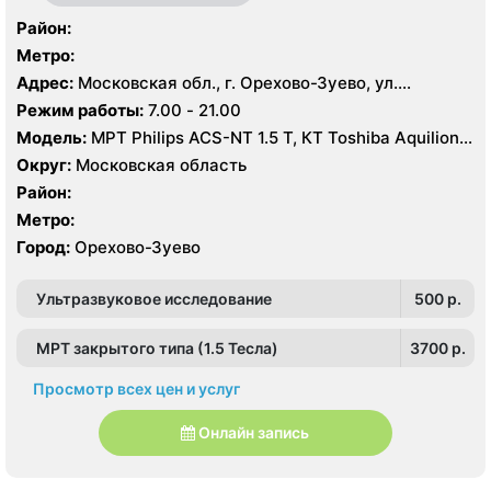
Район:
Метро:
Адрес:
Московская обл., г. Орехово-Зуево, ул.
Володарского, 14
Режим работы:
7.00 - 21.00
Модель:
МРТ Philips ACS-NT 1.5 Т, КТ Toshiba Aquilion
64 среза, УЗИ
Округ:
Московская область
Район:
Метро:
Город:
Орехово-Зуево
Ультразвуковое исследование
500 p.
МРТ закрытого типа (1.5 Тесла)
3700 p.
Просмотр всех цен и услуг
Онлайн запись