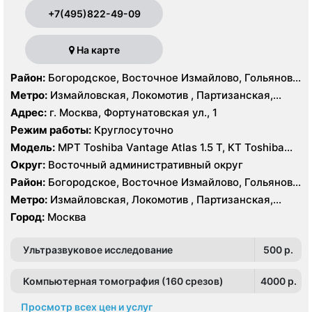
+7(495)822-49-09
На карте
Район:
Богородское, Восточное Измайлово, Гольяново,
Измайлово, Соколиная Гора
Метро:
Измайловская, Локомотив , Партизанская,
Преображенская площадь, Черкизовская
Адрес:
г. Москва, Фортунатовская ул., 1
Режим работы:
Круглосуточно
Модель:
МРТ Toshiba Vantage Atlas 1.5 Т, КТ Toshiba
Aquilion Prime 160 срезов, Toshiba Aquilion CXL 128
Округ:
Восточный административный округ
срезов, Body Tom 32 среза УЗИ GE Voluson E8, GE Vivid
Район:
Богородское, Восточное Измайлово, Гольяново,
9
Измайлово, Соколиная Гора
Метро:
Измайловская, Локомотив , Партизанская,
Преображенская площадь, Черкизовская
Город:
Москва
Ультразвуковое исследование
500 p.
Компьютерная томография (160 срезов)
4000 p.
Просмотр всех цен и услуг