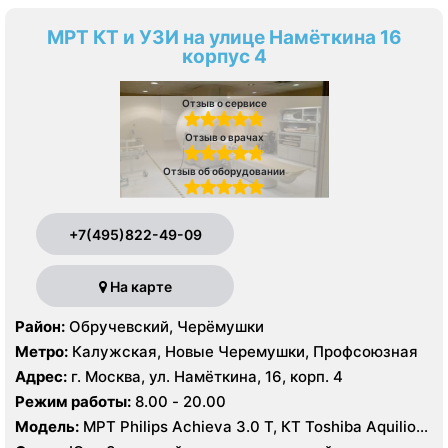
МРТ КТ и УЗИ на улице Намёткина 16
корпус 4
Отзыв о сервисе
Отзыв о врачах
Отзыв об оборудовании
+7(495)822-49-09
На карте
Район:
Обручевский, Черёмушки
Метро:
Калужская, Новые Черемушки, Профсоюзная
Адрес:
г. Москва, ул. Намёткина, 16, корп. 4
Режим работы:
8.00 - 20.00
Модель:
МРТ Philips Achieva 3.0 T, КТ Toshiba Aquilion
Prime 160 срезов УЗИ GE Logiq-9, Philips iU22, Philips