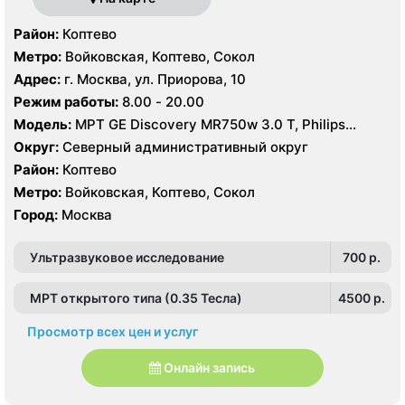
Район:
Коптево
Метро:
Войковская, Коптево, Сокол
Адрес:
г. Москва, ул. Приорова, 10
Режим работы:
8.00 - 20.00
Модель:
МРТ GE Discovery MR750w 3.0 T, Philips
Ingenia 1.5 Т, GE Signa Ovation HDx 0.35T, КТ Philips
Округ:
Северный административный округ
Ingenuity Elite 128 срезов, GE LightSpeed 64 среза,
Район:
Коптево
Siemens SOMATOM Emotion 16 срезов
Метро:
Войковская, Коптево, Сокол
Город:
Москва
Ультразвуковое исследование
700 p.
МРТ открытого типа (0.35 Тесла)
4500 p.
Просмотр всех цен и услуг
Онлайн запись