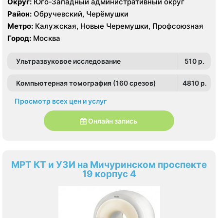
Округ:
Юго-Западный административный округ
HDI 5000
Район:
Обручевский, Черёмушки
Метро:
Калужская, Новые Черемушки, Профсоюзная
Город:
Москва
Ультразвуковое исследование
510 p.
Компьютерная томография (160 срезов)
4810 p.
Просмотр всех цен и услуг
Онлайн запись
МРТ КТ и УЗИ на Мичуринском проспекте
19 корпус 4