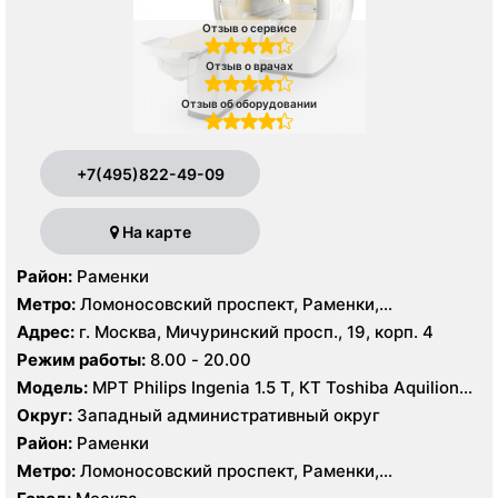
Отзыв о сервисе
Отзыв о врачах
Отзыв об оборудовании
+7(495)822-49-09
На карте
Район:
Раменки
Метро:
Ломоносовский проспект, Раменки,
Мичуринский проспект
Адрес:
г. Москва, Мичуринский просп., 19, корп. 4
Режим работы:
8.00 - 20.00
Модель:
МРТ Philips Ingenia 1.5 T, КТ Toshiba Aquilion
32 среза, УЗИ GE Logiq-9, Philips iU22
Округ:
Западный административный округ
Район:
Раменки
Метро:
Ломоносовский проспект, Раменки,
Мичуринский проспект