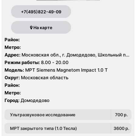
+7(495)822-49-09
На карте
Район:
Метро:
Адрес:
Московская обл., г. Домодедово, Школьный пр.,
1
Режим работы:
8.00 - 20.00
Модель:
МРТ Siemens Magnetom Impact 1.0 Т
Округ:
Московская область
Район:
Метро:
Город:
Домодедово
Ультразвуковое исследование
700 p.
МРТ закрытого типа (1.0 Тесла)
3600 p.