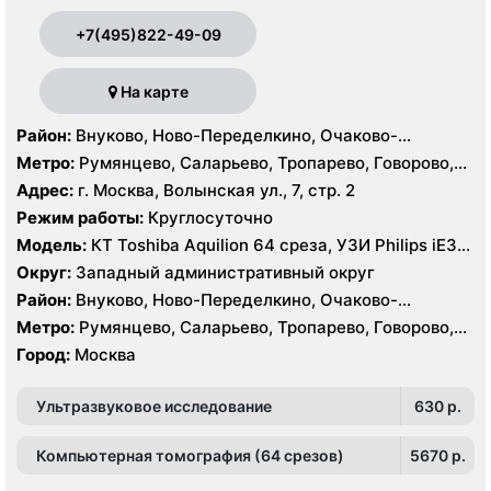
+7(495)822-49-09
На карте
Район:
Внуково, Ново-Переделкино, Очаково-
Матвеевское, Проспект Вернадского, Солнцево,
Метро:
Румянцево, Саларьево, Тропарево, Говорово,
Тропарёво-Никулино
Рассказовка, Солнцево, Филатов Луг, Боровское
Адрес:
г. Москва, Волынская ул., 7, стр. 2
шоссе
Режим работы:
Круглосуточно
Модель:
КТ Toshiba Aquilion 64 среза, УЗИ Philips iE33,
GE Logiq P6, Medison MySono U5
Округ:
Западный административный округ
Район:
Внуково, Ново-Переделкино, Очаково-
Матвеевское, Проспект Вернадского, Солнцево,
Метро:
Румянцево, Саларьево, Тропарево, Говорово,
Тропарёво-Никулино
Рассказовка, Солнцево, Филатов Луг, Боровское
Город:
Москва
шоссе
Ультразвуковое исследование
630 p.
Компьютерная томография (64 срезов)
5670 p.