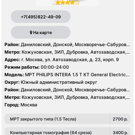
+7(495)822-49-09
На карте
Район:
Даниловский, Донской, Москворечье-Сабурово,
Нагатино-Садовники, Нагатинский Затон, Нагорный
Метро:
Кожуховская, ЗИЛ, Дубровка, Автозаводская,
Нагатинская, Технопарк, Тульская, Угрешская
Адрес:
г. Москва, ул. Автозаводская, д. 23, корп. 9
Режим работы:
00:00-24:00
Модель:
МРТ PHILIPS INTERA 1.5 T КТ General Electric
LIGHT SPEED 64 среза
Округ:
Южный административный округ
Район:
Даниловский, Донской, Москворечье-Сабурово,
Нагатино-Садовники, Нагатинский Затон, Нагорный
Метро:
Кожуховская, ЗИЛ, Дубровка, Автозаводская,
Нагатинская, Технопарк, Тульская, Угрешская
Город:
Москва
МРТ закрытого типа (1.5 Тесла)
2700 p.
Компьютерная томография (64 среза)
3400 p.