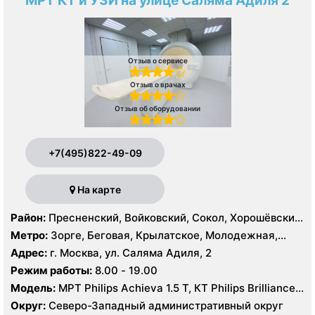
МРТ КТ и УЗИ на улице Саляма Адиля 2
Отзыв о сервисе
Отзыв о врачах
Отзыв об оборудовании
+7(495)822-49-09
На карте
Район:
Пресненский, Войковский, Сокол, Хорошёвский,
Крылатское, Кунцево, Филёвский Парк, Северное
Метро:
Зорге, Беговая, Крылатское, Молодежная,
Тушино, Строгино, Хорошёво-Мнёвники, Щукино,
Октябрьское поле, Панфиловская, Полежаевская,
Адрес:
г. Москва, ул. Саляма Адиля, 2
Южное Тушино
Хорошево, Хорошевская, ЦСКА, Щукинская, Мнёвники,
Режим работы:
8.00 - 19.00
Народное Ополчение
Модель:
МРТ Philips Achieva 1.5 T, КТ Philips Brilliance
64 среза, УЗИ GE Voluson E8, ESAOTE MYLAB TWICE
Округ:
Северо-Западный административный округ