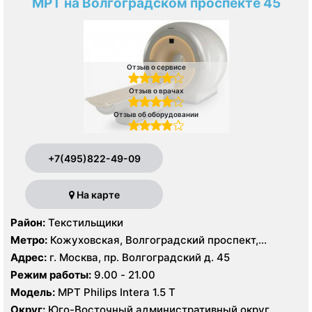
МРТ на Волгоградском проспекте 45
Отзыв о сервисе
Отзыв о врачах
Отзыв об оборудовании
+7(495)822-49-09
На карте
Район:
Текстильщики
Метро:
Кожуховская, Волгоградский проспект,
Текстильщики
Адрес:
г. Москва, пр. Волгоградский д. 45
Режим работы:
9.00 - 21.00
Модель:
МРТ Philips Intera 1.5 T
Округ:
Юго-Восточный административный округ