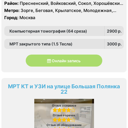
Район:
Пресненский, Войковский, Сокол, Хорошёвский,
Крылатское, Кунцево, Филёвский Парк, Северное
Метро:
Зорге, Беговая, Крылатское, Молодежная,
Тушино, Строгино, Хорошёво-Мнёвники, Щукино,
Октябрьское поле, Панфиловская, Полежаевская,
Город:
Москва
Южное Тушино
Хорошево, Хорошевская, ЦСКА, Щукинская, Мнёвники,
Народное Ополчение
Компьютерная томография (64 среза)
2900 p.
МРТ закрытого типа (1.5 Тесла)
3000 p.
Онлайн запись
МРТ КТ и УЗИ на улице Большая Полянка
22
Отзыв о сервисе
Отзыв о врачах
Отзыв об оборудовании