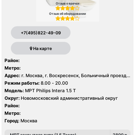
Отзыв о врачах
Отзыв об оборудовании
+7(495)822-49-09
На карте
Район:
Метро:
Адрес:
г. Москва, г. Воскресенск, Больничный проезд,
д. 1, корп. 8
Режим работы:
8.00 - 20.00
Модель:
МРТ Philips Intera 1.5 T
Округ:
Новомосковский административный округ
Район:
Метро:
Город:
Москва
МРТ закрытого типа (1.5 Тесла)
2800 p.