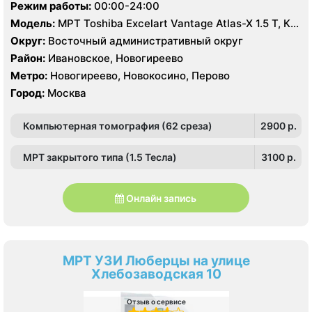
Режим работы:
00:00-24:00
Модель:
МРТ Toshiba Excelart Vantage Atlas-X 1.5 T, КТ
Toshiba Aquilion 64 среза, УЗИ
Округ:
Восточный административный округ
Район:
Ивановское, Новогиреево
Метро:
Новогиреево, Новокосино, Перово
Город:
Москва
Компьютерная томография (62 среза)
2900 p.
МРТ закрытого типа (1.5 Тесла)
3100 p.
Онлайн запись
МРТ УЗИ Люберцы на улице
Хлебозаводская 10
Отзыв о сервисе