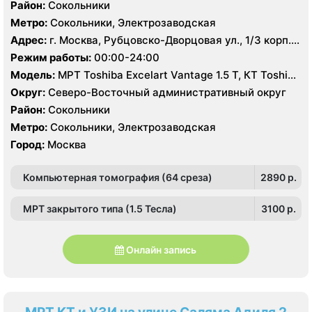
Район:
Сокольники
Метро:
Сокольники, Электрозаводская
Адрес:
г. Москва, Рубцовско-Дворцовая ул., 1/3 корп.
2А
Режим работы:
00:00-24:00
Модель:
МРТ Toshiba Excelart Vantage 1.5 Т, КТ Toshiba
Aquilion 64 среза, УЗИ
Округ:
Северо-Восточный административный округ
Район:
Сокольники
Метро:
Сокольники, Электрозаводская
Город:
Москва
Компьютерная томография (64 среза)
2890 p.
МРТ закрытого типа (1.5 Тесла)
3100 p.
Онлайн запись