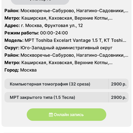
Район:
Москворечье-Сабурово, Нагатино-Садовники,
Нагатинский Затон, Нагорный , Царицыно, Северное
Метро:
Каширская, Каховская, Верхние Котлы,
Чертаново, Центральное Чертаново, Южное Чертаново
Варшавская, Академическая, Крымская, Нагатинская,
Адрес:
г. Москва, Фруктовая ул., 12
, Зюзино, Черёмушки
Нагорная, Нахимовский проспект, Профсоюзная,
Режим работы:
00:00-24:00
Севастопольская, Чертановская
Модель:
МРТ Toshiba Excelart Vantage 1.5 Т, КТ Toshiba
Aquilion 32 среза, УЗИ Toshiba Aplio 500, Medison
Округ:
Юго-Западный административный округ
Sonoace X8
Район:
Москворечье-Сабурово, Нагатино-Садовники,
Нагатинский Затон, Нагорный , Царицыно, Северное
Метро:
Каширская, Каховская, Верхние Котлы,
Чертаново, Центральное Чертаново, Южное Чертаново
Варшавская, Академическая, Крымская, Нагатинская,
Город:
Москва
, Зюзино, Черёмушки
Нагорная, Нахимовский проспект, Профсоюзная,
Севастопольская, Чертановская
Компьютерная томография (32 среза)
2900 p.
МРТ закрытого типа (1.5 Тесла)
2900 p.
Онлайн запись