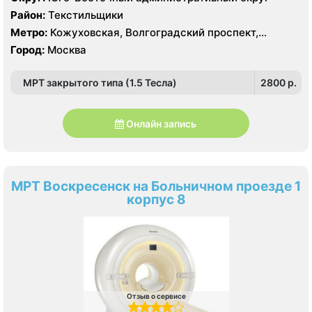
Район:
Текстильщики
Метро:
Кожуховская, Волгоградский проспект,
Текстильщики
Город:
Москва
МРТ закрытого типа (1.5 Тесла)
2800 p.
Онлайн запись
МРТ Воскресенск на Больничном проезде 1
корпус 8
Отзыв о сервисе