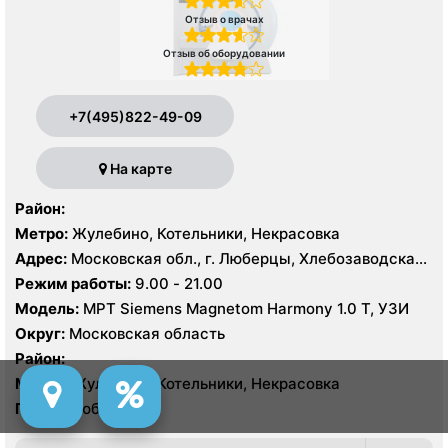
Отзыв о врачах
Отзыв об оборудовании
+7(495)822-49-09
На карте
Район:
Метро:
Жулебино, Котельники, Некрасовка
Адрес:
Московская обл., г. Люберцы, Хлебозаводская
ул. 10
Режим работы:
9.00 - 21.00
Модель:
МРТ Siemens Magnetom Harmony 1.0 Т, УЗИ
Округ:
Московская область
Район:
Метро:
Жулебино, Котельники, Некрасовка
Город:
Люберцы