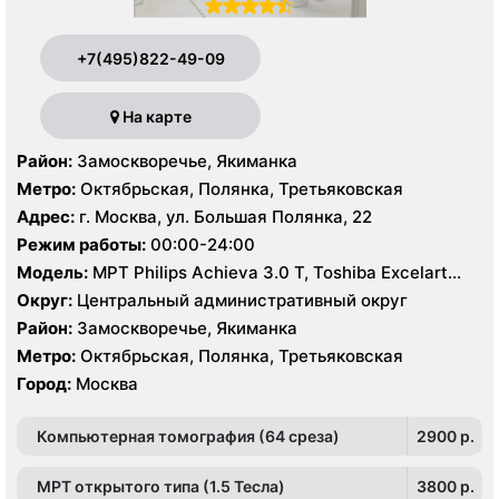
+7(495)822-49-09
На карте
Район:
Замоскворечье, Якиманка
Метро:
Октябрьская, Полянка, Третьяковская
Адрес:
г. Москва, ул. Большая Полянка, 22
Режим работы:
00:00-24:00
Модель:
МРТ Philips Achieva 3.0 Т, Toshiba Excelart
Vantage 1.5 Т, КТ Philips Brilliance CT 64 среза, Philips
Округ:
Центральный административный округ
Brilliance CT16 срезов, УЗИ Philips HD15
Район:
Замоскворечье, Якиманка
Метро:
Октябрьская, Полянка, Третьяковская
Город:
Москва
Компьютерная томография (64 среза)
2900 p.
МРТ открытого типа (1.5 Тесла)
3800 p.