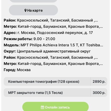
На карте
Район:
Красносельский, Таганский, Басманный ,
Тверской
Метро:
Китай-город, Бауманская, Красные Ворота,
Кузнецкий мост, Курская, Лубянка, Площадь Ильича,
Адрес:
г. Москва, Подсосенский переулок, д. 17
Сретенский бульвар, Таганская, Чкаловская
Режим работы:
9.00 - 21.00
Модель:
МРТ Philips Achieva Intera 1.5 T, КТ Toshiba
Aquilion CXL 128 срезов, УЗИ
Округ:
Центральный административный округ
Район:
Красносельский, Таганский, Басманный ,
Тверской
Метро:
Китай-город, Бауманская, Красные Ворота,
Кузнецкий мост, Курская, Лубянка, Площадь Ильича,
Город:
Москва
Сретенский бульвар, Таганская, Чкаловская
Компьютерная томография (128 срезов)
2890 p.
МРТ закрытого типа (1,5 Тесла)
3000 p.
Онлайн запись