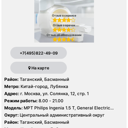
Отзыв о сервисе
Отзыв о врачах
Отзыв об оборудовании
+7(495)822-49-09
На карте
Район:
Таганский, Басманный
Метро:
Китай-город, Лубянка
Адрес:
г. Москва, ул. Солянка, 12, стр. 1
Режим работы:
8.00 - 21.00
Модель:
МРТ Philips Ingenia 1.5 Т, General Electric
Healthcare 3.0 Т, КТ Philips Ingeniuty 64 среза, GE
Округ:
Центральный административный округ
Revolution evo 128 срезов, УЗИ Philips iE33 X-matrix
Район:
Таганский, Басманный