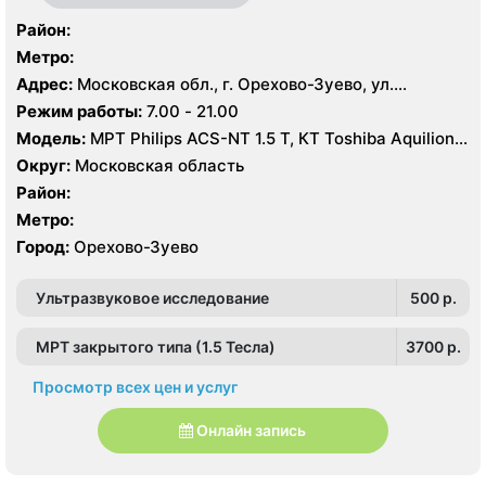
Район:
Метро:
Адрес:
Московская обл., г. Орехово-Зуево, ул.
Володарского, 14
Режим работы:
7.00 - 21.00
Модель:
МРТ Philips ACS-NT 1.5 Т, КТ Toshiba Aquilion
64 среза, УЗИ
Округ:
Московская область
Район:
Метро:
Город:
Орехово-Зуево
Ультразвуковое исследование
500 p.
МРТ закрытого типа (1.5 Тесла)
3700 p.
Просмотр всех цен и услуг
Онлайн запись