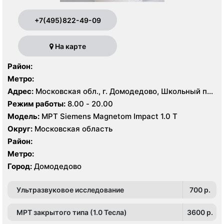
+7(495)822-49-09
На карте
Район:
Метро:
Адрес:
Московская обл., г. Домодедово, Школьный пр.,
1
Режим работы:
8.00 - 20.00
Модель:
МРТ Siemens Magnetom Impact 1.0 Т
Округ:
Московская область
Район:
Метро:
Город:
Домодедово
Ультразвуковое исследование
700 p.
МРТ закрытого типа (1.0 Тесла)
3600 p.