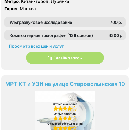
Метро:
Китай-город, Лубянка
Город:
Москва
Ультразвуковое исследование
700 p.
Компьютерная томография (128 срезов)
4300 p.
Просмотр всех цен и услуг
Онлайн запись
МРТ КТ и УЗИ на улице Староволынская 10
Отзыв о сервисе
Отзыв о врачах
Отзыв об оборудовании