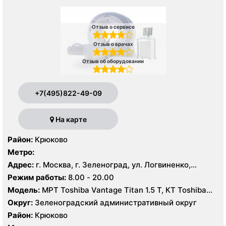
Отзыв о сервисе
Отзыв о врачах
Отзыв об оборудовании
+7(495)822-49-09
На карте
Район:
Крюково
Метро:
Адрес:
г. Москва, г. Зеленоград, ул. Логвиненко,
корпус 1514
Режим работы:
8.00 - 20.00
Модель:
МРТ Toshiba Vantage Titan 1.5 Т, КТ Toshiba
Aquilion Prime CXL 32 среза, УЗИ Toshiba Aplio 500
Округ:
Зеленоградский административный округ
Район:
Крюково