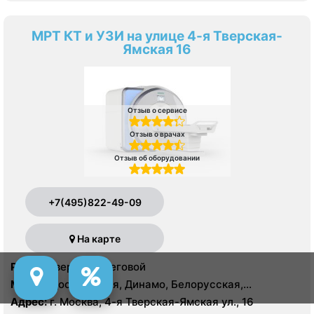
МРТ КТ и УЗИ на улице 4-я Тверская-
Ямская 16
Отзыв о сервисе
Отзыв о врачах
Отзыв об оборудовании
+7(495)822-49-09
На карте
Район:
Тверской, Беговой
Метро:
Достоевская, Динамо, Белорусская,
Маяковская, Менделеевская, Новослободская,
Адрес:
г. Москва, 4-я Тверская-Ямская ул., 16
Пушкинская, Савеловская, Тверская, Трубная,