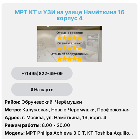
МРТ КТ и УЗИ на улице Намёткина 16
корпус 4
Отзыв о сервисе
Отзыв о врачах
Отзыв об оборудовании
+7(495)822-49-09
На карте
Район:
Обручевский, Черёмушки
Метро:
Калужская, Новые Черемушки, Профсоюзная
Адрес:
г. Москва, ул. Намёткина, 16, корп. 4
Режим работы:
8.00 - 20.00
Модель:
МРТ Philips Achieva 3.0 T, КТ Toshiba Aquilion
Prime 160 срезов УЗИ GE Logiq-9, Philips iU22, Philips