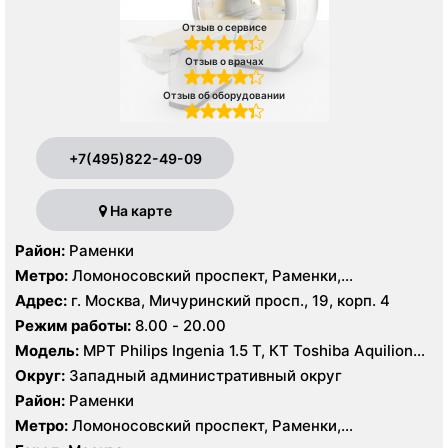
Отзыв о сервисе
Отзыв о врачах
Отзыв об оборудовании
+7(495)822-49-09
На карте
Район:
Раменки
Метро:
Ломоносовский проспект, Раменки,
Мичуринский проспект
Адрес:
г. Москва, Мичуринский просп., 19, корп. 4
Режим работы:
8.00 - 20.00
Модель:
МРТ Philips Ingenia 1.5 T, КТ Toshiba Aquilion
32 среза, УЗИ GE Logiq-9, Philips iU22
Округ:
Западный административный округ
Район:
Раменки
Метро:
Ломоносовский проспект, Раменки,
Мичуринский проспект