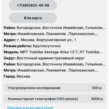
+7(495)822-49-09
На карте
Район:
Богородское, Восточное Измайлово, Гольяново,
Измайлово, Соколиная Гора
Метро:
Измайловская, Локомотив , Партизанская,
Преображенская площадь, Черкизовская
Адрес:
г. Москва, Фортунатовская ул., 1
Режим работы:
Круглосуточно
Модель:
МРТ Toshiba Vantage Atlas 1.5 Т, КТ Toshiba
Aquilion Prime 160 срезов, Toshiba Aquilion CXL 128
Округ:
Восточный административный округ
срезов, Body Tom 32 среза УЗИ GE Voluson E8, GE Vivid
Район:
Богородское, Восточное Измайлово, Гольяново,
9
Измайлово, Соколиная Гора
Метро:
Измайловская, Локомотив , Партизанская,
Преображенская площадь, Черкизовская
Город:
Москва
Ультразвуковое исследование
500 p.
Компьютерная томография (160 срезов)
4000 p.
Просмотр всех цен и услуг