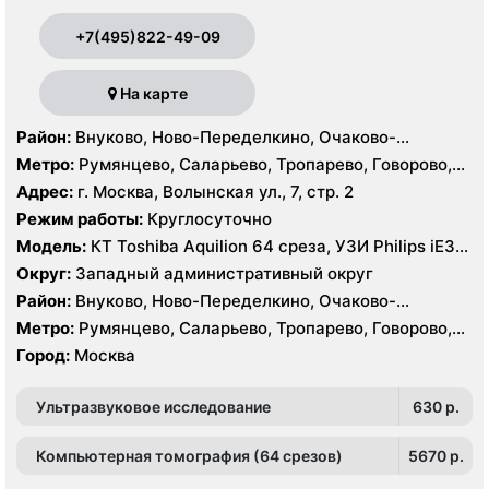
+7(495)822-49-09
На карте
Район:
Внуково, Ново-Переделкино, Очаково-
Матвеевское, Проспект Вернадского, Солнцево,
Метро:
Румянцево, Саларьево, Тропарево, Говорово,
Тропарёво-Никулино
Рассказовка, Солнцево, Филатов Луг, Боровское
Адрес:
г. Москва, Волынская ул., 7, стр. 2
шоссе
Режим работы:
Круглосуточно
Модель:
КТ Toshiba Aquilion 64 среза, УЗИ Philips iE33,
GE Logiq P6, Medison MySono U5
Округ:
Западный административный округ
Район:
Внуково, Ново-Переделкино, Очаково-
Матвеевское, Проспект Вернадского, Солнцево,
Метро:
Румянцево, Саларьево, Тропарево, Говорово,
Тропарёво-Никулино
Рассказовка, Солнцево, Филатов Луг, Боровское
Город:
Москва
шоссе
Ультразвуковое исследование
630 p.
Компьютерная томография (64 срезов)
5670 p.