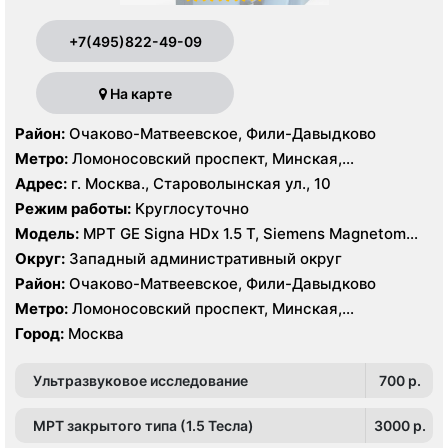
+7(495)822-49-09
На карте
Район:
Очаково-Матвеевское, Фили-Давыдково
Метро:
Ломоносовский проспект, Минская,
Славянский бульвар
Адрес:
г. Москва., Староволынская ул., 10
Режим работы:
Круглосуточно
Модель:
МРТ GE Signa HDx 1.5 T, Siemens Magnetom
Harmony 1.0 Т, КТ GE Healthcare Optima CT660 64
Округ:
Западный административный округ
среза, GE Healthcare BrightSpeed 16 срезов, УЗИ
Район:
Очаково-Матвеевское, Фили-Давыдково
Hitachi Hi Vision Preirus, GE Voluson E8
Метро:
Ломоносовский проспект, Минская,
Славянский бульвар
Город:
Москва
Ультразвуковое исследование
700 p.
МРТ закрытого типа (1.5 Тесла)
3000 p.