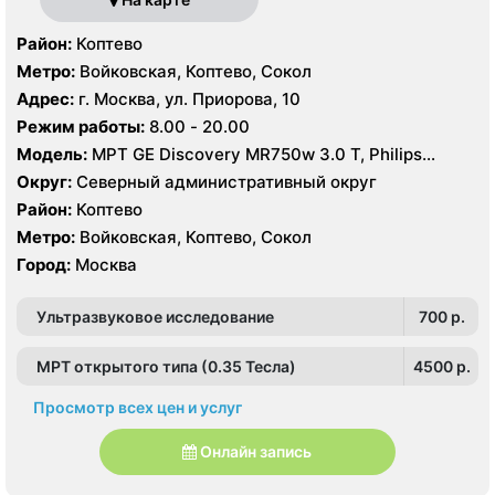
Район:
Коптево
Метро:
Войковская, Коптево, Сокол
Адрес:
г. Москва, ул. Приорова, 10
Режим работы:
8.00 - 20.00
Модель:
МРТ GE Discovery MR750w 3.0 T, Philips
Ingenia 1.5 Т, GE Signa Ovation HDx 0.35T, КТ Philips
Округ:
Северный административный округ
Ingenuity Elite 128 срезов, GE LightSpeed 64 среза,
Район:
Коптево
Siemens SOMATOM Emotion 16 срезов
Метро:
Войковская, Коптево, Сокол
Город:
Москва
Ультразвуковое исследование
700 p.
МРТ открытого типа (0.35 Тесла)
4500 p.
Просмотр всех цен и услуг
Онлайн запись