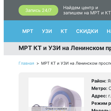
Найдем центр и
Запись 24/7
запишем на МРТ и К
МРТ
УЗИ
КТ
СКИДКИ
Н
МРТ КТ и УЗИ на Ленинском пр
Главная
МРТ КТ и УЗИ на Ленинском проспе
Район:
Я
Метро:
О
Адрес:
г
Режим р
Отзыв о сервисе
Модель: