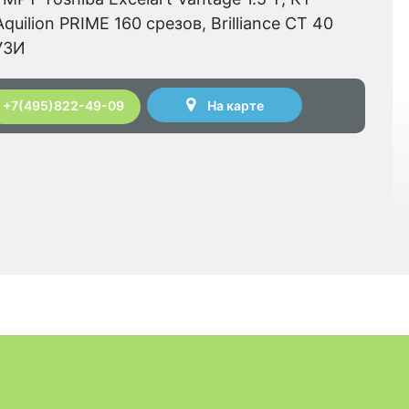
quilion PRIME 160 срезов, Brilliance CT 40
УЗИ
На карте
+7(495)822-49-09