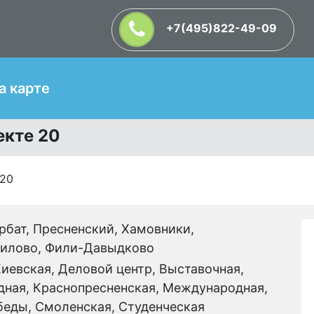
+7(495)822-49-09
Т
а карте
екте 20
 20
рбат, Пресненский, Хамовники,
илово, Фили-Давыдково
иевская, Деловой центр, Выставочная,
дная, Краснопресненская, Международная,
беды, Смоленская, Студенческая