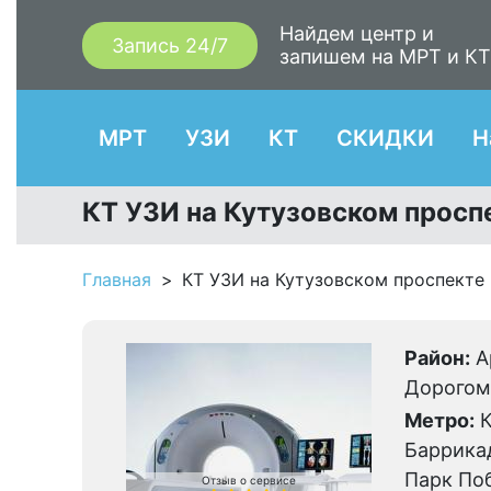
Найдем центр и
Запись 24/7
запишем на МРТ и К
МРТ
УЗИ
КТ
СКИДКИ
Н
КТ УЗИ на Кутузовском просп
Главная
КТ УЗИ на Кутузовском проспекте
Район:
А
Дорогом
Метро:
К
Баррика
Парк По
Отзыв о сервисе