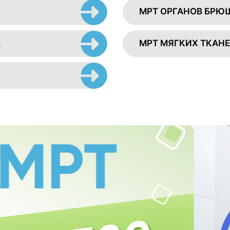
МРТ ОРГАНОВ БРЮ
А
МРТ МЯГКИХ ТКАН