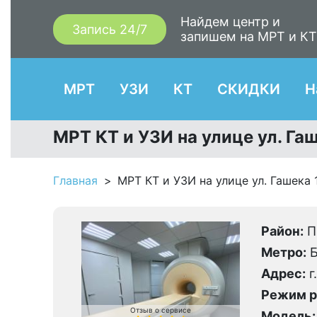
Найдем центр и
Запись 24/7
запишем на МРТ и К
МРТ
УЗИ
КТ
СКИДКИ
Н
МРТ КТ и УЗИ на улице ул. Гаш
Главная
МРТ КТ и УЗИ на улице ул. Гашека 1
Район:
П
Метро:
Б
Адрес:
г
Режим р
Отзыв о сервисе
Модель: