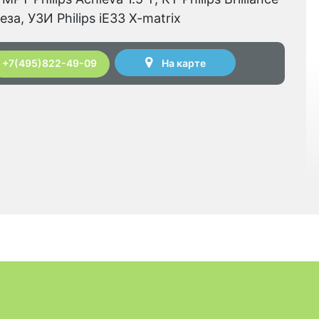
еза, УЗИ Philips iE33 X-matrix
На карте
+7(495)822-49-09