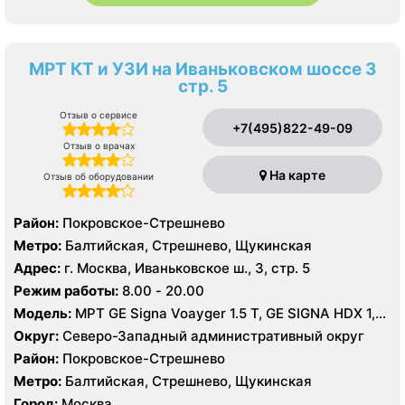
МРТ КТ и УЗИ на Иваньковском шоссе 3
стр. 5
Отзыв о сервисе
+7(495)822-49-09
Отзыв о врачах
На карте
Отзыв об оборудовании
Район:
Покровское-Стрешнево
Метро:
Балтийская, Стрешнево, Щукинская
Адрес:
г. Москва, Иваньковское ш., 3, стр. 5
Режим работы:
8.00 - 20.00
Модель:
МРТ GE Signa Voayger 1.5 Т, GE SIGNA HDX 1,5
T, КТ GE LightSpeed 64 среза, Brilliance CT 40 срезов,
Округ:
Северо-Западный административный округ
УЗИ GE Logiq E9
Район:
Покровское-Стрешнево
Метро:
Балтийская, Стрешнево, Щукинская
Город:
Москва