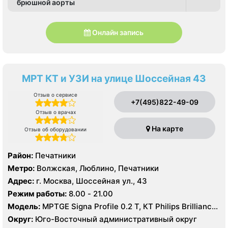
брюшной аорты
Онлайн запись
МРТ КТ и УЗИ на улице Шоссейная 43
Отзыв о сервисе
+7(495)822-49-09
Отзыв о врачах
На карте
Отзыв об оборудовании
Район:
Печатники
Метро:
Волжская, Люблино, Печатники
Адрес:
г. Москва, Шоссейная ул., 43
Режим работы:
8.00 - 21.00
Модель:
МРТGE Signa Profile 0.2 Т, КТ Philips Brilliance
CT 64 среза, УЗИ GE LOGIQ 5 Expert
Округ:
Юго-Восточный административный округ