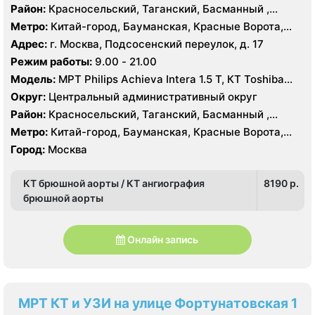
Район:
Красносельский, Таганский, Басманный ,
Тверской
Метро:
Китай-город, Бауманская, Красные Ворота,
Кузнецкий мост, Курская, Лубянка, Площадь Ильича,
Адрес:
г. Москва, Подсосенский переулок, д. 17
Сретенский бульвар, Таганская, Чкаловская
Режим работы:
9.00 - 21.00
Модель:
МРТ Philips Achieva Intera 1.5 T, КТ Toshiba
Aquilion CXL 128 срезов, УЗИ
Округ:
Центральный административный округ
Район:
Красносельский, Таганский, Басманный ,
Тверской
Метро:
Китай-город, Бауманская, Красные Ворота,
Кузнецкий мост, Курская, Лубянка, Площадь Ильича,
Город:
Москва
Сретенский бульвар, Таганская, Чкаловская
КТ брюшной аорты / КТ ангиография
8190 p.
брюшной аорты
Онлайн запись
МРТ КТ и УЗИ на улице Фортунатовская 1