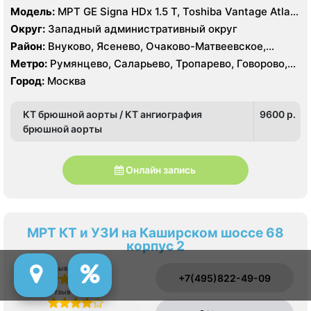
Модель:
МРТ GE Signa HDx 1.5 T, Toshiba Vantage Atlas
1.5 Т, КТ Toshiba Aquilion CXL 128, Philips Brilliance CT
Округ:
Западный административный округ
64 среза, УЗИ
Район:
Внуково, Ясенево, Очаково-Матвеевское,
Солнцево, Тропарёво-Никулино
Метро:
Румянцево, Саларьево, Тропарево, Говорово,
Новопеределкино, Озёрная, Прокшино, Рассказовка,
Город:
Москва
Солнцево, Филатов Луг, Боровское шоссе
КТ брюшной аорты / КТ ангиография
9600 p.
брюшной аорты
Онлайн запись
МРТ КТ и УЗИ на Каширском шоссе 68
корпус 2
Отзыв о сервисе
+7(495)822-49-09
Отзыв о врачах