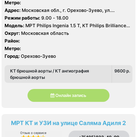
Метро:
Адрес:
Московская обл., г. Орехово-Зуево, ул.
Дзержинского, 41
Режим работы:
9.00 - 18.00
Модель:
МРТ Philips Ingenia 1.5 T, КТ Philips Brilliance
64 среза
Округ:
Московская область
Район:
Метро:
Город:
Орехово-Зуево
КТ брюшной аорты / КТ ангиография
9600 p.
брюшной аорты
Онлайн запись
МРТ КТ и УЗИ на улице Саляма Адиля 2
Отзыв о сервисе