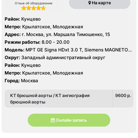
На карте
Отзыв об оборудовании
Район:
Кунцево
Метро:
Крылатское, Молодежная
Адрес:
г. Москва, ул. Маршала Тимошенко, 15
Режим работы:
8.00 - 20.00
Модель:
МРТ GE Signa HDxt 3.0 T, Siemens MAGNETOM
Aera 1.5 T, GE Signa Ovation 0.35 T, КТ GE LightSpeed
Округ:
Западный административный округ
VCT XT 64 среза, Siemens Somatom Sensation 64
Район:
Кунцево
среза, УЗИ GE Voluson E8, Philips iU22
Метро:
Крылатское, Молодежная
Город:
Москва
КТ брюшной аорты / КТ ангиография
9600 p.
брюшной аорты
Онлайн запись