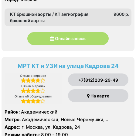
КТ брюшной аорты / КТ ангиография
9600 p.
брюшной аорты
Онлайн запись
МРТ КТ и УЗИ на улице Кедрова 24
Отзыв о сервисе
+7(812)209-29-49
Отзыв о врачах
На карте
Отзыв об оборудовании
Район:
Академический
Метро:
Академическая, Новые Черемушки,
Профсоюзная
Адрес:
г. Москва, ул. Кедрова, 24
Режим работы:
8.00 - 19.00