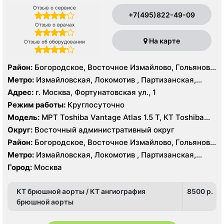
Отзыв о сервисе
+7(495)822-49-09
Отзыв о врачах
На карте
Отзыв об оборудовании
Район:
Богородское, Восточное Измайлово, Гольяново,
Измайлово, Соколиная Гора
Метро:
Измайловская, Локомотив , Партизанская,
Преображенская площадь, Черкизовская
Адрес:
г. Москва, Фортунатовская ул., 1
Режим работы:
Круглосуточно
Модель:
МРТ Toshiba Vantage Atlas 1.5 Т, КТ Toshiba
Aquilion Prime 160 срезов, Toshiba Aquilion CXL 128
Округ:
Восточный административный округ
срезов, Body Tom 32 среза УЗИ GE Voluson E8, GE Vivid
Район:
Богородское, Восточное Измайлово, Гольяново,
9
Измайлово, Соколиная Гора
Метро:
Измайловская, Локомотив , Партизанская,
Преображенская площадь, Черкизовская
Город:
Москва
КТ брюшной аорты / КТ ангиография
8500 p.
брюшной аорты