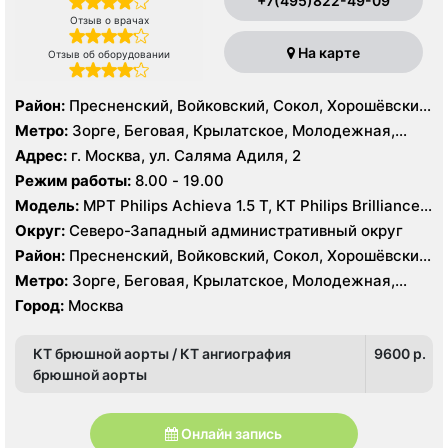
+7(495)822-49-09
Отзыв о врачах
На карте
Отзыв об оборудовании
Район:
Пресненский, Войковский, Сокол, Хорошёвский,
Крылатское, Кунцево, Филёвский Парк, Северное
Метро:
Зорге, Беговая, Крылатское, Молодежная,
Тушино, Строгино, Хорошёво-Мнёвники, Щукино,
Октябрьское поле, Панфиловская, Полежаевская,
Адрес:
г. Москва, ул. Саляма Адиля, 2
Южное Тушино
Хорошево, Хорошевская, ЦСКА, Щукинская, Мнёвники,
Режим работы:
8.00 - 19.00
Народное Ополчение
Модель:
МРТ Philips Achieva 1.5 T, КТ Philips Brilliance
64 среза, УЗИ GE Voluson E8, ESAOTE MYLAB TWICE
Округ:
Северо-Западный административный округ
Район:
Пресненский, Войковский, Сокол, Хорошёвский,
Крылатское, Кунцево, Филёвский Парк, Северное
Метро:
Зорге, Беговая, Крылатское, Молодежная,
Тушино, Строгино, Хорошёво-Мнёвники, Щукино,
Октябрьское поле, Панфиловская, Полежаевская,
Город:
Москва
Южное Тушино
Хорошево, Хорошевская, ЦСКА, Щукинская, Мнёвники,
Народное Ополчение
КТ брюшной аорты / КТ ангиография
9600 p.
брюшной аорты
Онлайн запись