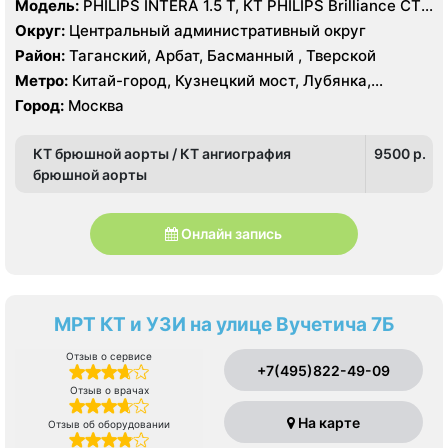
Модель:
PHILIPS INTERA 1.5 T, КТ PHILIPS Brilliance CT
16 срезов
Округ:
Центральный административный округ
Район:
Таганский, Арбат, Басманный , Тверской
Метро:
Китай-город, Кузнецкий мост, Лубянка,
Охотный ряд, Площадь Революции, Сретенский
Город:
Москва
бульвар, Театральная
КТ брюшной аорты / КТ ангиография
9500 p.
брюшной аорты
Онлайн запись
МРТ КТ и УЗИ на улице Вучетича 7Б
Отзыв о сервисе
+7(495)822-49-09
Отзыв о врачах
На карте
Отзыв об оборудовании