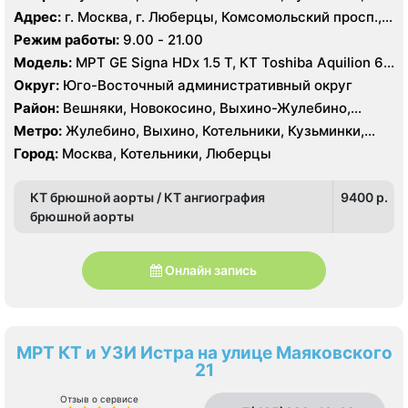
Лермонтовский проспект, Новокосино, Рязанский
Адрес:
г. Москва, г. Люберцы, Комсомольский просп.,
проспект, Косино, Лухмановская, Окская, Улица
11Б
Режим работы:
9.00 - 21.00
Дмитриевского, Юго-Восточная, Некрасовка
Модель:
МРТ GE Signa HDx 1.5 T, КТ Toshiba Aquilion 64
среза, УЗИ GE Logiq 7
Округ:
Юго-Восточный административный округ
Район:
Вешняки, Новокосино, Выхино-Жулебино,
Кузьминки
Метро:
Жулебино, Выхино, Котельники, Кузьминки,
Лермонтовский проспект, Новокосино, Рязанский
Город:
Москва, Котельники, Люберцы
проспект, Косино, Лухмановская, Окская, Улица
Дмитриевского, Юго-Восточная, Некрасовка
КТ брюшной аорты / КТ ангиография
9400 p.
брюшной аорты
Онлайн запись
МРТ КТ и УЗИ Истра на улице Маяковского
21
Отзыв о сервисе