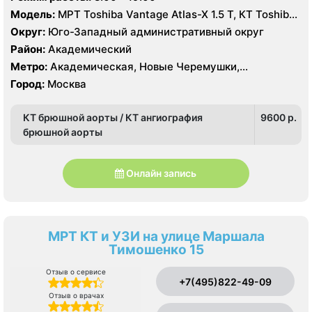
Модель:
МРТ Toshiba Vantage Atlas-X 1.5 Т, КТ Toshiba
Aquilion 32 среза, УЗИ
Округ:
Юго-Западный административный округ
Район:
Академический
Метро:
Академическая, Новые Черемушки,
Профсоюзная
Город:
Москва
КТ брюшной аорты / КТ ангиография
9600 p.
брюшной аорты
Онлайн запись
МРТ КТ и УЗИ на улице Маршала
Тимошенко 15
Отзыв о сервисе
+7(495)822-49-09
Отзыв о врачах