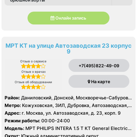
Онлайн запись
МРТ КТ на улице Автозаводская 23 корпус
9
Отзыв о сервисе
+7(495)822-49-09
Отзыв о врачах
На карте
Отзыв об оборудовании
Район:
Даниловский, Донской, Москворечье-Сабурово,
Нагатино-Садовники, Нагатинский Затон, Нагорный
Метро:
Кожуховская, ЗИЛ, Дубровка, Автозаводская,
Нагатинская, Технопарк, Тульская, Угрешская
Адрес:
г. Москва, ул. Автозаводская, д. 23, корп. 9
Режим работы:
00:00-24:00
Модель:
МРТ PHILIPS INTERA 1.5 T КТ General Electric
LIGHT SPEED 64 среза
Округ:
Южный административный округ