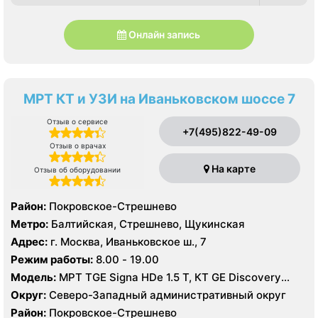
Онлайн запись
МРТ КТ и УЗИ на Иваньковском шоссе 7
Отзыв о сервисе
+7(495)822-49-09
Отзыв о врачах
На карте
Отзыв об оборудовании
Район:
Покровское-Стрешнево
Метро:
Балтийская, Стрешнево, Щукинская
Адрес:
г. Москва, Иваньковское ш., 7
Режим работы:
8.00 - 19.00
Модель:
МРТ TGE Signa HDe 1.5 T, КТ GE Discovery
CT750 256 срезов, GE Healthcare LightSpeed VCT 64
Округ:
Северо-Западный административный округ
среза УЗИ GE Logiq 9, GE Voluson 8, Philips IE33,
Район:
Покровское-Стрешнево
Toshiba Aplio 500