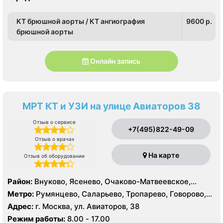
КТ брюшной аорты / КТ ангиография
9600 p.
брюшной аорты
Онлайн запись
МРТ КТ и УЗИ на улице Авиаторов 38
Отзыв о сервисе
+7(495)822-49-09
Отзыв о врачах
На карте
Отзыв об оборудовании
Район:
Внуково, Ясенево, Очаково-Матвеевское,
Солнцево, Тропарёво-Никулино
Метро:
Румянцево, Саларьево, Тропарево, Говорово,
Новопеределкино, Озёрная, Прокшино, Рассказовка,
Адрес:
г. Москва, ул. Авиаторов, 38
Солнцево, Филатов Луг, Боровское шоссе
Режим работы:
8.00 - 17.00