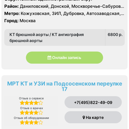
Район:
Даниловский, Донской, Москворечье-Сабурово,
Нагатино-Садовники, Нагатинский Затон, Нагорный
Метро:
Кожуховская, ЗИЛ, Дубровка, Автозаводская,
Нагатинская, Технопарк, Тульская, Угрешская
Город:
Москва
КТ брюшной аорты / КТ ангиография
6800 p.
брюшной аорты
Онлайн запись
МРТ КТ и УЗИ на Подсосенском переулке
17
Отзыв о сервисе
+7(495)822-49-09
Отзыв о врачах
На карте
Отзыв об оборудовании