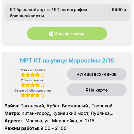
КТ брюшной аорты / КТ ангиография
9500 p.
брюшной аорты
Онлайн запись
МРТ КТ на улице Маросейка 2/15
Отзыв о сервисе
+7(495)822-49-09
Отзыв о врачах
На карте
Отзыв об оборудовании
Район:
Таганский, Арбат, Басманный , Тверской
Метро:
Китай-город, Кузнецкий мост, Лубянка,
Охотный ряд, Площадь Революции, Сретенский
Адрес:
г. Москва, ул. Маросейка, д. 2/15
бульвар, Театральная
Режим работы:
9.00 - 21.00