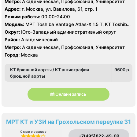
Метро:
Академическая, Профсоюзная, Университет
Адрес:
г. Москва, ул. Вавилова, 61, стр. 1
Режим работы:
00:00-24:00
Модель:
МРТ Toshiba Vantage Atlas-X 1.5 Т, КТ Toshiba
Aquilion 64 среза, УЗИ Toshiba Aplio 500, GE Vivid 7
Округ:
Юго-Западный административный округ
Район:
Академический
Метро:
Академическая, Профсоюзная, Университет
Город:
Москва
КТ брюшной аорты / КТ ангиография
9600 p.
брюшной аорты
Онлайн запись
МРТ КТ и УЗИ на Грохольском переулке 31
Отзыв о сервисе
+7(495)822-49-09