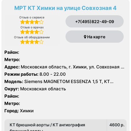
МРТ КТ Химки на улице Совхозная 4
Отзыв о сервисе
+7(495)822-49-09
Отзыв о врачах
На карте
Отзыв об оборудовании
Район:
Метро:
Адрес:
Московская область, г. Химки, ул. Совхозная 4,
стр 1
Режим работы:
8.00 - 22.00
Модель:
Siemens MAGNETOM ESSENZA 1,5 Т, КТ
Siemens Healthineers 64 среза, УЗИ
Округ:
Московская область
Район:
Метро:
Город:
Химки
КТ брюшной аорты / КТ ангиография
4600 p.
брюшной аорты