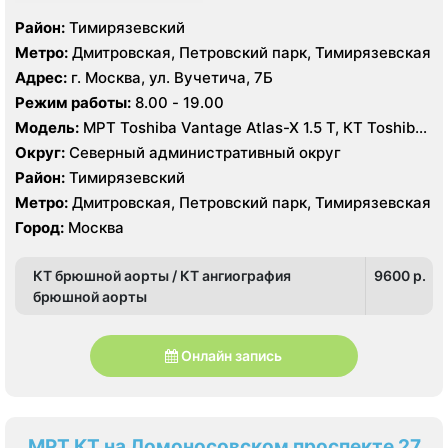
Район:
Тимирязевский
Метро:
Дмитровская, Петровский парк, Тимирязевская
Адрес:
г. Москва, ул. Вучетича, 7Б
Режим работы:
8.00 - 19.00
Модель:
МРТ Toshiba Vantage Atlas-X 1.5 Т, КТ Toshiba
Aquilion 64 среза, УЗИ
Округ:
Северный административный округ
Район:
Тимирязевский
Метро:
Дмитровская, Петровский парк, Тимирязевская
Город:
Москва
КТ брюшной аорты / КТ ангиография
9600 p.
брюшной аорты
Онлайн запись
МРТ КТ на Ломоносовском проспекте 27