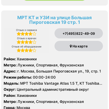
МРТ КТ и УЗИ на улице Большая
Пироговская 19 стр. 1
Отзыв о сервисе
+7(495)822-49-09
Отзыв о врачах
На карте
Отзыв об оборудовании
Район:
Хамовники
Метро:
Лужники, Спортивная, Фрунзенская
Адрес:
г. Москва, Большая Пироговская ул., 19, стр. 1
Режим работы:
00:00-24:00
Модель:
МРТ Toshiba Vantage Atlas 1.5 Т, КТ Toshiba
Aquilion CXL 128 срезов, УЗИ Hitachi-Aloka Prosound
Округ:
Центральный административный округ
Alpha7, GE LOGIQ S7
Район:
Хамовники
Метро:
Лужники, Спортивная, Фрунзенская
Город:
Москва