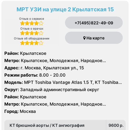
МРТ УЗИ на улице 2 Крылатская 15
Отзыв о сервисе
+7(495)822-49-09
Отзыв о врачах
На карте
Отзыв об оборудовании
Район:
Крылатское
Метро:
Крылатское, Молодежная, Народное
Ополчение
Адрес:
г. Москва, Крылатская ул., 15
Режим работы:
8.00 - 20.00
Модель:
МРТ Toshiba Vantage Atlas 1.5 Т, КТ Toshiba
Aquilion 64 среза, УЗИ Toshiba Aplio 500
Округ:
Западный административный округ
Район:
Крылатское
Метро:
Крылатское, Молодежная, Народное
Ополчение
Город:
Москва
КТ брюшной аорты / КТ ангиография
9600 p.