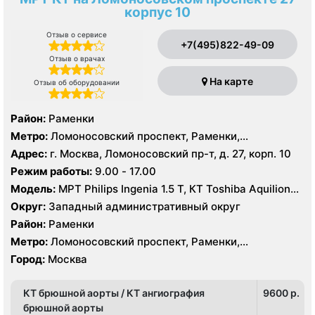
корпус 10
Отзыв о сервисе
+7(495)822-49-09
Отзыв о врачах
На карте
Отзыв об оборудовании
Район:
Раменки
Метро:
Ломоносовский проспект, Раменки,
Университет
Адрес:
г. Москва, Ломоносовский пр-т, д. 27, корп. 10
Режим работы:
9.00 - 17.00
Модель:
МРТ Philips Ingenia 1.5 Т, КТ Toshiba Aquilion
64 среза
Округ:
Западный административный округ
Район:
Раменки
Метро:
Ломоносовский проспект, Раменки,
Университет
Город:
Москва
КТ брюшной аорты / КТ ангиография
9600 p.
брюшной аорты