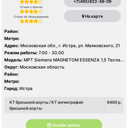
+7(495)822-49-09
Отзыв о врачах
На карте
Отзыв об оборудовании
Район:
Метро:
Адрес:
Московская обл., г. Истра, ул. Маяковского, 21
Режим работы:
7.00 - 20.00
Модель:
МРТ Siemens MAGNETOM ESSENZA 1,5 Тесла,
КТ Siemens SOMATOM Scope 16 срезов, УЗИ
Округ:
Московская область
Район:
Метро:
Город:
Истра
КТ брюшной аорты / КТ ангиография
9400 p.
брюшной аорты
Онлайн запись