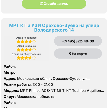
Онлайн запись
МРТ КТ и УЗИ Орехово-Зуево на улице
Володарского 14
Отзыв о сервисе
+7(495)822-49-09
Отзыв о врачах
На карте
Отзыв об оборудовании
Район:
Метро:
Адрес:
Московская обл., г. Орехово-Зуево, ул.
Володарского, 14
Режим работы:
7.00 - 21.00
Модель:
МРТ Philips ACS-NT 1.5 Т, КТ Toshiba Aquilion
64 среза, УЗИ
Округ:
Московская область
Район: