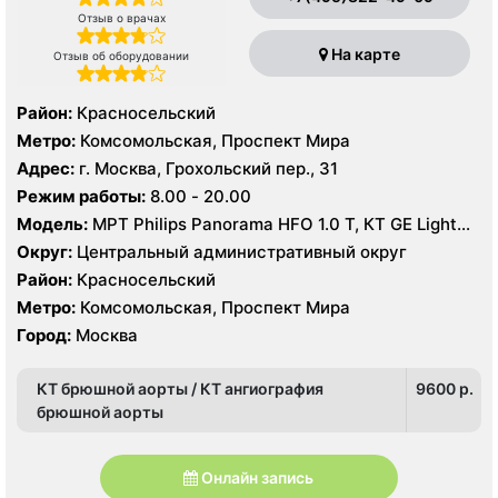
Отзыв о врачах
На карте
Отзыв об оборудовании
Район:
Красносельский
Метро:
Комсомольская, Проспект Мира
Адрес:
г. Москва, Грохольский пер., 31
Режим работы:
8.00 - 20.00
Модель:
МРТ Philips Panorama HFO 1.0 Т, КТ GE Light
Speed 64 среза, УЗИ Philips iU22, GE Logiq 7, Siemens
Округ:
Центральный административный округ
Acuson S2000, GE Vivid E9
Район:
Красносельский
Метро:
Комсомольская, Проспект Мира
Город:
Москва
КТ брюшной аорты / КТ ангиография
9600 p.
брюшной аорты
Онлайн запись