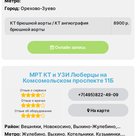
Метро:
Город:
Орехово-Зуево
КТ брюшной аорты / КТ ангиография
8900 p.
брюшной аорты
Онлайн запись
МРТ КТ и УЗИ Люберцы на
Комсомольском проспекте 11Б
Отзыв о сервисе
+7(495)822-49-09
Отзыв о врачах
На карте
Отзыв об оборудовании
Район:
Вешняки, Новокосино, Выхино-Жулебино,
Кузьминки
Метро:
Жулебино, Выхино, Котельники, Кузьминки,