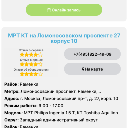
Онлайн запись
МРТ КТ на Ломоносовском проспекте 27
корпус 10
Отзыв о сервисе
+7(495)822-49-09
Отзыв о врачах
На карте
Отзыв об оборудовании
Район:
Раменки
Метро:
Ломоносовский проспект, Раменки,
Университет
Адрес:
г. Москва, Ломоносовский пр-т, д. 27, корп. 10
Режим работы:
9.00 - 17.00
Модель:
МРТ Philips Ingenia 1.5 Т, КТ Toshiba Aquilion
64 среза
Округ:
Западный административный округ
Район:
Раменки