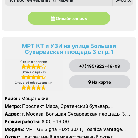
Онлайн запись
МРТ КТ и УЗИ на улице Большая
Сухаревская площадь 3 стр. 1
Отзыв о сервисе
+7(495)822-49-09
Отзыв о врачах
На карте
Отзыв об оборудовании
Район:
Мещанский
Метро:
Проспект Мира, Сретенский бульвар,
Сухаревская
Адрес:
г. Москва, Большая Сухаревская площадь, 3,
стр. 1
Режим работы:
8.00 - 19.00
Модель:
МРТ GE Signa HDxt 3.0 T, Toshiba Vantage
Titan 1.5 Т, General Electric Signa Profile 0.2 T, КТ
Округ:
Центральный административный округ