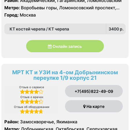
Район:
Академический, Гагаринский, Ломоносовский
Метро:
Воробьевы горы, Ломоносовский проспект,
Университет
Город:
Москва
КТ костей черепа / КТ черепа
3400 p.
Онлайн запись
МРТ КТ и УЗИ на 4-ом Добрынинском
переулке 1/9 корпус 21
Отзыв о сервисе
+7(495)822-49-09
Отзыв о врачах
На карте
Отзыв об оборудовании
Район:
Замоскворечье, Якиманка
Метро:
Добрынинская, Октябрьская, Серпуховская