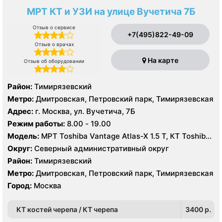
МРТ КТ и УЗИ на улице Вучетича 7Б
Отзыв о сервисе
+7(495)822-49-09
Отзыв о врачах
На карте
Отзыв об оборудовании
Район:
Тимирязевский
Метро:
Дмитровская, Петровский парк, Тимирязевская
Адрес:
г. Москва, ул. Вучетича, 7Б
Режим работы:
8.00 - 19.00
Модель:
МРТ Toshiba Vantage Atlas-X 1.5 Т, КТ Toshiba
Aquilion 64 среза, УЗИ
Округ:
Северный административный округ
Район:
Тимирязевский
Метро:
Дмитровская, Петровский парк, Тимирязевская
Город:
Москва
КТ костей черепа / КТ черепа
3400 p.