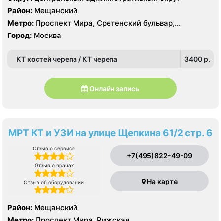
Toshiba Aquilion Prime 160 срезов, УЗИ
Район:
Мещанский
Метро:
Проспект Мира, Сретенский бульвар,
Сухаревская
Город:
Москва
КТ костей черепа / КТ черепа
3400 p.
Онлайн запись
МРТ КТ и УЗИ на улице Щепкина 61/2 стр. 6
Отзыв о сервисе
+7(495)822-49-09
Отзыв о врачах
На карте
Отзыв об оборудовании
Район:
Мещанский
Метро:
Проспект Мира, Рижская