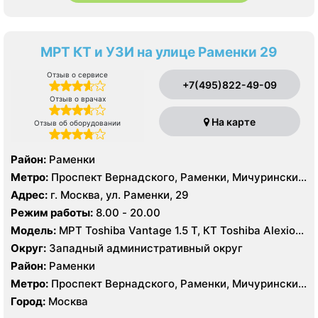
МРТ КТ и УЗИ на улице Раменки 29
Отзыв о сервисе
+7(495)822-49-09
Отзыв о врачах
На карте
Отзыв об оборудовании
Район:
Раменки
Метро:
Проспект Вернадского, Раменки, Мичуринский
проспект
Адрес:
г. Москва, ул. Раменки, 29
Режим работы:
8.00 - 20.00
Модель:
МРТ Toshiba Vantage 1.5 Т, КТ Toshiba Alexion
16 срезов, УЗИ
Округ:
Западный административный округ
Район:
Раменки
Метро:
Проспект Вернадского, Раменки, Мичуринский
проспект
Город:
Москва