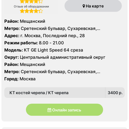
На карте
Отзыв об оборудовании
Район:
Мещанский
Метро:
Сретенский бульвар, Сухаревская,
Тургеневская
Адрес:
г. Москва, Последний пер., 28
Режим работы:
8.00 - 21.00
Модель:
КТ GE Light Speed 64 среза
Округ:
Центральный административный округ
Район:
Мещанский
Метро:
Сретенский бульвар, Сухаревская,
Тургеневская
Город:
Москва
КТ костей черепа / КТ черепа
3400 p.
Онлайн запись