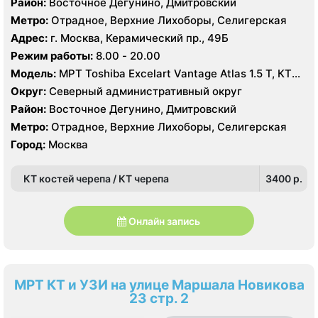
Район:
Восточное Дегунино, Дмитровский
Метро:
Отрадное, Верхние Лихоборы, Селигерская
Адрес:
г. Москва, Керамический пр., 49Б
Режим работы:
8.00 - 20.00
Модель:
МРТ Toshiba Excelart Vantage Atlas 1.5 Т, КТ
Siemens Somatom 40 срезов, УЗИ
Округ:
Северный административный округ
Район:
Восточное Дегунино, Дмитровский
Метро:
Отрадное, Верхние Лихоборы, Селигерская
Город:
Москва
КТ костей черепа / КТ черепа
3400 p.
Онлайн запись
МРТ КТ и УЗИ на улице Маршала Новикова
23 стр. 2