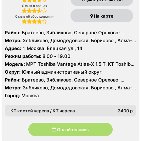
Отзыв о врачах
На карте
Отзыв об оборудовании
Район:
Братеево, Зябликово, Северное Орехово-
Борисово, Южное Орехово-Борисово
Метро:
Зябликово, Домодедовская, Борисово , Алма-
Атинская, Красногвардейская, Шипиловская
Адрес:
г. Москва, Елецкая ул., 14
Режим работы:
8.00 - 19.00
Модель:
МРТ Toshiba Vantage Atlas-X 1.5 Т, КТ Toshiba
AQUILION RXL 16 срезов, УЗИ
Округ:
Южный административный округ
Район:
Братеево, Зябликово, Северное Орехово-
Борисово, Южное Орехово-Борисово
Метро:
Зябликово, Домодедовская, Борисово , Алма-
Атинская, Красногвардейская, Шипиловская
Город:
Москва
КТ костей черепа / КТ черепа
3400 p.
Онлайн запись