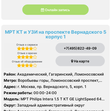
Онлайн запись
МРТ КТ и УЗИ на проспекте Вернадского 5
корпус 1
Отзыв о сервисе
+7(495)822-49-09
Отзыв о врачах
На карте
Отзыв об оборудовании
Район:
Академический, Гагаринский, Ломоносовский
Метро:
Воробьевы горы, Ломоносовский проспект,
Университет
Адрес:
г. Москва, пр. Вернадского, 5, корп. 1
Режим работы:
00:00-24:00
Модель:
МРТ Philips Intera 1.5 T КТ GE LightSpeed 64
среза, УЗИ Philips HD15
Округ:
Западный административный округ