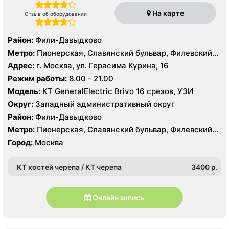
На карте
Отзыв об оборудовании
Район:
Фили-Давыдково
Метро:
Пионерская, Славянский бульвар, Филевский
парк
Адрес:
г. Москва, ул. Герасима Курина, 16
Режим работы:
8.00 - 21.00
Модель:
КТ GeneralElectric Brivo 16 срезов, УЗИ
Округ:
Западный административный округ
Район:
Фили-Давыдково
Метро:
Пионерская, Славянский бульвар, Филевский
парк
Город:
Москва
КТ костей черепа / КТ черепа
3400 p.
Онлайн запись