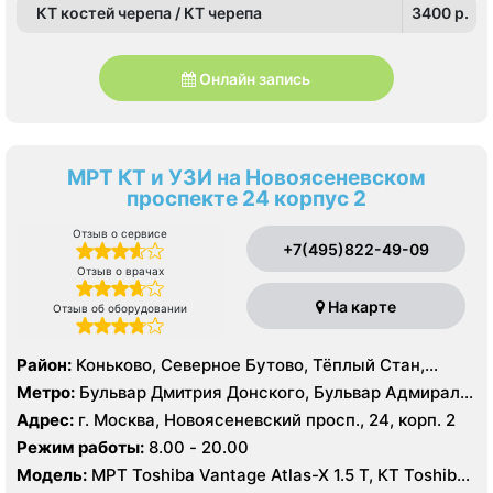
КТ костей черепа / КТ черепа
3400 p.
Онлайн запись
МРТ КТ и УЗИ на Новоясеневском
проспекте 24 корпус 2
Отзыв о сервисе
+7(495)822-49-09
Отзыв о врачах
На карте
Отзыв об оборудовании
Район:
Коньково, Северное Бутово, Тёплый Стан,
Южное Бутово, Ясенево
Метро:
Бульвар Дмитрия Донского, Бульвар Адмирала
Ушакова, Битцевский парк , Беляево, Аннино ,
Адрес:
г. Москва, Новоясеневский просп., 24, корп. 2
Лесопарковая, Новоясеневская, Теплый Стан, Улица
Режим работы:
8.00 - 20.00
Академика Янгеля, Улица Горчакова, Улица
Модель:
МРТ Toshiba Vantage Atlas-X 1.5 Т, КТ Toshiba
Скобелевская, Улица Старокачаловская, Ясенево,