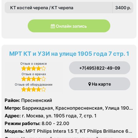
КТ костей черепа / КТ черепа
3400 p.
Онлайн запись
МРТ КТ и УЗИ на улице 1905 года 7 стр. 1
Отзыв о сервисе
+7(495)822-49-09
Отзыв о врачах
На карте
Отзыв об оборудовании
Район:
Пресненский
Метро:
Баррикадная, Краснопресненская, Улица 1905
года
Адрес:
г. Москва, ул. 1905 года, 7, стр. 1
Режим работы:
8.00 - 22.00
Модель:
МРТ Philips Intera 1.5 T, КТ Philips Brilliance 64
среза, УЗИ