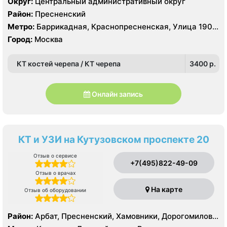
Округ:
Центральный административный округ
Район:
Пресненский
Метро:
Баррикадная, Краснопресненская, Улица 1905
года
Город:
Москва
КТ костей черепа / КТ черепа
3400 p.
Онлайн запись
КТ и УЗИ на Кутузовском проспекте 20
Отзыв о сервисе
+7(495)822-49-09
Отзыв о врачах
На карте
Отзыв об оборудовании
Район:
Арбат, Пресненский, Хамовники, Дорогомилово,
Фили-Давыдково