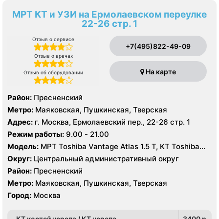
МРТ КТ и УЗИ на Ермолаевском переулке
22-26 стр. 1
Отзыв о сервисе
+7(495)822-49-09
Отзыв о врачах
На карте
Отзыв об оборудовании
Район:
Пресненский
Метро:
Маяковская, Пушкинская, Тверская
Адрес:
г. Москва, Ермолаевский пер., 22-26 стр. 1
Режим работы:
9.00 - 21.00
Модель:
МРТ Toshiba Vantage Atlas 1.5 Т, КТ Toshiba
Aquilion 32 среза, УЗИ Philips iE33 X-matrix
Округ:
Центральный административный округ
Район:
Пресненский
Метро:
Маяковская, Пушкинская, Тверская
Город:
Москва
КТ костей черепа / КТ черепа
3400 p.