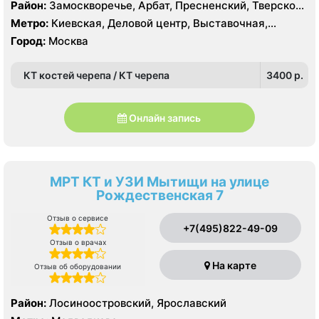
Район:
Замоскворечье, Арбат, Пресненский, Тверской,
Хамовники
Метро:
Киевская, Деловой центр, Выставочная,
Боровицкая, Библиотека им. Ленина, Баррикадная,
Город:
Москва
Арбатская, Краснопресненская, Кропоткинская, Парк
Культуры, Смоленская, Улица 1905 года,
КТ костей черепа / КТ черепа
3400 p.
Александровский сад
Онлайн запись
МРТ КТ и УЗИ Мытищи на улице
Рождественская 7
Отзыв о сервисе
+7(495)822-49-09
Отзыв о врачах
На карте
Отзыв об оборудовании
Район:
Лосиноостровский, Ярославский