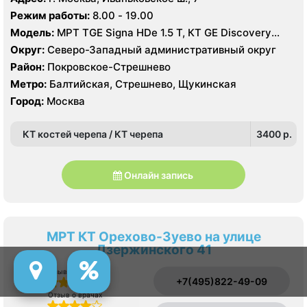
Режим работы:
8.00 - 19.00
Модель:
МРТ TGE Signa HDe 1.5 T, КТ GE Discovery
CT750 256 срезов, GE Healthcare LightSpeed VCT 64
Округ:
Северо-Западный административный округ
среза УЗИ GE Logiq 9, GE Voluson 8, Philips IE33,
Район:
Покровское-Стрешнево
Toshiba Aplio 500
Метро:
Балтийская, Стрешнево, Щукинская
Город:
Москва
КТ костей черепа / КТ черепа
3400 p.
Онлайн запись
МРТ КТ Орехово-Зуево на улице
Дзержинского 41
Отзыв о сервисе
+7(495)822-49-09
Отзыв о врачах