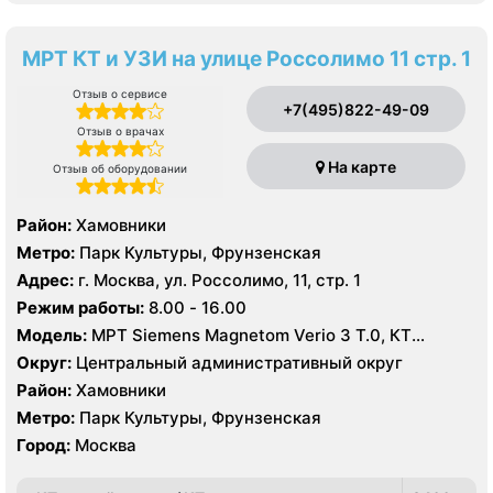
МРТ КТ и УЗИ на улице Россолимо 11 стр. 1
Отзыв о сервисе
+7(495)822-49-09
Отзыв о врачах
На карте
Отзыв об оборудовании
Район:
Хамовники
Метро:
Парк Культуры, Фрунзенская
Адрес:
г. Москва, ул. Россолимо, 11, стр. 1
Режим работы:
8.00 - 16.00
Модель:
МРТ Siemens Magnetom Verio 3 Т.0, КТ
Toshiba Aquilion 160 срезов, УЗИ
Округ:
Центральный административный округ
Район:
Хамовники
Метро:
Парк Культуры, Фрунзенская
Город:
Москва