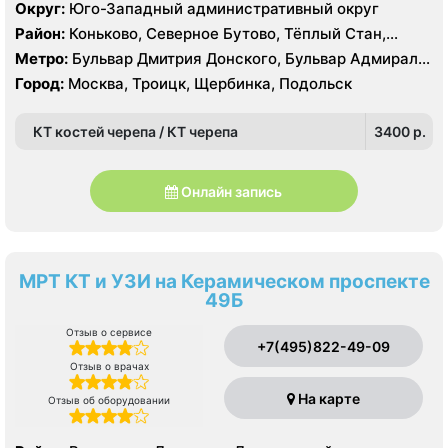
AQUILION RXL 16 срезов, УЗИ
Коммунарка, Ольховая, Прокшино, Филатов Луг
Округ:
Юго-Западный административный округ
Район:
Коньково, Северное Бутово, Тёплый Стан,
Южное Бутово, Ясенево
Метро:
Бульвар Дмитрия Донского, Бульвар Адмирала
Ушакова, Битцевский парк , Беляево, Аннино ,
Город:
Москва, Троицк, Щербинка, Подольск
Лесопарковая, Новоясеневская, Теплый Стан, Улица
Академика Янгеля, Улица Горчакова, Улица
КТ костей черепа / КТ черепа
3400 p.
Скобелевская, Улица Старокачаловская, Ясенево,
Коммунарка, Ольховая, Прокшино, Филатов Луг
Онлайн запись
МРТ КТ и УЗИ на Керамическом проспекте
49Б
Отзыв о сервисе
+7(495)822-49-09
Отзыв о врачах
На карте
Отзыв об оборудовании