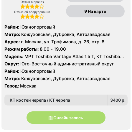
Отзыв о врачах
На карте
Отзыв об оборудовании
Район:
Южнопортовый
Метро:
Кожуховская, Дубровка, Автозаводская
Адрес:
г. Москва, ул. Трофимова, д. 26, стр. 8
Режим работы:
8.00 - 19.00
Модель:
МРТ Toshiba Vantage Atlas 1.5 Т, КТ Toshiba
AQUILION RXL 16 срезов, УЗИ GE Voluson E8, GE Vivid 9
Округ:
Юго-Восточный административный округ
Район:
Южнопортовый
Метро:
Кожуховская, Дубровка, Автозаводская
Город:
Москва
КТ костей черепа / КТ черепа
3400 p.
Онлайн запись