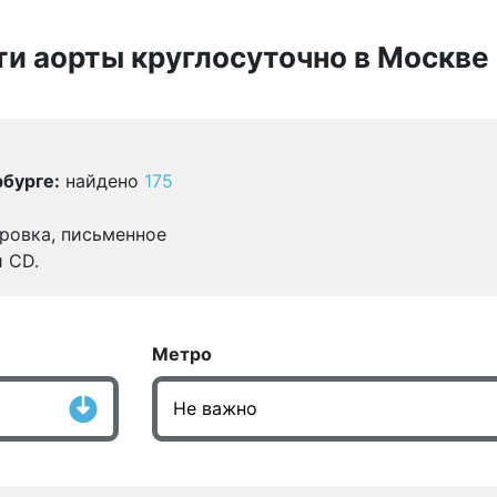
ти аорты круглосуточно в Москве
бурге:
найдено
175
ровка, письменное
и CD.
Метро