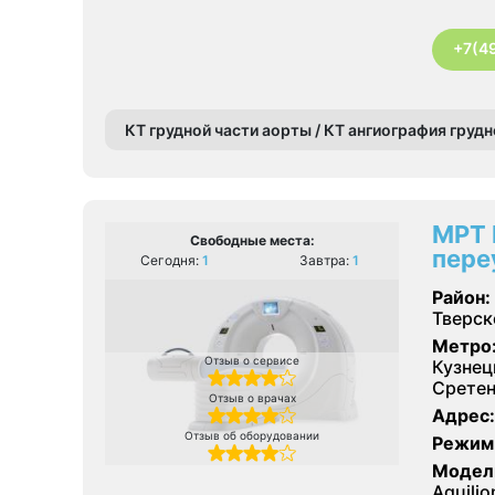
+7(4
КТ грудной части аорты / КТ ангиография груд
МРТ 
Свободные места:
пере
Сегодня:
1
Завтра:
1
Район:
Тверск
Метро
Отзыв о сервисе
Кузнец
Сретен
Отзыв о врачах
Адрес:
Отзыв об оборудовании
Режим
Модел
Aquili