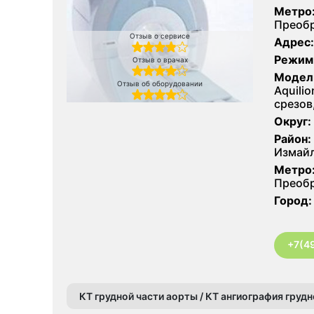
Метро
Преобр
Отзыв о сервисе
Адрес:
Режим
Отзыв о врачах
Модел
Отзыв об оборудовании
Aquilio
срезов
Округ:
Район:
Измайл
Метро
Преобр
Город:
+7(4
КТ грудной части аорты / КТ ангиография груд