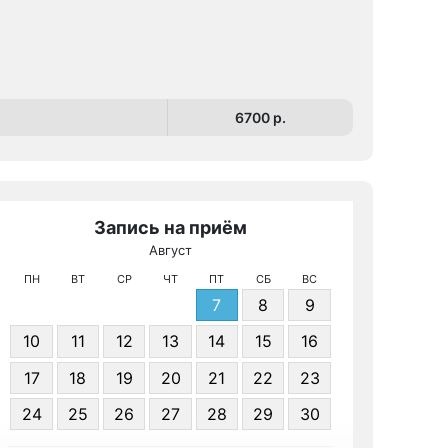
6700 p.
Запись на приём
Август
МРТ КТ 
ПН
ВТ
СР
ЧТ
ПТ
СБ
ВС
7
8
9
10
11
12
13
14
15
16
17
18
19
20
21
22
23
24
25
26
27
28
29
30