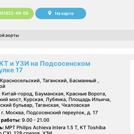
95)822-49-09
На карте
ной аорты
КТ и УЗИ на Подсосенском
улке 17
Красносельский, Таганский, Басманный ,
ой
:
Китай-город, Бауманская, Красные Ворота,
кий мост, Курская, Лубянка, Площадь Ильича,
ский бульвар, Таганская, Чкаловская
г. Москва, Подсосенский переулок, д. 17
 работы:
9.00 - 21.00
ь:
МРТ Philips Achieva Intera 1.5 T, КТ Toshiba
on CXL 128 срезов, УЗИ