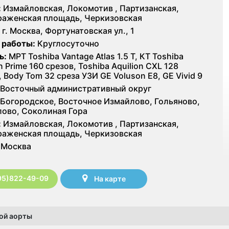
:
Измайловская, Локомотив , Партизанская,
аженская площадь, Черкизовская
г. Москва, Фортунатовская ул., 1
 работы:
Круглосуточно
ь:
МРТ Toshiba Vantage Atlas 1.5 Т, КТ Toshiba
n Prime 160 срезов, Toshiba Aquilion CXL 128
, Body Tom 32 среза УЗИ GE Voluson E8, GE Vivid 9
Восточный административный округ
Богородское, Восточное Измайлово, Гольяново,
ово, Соколиная Гора
:
Измайловская, Локомотив , Партизанская,
аженская площадь, Черкизовская
Москва
95)822-49-09
На карте
ной аорты