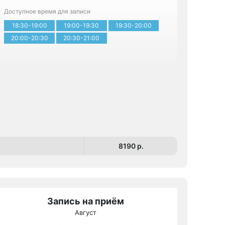
Записа
Доступное время для записи
18:30-19:00
19:00-19:30
19:30-20:00
20:00-20:30
20:30-21:00
8190 p.
Запись на приём
Август
МРТ КТ