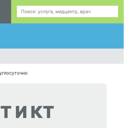
углосуточно
Т И КТ