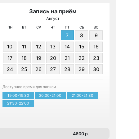
Запись на приём
Август
МРТ 
ПН
ВТ
СР
ЧТ
ПТ
СБ
ВС
7
8
9
10
11
12
13
14
15
16
17
18
19
20
21
22
23
24
25
26
27
28
29
30
Записа
Доступное время для записи
19:00-19:30
20:30-21:00
21:00-21:30
21:30-22:00
4600 p.