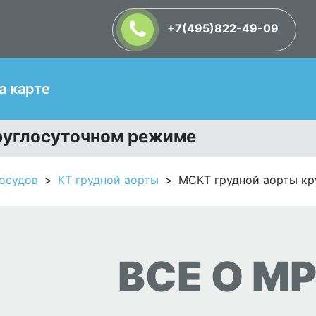
+7(495)822-49-09
Т
а карте
круглосуточном режиме
осудов
КТ грудной аорты
МСКТ грудной аорты кр
ВСЕ О МР