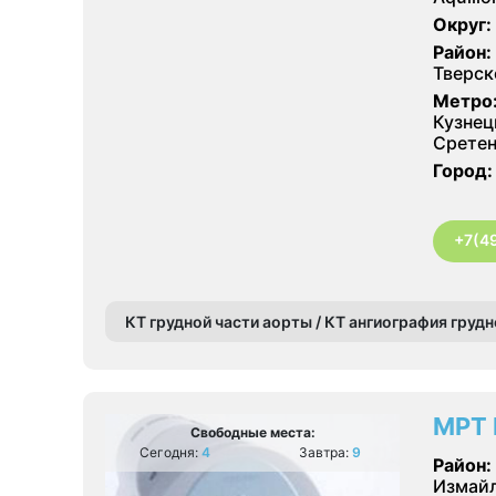
Округ:
Район:
Тверск
Метро
Кузнец
Сретен
Город:
+7(4
КТ грудной части аорты / КТ ангиография груд
МРТ 
Свободные места:
Сегодня:
4
Завтра:
9
Район:
Измайл