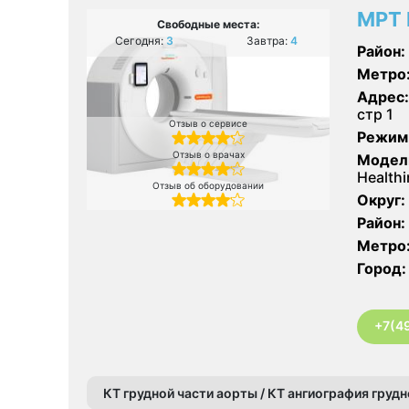
МРТ 
Свободные места:
Сегодня:
3
Завтра:
4
Район:
Метро
Адрес:
стр 1
Отзыв о сервисе
Режим
Отзыв о врачах
Модел
Healthi
Отзыв об оборудовании
Округ:
Район:
Метро
Город:
+7(4
КТ грудной части аорты / КТ ангиография груд