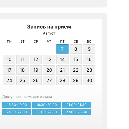
Запись на приём
Август
МРТ КТ 
ПН
ВТ
СР
ЧТ
ПТ
СБ
ВС
7
8
9
10
11
12
13
14
15
16
17
18
19
20
21
22
23
24
25
26
27
28
29
30
Записа
Доступное время для записи
18:30-19:00
19:30-20:00
21:00-21:30
21:30-22:00
22:00-22:30
23:00-23:30