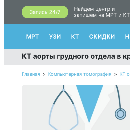
Найдем центр и
Запись 24/7
запишем на МРТ и К
МРТ
УЗИ
КТ
СКИДКИ
Н
КТ аорты грудного отдела в 
Главная
Компьютерная томография
КТ с