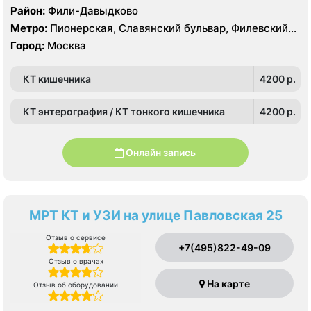
Район:
Фили-Давыдково
Метро:
Пионерская, Славянский бульвар, Филевский
парк
Город:
Москва
КТ кишечника
4200 p.
КТ энтерография / КТ тонкого кишечника
4200 p.
Онлайн запись
МРТ КТ и УЗИ на улице Павловская 25
Отзыв о сервисе
+7(495)822-49-09
Отзыв о врачах
На карте
Отзыв об оборудовании