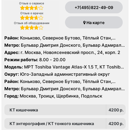
Отзыв о сервисе
+7(495)822-49-09
Отзыв о врачах
На карте
Отзыв об оборудовании
Район:
Коньково, Северное Бутово, Тёплый Стан,
Южное Бутово, Ясенево
Метро:
Бульвар Дмитрия Донского, Бульвар Адмирала
Ушакова, Битцевский парк , Беляево, Аннино ,
Адрес:
г. Москва, Новоясеневский просп., 24, корп. 2
Лесопарковая, Новоясеневская, Теплый Стан, Улица
Режим работы:
8.00 - 20.00
Академика Янгеля, Улица Горчакова, Улица
Модель:
МРТ Toshiba Vantage Atlas-X 1.5 Т, КТ Toshiba
Скобелевская, Улица Старокачаловская, Ясенево,
AQUILION RXL 16 срезов, УЗИ
Коммунарка, Ольховая, Прокшино, Филатов Луг
Округ:
Юго-Западный административный округ
Район:
Коньково, Северное Бутово, Тёплый Стан,
Южное Бутово, Ясенево
Метро:
Бульвар Дмитрия Донского, Бульвар Адмирала
Ушакова, Битцевский парк , Беляево, Аннино ,
Город:
Москва, Троицк, Щербинка, Подольск
Лесопарковая, Новоясеневская, Теплый Стан, Улица
Академика Янгеля, Улица Горчакова, Улица
КТ кишечника
4200 p.
Скобелевская, Улица Старокачаловская, Ясенево,
Коммунарка, Ольховая, Прокшино, Филатов Луг
КТ энтерография / КТ тонкого кишечника
4200 p.