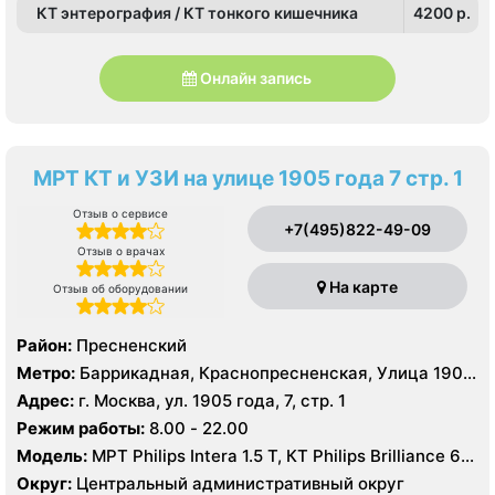
КТ энтерография / КТ тонкого кишечника
4200 p.
Онлайн запись
МРТ КТ и УЗИ на улице 1905 года 7 стр. 1
Отзыв о сервисе
+7(495)822-49-09
Отзыв о врачах
На карте
Отзыв об оборудовании
Район:
Пресненский
Метро:
Баррикадная, Краснопресненская, Улица 1905
года
Адрес:
г. Москва, ул. 1905 года, 7, стр. 1
Режим работы:
8.00 - 22.00
Модель:
МРТ Philips Intera 1.5 T, КТ Philips Brilliance 64
среза, УЗИ
Округ:
Центральный административный округ