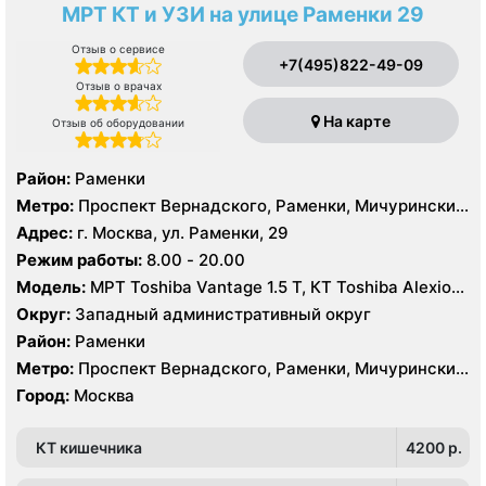
МРТ КТ и УЗИ на улице Раменки 29
Отзыв о сервисе
+7(495)822-49-09
Отзыв о врачах
На карте
Отзыв об оборудовании
Район:
Раменки
Метро:
Проспект Вернадского, Раменки, Мичуринский
проспект
Адрес:
г. Москва, ул. Раменки, 29
Режим работы:
8.00 - 20.00
Модель:
МРТ Toshiba Vantage 1.5 Т, КТ Toshiba Alexion
16 срезов, УЗИ
Округ:
Западный административный округ
Район:
Раменки
Метро:
Проспект Вернадского, Раменки, Мичуринский
проспект
Город:
Москва
КТ кишечника
4200 p.