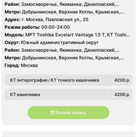
Район:
Замоскворечье, Якиманка, Даниловский,
Донской
Метро:
Добрынинская, Верхние Котлы, Крымская,
Ленинский проспект, Новокузнецкая, Октябрьская,
Адрес:
г. Москва, Павловская ул., 25
Павелецкая, Полянка, Серпуховская, Третьяковская,
Режим работы:
00:00-24:00
Тульская, Шаболовская
Модель:
МРТ Toshiba Excelart Vantage 1.5 Т, КТ Toshiba
Aquilion PRIME 160 срезов, УЗИ
Округ:
Южный административный округ
Район:
Замоскворечье, Якиманка, Даниловский,
Донской
Метро:
Добрынинская, Верхние Котлы, Крымская,
Ленинский проспект, Новокузнецкая, Октябрьская,
Город:
Москва
Павелецкая, Полянка, Серпуховская, Третьяковская,
Тульская, Шаболовская
КТ энтерография / КТ тонкого кишечника
4200 p.
КТ кишечника
4200 p.
Онлайн запись