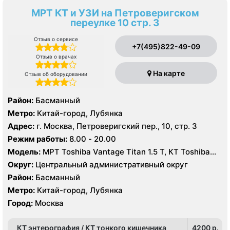
МРТ КТ и УЗИ на Петроверигском
переулке 10 стр. 3
Отзыв о сервисе
+7(495)822-49-09
Отзыв о врачах
На карте
Отзыв об оборудовании
Район:
Басманный
Метро:
Китай-город, Лубянка
Адрес:
г. Москва, Петроверигский пер., 10, стр. 3
Режим работы:
8.00 - 20.00
Модель:
МРТ Toshiba Vantage Titan 1.5 Т, КТ Toshiba
Aquilion 64 среза
Округ:
Центральный административный округ
Район:
Басманный
Метро:
Китай-город, Лубянка
Город:
Москва
КТ энтерография / КТ тонкого кишечника
4200 p.