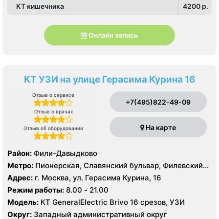
КТ кишечника
4200 p.
Онлайн запись
КТ УЗИ на улице Герасима Курина 16
Отзыв о сервисе
+7(495)822-49-09
Отзыв о врачах
На карте
Отзыв об оборудовании
Район:
Фили-Давыдково
Метро:
Пионерская, Славянский бульвар, Филевский
парк
Адрес:
г. Москва, ул. Герасима Курина, 16
Режим работы:
8.00 - 21.00
Модель:
КТ GeneralElectric Brivo 16 срезов, УЗИ
Округ:
Западный административный округ