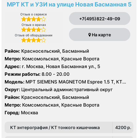
МРТ КТ и УЗИ на улице Новая Басманная 5
Отзыв о сервисе
+7(495)822-49-09
Отзыв о врачах
На карте
Отзыв об оборудовании
Район:
Красносельский, Басманный
Метро:
Комсомольская, Красные Ворота
Адрес:
г. Москва, Новая Басманная ул., 5
Режим работы:
8.00 - 20.00
Модель:
МРТ SIEMENS MAGNETOM Espree 1.5 Т, КТ
Toshiba Aquilion PRIME 160 срезов, УЗИ Hitachi-Aloka
Округ:
Центральный административный округ
Prosound Alpha7, GE LOGIQ S7
Район:
Красносельский, Басманный
Метро:
Комсомольская, Красные Ворота
Город:
Москва
КТ энтерография / КТ тонкого кишечника
4200 p.