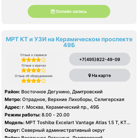
Онлайн запись
МРТ КТ и УЗИ на Керамическом проспекте
49Б
Отзыв о сервисе
+7(495)822-49-09
Отзыв о врачах
На карте
Отзыв об оборудовании
Район:
Восточное Дегунино, Дмитровский
Метро:
Отрадное, Верхние Лихоборы, Селигерская
Адрес:
г. Москва, Керамический пр., 49Б
Режим работы:
8.00 - 20.00
Модель:
МРТ Toshiba Excelart Vantage Atlas 1.5 Т, КТ
Siemens Somatom 40 срезов, УЗИ
Округ:
Северный административный округ
Район:
Восточное Дегунино, Дмитровский