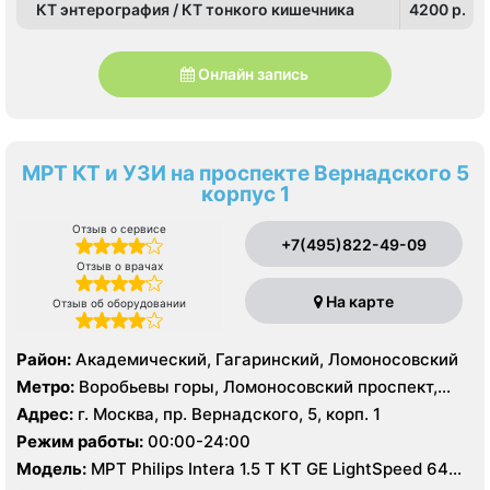
КТ энтерография / КТ тонкого кишечника
4200 p.
Онлайн запись
МРТ КТ и УЗИ на проспекте Вернадского 5
корпус 1
Отзыв о сервисе
+7(495)822-49-09
Отзыв о врачах
На карте
Отзыв об оборудовании
Район:
Академический, Гагаринский, Ломоносовский
Метро:
Воробьевы горы, Ломоносовский проспект,
Университет
Адрес:
г. Москва, пр. Вернадского, 5, корп. 1
Режим работы:
00:00-24:00
Модель:
МРТ Philips Intera 1.5 T КТ GE LightSpeed 64
среза, УЗИ Philips HD15