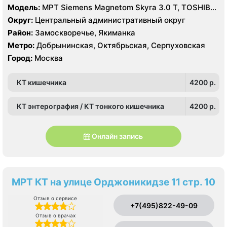
Модель:
МРТ Siemens Magnetom Skyra 3.0 Т, TOSHIBA
Excelart Vantage Atlas-X 1.5 T, КТ Toshiba Aquilion
Округ:
Центральный административный округ
PRIME 160 срезов, УЗИ
Район:
Замоскворечье, Якиманка
Метро:
Добрынинская, Октябрьская, Серпуховская
Город:
Москва
КТ кишечника
4200 p.
КТ энтерография / КТ тонкого кишечника
4200 p.
Онлайн запись
МРТ КТ на улице Орджоникидзе 11 стр. 10
Отзыв о сервисе
+7(495)822-49-09
Отзыв о врачах