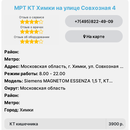
МРТ КТ Химки на улице Совхозная 4
Отзыв о сервисе
+7(495)822-49-09
Отзыв о врачах
На карте
Отзыв об оборудовании
Район:
Метро:
Адрес:
Московская область, г. Химки, ул. Совхозная 4,
стр 1
Режим работы:
8.00 - 22.00
Модель:
Siemens MAGNETOM ESSENZA 1,5 Т, КТ
Siemens Healthineers 64 среза, УЗИ
Округ:
Московская область
Район:
Метро:
Город:
Химки
КТ кишечника
3900 p.