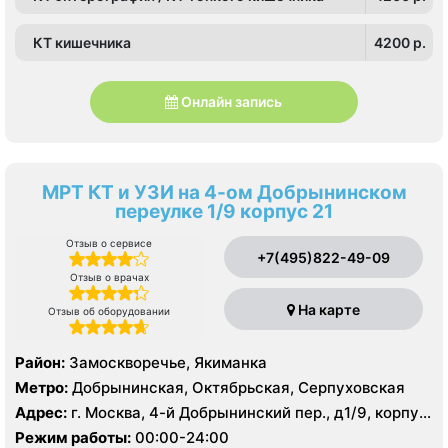
КТ кишечника
4200 p.
Онлайн запись
МРТ КТ и УЗИ на 4-ом Добрынинском
переулке 1/9 корпус 21
Отзыв о сервисе
+7(495)822-49-09
Отзыв о врачах
На карте
Отзыв об оборудовании
Район:
Замоскворечье, Якиманка
Метро:
Добрынинская, Октябрьская, Серпуховская
Адрес:
г. Москва, 4-й Добрынинский пер., д1/9, корпус
21
Режим работы:
00:00-24:00