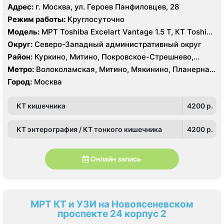
Пятницкое шоссе, Спартак, Строгино, Сходненская,
Адрес:
г. Москва, ул. Героев Панфиловцев, 28
Тушинская, Щукинская
Режим работы:
Круглосуточно
Модель:
МРТ Toshiba Excelart Vantage 1.5 Т, КТ Toshiba
AQUILION RXL 16 срезов
Округ:
Северо-Западный административный округ
Район:
Куркино, Митино, Покровское-Стрешнево,
Северное Тушино, Строгино, Южное Тушино
Метро:
Волоколамская, Митино, Мякинино, Планерная,
Пятницкое шоссе, Спартак, Строгино, Сходненская,
Город:
Москва
Тушинская, Щукинская
КТ кишечника
4200 p.
КТ энтерография / КТ тонкого кишечника
4200 p.
Онлайн запись
МРТ КТ и УЗИ на Новоясеневском
проспекте 24 корпус 2