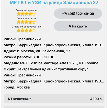
МРТ КТ и УЗИ на улице Заморёнова 27
Отзыв о сервисе
+7(495)822-49-09
Отзыв о врачах
На карте
Отзыв об оборудовании
Район:
Пресненский
Метро:
Баррикадная, Краснопресненская, Улица 1905
года
Адрес:
г. Москва, ул. Заморёнова, 27
Режим работы:
8.00 - 20.00
Модель:
МРТ Toshiba Vantage Atlas 1.5 Т, КТ Toshiba
Aquilion 64, УЗИ GE Logiq 7
Округ:
Центральный административный округ
Район:
Пресненский
Метро:
Баррикадная, Краснопресненская, Улица 1905
года
Город:
Москва
КТ кишечника
4200 p.