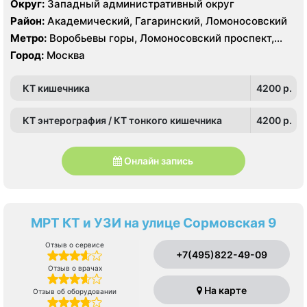
Округ:
Западный административный округ
Район:
Академический, Гагаринский, Ломоносовский
Метро:
Воробьевы горы, Ломоносовский проспект,
Университет
Город:
Москва
КТ кишечника
4200 p.
КТ энтерография / КТ тонкого кишечника
4200 p.
Онлайн запись
МРТ КТ и УЗИ на улице Сормовская 9
Отзыв о сервисе
+7(495)822-49-09
Отзыв о врачах
На карте
Отзыв об оборудовании