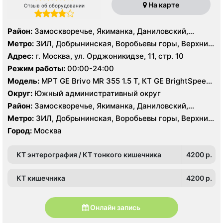
На карте
Отзыв об оборудовании
Район:
Замоскворечье, Якиманка, Даниловский,
Донской, Академический, Гагаринский, Котловка
Метро:
ЗИЛ, Добрынинская, Воробьевы горы, Верхние
Котлы, Академическая, Крымская, Ленинский
Адрес:
г. Москва, ул. Орджоникидзе, 11, стр. 10
проспект, Нагатинская, Октябрьская, Площадь
Режим работы:
00:00-24:00
Гагарина, Серпуховская, Тульская, Шаболовская
Модель:
МРТ GE Brivo MR 355 1.5 Т, КТ GE BrightSpeed
16 срезов
Округ:
Южный административный округ
Район:
Замоскворечье, Якиманка, Даниловский,
Донской, Академический, Гагаринский, Котловка
Метро:
ЗИЛ, Добрынинская, Воробьевы горы, Верхние
Котлы, Академическая, Крымская, Ленинский
Город:
Москва
проспект, Нагатинская, Октябрьская, Площадь
Гагарина, Серпуховская, Тульская, Шаболовская
КТ энтерография / КТ тонкого кишечника
4200 p.
КТ кишечника
4200 p.
Онлайн запись