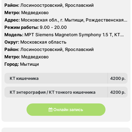
Район:
Лосиноостровский, Ярославский
Метро:
Медведково
Адрес:
Московская обл., г. Мытищи, Рождественская
ул., 7
Режим работы:
9.00 - 20.00
Модель:
МРТ Siemens Magnetom Symphony 1.5 Т, КТ
Siemens SOMATOM Emotion 16 срезов, УЗИ Philips
Округ:
Московская область
Ultrasound HD9
Район:
Лосиноостровский, Ярославский
Метро:
Медведково
Город:
Мытищи
КТ кишечника
4200 p.
КТ энтерография / КТ тонкого кишечника
4200 p.
Онлайн запись