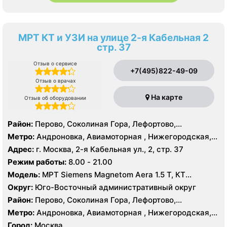
МРТ КТ и УЗИ на улице 2-я Кабельная 2
стр. 37
Отзыв о сервисе
+7(495)822-49-09
Отзыв о врачах
На карте
Отзыв об оборудовании
Район:
Перово, Соколиная Гора, Лефортово,
Нижегородский
Метро:
Андроновка, Авиамоторная , Нижегородская,
Площадь Ильича, Шоссе Энтузиастов
Адрес:
г. Москва, 2-я Кабельная ул., 2, стр. 37
Режим работы:
8.00 - 21.00
Модель:
МРТ Siemens Magnetom Aera 1.5 T, КТ
TOSHIBA Prime Aquilion 160 срезов, УЗИ GE LOGIQ S8
Округ:
Юго-Восточный административный округ
Район:
Перово, Соколиная Гора, Лефортово,
Нижегородский
Метро:
Андроновка, Авиамоторная , Нижегородская,
Площадь Ильича, Шоссе Энтузиастов
Город:
Москва