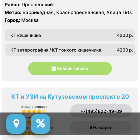
Район:
Пресненский
Метро:
Баррикадная, Краснопресненская, Улица 1905
года
Город:
Москва
КТ кишечника
4200 p.
КТ энтерография / КТ тонкого кишечника
4200 p.
Онлайн запись
КТ и УЗИ на Кутузовском проспекте 20
Отзыв о сервисе
+7(495)822-49-09
Отзыв о врачах
На карте
Отзыв об оборудовании