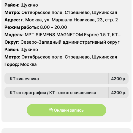
Район:
Щукино
Метро:
Октябрьское поле, Стрешнево, Щукинская
Адрес:
г. Москва, ул. Маршала Новикова, 23, стр. 2
Режим работы:
8.00 - 20.00
Модель:
МРТ SIEMENS MAGNETOM Espree 1.5 Т, КТ
Toshiba Aquilion 64 среза, УЗИ Toshiba Aplio 500
Округ:
Северо-Западный административный округ
Район:
Щукино
Метро:
Октябрьское поле, Стрешнево, Щукинская
Город:
Москва
КТ кишечника
4200 p.
КТ энтерография / КТ тонкого кишечника
4200 p.
Онлайн запись