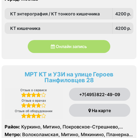
КТ энтерография / КТ тонкого кишечника
4200 p.
КТ кишечника
4200 p.
Онлайн запись
МРТ КТ и УЗИ на улице Героев
Панфиловцев 28
Отзыв о сервисе
+7(495)822-49-09
Отзыв о врачах
На карте
Отзыв об оборудовании
Район:
Куркино, Митино, Покровское-Стрешнево,
Северное Тушино, Строгино, Южное Тушино
Метро:
Волоколамская, Митино, Мякинино, Планерная,