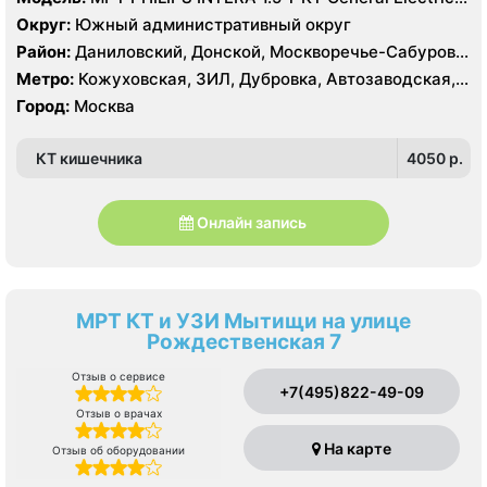
LIGHT SPEED 64 среза
Округ:
Южный административный округ
Район:
Даниловский, Донской, Москворечье-Сабурово,
Нагатино-Садовники, Нагатинский Затон, Нагорный
Метро:
Кожуховская, ЗИЛ, Дубровка, Автозаводская,
Нагатинская, Технопарк, Тульская, Угрешская
Город:
Москва
КТ кишечника
4050 p.
Онлайн запись
МРТ КТ и УЗИ Мытищи на улице
Рождественская 7
Отзыв о сервисе
+7(495)822-49-09
Отзыв о врачах
На карте
Отзыв об оборудовании