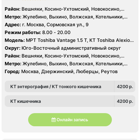
Район:
Вешняки, Косино-Ухтомский, Новокосино,
Выхино-Жулебино, Кузьминки, Люблино, Некрасовка,
Метро:
Жулебино, Выхино, Волжская, Котельники,
Печатники
Кузьминки, Нижегородская, Новогиреево, Печатники,
Адрес:
г. Москва, Сормовская ул., 9
Рязанский проспект, Текстильщики, Косино,
Режим работы:
8.00 - 20.00
Лухмановская, Окская, Улица Дмитриевского, Юго-
Модель:
МРТ Toshiba Vantage 1.5 Т, КТ Toshiba Alexion
Восточная, Некрасовка
16 срезов, УЗИ
Округ:
Юго-Восточный административный округ
Район:
Вешняки, Косино-Ухтомский, Новокосино,
Выхино-Жулебино, Кузьминки, Люблино, Некрасовка,
Метро:
Жулебино, Выхино, Волжская, Котельники,
Печатники
Кузьминки, Нижегородская, Новогиреево, Печатники,
Город:
Москва, Дзержинский, Люберцы, Реутов
Рязанский проспект, Текстильщики, Косино,
Лухмановская, Окская, Улица Дмитриевского, Юго-
КТ энтерография / КТ тонкого кишечника
4200 p.
Восточная, Некрасовка
КТ кишечника
4200 p.
Онлайн запись