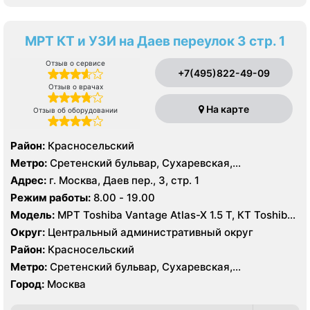
МРТ КТ и УЗИ на Даев переулок 3 стр. 1
Отзыв о сервисе
+7(495)822-49-09
Отзыв о врачах
На карте
Отзыв об оборудовании
Район:
Красносельский
Метро:
Сретенский бульвар, Сухаревская,
Тургеневская
Адрес:
г. Москва, Даев пер., 3, стр. 1
Режим работы:
8.00 - 19.00
Модель:
МРТ Toshiba Vantage Atlas-X 1.5 Т, КТ Toshiba
Aquilion 64 среза, УЗИ
Округ:
Центральный административный округ
Район:
Красносельский
Метро:
Сретенский бульвар, Сухаревская,
Тургеневская
Город:
Москва