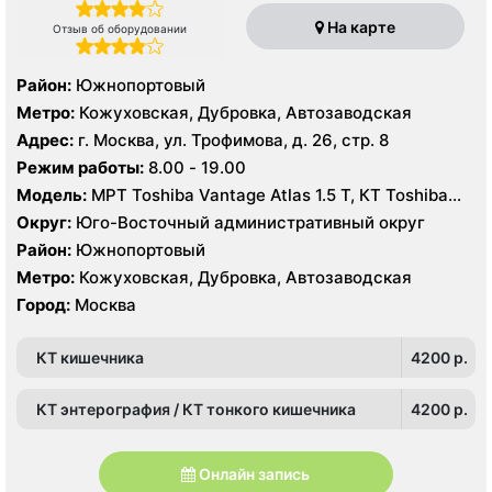
На карте
Отзыв об оборудовании
Район:
Южнопортовый
Метро:
Кожуховская, Дубровка, Автозаводская
Адрес:
г. Москва, ул. Трофимова, д. 26, стр. 8
Режим работы:
8.00 - 19.00
Модель:
МРТ Toshiba Vantage Atlas 1.5 Т, КТ Toshiba
AQUILION RXL 16 срезов, УЗИ GE Voluson E8, GE Vivid 9
Округ:
Юго-Восточный административный округ
Район:
Южнопортовый
Метро:
Кожуховская, Дубровка, Автозаводская
Город:
Москва
КТ кишечника
4200 p.
КТ энтерография / КТ тонкого кишечника
4200 p.
Онлайн запись