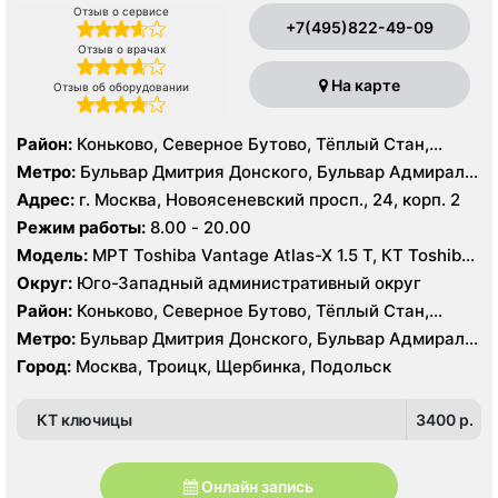
Отзыв о сервисе
+7(495)822-49-09
Отзыв о врачах
На карте
Отзыв об оборудовании
Район:
Коньково, Северное Бутово, Тёплый Стан,
Южное Бутово, Ясенево
Метро:
Бульвар Дмитрия Донского, Бульвар Адмирала
Ушакова, Битцевский парк , Беляево, Аннино ,
Адрес:
г. Москва, Новоясеневский просп., 24, корп. 2
Лесопарковая, Новоясеневская, Теплый Стан, Улица
Режим работы:
8.00 - 20.00
Академика Янгеля, Улица Горчакова, Улица
Модель:
МРТ Toshiba Vantage Atlas-X 1.5 Т, КТ Toshiba
Скобелевская, Улица Старокачаловская, Ясенево,
AQUILION RXL 16 срезов, УЗИ
Коммунарка, Ольховая, Прокшино, Филатов Луг
Округ:
Юго-Западный административный округ
Район:
Коньково, Северное Бутово, Тёплый Стан,
Южное Бутово, Ясенево
Метро:
Бульвар Дмитрия Донского, Бульвар Адмирала
Ушакова, Битцевский парк , Беляево, Аннино ,
Город:
Москва, Троицк, Щербинка, Подольск
Лесопарковая, Новоясеневская, Теплый Стан, Улица
Академика Янгеля, Улица Горчакова, Улица
КТ ключицы
3400 p.
Скобелевская, Улица Старокачаловская, Ясенево,
Коммунарка, Ольховая, Прокшино, Филатов Луг
Онлайн запись