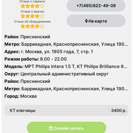
Отзыв о сервисе
+7(495)822-49-09
Отзыв о врачах
На карте
Отзыв об оборудовании
Район:
Пресненский
Метро:
Баррикадная, Краснопресненская, Улица 1905
года
Адрес:
г. Москва, ул. 1905 года, 7, стр. 1
Режим работы:
8.00 - 22.00
Модель:
МРТ Philips Intera 1.5 T, КТ Philips Brilliance 64
среза, УЗИ
Округ:
Центральный административный округ
Район:
Пресненский
Метро:
Баррикадная, Краснопресненская, Улица 1905
года
Город:
Москва
КТ ключицы
3400 p.
Онлайн запись