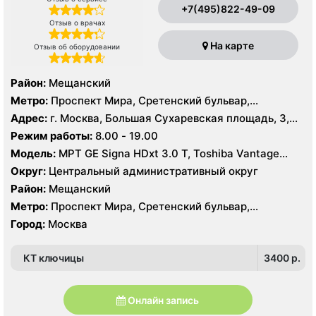
+7(495)822-49-09
Отзыв о врачах
На карте
Отзыв об оборудовании
Район:
Мещанский
Метро:
Проспект Мира, Сретенский бульвар,
Сухаревская
Адрес:
г. Москва, Большая Сухаревская площадь, 3,
стр. 1
Режим работы:
8.00 - 19.00
Модель:
МРТ GE Signa HDxt 3.0 T, Toshiba Vantage
Titan 1.5 Т, General Electric Signa Profile 0.2 T, КТ
Округ:
Центральный административный округ
Toshiba Aquilion Prime 160 срезов, УЗИ
Район:
Мещанский
Метро:
Проспект Мира, Сретенский бульвар,
Сухаревская
Город:
Москва
КТ ключицы
3400 p.
Онлайн запись