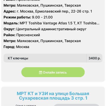
Метро:
Маяковская, Пушкинская, Тверская
Адрес:
г. Москва, Ермолаевский пер., 22-26 стр. 1
Режим работы:
9.00 - 21.00
Модель:
МРТ Toshiba Vantage Atlas 1.5 Т, КТ Toshiba
Aquilion 32 среза, УЗИ Philips iE33 X-matrix
Округ:
Центральный административный округ
Район:
Пресненский
Метро:
Маяковская, Пушкинская, Тверская
Город:
Москва
КТ ключицы
3400 p.
Онлайн запись
МРТ КТ и УЗИ на улице Большая
Сухаревская площадь 3 стр. 1
Отзыв о сервисе