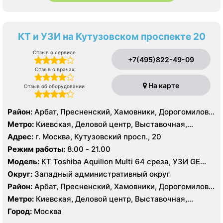
КТ и УЗИ на Кутузовском проспекте 20
Отзыв о сервисе
+7(495)822-49-09
Отзыв о врачах
На карте
Отзыв об оборудовании
Район:
Арбат, Пресненский, Хамовники, Дорогомилово,
Фили-Давыдково
Метро:
Киевская, Деловой центр, Выставочная,
Баррикадная, Краснопресненская, Международная,
Адрес:
г. Москва, Кутузовский просп., 20
Парк Победы, Смоленская, Студенческая
Режим работы:
8.00 - 21.00
Модель:
КТ Toshiba Aquilion Multi 64 среза, УЗИ GE
Logiq E9
Округ:
Западный административный округ
Район:
Арбат, Пресненский, Хамовники, Дорогомилово,
Фили-Давыдково
Метро:
Киевская, Деловой центр, Выставочная,
Баррикадная, Краснопресненская, Международная,
Город:
Москва
Парк Победы, Смоленская, Студенческая