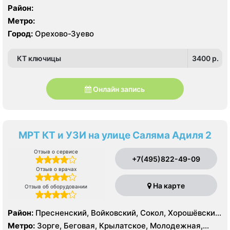
Район:
Метро:
Город:
Орехово-Зуево
КТ ключицы
3400 p.
Онлайн запись
МРТ КТ и УЗИ на улице Саляма Адиля 2
Отзыв о сервисе
+7(495)822-49-09
Отзыв о врачах
На карте
Отзыв об оборудовании
Район:
Пресненский, Войковский, Сокол, Хорошёвский,
Крылатское, Кунцево, Филёвский Парк, Северное
Метро:
Зорге, Беговая, Крылатское, Молодежная,