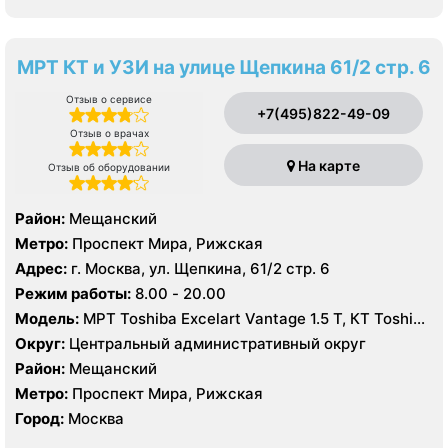
МРТ КТ и УЗИ на улице Щепкина 61/2 стр. 6
Отзыв о сервисе
+7(495)822-49-09
Отзыв о врачах
На карте
Отзыв об оборудовании
Район:
Мещанский
Метро:
Проспект Мира, Рижская
Адрес:
г. Москва, ул. Щепкина, 61/2 стр. 6
Режим работы:
8.00 - 20.00
Модель:
МРТ Toshiba Excelart Vantage 1.5 Т, КТ Toshiba
Aquilion 64 среза, УЗИ
Округ:
Центральный административный округ
Район:
Мещанский
Метро:
Проспект Мира, Рижская
Город:
Москва