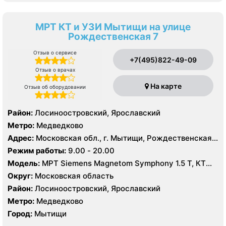
МРТ КТ и УЗИ Мытищи на улице
Рождественская 7
Отзыв о сервисе
+7(495)822-49-09
Отзыв о врачах
На карте
Отзыв об оборудовании
Район:
Лосиноостровский, Ярославский
Метро:
Медведково
Адрес:
Московская обл., г. Мытищи, Рождественская
ул., 7
Режим работы:
9.00 - 20.00
Модель:
МРТ Siemens Magnetom Symphony 1.5 Т, КТ
Siemens SOMATOM Emotion 16 срезов, УЗИ Philips
Округ:
Московская область
Ultrasound HD9
Район:
Лосиноостровский, Ярославский
Метро:
Медведково
Город:
Мытищи