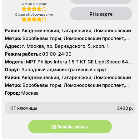
Отзыв о врачах
На карте
Отзыв об оборудовании
Район:
Академический, Гагаринский, Ломоносовский
Метро:
Воробьевы горы, Ломоносовский проспект,
Университет
Адрес:
г. Москва, пр. Вернадского, 5, корп. 1
Режим работы:
00:00-24:00
Модель:
МРТ Philips Intera 1.5 T КТ GE LightSpeed 64
среза, УЗИ Philips HD15
Округ:
Западный административный округ
Район:
Академический, Гагаринский, Ломоносовский
Метро:
Воробьевы горы, Ломоносовский проспект,
Университет
Город:
Москва
КТ ключицы
3400 p.
Онлайн запись