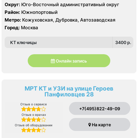
AQUILION RXL 16 срезов, УЗИ GE Voluson E8, GE Vivid 9
Округ:
Юго-Восточный административный округ
Район:
Южнопортовый
Метро:
Кожуховская, Дубровка, Автозаводская
Город:
Москва
КТ ключицы
3400 p.
Онлайн запись
МРТ КТ и УЗИ на улице Героев
Панфиловцев 28
Отзыв о сервисе
+7(495)822-49-09
Отзыв о врачах
На карте
Отзыв об оборудовании