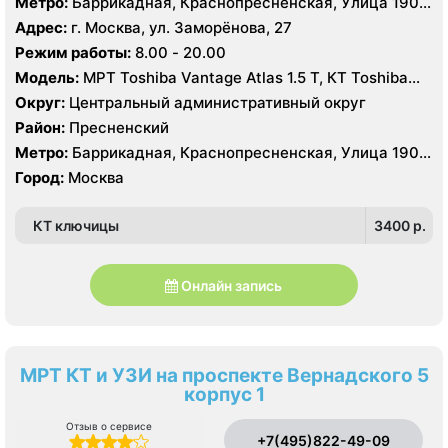
Метро:
Баррикадная, Краснопресненская, Улица 1905
года
Адрес:
г. Москва, ул. Заморёнова, 27
Режим работы:
8.00 - 20.00
Модель:
МРТ Toshiba Vantage Atlas 1.5 Т, КТ Toshiba
Aquilion 64, УЗИ GE Logiq 7
Округ:
Центральный административный округ
Район:
Пресненский
Метро:
Баррикадная, Краснопресненская, Улица 1905
года
Город:
Москва
КТ ключицы
3400 p.
Онлайн запись
МРТ КТ и УЗИ на проспекте Вернадского 5
корпус 1
Отзыв о сервисе
+7(495)822-49-09