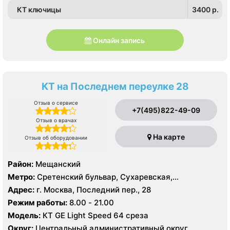
КТ ключицы
3400 p.
Онлайн запись
КТ на Последнем переулке 28
Отзыв о сервисе
+7(495)822-49-09
Отзыв о врачах
На карте
Отзыв об оборудовании
Район:
Мещанский
Метро:
Сретенский бульвар, Сухаревская,
Тургеневская
Адрес:
г. Москва, Последний пер., 28
Режим работы:
8.00 - 21.00
Модель:
КТ GE Light Speed 64 среза
Округ:
Центральный административный округ