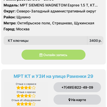
Модель:
МРТ SIEMENS MAGNETOM Espree 1.5 Т, КТ
Toshiba Aquilion 64 среза, УЗИ Toshiba Aplio 500
Округ:
Северо-Западный административный округ
Район:
Щукино
Метро:
Октябрьское поле, Стрешнево, Щукинская
Город:
Москва
КТ ключицы
3400 p.
Онлайн запись
МРТ КТ и УЗИ на улице Раменки 29
Отзыв о сервисе
+7(495)822-49-09
Отзыв о врачах
На карте
Отзыв об оборудовании