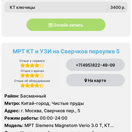
КТ ключицы
3400 p.
Онлайн запись
МРТ КТ и УЗИ на Сверчков переулке 5
Отзыв о сервисе
+7(495)822-49-09
Отзыв о врачах
На карте
Отзыв об оборудовании
Район:
Басманный
Метро:
Китай-город, Чистые пруды
Адрес:
г. Москва, Сверчков пер., 5
Режим работы:
00:00-24:00
Модель:
МРТ Siemens Magnetom Verio 3.0 T, КТ
Toshiba Aquilion PRIME 160 срезов, УЗИ Philips HD15