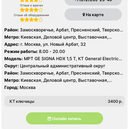
Отзыв о врачах
На карте
Отзыв об оборудовании
Район:
Замоскворечье, Арбат, Пресненский, Тверской,
Хамовники
Метро:
Киевская, Деловой центр, Выставочная,
Боровицкая, Библиотека им. Ленина, Баррикадная,
Адрес:
г. Москва, ул. Новый Арбат, 32
Арбатская, Краснопресненская, Кропоткинская, Парк
Режим работы:
8.00 - 20.00
Культуры, Смоленская, Улица 1905 года,
Модель:
МРТ GE SIGNA HDX 1,5 T, КТ General Electric
Александровский сад
VCT 64 среза, УЗИ GE Logiq E9, GE Vivid E9, GE Voluson
Округ:
Центральный административный округ
E6
Район:
Замоскворечье, Арбат, Пресненский, Тверской,
Хамовники
Метро:
Киевская, Деловой центр, Выставочная,
Боровицкая, Библиотека им. Ленина, Баррикадная,
Город:
Москва
Арбатская, Краснопресненская, Кропоткинская, Парк
Культуры, Смоленская, Улица 1905 года,
КТ ключицы
3400 p.
Александровский сад
Онлайн запись