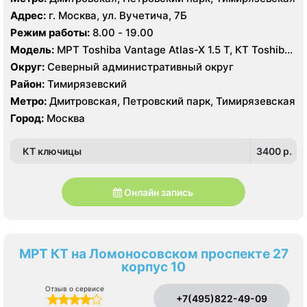
Адрес:
г. Москва, ул. Вучетича, 7Б
Режим работы:
8.00 - 19.00
Модель:
МРТ Toshiba Vantage Atlas-X 1.5 Т, КТ Toshiba
Aquilion 64 среза, УЗИ
Округ:
Северный административный округ
Район:
Тимирязевский
Метро:
Дмитровская, Петровский парк, Тимирязевская
Город:
Москва
КТ ключицы
3400 p.
Онлайн запись
МРТ КТ на Ломоносовском проспекте 27
корпус 10
Отзыв о сервисе
+7(495)822-49-09