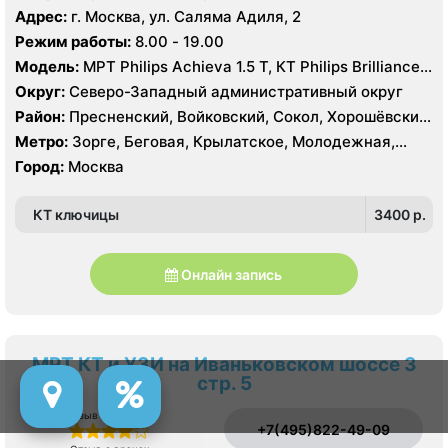
Тушино, Строгино, Хорошёво-Мнёвники, Щукино,
Октябрьское поле, Панфиловская, Полежаевская,
Адрес:
г. Москва, ул. Саляма Адиля, 2
Южное Тушино
Хорошево, Хорошевская, ЦСКА, Щукинская, Мнёвники,
Режим работы:
8.00 - 19.00
Народное Ополчение
Модель:
МРТ Philips Achieva 1.5 T, КТ Philips Brilliance
64 среза, УЗИ GE Voluson E8, ESAOTE MYLAB TWICE
Округ:
Северо-Западный административный округ
Район:
Пресненский, Войковский, Сокол, Хорошёвский,
Крылатское, Кунцево, Филёвский Парк, Северное
Метро:
Зорге, Беговая, Крылатское, Молодежная,
Тушино, Строгино, Хорошёво-Мнёвники, Щукино,
Октябрьское поле, Панфиловская, Полежаевская,
Город:
Москва
Южное Тушино
Хорошево, Хорошевская, ЦСКА, Щукинская, Мнёвники,
Народное Ополчение
КТ ключицы
3400 p.
Онлайн запись
МРТ КТ и УЗИ на Иваньковском шоссе 3
стр. 5
Отзыв о сервисе
+7(495)822-49-09