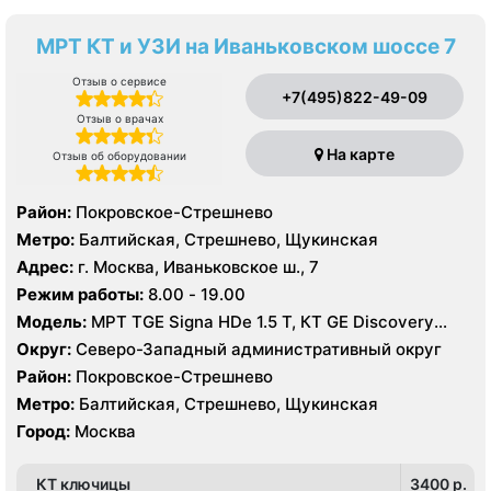
МРТ КТ и УЗИ на Иваньковском шоссе 7
Отзыв о сервисе
+7(495)822-49-09
Отзыв о врачах
На карте
Отзыв об оборудовании
Район:
Покровское-Стрешнево
Метро:
Балтийская, Стрешнево, Щукинская
Адрес:
г. Москва, Иваньковское ш., 7
Режим работы:
8.00 - 19.00
Модель:
МРТ TGE Signa HDe 1.5 T, КТ GE Discovery
CT750 256 срезов, GE Healthcare LightSpeed VCT 64
Округ:
Северо-Западный административный округ
среза УЗИ GE Logiq 9, GE Voluson 8, Philips IE33,
Район:
Покровское-Стрешнево
Toshiba Aplio 500
Метро:
Балтийская, Стрешнево, Щукинская
Город:
Москва
КТ ключицы
3400 p.