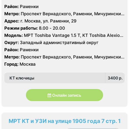
Район:
Раменки
Метро:
Проспект Вернадского, Раменки, Мичуринский
проспект
Адрес:
г. Москва, ул. Раменки, 29
Режим работы:
8.00 - 20.00
Модель:
МРТ Toshiba Vantage 1.5 Т, КТ Toshiba Alexion
16 срезов, УЗИ
Округ:
Западный административный округ
Район:
Раменки
Метро:
Проспект Вернадского, Раменки, Мичуринский
проспект
Город:
Москва
КТ ключицы
3400 p.
Онлайн запись
МРТ КТ и УЗИ на улице 1905 года 7 стр. 1