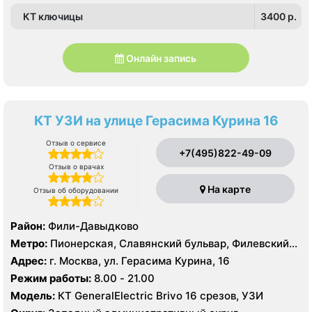
КТ ключицы
3400 p.
Онлайн запись
КТ УЗИ на улице Герасима Курина 16
Отзыв о сервисе
+7(495)822-49-09
Отзыв о врачах
На карте
Отзыв об оборудовании
Район:
Фили-Давыдково
Метро:
Пионерская, Славянский бульвар, Филевский
парк
Адрес:
г. Москва, ул. Герасима Курина, 16
Режим работы:
8.00 - 21.00
Модель:
КТ GeneralElectric Brivo 16 срезов, УЗИ