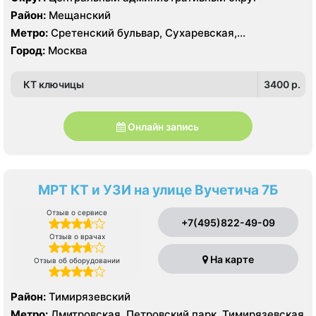
Район:
Мещанский
Метро:
Сретенский бульвар, Сухаревская,
Тургеневская
Город:
Москва
КТ ключицы
3400 p.
Онлайн запись
МРТ КТ и УЗИ на улице Вучетича 7Б
Отзыв о сервисе
+7(495)822-49-09
Отзыв о врачах
На карте
Отзыв об оборудовании
Район:
Тимирязевский
Метро:
Дмитровская, Петровский парк, Тимирязевская