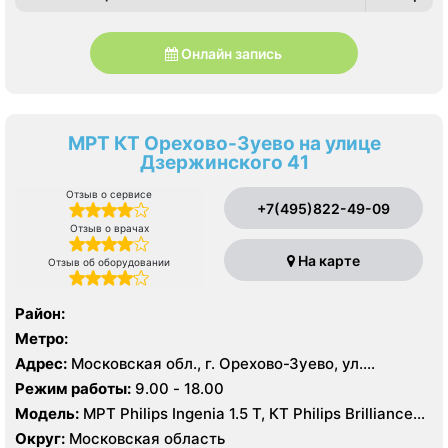
Онлайн запись
МРТ КТ Орехово-Зуево на улице
Дзержинского 41
Отзыв о сервисе
+7(495)822-49-09
Отзыв о врачах
На карте
Отзыв об оборудовании
Район:
Метро:
Адрес:
Московская обл., г. Орехово-Зуево, ул.
Дзержинского, 41
Режим работы:
9.00 - 18.00
Модель:
МРТ Philips Ingenia 1.5 T, КТ Philips Brilliance
64 среза
Округ:
Московская область