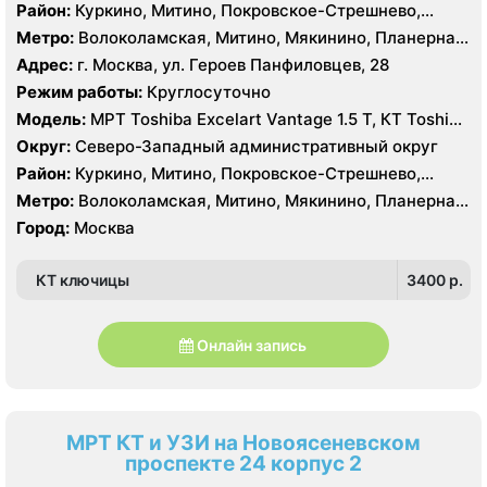
Район:
Куркино, Митино, Покровское-Стрешнево,
Северное Тушино, Строгино, Южное Тушино
Метро:
Волоколамская, Митино, Мякинино, Планерная,
Пятницкое шоссе, Спартак, Строгино, Сходненская,
Адрес:
г. Москва, ул. Героев Панфиловцев, 28
Тушинская, Щукинская
Режим работы:
Круглосуточно
Модель:
МРТ Toshiba Excelart Vantage 1.5 Т, КТ Toshiba
AQUILION RXL 16 срезов
Округ:
Северо-Западный административный округ
Район:
Куркино, Митино, Покровское-Стрешнево,
Северное Тушино, Строгино, Южное Тушино
Метро:
Волоколамская, Митино, Мякинино, Планерная,
Пятницкое шоссе, Спартак, Строгино, Сходненская,
Город:
Москва
Тушинская, Щукинская
КТ ключицы
3400 p.
Онлайн запись
МРТ КТ и УЗИ на Новоясеневском
проспекте 24 корпус 2