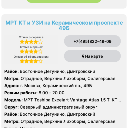
МРТ КТ и УЗИ на Керамическом проспекте
49Б
Отзыв о сервисе
+7(495)822-49-09
Отзыв о врачах
На карте
Отзыв об оборудовании
Район:
Восточное Дегунино, Дмитровский
Метро:
Отрадное, Верхние Лихоборы, Селигерская
Адрес:
г. Москва, Керамический пр., 49Б
Режим работы:
8.00 - 20.00
Модель:
МРТ Toshiba Excelart Vantage Atlas 1.5 Т, КТ
Siemens Somatom 40 срезов, УЗИ
Округ:
Северный административный округ
Район:
Восточное Дегунино, Дмитровский
Метро:
Отрадное, Верхние Лихоборы, Селигерская