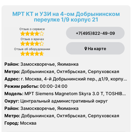
МРТ КТ и УЗИ на 4-ом Добрынинском
переулке 1/9 корпус 21
Отзыв о сервисе
+7(495)822-49-09
Отзыв о врачах
На карте
Отзыв об оборудовании
Район:
Замоскворечье, Якиманка
Метро:
Добрынинская, Октябрьская, Серпуховская
Адрес:
г. Москва, 4-й Добрынинский пер., д1/9, корпус
21
Режим работы:
00:00-24:00
Модель:
МРТ Siemens Magnetom Skyra 3.0 Т, TOSHIBA
Excelart Vantage Atlas-X 1.5 T, КТ Toshiba Aquilion
Округ:
Центральный административный округ
PRIME 160 срезов, УЗИ
Район:
Замоскворечье, Якиманка
Метро:
Добрынинская, Октябрьская, Серпуховская
Город:
Москва