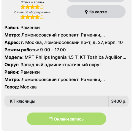
Отзыв о врачах
На карте
Отзыв об оборудовании
Район:
Раменки
Метро:
Ломоносовский проспект, Раменки,
Университет
Адрес:
г. Москва, Ломоносовский пр-т, д. 27, корп. 10
Режим работы:
9.00 - 17.00
Модель:
МРТ Philips Ingenia 1.5 Т, КТ Toshiba Aquilion
64 среза
Округ:
Западный административный округ
Район:
Раменки
Метро:
Ломоносовский проспект, Раменки,
Университет
Город:
Москва
КТ ключицы
3400 p.
Онлайн запись