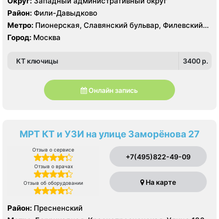
Округ:
Западный административный округ
Район:
Фили-Давыдково
Метро:
Пионерская, Славянский бульвар, Филевский
парк
Город:
Москва
КТ ключицы
3400 p.
Онлайн запись
МРТ КТ и УЗИ на улице Заморёнова 27
Отзыв о сервисе
+7(495)822-49-09
Отзыв о врачах
На карте
Отзыв об оборудовании
Район:
Пресненский