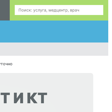
уточно
Т И КТ