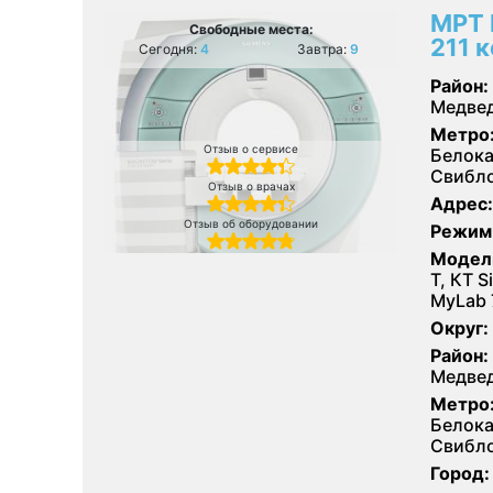
МРТ 
Свободные места:
211 
Сегодня:
4
Завтра:
9
Район:
Медвед
Метро
Отзыв о сервисе
Белока
Свибл
Отзыв о врачах
Адрес:
Отзыв об оборудовании
Режим
Модел
Т, КТ 
MyLab 
Округ:
Район:
Медвед
Метро
Белока
Свибл
Город: