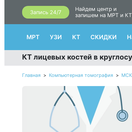
Найдем центр и
Запись 24/7
запишем на МРТ и К
МРТ
УЗИ
КТ
СКИДКИ
Н
КТ лицевых костей в круглос
Главная
Компьютерная томография
МСК