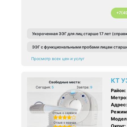
+7(4
Укороченная ЭЭГ для лиц старше 17 лет (справ
ЭЭГ с функциональными пробами лицам старше
Просмотр всех цен и услуг
КТ У
Свободные места:
Сегодня:
5
Завтра:
9
Район:
Метро
Адрес:
Режим
Отзыв о сервисе
Модел
Отзыв о врачах
Округ: