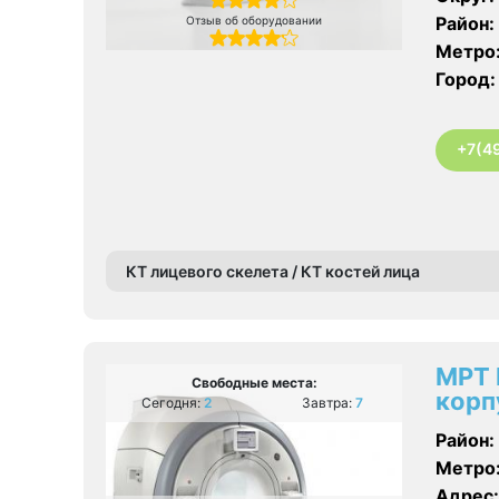
Район:
Отзыв об оборудовании
Метро
Город:
+7(4
КТ лицевого скелета / КТ костей лица
МРТ 
Свободные места:
корп
Сегодня:
2
Завтра:
7
Район:
Метро
Адрес: