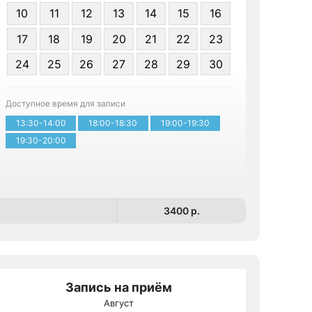
10
11
12
13
14
15
16
17
18
19
20
21
22
23
24
25
26
27
28
29
30
Записа
Доступное время для записи
13:30-14:00
18:00-18:30
19:00-19:30
19:30-20:00
3400 p.
Запись на приём
Август
МРТ