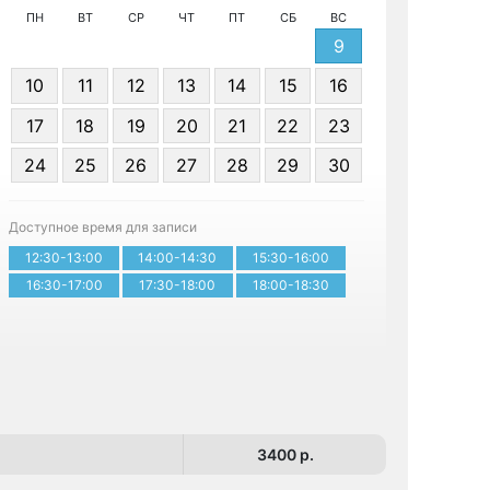
ПН
ВТ
СР
ЧТ
ПТ
СБ
ВС
9
10
11
12
13
14
15
16
17
18
19
20
21
22
23
24
25
26
27
28
29
30
Записа
Доступное время для записи
12:30-13:00
14:00-14:30
15:30-16:00
16:30-17:00
17:30-18:00
18:00-18:30
3400 p.