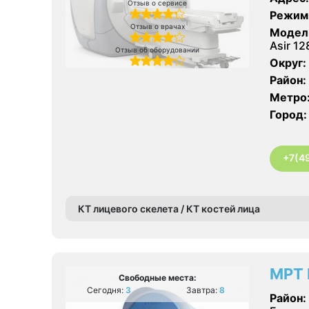
Отзыв о сервисе
Режим
Отзыв о врачах
Модел
Asir 1
Отзыв об оборудовании
Округ:
Район:
Метро
Город:
+7(4
КТ лицевого скелета / КТ костей лица
МРТ 
Свободные места:
Сегодня:
3
Завтра:
8
Район: