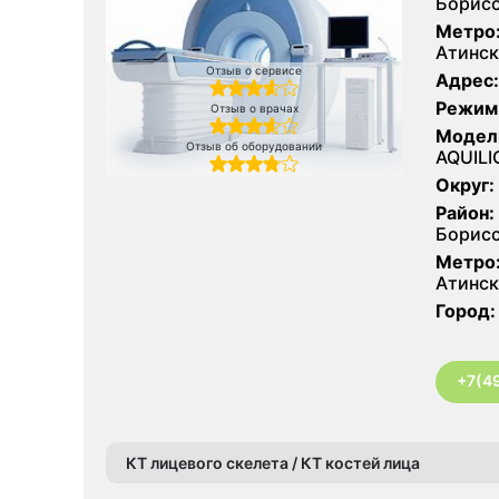
Борис
Метро
Атинск
Отзыв о сервисе
Адрес:
Режим
Отзыв о врачах
Модел
Отзыв об оборудовании
AQUILI
Округ:
Район:
Борис
Метро
Атинск
Город:
+7(4
КТ лицевого скелета / КТ костей лица