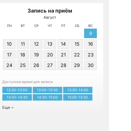
Запись на приём
Август
МРТ КТ и У
ПН
ВТ
СР
ЧТ
ПТ
СБ
ВС
9
10
11
12
13
14
15
16
17
18
19
20
21
22
23
24
25
26
27
28
29
30
Записа
Доступное время для записи
12:30-13:00
13:00-13:30
13:30-14:00
14:00-14:30
14:30-15:00
15:00-15:30
Еще