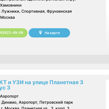
Хамовники
:
Лужники, Спортивная, Фрунзенская
Москва
95)822-49-09
На карте
КТ и УЗИ на улице Планетная 3
ус 3
Аэропорт
:
Динамо, Аэропорт, Петровский парк
г. Москва, Планетная ул., 3, корп. 3