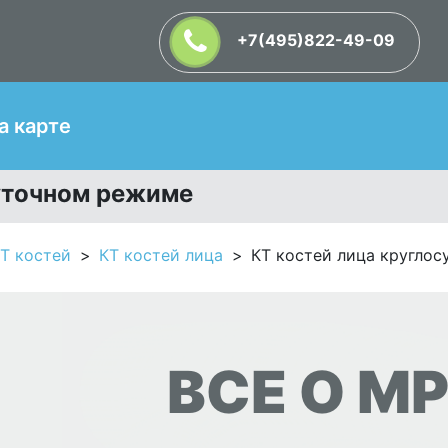
+7(495)822-49-09
Т
а карте
уточном режиме
Т костей
КТ костей лица
КТ костей лица круглос
ВСЕ О МР