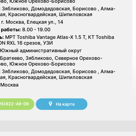
ово, Южное Орехово-Борисово
:
Зябликово, Домодедовская, Борисово , Алма-
ая, Красногвардейская, Шипиловская
г. Москва, Елецкая ул., 14
 работы:
8.00 - 19.00
ь:
МРТ Toshiba Vantage Atlas-X 1.5 Т, КТ Toshiba
ON RXL 16 срезов, УЗИ
Южный административный округ
Братеево, Зябликово, Северное Орехово-
ово, Южное Орехово-Борисово
:
Зябликово, Домодедовская, Борисово , Алма-
ая, Красногвардейская, Шипиловская
Москва
95)822-49-09
На карте