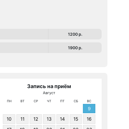
1200 p.
1900 p.
Запись на приём
Август
КТ 
ПН
ВТ
СР
ЧТ
ПТ
СБ
ВС
9
10
11
12
13
14
15
16