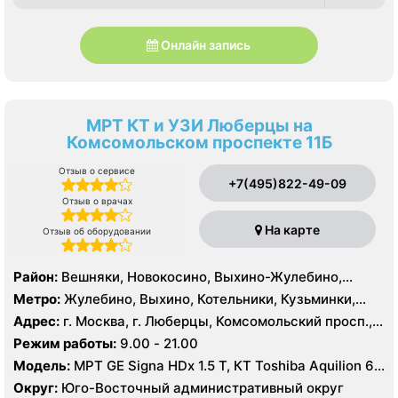
Онлайн запись
МРТ КТ и УЗИ Люберцы на
Комсомольском проспекте 11Б
Отзыв о сервисе
+7(495)822-49-09
Отзыв о врачах
На карте
Отзыв об оборудовании
Район:
Вешняки, Новокосино, Выхино-Жулебино,
Кузьминки
Метро:
Жулебино, Выхино, Котельники, Кузьминки,
Лермонтовский проспект, Новокосино, Рязанский
Адрес:
г. Москва, г. Люберцы, Комсомольский просп.,
проспект, Косино, Лухмановская, Окская, Улица
11Б
Режим работы:
9.00 - 21.00
Дмитриевского, Юго-Восточная, Некрасовка
Модель:
МРТ GE Signa HDx 1.5 T, КТ Toshiba Aquilion 64
среза, УЗИ GE Logiq 7
Округ:
Юго-Восточный административный округ