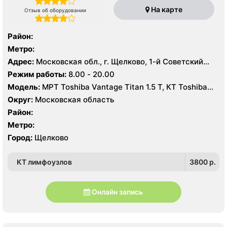
На карте
Отзыв об оборудовании
Район:
Метро:
Адрес:
Московская обл., г. Щелково, 1-й Советский
пер., 27
Режим работы:
8.00 - 20.00
Модель:
МРТ Toshiba Vantage Titan 1.5 Т, КТ Toshiba
Aquilion Prime CXL 64 среза, УЗИ Toshiba Aplio 500
Округ:
Московская область
Район:
Метро:
Город:
Щелково
КТ лимфоузлов
3800 p.
Онлайн запись