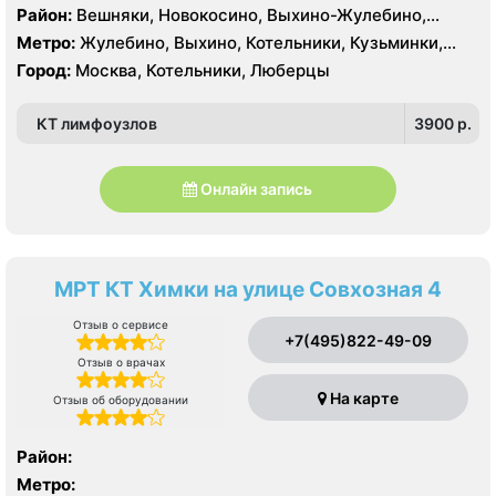
Район:
Вешняки, Новокосино, Выхино-Жулебино,
Кузьминки
Метро:
Жулебино, Выхино, Котельники, Кузьминки,
Лермонтовский проспект, Новокосино, Рязанский
Город:
Москва, Котельники, Люберцы
проспект, Косино, Лухмановская, Окская, Улица
Дмитриевского, Юго-Восточная, Некрасовка
КТ лимфоузлов
3900 p.
Онлайн запись
МРТ КТ Химки на улице Совхозная 4
Отзыв о сервисе
+7(495)822-49-09
Отзыв о врачах
На карте
Отзыв об оборудовании
Район:
Метро: