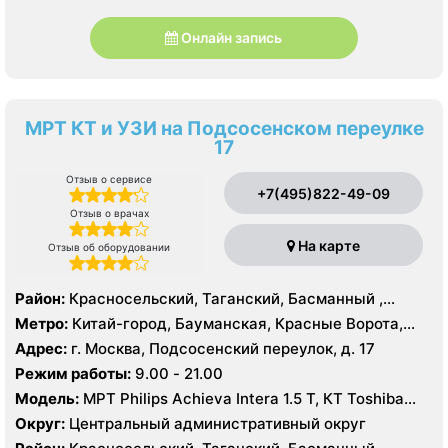
Онлайн запись
МРТ КТ и УЗИ на Подсосенском переулке
17
Отзыв о сервисе
+7(495)822-49-09
Отзыв о врачах
На карте
Отзыв об оборудовании
Район:
Красносельский, Таганский, Басманный ,
Тверской
Метро:
Китай-город, Бауманская, Красные Ворота,
Кузнецкий мост, Курская, Лубянка, Площадь Ильича,
Адрес:
г. Москва, Подсосенский переулок, д. 17
Сретенский бульвар, Таганская, Чкаловская
Режим работы:
9.00 - 21.00
Модель:
МРТ Philips Achieva Intera 1.5 T, КТ Toshiba
Aquilion CXL 128 срезов, УЗИ
Округ:
Центральный административный округ