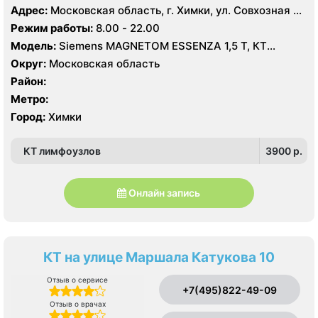
Адрес:
Московская область, г. Химки, ул. Совхозная 4,
стр 1
Режим работы:
8.00 - 22.00
Модель:
Siemens MAGNETOM ESSENZA 1,5 Т, КТ
Siemens Healthineers 64 среза, УЗИ
Округ:
Московская область
Район:
Метро:
Город:
Химки
КТ лимфоузлов
3900 p.
Онлайн запись
КТ на улице Маршала Катукова 10
Отзыв о сервисе
+7(495)822-49-09
Отзыв о врачах