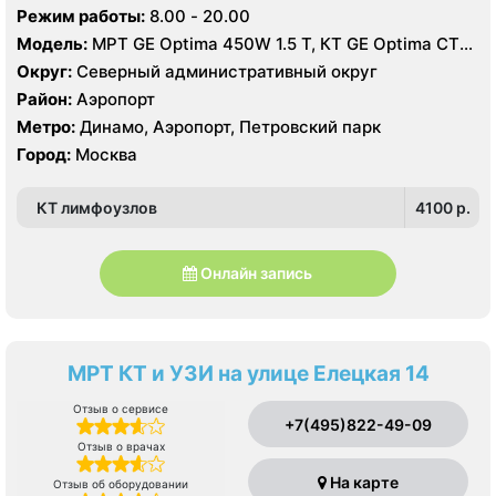
Режим работы:
8.00 - 20.00
Модель:
МРТ GE Optima 450W 1.5 T, КТ GE Optima CT
660 Asir 128 срезов, УЗИ GE LOGIQ S8
Округ:
Северный административный округ
Район:
Аэропорт
Метро:
Динамо, Аэропорт, Петровский парк
Город:
Москва
КТ лимфоузлов
4100 p.
Онлайн запись
МРТ КТ и УЗИ на улице Елецкая 14
Отзыв о сервисе
+7(495)822-49-09
Отзыв о врачах
На карте
Отзыв об оборудовании