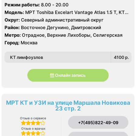
Режим работы:
8.00 - 20.00
Модель:
МРТ Toshiba Excelart Vantage Atlas 1.5 Т, КТ
Siemens Somatom 40 срезов, УЗИ
Округ:
Северный административный округ
Район:
Восточное Дегунино, Дмитровский
Метро:
Отрадное, Верхние Лихоборы, Селигерская
Город:
Москва
КТ лимфоузлов
4100 p.
Онлайн запись
МРТ КТ и УЗИ на улице Маршала Новикова
23 стр. 2
Отзыв о сервисе
+7(495)822-49-09
Отзыв о врачах