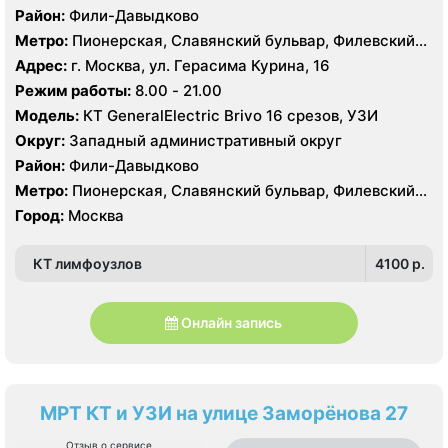
Район:
Фили-Давыдково
Метро:
Пионерская, Славянский бульвар, Филевский
парк
Адрес:
г. Москва, ул. Герасима Курина, 16
Режим работы:
8.00 - 21.00
Модель:
КТ GeneralElectric Brivo 16 срезов, УЗИ
Округ:
Западный административный округ
Район:
Фили-Давыдково
Метро:
Пионерская, Славянский бульвар, Филевский
парк
Город:
Москва
КТ лимфоузлов
4100 p.
Онлайн запись
МРТ КТ и УЗИ на улице Заморёнова 27
Отзыв о сервисе