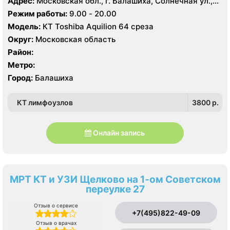
Адрес:
Московская обл., г. Балашиха, Солнечная ул.,
2А
Режим работы:
9.00 - 20.00
Модель:
КТ Toshiba Aquilion 64 среза
Округ:
Московская область
Район:
Метро:
Город:
Балашиха
КТ лимфоузлов
3800 p.
Онлайн запись
МРТ КТ и УЗИ Щелково на 1-ом Советском
переулке 27
Отзыв о сервисе
+7(495)822-49-09
Отзыв о врачах