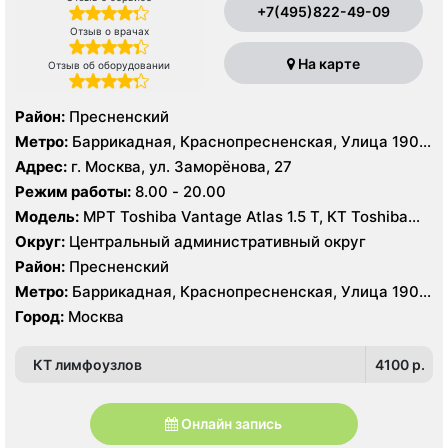
+7(495)822-49-09
Отзыв о врачах
На карте
Отзыв об оборудовании
Район:
Пресненский
Метро:
Баррикадная, Краснопресненская, Улица 1905
года
Адрес:
г. Москва, ул. Заморёнова, 27
Режим работы:
8.00 - 20.00
Модель:
МРТ Toshiba Vantage Atlas 1.5 Т, КТ Toshiba
Aquilion 64, УЗИ GE Logiq 7
Округ:
Центральный административный округ
Район:
Пресненский
Метро:
Баррикадная, Краснопресненская, Улица 1905
года
Город:
Москва
КТ лимфоузлов
4100 p.
Онлайн запись