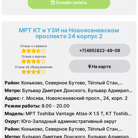
Онлайн запись
МРТ КТ и УЗИ на Новоясеневском
проспекте 24 корпус 2
Отзыв о сервисе
+7(495)822-49-09
Отзыв о врачах
На карте
Отзыв об оборудовании
Район:
Коньково, Северное Бутово, Тёплый Стан,
Южное Бутово, Ясенево
Метро:
Бульвар Дмитрия Донского, Бульвар Адмирала
Ушакова, Битцевский парк , Беляево, Аннино ,
Адрес:
г. Москва, Новоясеневский просп., 24, корп. 2
Лесопарковая, Новоясеневская, Теплый Стан, Улица
Режим работы:
8.00 - 20.00
Академика Янгеля, Улица Горчакова, Улица
Модель:
МРТ Toshiba Vantage Atlas-X 1.5 Т, КТ Toshiba
Скобелевская, Улица Старокачаловская, Ясенево,
AQUILION RXL 16 срезов, УЗИ
Коммунарка, Ольховая, Прокшино, Филатов Луг
Округ:
Юго-Западный административный округ
Район:
Коньково, Северное Бутово, Тёплый Стан,
Южное Бутово, Ясенево
Метро:
Бульвар Дмитрия Донского, Бульвар Адмирала