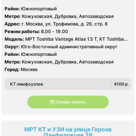
Район:
Южнопортовый
Метро:
Кожуховская, Дубровка, Автозаводская
Адрес:
г. Москва, ул. Трофимова, д. 26, стр. 8
Режим работы:
8.00 - 19.00
Модель:
МРТ Toshiba Vantage Atlas 1.5 Т, КТ Toshiba
AQUILION RXL 16 срезов, УЗИ GE Voluson E8, GE Vivid 9
Округ:
Юго-Восточный административный округ
Район:
Южнопортовый
Метро:
Кожуховская, Дубровка, Автозаводская
Город:
Москва
КТ лимфоузлов
4100 p.
Онлайн запись
МРТ КТ и УЗИ на улице Героев
Панфиловцев 28