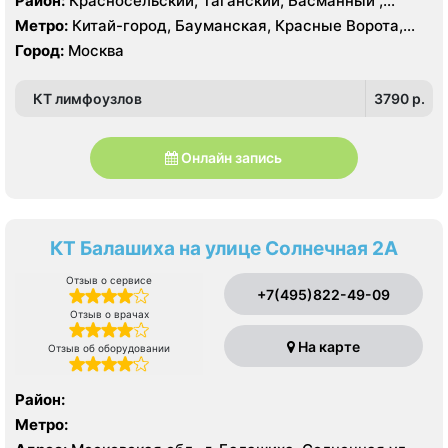
Район:
Красносельский, Таганский, Басманный ,
Тверской
Метро:
Китай-город, Бауманская, Красные Ворота,
Кузнецкий мост, Курская, Лубянка, Площадь Ильича,
Город:
Москва
Сретенский бульвар, Таганская, Чкаловская
КТ лимфоузлов
3790 p.
Онлайн запись
КТ Балашиха на улице Солнечная 2А
Отзыв о сервисе
+7(495)822-49-09
Отзыв о врачах
На карте
Отзыв об оборудовании
Район:
Метро: