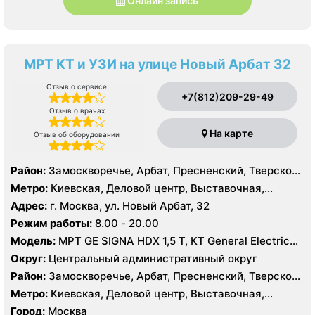
Онлайн запись
МРТ КТ и УЗИ на улице Новый Арбат 32
Отзыв о сервисе
+7(812)209-29-49
Отзыв о врачах
На карте
Отзыв об оборудовании
Район:
Замоскворечье, Арбат, Пресненский, Тверской,
Хамовники
Метро:
Киевская, Деловой центр, Выставочная,
Боровицкая, Библиотека им. Ленина, Баррикадная,
Адрес:
г. Москва, ул. Новый Арбат, 32
Арбатская, Краснопресненская, Кропоткинская, Парк
Режим работы:
8.00 - 20.00
Культуры, Смоленская, Улица 1905 года,
Модель:
МРТ GE SIGNA HDX 1,5 T, КТ General Electric
Александровский сад
VCT 64 среза, УЗИ GE Logiq E9, GE Vivid E9, GE Voluson
Округ:
Центральный административный округ
E6
Район:
Замоскворечье, Арбат, Пресненский, Тверской,
Хамовники
Метро:
Киевская, Деловой центр, Выставочная,
Боровицкая, Библиотека им. Ленина, Баррикадная,
Город:
Москва