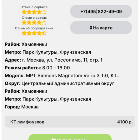
Отзыв о сервисе
+7(495)822-49-09
Отзыв о врачах
На карте
Отзыв об оборудовании
Район:
Хамовники
Метро:
Парк Культуры, Фрунзенская
Адрес:
г. Москва, ул. Россолимо, 11, стр. 1
Режим работы:
8.00 - 16.00
Модель:
МРТ Siemens Magnetom Verio 3 Т.0, КТ
Toshiba Aquilion 160 срезов, УЗИ
Округ:
Центральный административный округ
Район:
Хамовники
Метро:
Парк Культуры, Фрунзенская
Город:
Москва
КТ лимфоузлов
4100 p.