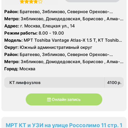
Район:
Братеево, Зябликово, Северное Орехово-
Борисово, Южное Орехово-Борисово
Метро:
Зябликово, Домодедовская, Борисово , Алма-
Атинская, Красногвардейская, Шипиловская
Адрес:
г. Москва, Елецкая ул., 14
Режим работы:
8.00 - 19.00
Модель:
МРТ Toshiba Vantage Atlas-X 1.5 Т, КТ Toshiba
AQUILION RXL 16 срезов, УЗИ
Округ:
Южный административный округ
Район:
Братеево, Зябликово, Северное Орехово-
Борисово, Южное Орехово-Борисово
Метро:
Зябликово, Домодедовская, Борисово , Алма-
Атинская, Красногвардейская, Шипиловская
Город:
Москва
КТ лимфоузлов
4100 p.
Онлайн запись
МРТ КТ и УЗИ на улице Россолимо 11 стр. 1