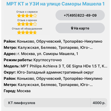
МРТ КТ и УЗИ на улице Саморы Машела 1
Отзыв о сервисе
+7(495)822-49-09
Отзыв о врачах
На карте
Отзыв об оборудовании
Район:
Коньково, Обручевский, Тропарёво-Никулино
Метро:
Калужская, Беляево, Тропарево, Юго-
Западная
Адрес:
г. Москва, ул. Саморы Машела, 1
Режим работы:
Круглосуточно
Модель:
МРТ Philips Achieva 3 T, GE Signa HDe 1.5 T, КТ
Philips Ingenuity Elite 128 срезов, GE LightSpeed 64
Округ:
Юго-Западный административный округ
среза УЗИ Toshiba Aplio XG, Philips iU22, Acuson
Район:
Коньково, Обручевский, Тропарёво-Никулино
Antares
Метро:
Калужская, Беляево, Тропарево, Юго-
Западная
Город:
Москва
КТ лимфоузлов
4000 p.