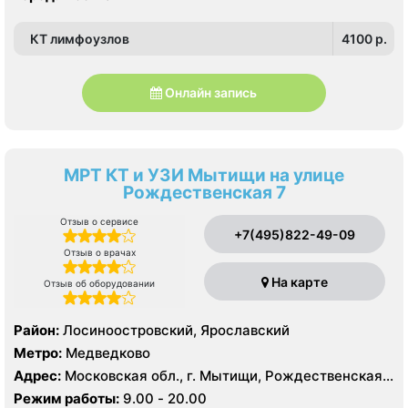
Арбатская, Краснопресненская, Кропоткинская, Парк
Культуры, Смоленская, Улица 1905 года,
КТ лимфоузлов
4100 p.
Александровский сад
Онлайн запись
МРТ КТ и УЗИ Мытищи на улице
Рождественская 7
Отзыв о сервисе
+7(495)822-49-09
Отзыв о врачах
На карте
Отзыв об оборудовании
Район:
Лосиноостровский, Ярославский
Метро:
Медведково
Адрес:
Московская обл., г. Мытищи, Рождественская
ул., 7
Режим работы:
9.00 - 20.00