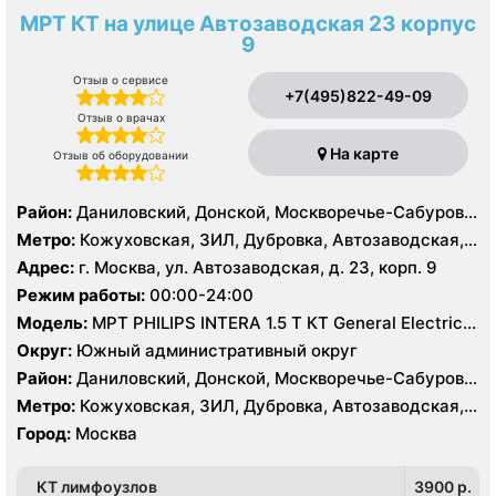
МРТ КТ на улице Автозаводская 23 корпус
9
Отзыв о сервисе
+7(495)822-49-09
Отзыв о врачах
На карте
Отзыв об оборудовании
Район:
Даниловский, Донской, Москворечье-Сабурово,
Нагатино-Садовники, Нагатинский Затон, Нагорный
Метро:
Кожуховская, ЗИЛ, Дубровка, Автозаводская,
Нагатинская, Технопарк, Тульская, Угрешская
Адрес:
г. Москва, ул. Автозаводская, д. 23, корп. 9
Режим работы:
00:00-24:00
Модель:
МРТ PHILIPS INTERA 1.5 T КТ General Electric
LIGHT SPEED 64 среза
Округ:
Южный административный округ
Район:
Даниловский, Донской, Москворечье-Сабурово,
Нагатино-Садовники, Нагатинский Затон, Нагорный
Метро:
Кожуховская, ЗИЛ, Дубровка, Автозаводская,
Нагатинская, Технопарк, Тульская, Угрешская
Город:
Москва
КТ лимфоузлов
3900 p.