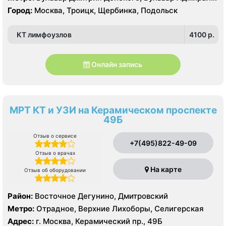
Ушакова, Битцевский парк , Беляево, Аннино ,
Город:
Москва, Троицк, Щербинка, Подольск
Лесопарковая, Новоясеневская, Теплый Стан, Улица
Академика Янгеля, Улица Горчакова, Улица
КТ лимфоузлов
4100 p.
Скобелевская, Улица Старокачаловская, Ясенево,
Коммунарка, Ольховая, Прокшино, Филатов Луг
Онлайн запись
МРТ КТ и УЗИ на Керамическом проспекте
49Б
Отзыв о сервисе
+7(495)822-49-09
Отзыв о врачах
На карте
Отзыв об оборудовании
Район:
Восточное Дегунино, Дмитровский
Метро:
Отрадное, Верхние Лихоборы, Селигерская
Адрес:
г. Москва, Керамический пр., 49Б