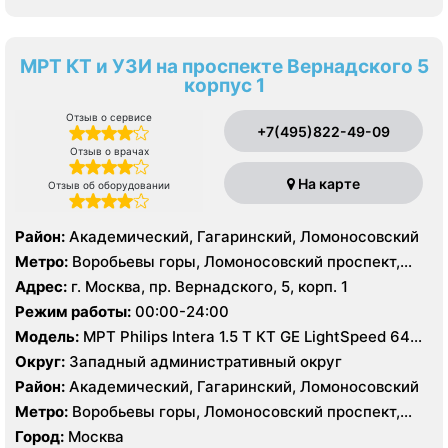
МРТ КТ и УЗИ на проспекте Вернадского 5
корпус 1
Отзыв о сервисе
+7(495)822-49-09
Отзыв о врачах
На карте
Отзыв об оборудовании
Район:
Академический, Гагаринский, Ломоносовский
Метро:
Воробьевы горы, Ломоносовский проспект,
Университет
Адрес:
г. Москва, пр. Вернадского, 5, корп. 1
Режим работы:
00:00-24:00
Модель:
МРТ Philips Intera 1.5 T КТ GE LightSpeed 64
среза, УЗИ Philips HD15
Округ:
Западный административный округ
Район:
Академический, Гагаринский, Ломоносовский
Метро:
Воробьевы горы, Ломоносовский проспект,
Университет
Город:
Москва