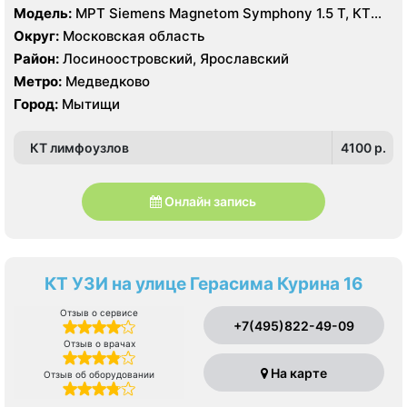
Модель:
МРТ Siemens Magnetom Symphony 1.5 Т, КТ
Siemens SOMATOM Emotion 16 срезов, УЗИ Philips
Округ:
Московская область
Ultrasound HD9
Район:
Лосиноостровский, Ярославский
Метро:
Медведково
Город:
Мытищи
КТ лимфоузлов
4100 p.
Онлайн запись
КТ УЗИ на улице Герасима Курина 16
Отзыв о сервисе
+7(495)822-49-09
Отзыв о врачах
На карте
Отзыв об оборудовании