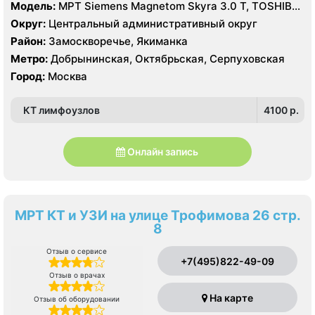
Модель:
МРТ Siemens Magnetom Skyra 3.0 Т, TOSHIBA
Excelart Vantage Atlas-X 1.5 T, КТ Toshiba Aquilion
Округ:
Центральный административный округ
PRIME 160 срезов, УЗИ
Район:
Замоскворечье, Якиманка
Метро:
Добрынинская, Октябрьская, Серпуховская
Город:
Москва
КТ лимфоузлов
4100 p.
Онлайн запись
МРТ КТ и УЗИ на улице Трофимова 26 стр.
8
Отзыв о сервисе
+7(495)822-49-09
Отзыв о врачах
На карте
Отзыв об оборудовании