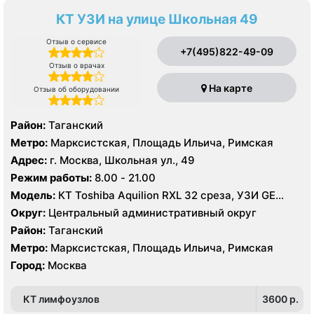
КТ УЗИ на улице Школьная 49
Отзыв о сервисе
+7(495)822-49-09
Отзыв о врачах
На карте
Отзыв об оборудовании
Район:
Таганский
Метро:
Марксистская, Площадь Ильича, Римская
Адрес:
г. Москва, Школьная ул., 49
Режим работы:
8.00 - 21.00
Модель:
КТ Toshiba Aquilion RXL 32 среза, УЗИ GE
Logic 9
Округ:
Центральный административный округ
Район:
Таганский
Метро:
Марксистская, Площадь Ильича, Римская
Город:
Москва
КТ лимфоузлов
3600 p.