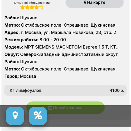
На карте
Отзыв об оборудовании
Район:
Щукино
Метро:
Октябрьское поле, Стрешнево, Щукинская
Адрес:
г. Москва, ул. Маршала Новикова, 23, стр. 2
Режим работы:
8.00 - 20.00
Модель:
МРТ SIEMENS MAGNETOM Espree 1.5 Т, КТ
Toshiba Aquilion 64 среза, УЗИ Toshiba Aplio 500
Округ:
Северо-Западный административный округ
Район:
Щукино
Метро:
Октябрьское поле, Стрешнево, Щукинская
Город:
Москва
КТ лимфоузлов
4100 p.
Онлайн запись