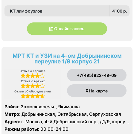
КТ лимфоузлов
4100 p.
Онлайн запись
МРТ КТ и УЗИ на 4-ом Добрынинском
переулке 1/9 корпус 21
Отзыв о сервисе
+7(495)822-49-09
Отзыв о врачах
На карте
Отзыв об оборудовании
Район:
Замоскворечье, Якиманка
Метро:
Добрынинская, Октябрьская, Серпуховская
Адрес:
г. Москва, 4-й Добрынинский пер., д1/9, корпус
21
Режим работы:
00:00-24:00