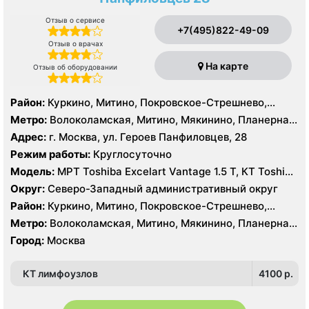
Отзыв о сервисе
+7(495)822-49-09
Отзыв о врачах
На карте
Отзыв об оборудовании
Район:
Куркино, Митино, Покровское-Стрешнево,
Северное Тушино, Строгино, Южное Тушино
Метро:
Волоколамская, Митино, Мякинино, Планерная,
Пятницкое шоссе, Спартак, Строгино, Сходненская,
Адрес:
г. Москва, ул. Героев Панфиловцев, 28
Тушинская, Щукинская
Режим работы:
Круглосуточно
Модель:
МРТ Toshiba Excelart Vantage 1.5 Т, КТ Toshiba
AQUILION RXL 16 срезов
Округ:
Северо-Западный административный округ
Район:
Куркино, Митино, Покровское-Стрешнево,
Северное Тушино, Строгино, Южное Тушино
Метро:
Волоколамская, Митино, Мякинино, Планерная,
Пятницкое шоссе, Спартак, Строгино, Сходненская,
Город:
Москва
Тушинская, Щукинская
КТ лимфоузлов
4100 p.