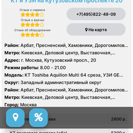
КТ и УЗИ на Кутузовском проспекте 20
Отзыв о сервисе
+7(495)822-49-09
Отзыв о врачах
На карте
Отзыв об оборудовании
Район:
Арбат, Пресненский, Хамовники, Дорогомилово,
Фили-Давыдково
Метро:
Киевская, Деловой центр, Выставочная,
Баррикадная, Краснопресненская, Международная,
Адрес:
г. Москва, Кутузовский просп., 20
Парк Победы, Смоленская, Студенческая
Режим работы:
8.00 - 21.00
Модель:
КТ Toshiba Aquilion Multi 64 среза, УЗИ GE
Logiq E9
Округ:
Западный административный округ
Район:
Арбат, Пресненский, Хамовники, Дорогомилово,
Фили-Давыдково
Метро:
Киевская, Деловой центр, Выставочная,
Баррикадная, Краснопресненская, Международная,
Город:
Москва
Парк Победы, Смоленская, Студенческая
КТ локтевого сустава
2600 p.
КТ локтевого сустава (оба)
5200 p.