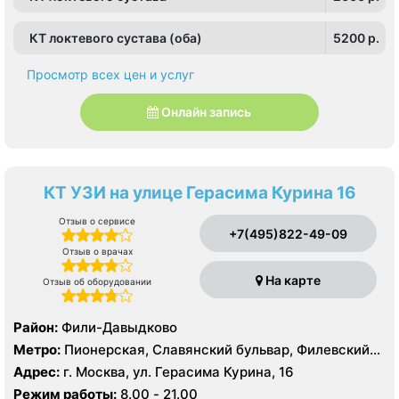
КТ локтевого сустава (оба)
5200 p.
Просмотр всех цен и услуг
Онлайн запись
КТ УЗИ на улице Герасима Курина 16
Отзыв о сервисе
+7(495)822-49-09
Отзыв о врачах
На карте
Отзыв об оборудовании
Район:
Фили-Давыдково
Метро:
Пионерская, Славянский бульвар, Филевский
парк
Адрес:
г. Москва, ул. Герасима Курина, 16
Режим работы:
8.00 - 21.00