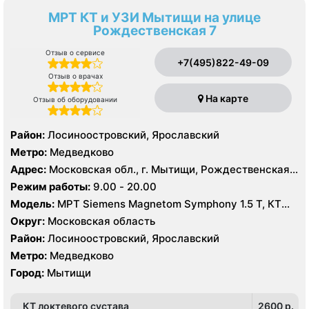
МРТ КТ и УЗИ Мытищи на улице
Рождественская 7
Отзыв о сервисе
+7(495)822-49-09
Отзыв о врачах
На карте
Отзыв об оборудовании
Район:
Лосиноостровский, Ярославский
Метро:
Медведково
Адрес:
Московская обл., г. Мытищи, Рождественская
ул., 7
Режим работы:
9.00 - 20.00
Модель:
МРТ Siemens Magnetom Symphony 1.5 Т, КТ
Siemens SOMATOM Emotion 16 срезов, УЗИ Philips
Округ:
Московская область
Ultrasound HD9
Район:
Лосиноостровский, Ярославский
Метро:
Медведково
Город:
Мытищи
КТ локтевого сустава
2600 p.