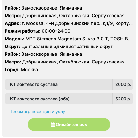
Район:
Замоскворечье, Якиманка
Метро:
Добрынинская, Октябрьская, Серпуховская
Адрес:
г. Москва, 4-й Добрынинский пер., д1/9, корпус
21
Режим работы:
00:00-24:00
Модель:
МРТ Siemens Magnetom Skyra 3.0 Т, TOSHIBA
Excelart Vantage Atlas-X 1.5 T, КТ Toshiba Aquilion
Округ:
Центральный административный округ
PRIME 160 срезов, УЗИ
Район:
Замоскворечье, Якиманка
Метро:
Добрынинская, Октябрьская, Серпуховская
Город:
Москва
КТ локтевого сустава
2600 p.
КТ локтевого сустава (оба)
5200 p.
Просмотр всех цен и услуг
Онлайн запись