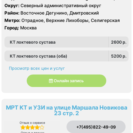
Siemens Somatom 40 срезов, УЗИ
Округ:
Северный административный округ
Район:
Восточное Дегунино, Дмитровский
Метро:
Отрадное, Верхние Лихоборы, Селигерская
Город:
Москва
КТ локтевого сустава
2600 p.
КТ локтевого сустава (оба)
5200 p.
Просмотр всех цен и услуг
Онлайн запись
МРТ КТ и УЗИ на улице Маршала Новикова
23 стр. 2
Отзыв о сервисе
+7(495)822-49-09
Отзыв о врачах