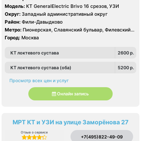
Модель:
КТ GeneralElectric Brivo 16 срезов, УЗИ
Округ:
Западный административный округ
Район:
Фили-Давыдково
Метро:
Пионерская, Славянский бульвар, Филевский
парк
Город:
Москва
КТ локтевого сустава
2600 p.
КТ локтевого сустава (оба)
5200 p.
Просмотр всех цен и услуг
Онлайн запись
МРТ КТ и УЗИ на улице Заморёнова 27
Отзыв о сервисе
+7(495)822-49-09