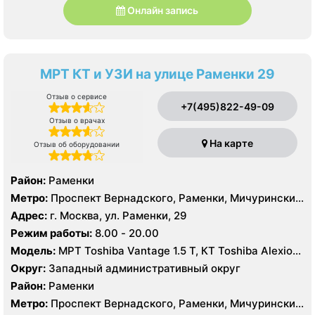
Онлайн запись
МРТ КТ и УЗИ на улице Раменки 29
Отзыв о сервисе
+7(495)822-49-09
Отзыв о врачах
На карте
Отзыв об оборудовании
Район:
Раменки
Метро:
Проспект Вернадского, Раменки, Мичуринский
проспект
Адрес:
г. Москва, ул. Раменки, 29
Режим работы:
8.00 - 20.00
Модель:
МРТ Toshiba Vantage 1.5 Т, КТ Toshiba Alexion
16 срезов, УЗИ
Округ:
Западный административный округ
Район:
Раменки
Метро:
Проспект Вернадского, Раменки, Мичуринский