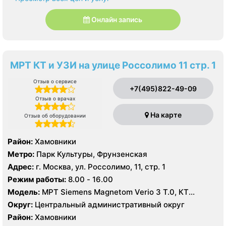
Онлайн запись
МРТ КТ и УЗИ на улице Россолимо 11 стр. 1
Отзыв о сервисе
+7(495)822-49-09
Отзыв о врачах
На карте
Отзыв об оборудовании
Район:
Хамовники
Метро:
Парк Культуры, Фрунзенская
Адрес:
г. Москва, ул. Россолимо, 11, стр. 1
Режим работы:
8.00 - 16.00
Модель:
МРТ Siemens Magnetom Verio 3 Т.0, КТ
Toshiba Aquilion 160 срезов, УЗИ
Округ:
Центральный административный округ
Район:
Хамовники