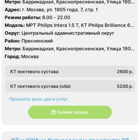
Метро:
Баррикадная, Краснопресненская, Улица 1905
года
Адрес:
г. Москва, ул. 1905 года, 7, стр. 1
Режим работы:
8.00 - 22.00
Модель:
МРТ Philips Intera 1.5 T, КТ Philips Brilliance 64
среза, УЗИ
Округ:
Центральный административный округ
Район:
Пресненский
Метро:
Баррикадная, Краснопресненская, Улица 1905
года
Город:
Москва
КТ локтевого сустава
2600 p.
КТ локтевого сустава (оба)
5200 p.
Просмотр всех цен и услуг
Онлайн запись