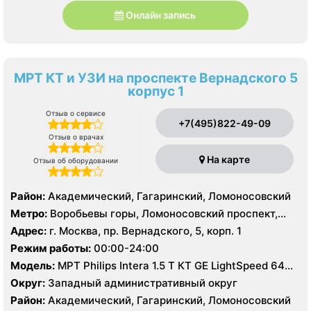
Онлайн запись
МРТ КТ и УЗИ на проспекте Вернадского 5
корпус 1
Отзыв о сервисе
+7(495)822-49-09
Отзыв о врачах
На карте
Отзыв об оборудовании
Район:
Академический, Гагаринский, Ломоносовский
Метро:
Воробьевы горы, Ломоносовский проспект,
Университет
Адрес:
г. Москва, пр. Вернадского, 5, корп. 1
Режим работы:
00:00-24:00
Модель:
МРТ Philips Intera 1.5 T КТ GE LightSpeed 64
среза, УЗИ Philips HD15
Округ:
Западный административный округ
Район:
Академический, Гагаринский, Ломоносовский