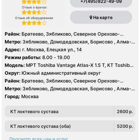
+7(495)822-49-09
Отзыв о врачах
На карте
Отзыв об оборудовании
Район:
Братеево, Зябликово, Северное Орехово-
Борисово, Южное Орехово-Борисово
Метро:
Зябликово, Домодедовская, Борисово , Алма-
Атинская, Красногвардейская, Шипиловская
Адрес:
г. Москва, Елецкая ул., 14
Режим работы:
8.00 - 19.00
Модель:
МРТ Toshiba Vantage Atlas-X 1.5 Т, КТ Toshiba
AQUILION RXL 16 срезов, УЗИ
Округ:
Южный административный округ
Район:
Братеево, Зябликово, Северное Орехово-
Борисово, Южное Орехово-Борисово
Метро:
Зябликово, Домодедовская, Борисово , Алма-
Атинская, Красногвардейская, Шипиловская
Город:
Москва
КТ локтевого сустава
2600 p.
КТ локтевого сустава (оба)
5200 p.
Просмотр всех цен и услуг