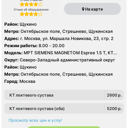
На карте
Отзыв об оборудовании
Район:
Щукино
Метро:
Октябрьское поле, Стрешнево, Щукинская
Адрес:
г. Москва, ул. Маршала Новикова, 23, стр. 2
Режим работы:
8.00 - 20.00
Модель:
МРТ SIEMENS MAGNETOM Espree 1.5 Т, КТ
Toshiba Aquilion 64 среза, УЗИ Toshiba Aplio 500
Округ:
Северо-Западный административный округ
Район:
Щукино
Метро:
Октябрьское поле, Стрешнево, Щукинская
Город:
Москва
КТ локтевого сустава
2600 p.
КТ локтевого сустава (оба)
5200 p.
Просмотр всех цен и услуг