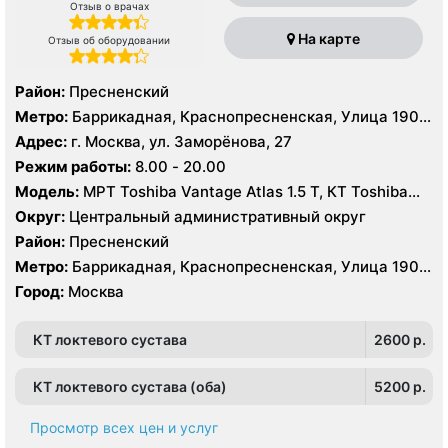
Отзыв о врачах
На карте
Отзыв об оборудовании
Район:
Пресненский
Метро:
Баррикадная, Краснопресненская, Улица 1905
года
Адрес:
г. Москва, ул. Заморёнова, 27
Режим работы:
8.00 - 20.00
Модель:
МРТ Toshiba Vantage Atlas 1.5 Т, КТ Toshiba
Aquilion 64, УЗИ GE Logiq 7
Округ:
Центральный административный округ
Район:
Пресненский
Метро:
Баррикадная, Краснопресненская, Улица 1905
года
Город:
Москва
КТ локтевого сустава
2600 p.
КТ локтевого сустава (оба)
5200 p.
Просмотр всех цен и услуг