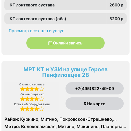
КТ локтевого сустава
2600 p.
КТ локтевого сустава (оба)
5200 p.
Просмотр всех цен и услуг
Онлайн запись
МРТ КТ и УЗИ на улице Героев
Панфиловцев 28
Отзыв о сервисе
+7(495)822-49-09
Отзыв о врачах
На карте
Отзыв об оборудовании
Район:
Куркино, Митино, Покровское-Стрешнево,
Северное Тушино, Строгино, Южное Тушино
Метро:
Волоколамская, Митино, Мякинино, Планерная,