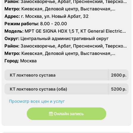
Район:
Замоскворечье, Арбат, Пресненский, Тверской,
Хамовники
Метро:
Киевская, Деловой центр, Выставочная,
Боровицкая, Библиотека им. Ленина, Баррикадная,
Адрес:
г. Москва, ул. Новый Арбат, 32
Арбатская, Краснопресненская, Кропоткинская, Парк
Режим работы:
8.00 - 20.00
Культуры, Смоленская, Улица 1905 года,
Модель:
МРТ GE SIGNA HDX 1,5 T, КТ General Electric
Александровский сад
VCT 64 среза, УЗИ GE Logiq E9, GE Vivid E9, GE Voluson
Округ:
Центральный административный округ
E6
Район:
Замоскворечье, Арбат, Пресненский, Тверской,
Хамовники
Метро:
Киевская, Деловой центр, Выставочная,
Боровицкая, Библиотека им. Ленина, Баррикадная,
Город:
Москва
Арбатская, Краснопресненская, Кропоткинская, Парк
Культуры, Смоленская, Улица 1905 года,
КТ локтевого сустава
2600 p.
Александровский сад
КТ локтевого сустава (оба)
5200 p.
Просмотр всех цен и услуг
Онлайн запись