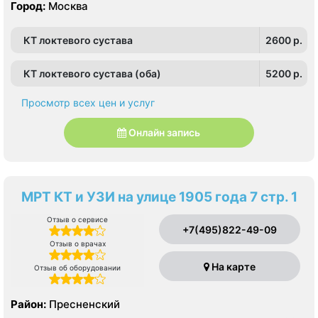
проспект
Город:
Москва
КТ локтевого сустава
2600 p.
КТ локтевого сустава (оба)
5200 p.
Просмотр всех цен и услуг
Онлайн запись
МРТ КТ и УЗИ на улице 1905 года 7 стр. 1
Отзыв о сервисе
+7(495)822-49-09
Отзыв о врачах
На карте
Отзыв об оборудовании
Район:
Пресненский