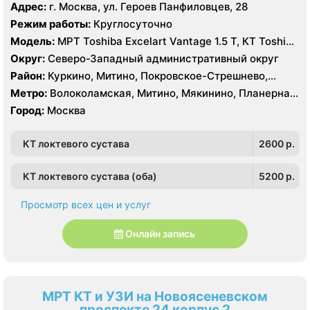
Пятницкое шоссе, Спартак, Строгино, Сходненская,
Адрес:
г. Москва, ул. Героев Панфиловцев, 28
Тушинская, Щукинская
Режим работы:
Круглосуточно
Модель:
МРТ Toshiba Excelart Vantage 1.5 Т, КТ Toshiba
AQUILION RXL 16 срезов
Округ:
Северо-Западный административный округ
Район:
Куркино, Митино, Покровское-Стрешнево,
Северное Тушино, Строгино, Южное Тушино
Метро:
Волоколамская, Митино, Мякинино, Планерная,
Пятницкое шоссе, Спартак, Строгино, Сходненская,
Город:
Москва
Тушинская, Щукинская
КТ локтевого сустава
2600 p.
КТ локтевого сустава (оба)
5200 p.
Просмотр всех цен и услуг
Онлайн запись
МРТ КТ и УЗИ на Новоясеневском
проспекте 24 корпус 2