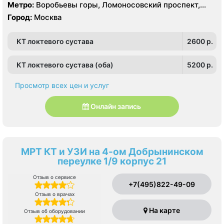
Метро:
Воробьевы горы, Ломоносовский проспект,
Университет
Город:
Москва
КТ локтевого сустава
2600 p.
КТ локтевого сустава (оба)
5200 p.
Просмотр всех цен и услуг
Онлайн запись
МРТ КТ и УЗИ на 4-ом Добрынинском
переулке 1/9 корпус 21
Отзыв о сервисе
+7(495)822-49-09
Отзыв о врачах
На карте
Отзыв об оборудовании