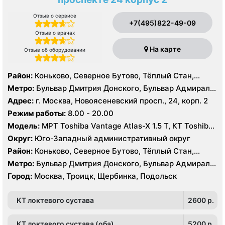
Отзыв о сервисе
+7(495)822-49-09
Отзыв о врачах
На карте
Отзыв об оборудовании
Район:
Коньково, Северное Бутово, Тёплый Стан,
Южное Бутово, Ясенево
Метро:
Бульвар Дмитрия Донского, Бульвар Адмирала
Ушакова, Битцевский парк , Беляево, Аннино ,
Адрес:
г. Москва, Новоясеневский просп., 24, корп. 2
Лесопарковая, Новоясеневская, Теплый Стан, Улица
Режим работы:
8.00 - 20.00
Академика Янгеля, Улица Горчакова, Улица
Модель:
МРТ Toshiba Vantage Atlas-X 1.5 Т, КТ Toshiba
Скобелевская, Улица Старокачаловская, Ясенево,
AQUILION RXL 16 срезов, УЗИ
Коммунарка, Ольховая, Прокшино, Филатов Луг
Округ:
Юго-Западный административный округ
Район:
Коньково, Северное Бутово, Тёплый Стан,
Южное Бутово, Ясенево
Метро:
Бульвар Дмитрия Донского, Бульвар Адмирала
Ушакова, Битцевский парк , Беляево, Аннино ,
Город:
Москва, Троицк, Щербинка, Подольск
Лесопарковая, Новоясеневская, Теплый Стан, Улица
Академика Янгеля, Улица Горчакова, Улица
КТ локтевого сустава
2600 p.
Скобелевская, Улица Старокачаловская, Ясенево,
Коммунарка, Ольховая, Прокшино, Филатов Луг
КТ локтевого сустава (оба)
5200 p.