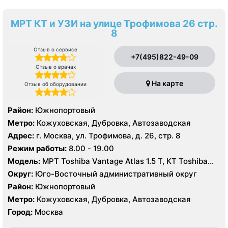
МРТ КТ и УЗИ на улице Трофимова 26 стр.
8
Отзыв о сервисе
+7(495)822-49-09
Отзыв о врачах
На карте
Отзыв об оборудовании
Район:
Южнопортовый
Метро:
Кожуховская, Дубровка, Автозаводская
Адрес:
г. Москва, ул. Трофимова, д. 26, стр. 8
Режим работы:
8.00 - 19.00
Модель:
МРТ Toshiba Vantage Atlas 1.5 Т, КТ Toshiba
AQUILION RXL 16 срезов, УЗИ GE Voluson E8, GE Vivid 9
Округ:
Юго-Восточный административный округ
Район:
Южнопортовый
Метро:
Кожуховская, Дубровка, Автозаводская
Город:
Москва