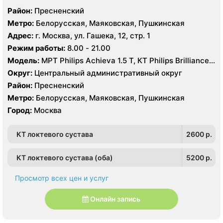
Район:
Пресненский
Метро:
Белорусская, Маяковская, Пушкинская
Адрес:
г. Москва, ул. Гашека, 12, стр. 1
Режим работы:
8.00 - 21.00
Модель:
МРТ Philips Achieva 1.5 T, КТ Philips Brilliance
CT 64 среза, УЗИ Philips iE33 X-matrix
Округ:
Центральный административный округ
Район:
Пресненский
Метро:
Белорусская, Маяковская, Пушкинская
Город:
Москва
КТ локтевого сустава
2600 p.
КТ локтевого сустава (оба)
5200 p.
Просмотр всех цен и услуг
Онлайн запись