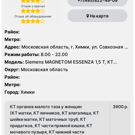
+7(495)822-49-09
Отзыв о врачах
На карте
Отзыв об оборудовании
Район:
Метро:
Адрес:
Московская область, г. Химки, ул. Совхозная 4,
стр 1
Режим работы:
8.00 - 22.00
Модель:
Siemens MAGNETOM ESSENZA 1,5 Т, КТ
Siemens Healthineers 64 среза, УЗИ
Округ:
Московская область
Район:
Метро:
Город:
Химки
КТ органов малого таза у женщин
3900 p.
(КТ матки, КТ яичников, КТ влагалища, КТ
шейки матки, КТ маточных труб, КТ
придатков, КТ части прямой кишки, КТ
мочевого пузыря, КТ нижней части