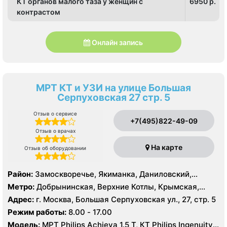
КТ органов малого таза у женщин с
6950 p.
контрастом
Онлайн запись
МРТ КТ и УЗИ на улице Большая
Серпуховская 27 стр. 5
Отзыв о сервисе
+7(495)822-49-09
Отзыв о врачах
На карте
Отзыв об оборудовании
Район:
Замоскворечье, Якиманка, Даниловский,
Донской
Метро:
Добрынинская, Верхние Котлы, Крымская,
Ленинский проспект, Новокузнецкая, Октябрьская,
Адрес:
г. Москва, Большая Серпуховская ул., 27, стр. 5
Павелецкая, Полянка, Серпуховская, Третьяковская,
Режим работы:
8.00 - 17.00
Тульская, Шаболовская
Модель:
МРТ Philips Achieva 1.5 T, КТ Philips Ingenuity