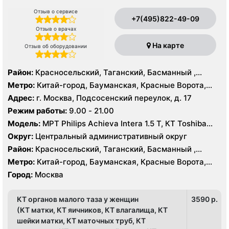
Отзыв о сервисе
+7(495)822-49-09
Отзыв о врачах
На карте
Отзыв об оборудовании
Район:
Красносельский, Таганский, Басманный ,
Тверской
Метро:
Китай-город, Бауманская, Красные Ворота,
Кузнецкий мост, Курская, Лубянка, Площадь Ильича,
Адрес:
г. Москва, Подсосенский переулок, д. 17
Сретенский бульвар, Таганская, Чкаловская
Режим работы:
9.00 - 21.00
Модель:
МРТ Philips Achieva Intera 1.5 T, КТ Toshiba
Aquilion CXL 128 срезов, УЗИ
Округ:
Центральный административный округ
Район:
Красносельский, Таганский, Басманный ,
Тверской
Метро:
Китай-город, Бауманская, Красные Ворота,
Кузнецкий мост, Курская, Лубянка, Площадь Ильича,
Город:
Москва
Сретенский бульвар, Таганская, Чкаловская
КТ органов малого таза у женщин
3590 p.
(КТ матки, КТ яичников, КТ влагалища, КТ
шейки матки, КТ маточных труб, КТ