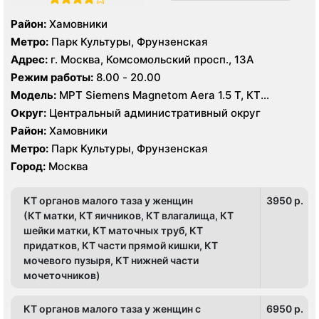
Район:
Хамовники
Метро:
Парк Культуры, Фрунзенская
Адрес:
г. Москва, Комсомольский просп., 13А
Режим работы:
8.00 - 20.00
Модель:
МРТ Siemens Magnetom Aera 1.5 T, КТ
SIEMENS Healthineers 64 среза, УЗИ Mindrey DS 8,
Округ:
Центральный административный округ
Philips Affiniti 70
Район:
Хамовники
Метро:
Парк Культуры, Фрунзенская
Город:
Москва
КТ органов малого таза у женщин
3950 p.
(КТ матки, КТ яичников, КТ влагалища, КТ
шейки матки, КТ маточных труб, КТ
придатков, КТ части прямой кишки, КТ
мочевого пузыря, КТ нижней части
мочеточников)
КТ органов малого таза у женщин с
6950 p.