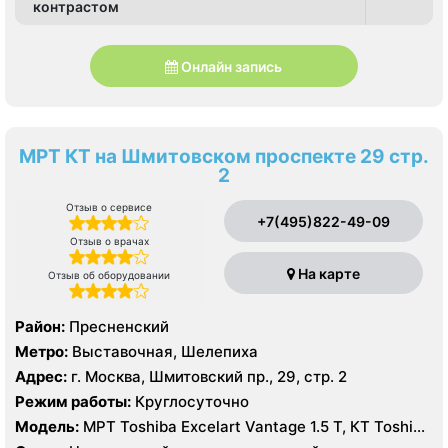
контрастом
Онлайн запись
МРТ КТ на Шмитовском проспекте 29 стр.
2
Отзыв о сервисе
+7(495)822-49-09
Отзыв о врачах
На карте
Отзыв об оборудовании
Район:
Пресненский
Метро:
Выставочная, Шелепиха
Адрес:
г. Москва, Шмитовский пр., 29, стр. 2
Режим работы:
Круглосуточно
Модель:
МРТ Toshiba Excelart Vantage 1.5 Т, КТ Toshiba
AQUILION RXL 16 срезов