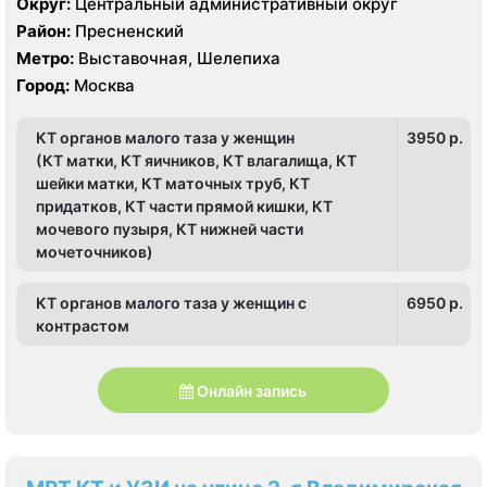
Округ:
Центральный административный округ
Район:
Пресненский
Метро:
Выставочная, Шелепиха
Город:
Москва
КТ органов малого таза у женщин
3950 p.
(КТ матки, КТ яичников, КТ влагалища, КТ
шейки матки, КТ маточных труб, КТ
придатков, КТ части прямой кишки, КТ
мочевого пузыря, КТ нижней части
мочеточников)
КТ органов малого таза у женщин с
6950 p.
контрастом
Онлайн запись