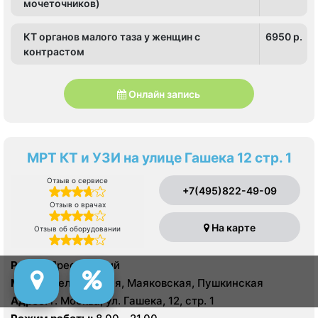
мочеточников)
КТ органов малого таза у женщин с
6950 p.
контрастом
Онлайн запись
МРТ КТ и УЗИ на улице Гашека 12 стр. 1
Отзыв о сервисе
+7(495)822-49-09
Отзыв о врачах
На карте
Отзыв об оборудовании
Район:
Пресненский
Метро:
Белорусская, Маяковская, Пушкинская
Адрес:
г. Москва, ул. Гашека, 12, стр. 1