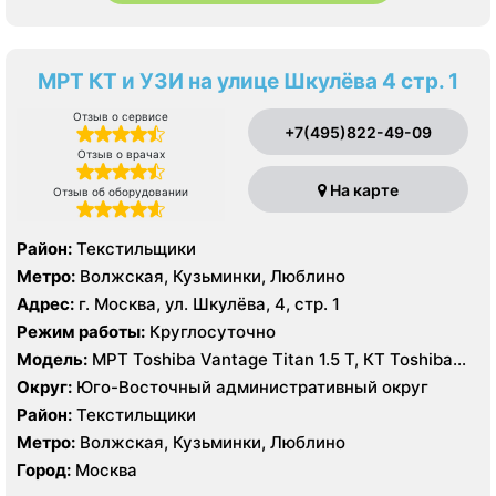
МРТ КТ и УЗИ на улице Шкулёва 4 стр. 1
Отзыв о сервисе
+7(495)822-49-09
Отзыв о врачах
На карте
Отзыв об оборудовании
Район:
Текстильщики
Метро:
Волжская, Кузьминки, Люблино
Адрес:
г. Москва, ул. Шкулёва, 4, стр. 1
Режим работы:
Круглосуточно
Модель:
МРТ Toshiba Vantage Titan 1.5 T, КТ Toshiba
Aquilion Prime 160 срезов, УЗИ
Округ:
Юго-Восточный административный округ
Район:
Текстильщики
Метро:
Волжская, Кузьминки, Люблино
Город:
Москва