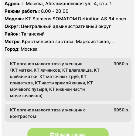
Пролетарская
Адрес:
г. Москва, Абельмановская ул., 4, стр. 1
Режим работы:
8.00 - 20.00
Модель:
КТ Siemens SOMATOM Definition AS 64 среза,
УЗИ GE Voluson730 Pro, Philips iE33, GE Voluson730
Округ:
Центральный административный округ
Expert
Район:
Таганский
Метро:
Крестьянская застава, Марксистская,
Пролетарская
Город:
Москва
КТ органов малого таза у женщин
3950 p.
(КТ матки, КТ яичников, КТ влагалища, КТ
шейки матки, КТ маточных труб, КТ
придатков, КТ части прямой кишки, КТ
мочевого пузыря, КТ нижней части
мочеточников)
КТ органов малого таза у женщин с
6950 p.
контрастом
Онлайн запись