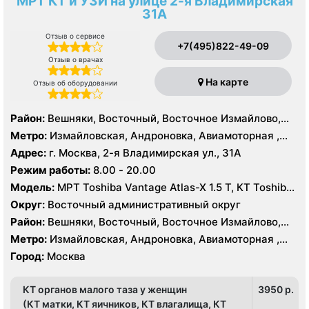
МРТ КТ и УЗИ на улице 2-я Владимирская
31А
Отзыв о сервисе
+7(495)822-49-09
Отзыв о врачах
На карте
Отзыв об оборудовании
Район:
Вешняки, Восточный, Восточное Измайлово,
Гольяново, Ивановское, Измайлово, Косино-
Метро:
Измайловская, Андроновка, Авиамоторная ,
Ухтомский, Метрогородок, Новогиреево, Новокосино,
Новогиреево, Новокосино, Первомайская, Перово,
Адрес:
г. Москва, 2-я Владимирская ул., 31А
Перово, Преображенское, Северное Измайлово,
Соколиная гора, Шоссе Энтузиастов
Режим работы:
8.00 - 20.00
Соколиная Гора, Нижегородский, Рязанский
Модель:
МРТ Toshiba Vantage Atlas-X 1.5 Т, КТ Toshiba
Aquilion 64 среза, УЗИ
Округ:
Восточный административный округ
Район:
Вешняки, Восточный, Восточное Измайлово,
Гольяново, Ивановское, Измайлово, Косино-
Метро:
Измайловская, Андроновка, Авиамоторная ,
Ухтомский, Метрогородок, Новогиреево, Новокосино,
Новогиреево, Новокосино, Первомайская, Перово,
Город:
Москва
Перово, Преображенское, Северное Измайлово,
Соколиная гора, Шоссе Энтузиастов
Соколиная Гора, Нижегородский, Рязанский
КТ органов малого таза у женщин
3950 p.
(КТ матки, КТ яичников, КТ влагалища, КТ