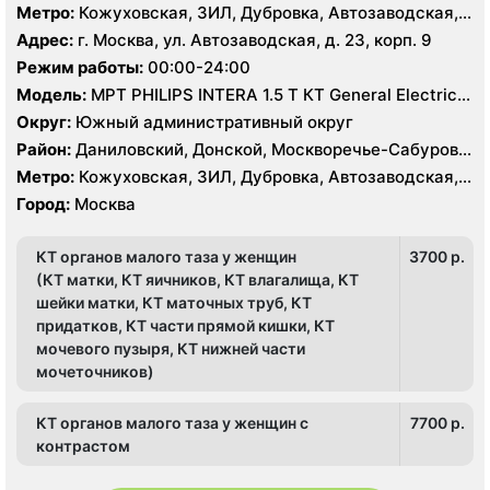
Нагатино-Садовники, Нагатинский Затон, Нагорный
Метро:
Кожуховская, ЗИЛ, Дубровка, Автозаводская,
Нагатинская, Технопарк, Тульская, Угрешская
Адрес:
г. Москва, ул. Автозаводская, д. 23, корп. 9
Режим работы:
00:00-24:00
Модель:
МРТ PHILIPS INTERA 1.5 T КТ General Electric
LIGHT SPEED 64 среза
Округ:
Южный административный округ
Район:
Даниловский, Донской, Москворечье-Сабурово,
Нагатино-Садовники, Нагатинский Затон, Нагорный
Метро:
Кожуховская, ЗИЛ, Дубровка, Автозаводская,
Нагатинская, Технопарк, Тульская, Угрешская
Город:
Москва
КТ органов малого таза у женщин
3700 p.
(КТ матки, КТ яичников, КТ влагалища, КТ
шейки матки, КТ маточных труб, КТ
придатков, КТ части прямой кишки, КТ
мочевого пузыря, КТ нижней части
мочеточников)
КТ органов малого таза у женщин с
7700 p.
контрастом