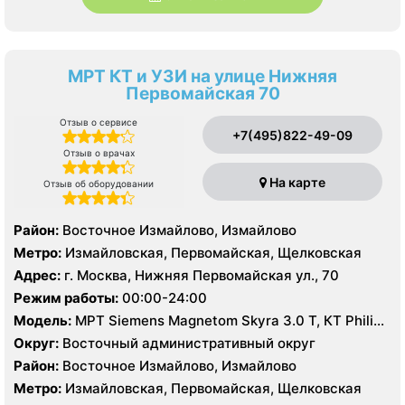
МРТ КТ и УЗИ на улице Нижняя
Первомайская 70
Отзыв о сервисе
+7(495)822-49-09
Отзыв о врачах
На карте
Отзыв об оборудовании
Район:
Восточное Измайлово, Измайлово
Метро:
Измайловская, Первомайская, Щелковская
Адрес:
г. Москва, Нижняя Первомайская ул., 70
Режим работы:
00:00-24:00
Модель:
МРТ Siemens Magnetom Skyra 3.0 Т, КТ Philips
Brilliance CT 64 среза, КТ Siemens Somatom Definition
Округ:
Восточный административный округ
128 срезов, УЗИ
Район:
Восточное Измайлово, Измайлово
Метро:
Измайловская, Первомайская, Щелковская