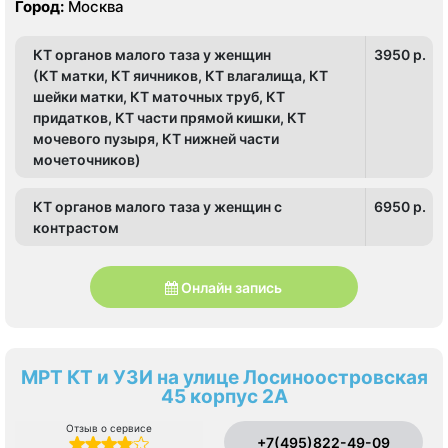
Город:
Москва
КТ органов малого таза у женщин
3950 p.
(КТ матки, КТ яичников, КТ влагалища, КТ
шейки матки, КТ маточных труб, КТ
придатков, КТ части прямой кишки, КТ
мочевого пузыря, КТ нижней части
мочеточников)
КТ органов малого таза у женщин с
6950 p.
контрастом
Онлайн запись
МРТ КТ и УЗИ на улице Лосиноостровская
45 корпус 2А
Отзыв о сервисе
+7(495)822-49-09