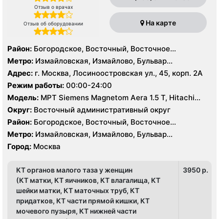
Отзыв о врачах
На карте
Отзыв об оборудовании
Район:
Богородское, Восточный, Восточное
Измайлово, Гольяново, Измайлово, Метрогородок,
Метро:
Измайловская, Измайлово, Бульвар
Северное Измайлово, Соколиная Гора, Сокольники
Рокоссовского, Белокаменная , Локомотив ,
Адрес:
г. Москва, Лосиноостровская ул., 45, корп. 2А
Партизанская, Первомайская, Преображенская
Режим работы:
00:00-24:00
площадь, Ростокино, Семеновская, Соколиная гора,
Модель:
МРТ Siemens Magnetom Aera 1.5 T, Hitachi
Сокольники, Черкизовская, Щелковская,
Aperto 0.4 Т, КТ Philips Brilliance CT 64 среза, УЗИ
Электрозаводская
Округ:
Восточный административный округ
Район:
Богородское, Восточный, Восточное
Измайлово, Гольяново, Измайлово, Метрогородок,
Метро:
Измайловская, Измайлово, Бульвар
Северное Измайлово, Соколиная Гора, Сокольники
Рокоссовского, Белокаменная , Локомотив ,
Город:
Москва
Партизанская, Первомайская, Преображенская
площадь, Ростокино, Семеновская, Соколиная гора,
КТ органов малого таза у женщин
3950 p.
Сокольники, Черкизовская, Щелковская,
Электрозаводская
(КТ матки, КТ яичников, КТ влагалища, КТ
шейки матки, КТ маточных труб, КТ
придатков, КТ части прямой кишки, КТ
мочевого пузыря, КТ нижней части