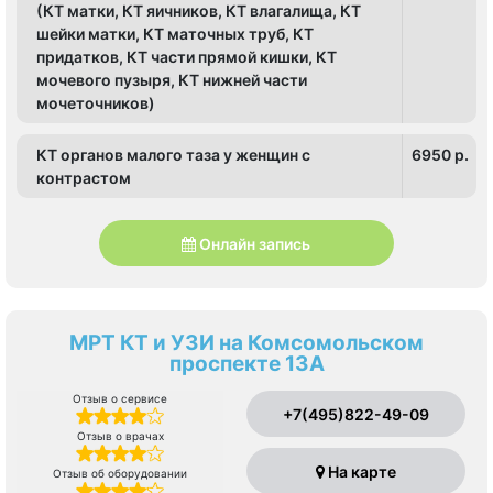
(КТ матки, КТ яичников, КТ влагалища, КТ
шейки матки, КТ маточных труб, КТ
придатков, КТ части прямой кишки, КТ
мочевого пузыря, КТ нижней части
мочеточников)
КТ органов малого таза у женщин с
6950 p.
контрастом
Онлайн запись
МРТ КТ и УЗИ на Комсомольском
проспекте 13А
Отзыв о сервисе
+7(495)822-49-09
Отзыв о врачах
На карте
Отзыв об оборудовании