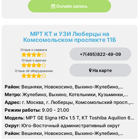
Онлайн запись
МРТ КТ и УЗИ Люберцы на
Комсомольском проспекте 11Б
Отзыв о сервисе
+7(495)822-49-09
Отзыв о врачах
На карте
Отзыв об оборудовании
Район:
Вешняки, Новокосино, Выхино-Жулебино,
Кузьминки
Метро:
Жулебино, Выхино, Котельники, Кузьминки,
Лермонтовский проспект, Новокосино, Рязанский
Адрес:
г. Москва, г. Люберцы, Комсомольский просп.,
проспект, Косино, Лухмановская, Окская, Улица
11Б
Режим работы:
9.00 - 21.00
Дмитриевского, Юго-Восточная, Некрасовка
Модель:
МРТ GE Signa HDx 1.5 T, КТ Toshiba Aquilion 64
среза, УЗИ GE Logiq 7
Округ:
Юго-Восточный административный округ
Район:
Вешняки, Новокосино, Выхино-Жулебино,