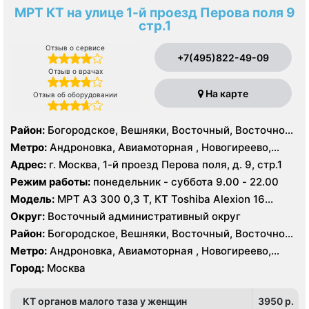
МРТ КТ на улице 1-й проезд Перова поля 9
стр.1
Отзыв о сервисе
+7(495)822-49-09
Отзыв о врачах
На карте
Отзыв об оборудовании
Район:
Богородское, Вешняки, Восточный, Восточное
Измайлово, Гольяново, Ивановское, Измайлово,
Метро:
Андроновка, Авиамоторная , Новогиреево,
Косино-Ухтомский, Метрогородок, Новогиреево,
Новокосино, Перово, Соколиная гора, Шоссе
Адрес:
г. Москва, 1-й проезд Перова поля, д. 9, стр.1
Новокосино, Перово, Преображенское, Северное
Энтузиастов
Режим работы:
понедельник - суббота 9.00 - 22.00
Измайлово, Соколиная Гора, Лефортово,
Нижегородский, Рязанский
Модель:
МРТ АЗ 300 0,3 Т, КТ Toshiba Alexion 16
срезов
Округ:
Восточный административный округ
Район:
Богородское, Вешняки, Восточный, Восточное
Измайлово, Гольяново, Ивановское, Измайлово,
Метро:
Андроновка, Авиамоторная , Новогиреево,
Косино-Ухтомский, Метрогородок, Новогиреево,
Новокосино, Перово, Соколиная гора, Шоссе
Город:
Москва
Новокосино, Перово, Преображенское, Северное
Энтузиастов
Измайлово, Соколиная Гора, Лефортово,
Нижегородский, Рязанский
КТ органов малого таза у женщин
3950 p.