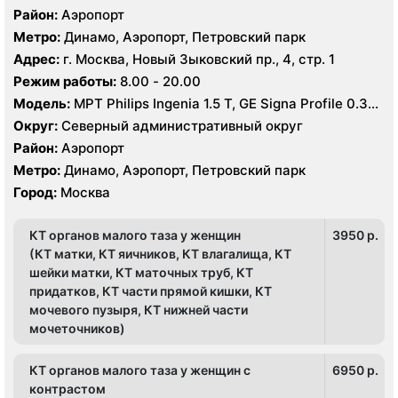
Район:
Аэропорт
Метро:
Динамо, Аэропорт, Петровский парк
Адрес:
г. Москва, Новый Зыковский пр., 4, стр. 1
Режим работы:
8.00 - 20.00
Модель:
МРТ Philips Ingenia 1.5 Т, GE Signa Profile 0.35
Т, КТ Toshiba Aquilion 64 среза, УЗИ GE Logiq 8
Округ:
Северный административный округ
Район:
Аэропорт
Метро:
Динамо, Аэропорт, Петровский парк
Город:
Москва
КТ органов малого таза у женщин
3950 p.
(КТ матки, КТ яичников, КТ влагалища, КТ
шейки матки, КТ маточных труб, КТ
придатков, КТ части прямой кишки, КТ
мочевого пузыря, КТ нижней части
мочеточников)
КТ органов малого таза у женщин с
6950 p.
контрастом