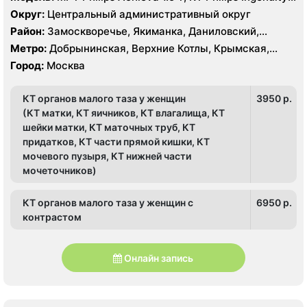
Elite 128 срезов, УЗИ Philips HD15 XE, GE Vivid 3 Pro
Округ:
Центральный административный округ
Район:
Замоскворечье, Якиманка, Даниловский,
Донской
Метро:
Добрынинская, Верхние Котлы, Крымская,
Ленинский проспект, Новокузнецкая, Октябрьская,
Город:
Москва
Павелецкая, Полянка, Серпуховская, Третьяковская,
Тульская, Шаболовская
КТ органов малого таза у женщин
3950 p.
(КТ матки, КТ яичников, КТ влагалища, КТ
шейки матки, КТ маточных труб, КТ
придатков, КТ части прямой кишки, КТ
мочевого пузыря, КТ нижней части
мочеточников)
КТ органов малого таза у женщин с
6950 p.
контрастом
Онлайн запись