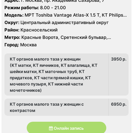
Адрес:
г. Москва, пр. Академика Сахарова, 7
Режим работы:
8.00 - 21.00
Модель:
МРТ Toshiba Vantage Atlas-X 1.5 Т, КТ Philips
Ingenuity Elite 128 срезов, УЗИ
Округ:
Центральный административный округ
Район:
Красносельский
Метро:
Красные Ворота, Сретенский бульвар,
Тургеневская
Город:
Москва
КТ органов малого таза у женщин
3950 p.
(КТ матки, КТ яичников, КТ влагалища, КТ
шейки матки, КТ маточных труб, КТ
придатков, КТ части прямой кишки, КТ
мочевого пузыря, КТ нижней части
мочеточников)
КТ органов малого таза у женщин с
6950 p.
контрастом
Онлайн запись