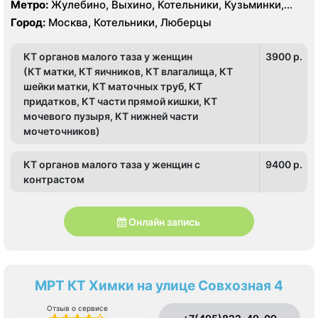
Кузьминки
Метро:
Жулебино, Выхино, Котельники, Кузьминки,
Лермонтовский проспект, Новокосино, Рязанский
Город:
Москва, Котельники, Люберцы
проспект, Косино, Лухмановская, Окская, Улица
Дмитриевского, Юго-Восточная, Некрасовка
КТ органов малого таза у женщин
3900 p.
(КТ матки, КТ яичников, КТ влагалища, КТ
шейки матки, КТ маточных труб, КТ
придатков, КТ части прямой кишки, КТ
мочевого пузыря, КТ нижней части
мочеточников)
КТ органов малого таза у женщин с
9400 p.
контрастом
Онлайн запись
МРТ КТ Химки на улице Совхозная 4
Отзыв о сервисе