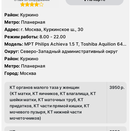
Район:
Куркино
Метро:
Планерная
Адрес:
г. Москва, Куркинское ш., 30
Режим работы:
8.00 - 22.00
Модель:
МРТ Philips Achieva 1.5 T, Toshiba Aquilion 64
срезов
Округ:
Северо-Западный административный округ
Район:
Куркино
Метро:
Планерная
Город:
Москва
КТ органов малого таза у женщин
3950 p.
(КТ матки, КТ яичников, КТ влагалища, КТ
шейки матки, КТ маточных труб, КТ
придатков, КТ части прямой кишки, КТ
мочевого пузыря, КТ нижней части
мочеточников)