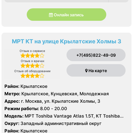
Онлайн запись
МРТ КТ на улице Крылатские Холмы 3
Отзыв о сервисе
+7(495)822-49-09
Отзыв о врачах
На карте
Отзыв об оборудовании
Район:
Крылатское
Метро:
Крылатское, Кунцевская, Молодежная
Адрес:
г. Москва, ул. Крылатские Холмы, 3
Режим работы:
8.00 - 20.00
Модель:
МРТ Toshiba Vantage Atlas 1.5Т, КТ Toshiba
Aquilion 64 среза
Округ:
Западный административный округ
Район:
Крылатское