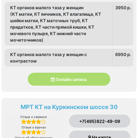
КТ органов малого таза у женщин
3950 p.
(КТ матки, КТ яичников, КТ влагалища, КТ
шейки матки, КТ маточных труб, КТ
придатков, КТ части прямой кишки, КТ
мочевого пузыря, КТ нижней части
мочеточников)
КТ органов малого таза у женщин с
6950 p.
контрастом
Онлайн запись
МРТ КТ на Куркинском шоссе 30
Отзыв о сервисе
+7(495)822-49-09
Отзыв о врачах
На карте
Отзыв об оборудовании