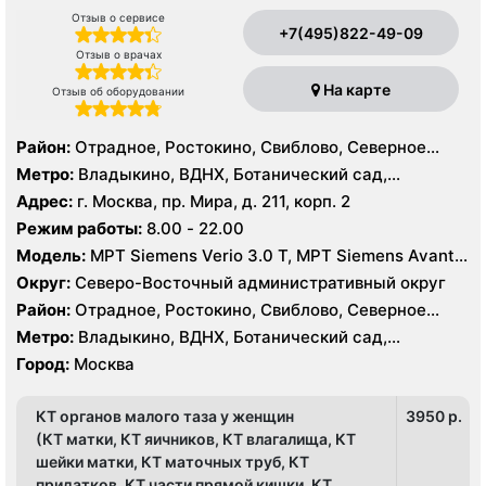
Отзыв о сервисе
+7(495)822-49-09
Отзыв о врачах
На карте
Отзыв об оборудовании
Район:
Отрадное, Ростокино, Свиблово, Северное
Медведково, Южное Медведково, Ярославский
Метро:
Владыкино, ВДНХ, Ботанический сад,
Белокаменная , Бабушкинская, Отрадное, Ростокино,
Адрес:
г. Москва, пр. Мира, д. 211, корп. 2
Свиблово
Режим работы:
8.00 - 22.00
Модель:
МРТ Siemens Verio 3.0 Т, МРТ Siemens Avanta
1.5 Т, КТ Siemens Somatom Definition 256 срезов, УЗИ
Округ:
Северо-Восточный административный округ
Esaote MyLab 70
Район:
Отрадное, Ростокино, Свиблово, Северное
Медведково, Южное Медведково, Ярославский
Метро:
Владыкино, ВДНХ, Ботанический сад,
Белокаменная , Бабушкинская, Отрадное, Ростокино,
Город:
Москва
Свиблово
КТ органов малого таза у женщин
3950 p.
(КТ матки, КТ яичников, КТ влагалища, КТ
шейки матки, КТ маточных труб, КТ
придатков, КТ части прямой кишки, КТ