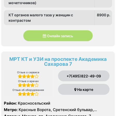
мочеточников)
КТ органов малого таза у женщин с
8900 p.
контрастом
Онлайн запись
МРТ КТ и УЗИ на проспекте Академика
Сахарова 7
Отзыв о сервисе
+7(495)822-49-09
Отзыв о врачах
На карте
Отзыв об оборудовании
Район:
Красносельский
Метро:
Красные Ворота, Сретенский бульвар,
Тургеневская