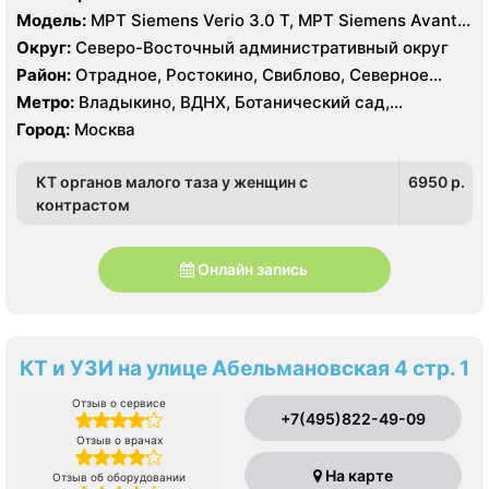
Модель:
МРТ Siemens Verio 3.0 Т, МРТ Siemens Avanta
1.5 Т, КТ Siemens Somatom Definition 256 срезов, УЗИ
Округ:
Северо-Восточный административный округ
Esaote MyLab 70
Район:
Отрадное, Ростокино, Свиблово, Северное
Медведково, Южное Медведково, Ярославский
Метро:
Владыкино, ВДНХ, Ботанический сад,
Белокаменная , Бабушкинская, Отрадное, Ростокино,
Город:
Москва
Свиблово
КТ органов малого таза у женщин с
6950 p.
контрастом
Онлайн запись
КТ и УЗИ на улице Абельмановская 4 стр. 1
Отзыв о сервисе
+7(495)822-49-09
Отзыв о врачах
На карте
Отзыв об оборудовании