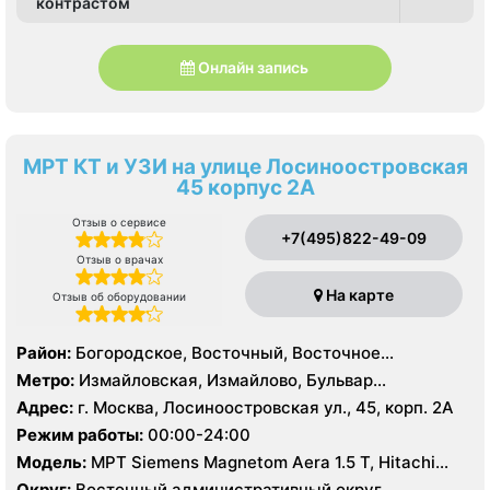
контрастом
Онлайн запись
МРТ КТ и УЗИ на улице Лосиноостровская
45 корпус 2А
Отзыв о сервисе
+7(495)822-49-09
Отзыв о врачах
На карте
Отзыв об оборудовании
Район:
Богородское, Восточный, Восточное
Измайлово, Гольяново, Измайлово, Метрогородок,
Метро:
Измайловская, Измайлово, Бульвар
Северное Измайлово, Соколиная Гора, Сокольники
Рокоссовского, Белокаменная , Локомотив ,
Адрес:
г. Москва, Лосиноостровская ул., 45, корп. 2А
Партизанская, Первомайская, Преображенская
Режим работы:
00:00-24:00
площадь, Ростокино, Семеновская, Соколиная гора,
Модель:
МРТ Siemens Magnetom Aera 1.5 T, Hitachi
Сокольники, Черкизовская, Щелковская,
Aperto 0.4 Т, КТ Philips Brilliance CT 64 среза, УЗИ
Электрозаводская
Округ:
Восточный административный округ