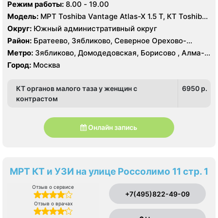
Режим работы:
8.00 - 19.00
Модель:
МРТ Toshiba Vantage Atlas-X 1.5 Т, КТ Toshiba
AQUILION RXL 16 срезов, УЗИ
Округ:
Южный административный округ
Район:
Братеево, Зябликово, Северное Орехово-
Борисово, Южное Орехово-Борисово
Метро:
Зябликово, Домодедовская, Борисово , Алма-
Атинская, Красногвардейская, Шипиловская
Город:
Москва
КТ органов малого таза у женщин с
6950 p.
контрастом
Онлайн запись
МРТ КТ и УЗИ на улице Россолимо 11 стр. 1
Отзыв о сервисе
+7(495)822-49-09
Отзыв о врачах