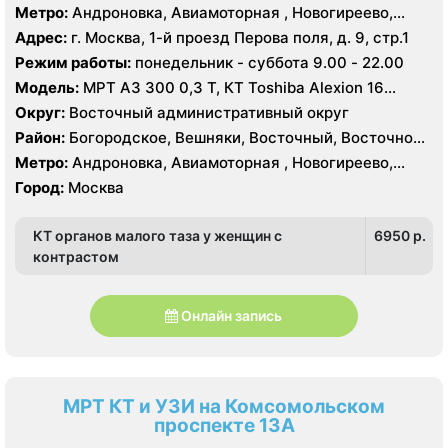
Измайлово, Гольяново, Ивановское, Измайлово,
Метро:
Андроновка, Авиамоторная , Новогиреево,
Косино-Ухтомский, Метрогородок, Новогиреево,
Новокосино, Перово, Соколиная гора, Шоссе
Адрес:
г. Москва, 1-й проезд Перова поля, д. 9, стр.1
Новокосино, Перово, Преображенское, Северное
Энтузиастов
Режим работы:
понедельник - суббота 9.00 - 22.00
Измайлово, Соколиная Гора, Лефортово,
Нижегородский, Рязанский
Модель:
МРТ АЗ 300 0,3 Т, КТ Toshiba Alexion 16
срезов
Округ:
Восточный административный округ
Район:
Богородское, Вешняки, Восточный, Восточное
Измайлово, Гольяново, Ивановское, Измайлово,
Метро:
Андроновка, Авиамоторная , Новогиреево,
Косино-Ухтомский, Метрогородок, Новогиреево,
Новокосино, Перово, Соколиная гора, Шоссе
Город:
Москва
Новокосино, Перово, Преображенское, Северное
Энтузиастов
Измайлово, Соколиная Гора, Лефортово,
Нижегородский, Рязанский
КТ органов малого таза у женщин с
6950 p.
контрастом
Онлайн запись
МРТ КТ и УЗИ на Комсомольском
проспекте 13А