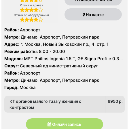
Отзыв о врачах
На карте
Отзыв об оборудовании
Район:
Аэропорт
Метро:
Динамо, Аэропорт, Петровский парк
Адрес:
г. Москва, Новый Зыковский пр., 4, стр. 1
Режим работы:
8.00 - 20.00
Модель:
МРТ Philips Ingenia 1.5 Т, GE Signa Profile 0.35
Т, КТ Toshiba Aquilion 64 среза, УЗИ GE Logiq 8
Округ:
Северный административный округ
Район:
Аэропорт
Метро:
Динамо, Аэропорт, Петровский парк
Город:
Москва
КТ органов малого таза у женщин с
6950 p.
контрастом
Онлайн запись