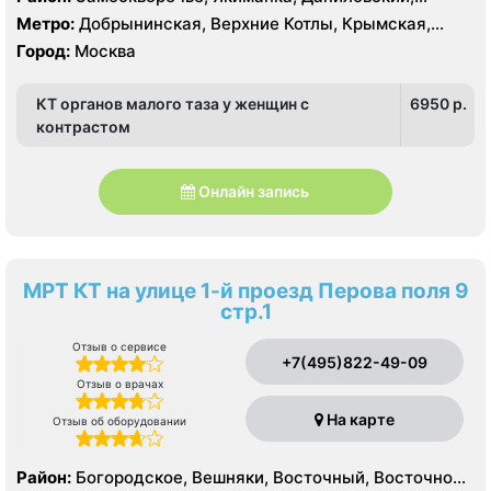
Донской
Метро:
Добрынинская, Верхние Котлы, Крымская,
Ленинский проспект, Новокузнецкая, Октябрьская,
Город:
Москва
Павелецкая, Полянка, Серпуховская, Третьяковская,
Тульская, Шаболовская
КТ органов малого таза у женщин с
6950 p.
контрастом
Онлайн запись
МРТ КТ на улице 1-й проезд Перова поля 9
стр.1
Отзыв о сервисе
+7(495)822-49-09
Отзыв о врачах
На карте
Отзыв об оборудовании
Район:
Богородское, Вешняки, Восточный, Восточное