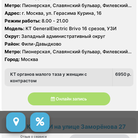
Метро:
Пионерская, Славянский бульвар, Филевский
парк
Адрес:
г. Москва, ул. Герасима Курина, 16
Режим работы:
8.00 - 21.00
Модель:
КТ GeneralElectric Brivo 16 срезов, УЗИ
Округ:
Западный административный округ
Район:
Фили-Давыдково
Метро:
Пионерская, Славянский бульвар, Филевский
парк
Город:
Москва
КТ органов малого таза у женщин с
6950 p.
контрастом
Онлайн запись
МРТ КТ и УЗИ на улице Заморёнова 27
Отзыв о сервисе