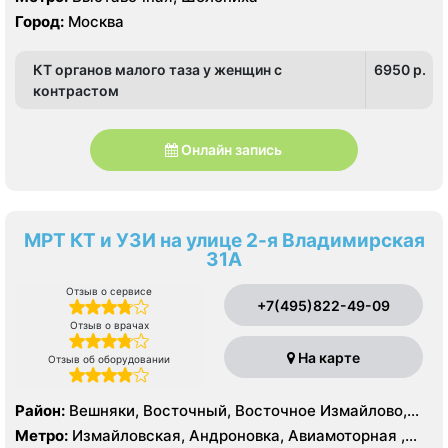
Город:
Москва
КТ органов малого таза у женщин с
6950 p.
контрастом
Онлайн запись
МРТ КТ и УЗИ на улице 2-я Владимирская
31А
Отзыв о сервисе
+7(495)822-49-09
Отзыв о врачах
На карте
Отзыв об оборудовании
Район:
Вешняки, Восточный, Восточное Измайлово,
Гольяново, Ивановское, Измайлово, Косино-
Метро:
Измайловская, Андроновка, Авиамоторная ,