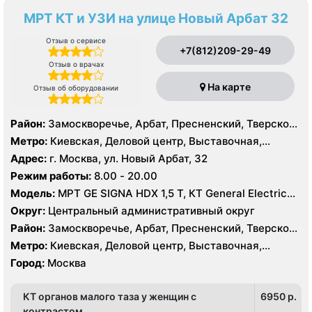
МРТ КТ и УЗИ на улице Новый Арбат 32
Отзыв о сервисе
+7(812)209-29-49
Отзыв о врачах
На карте
Отзыв об оборудовании
Район:
Замоскворечье, Арбат, Пресненский, Тверской,
Хамовники
Метро:
Киевская, Деловой центр, Выставочная,
Боровицкая, Библиотека им. Ленина, Баррикадная,
Адрес:
г. Москва, ул. Новый Арбат, 32
Арбатская, Краснопресненская, Кропоткинская, Парк
Режим работы:
8.00 - 20.00
Культуры, Смоленская, Улица 1905 года,
Модель:
МРТ GE SIGNA HDX 1,5 T, КТ General Electric
Александровский сад
VCT 64 среза, УЗИ GE Logiq E9, GE Vivid E9, GE Voluson
Округ:
Центральный административный округ
E6
Район:
Замоскворечье, Арбат, Пресненский, Тверской,
Хамовники
Метро:
Киевская, Деловой центр, Выставочная,
Боровицкая, Библиотека им. Ленина, Баррикадная,
Город:
Москва
Арбатская, Краснопресненская, Кропоткинская, Парк
Культуры, Смоленская, Улица 1905 года,
КТ органов малого таза у женщин с
6950 p.
Александровский сад
контрастом