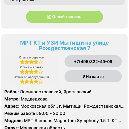
Онлайн запись
МРТ КТ и УЗИ Мытищи на улице
Рождественская 7
Отзыв о сервисе
+7(495)822-49-09
Отзыв о врачах
На карте
Отзыв об оборудовании
Район:
Лосиноостровский, Ярославский
Метро:
Медведково
Адрес:
Московская обл., г. Мытищи, Рождественская
ул., 7
Режим работы:
9.00 - 20.00
Модель:
МРТ Siemens Magnetom Symphony 1.5 Т, КТ
Siemens SOMATOM Emotion 16 срезов, УЗИ Philips
Округ:
Московская область