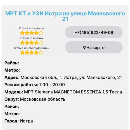
МРТ КТ и УЗИ Истра на улице Маяковского
21
Отзыв о сервисе
+7(495)822-49-09
Отзыв о врачах
На карте
Отзыв об оборудовании
Район:
Метро:
Адрес:
Московская обл., г. Истра, ул. Маяковского, 21
Режим работы:
7.00 - 20.00
Модель:
МРТ Siemens MAGNETOM ESSENZA 1,5 Тесла,
КТ Siemens SOMATOM Scope 16 срезов, УЗИ
Округ:
Московская область
Район:
Метро:
Город:
Истра