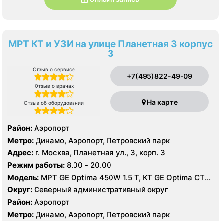
МРТ КТ и УЗИ на улице Планетная 3 корпус
3
Отзыв о сервисе
+7(495)822-49-09
Отзыв о врачах
На карте
Отзыв об оборудовании
Район:
Аэропорт
Метро:
Динамо, Аэропорт, Петровский парк
Адрес:
г. Москва, Планетная ул., 3, корп. 3
Режим работы:
8.00 - 20.00
Модель:
МРТ GE Optima 450W 1.5 T, КТ GE Optima CT
660 Asir 128 срезов, УЗИ GE LOGIQ S8
Округ:
Северный административный округ
Район:
Аэропорт
Метро:
Динамо, Аэропорт, Петровский парк