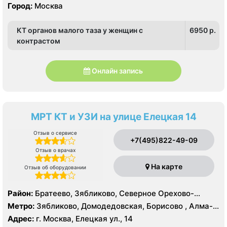
Город:
Москва
КТ органов малого таза у женщин с
6950 p.
контрастом
Онлайн запись
МРТ КТ и УЗИ на улице Елецкая 14
Отзыв о сервисе
+7(495)822-49-09
Отзыв о врачах
На карте
Отзыв об оборудовании
Район:
Братеево, Зябликово, Северное Орехово-
Борисово, Южное Орехово-Борисово
Метро:
Зябликово, Домодедовская, Борисово , Алма-
Атинская, Красногвардейская, Шипиловская
Адрес:
г. Москва, Елецкая ул., 14