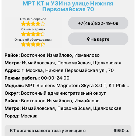
МРТ КТ и УЗИ на улице Нижняя
Первомайская 70
Отзыв о сервисе
+7(495)822-49-09
Отзыв о врачах
На карте
Отзыв об оборудовании
Район:
Восточное Измайлово, Измайлово
Метро:
Измайловская, Первомайская, Щелковская
Адрес:
г. Москва, Нижняя Первомайская ул., 70
Режим работы:
00:00-24:00
Модель:
МРТ Siemens Magnetom Skyra 3.0 Т, КТ Philips
Brilliance CT 64 среза, КТ Siemens Somatom Definition
Округ:
Восточный административный округ
128 срезов, УЗИ
Район:
Восточное Измайлово, Измайлово
Метро:
Измайловская, Первомайская, Щелковская
Город:
Москва
КТ органов малого таза у женщин с
6950 p.