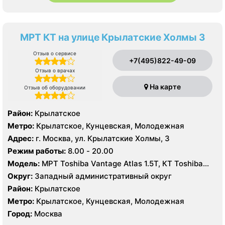
МРТ КТ на улице Крылатские Холмы 3
Отзыв о сервисе
+7(495)822-49-09
Отзыв о врачах
На карте
Отзыв об оборудовании
Район:
Крылатское
Метро:
Крылатское, Кунцевская, Молодежная
Адрес:
г. Москва, ул. Крылатские Холмы, 3
Режим работы:
8.00 - 20.00
Модель:
МРТ Toshiba Vantage Atlas 1.5Т, КТ Toshiba
Aquilion 64 среза
Округ:
Западный административный округ
Район:
Крылатское
Метро:
Крылатское, Кунцевская, Молодежная
Город:
Москва