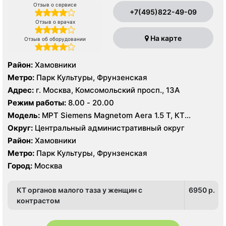
Отзыв о сервисе
+7(495)822-49-09
Отзыв о врачах
На карте
Отзыв об оборудовании
Район:
Хамовники
Метро:
Парк Культуры, Фрунзенская
Адрес:
г. Москва, Комсомольский просп., 13А
Режим работы:
8.00 - 20.00
Модель:
МРТ Siemens Magnetom Aera 1.5 T, КТ
SIEMENS Healthineers 64 среза, УЗИ Mindrey DS 8,
Округ:
Центральный административный округ
Philips Affiniti 70
Район:
Хамовники
Метро:
Парк Культуры, Фрунзенская
Город:
Москва
КТ органов малого таза у женщин с
6950 p.
контрастом