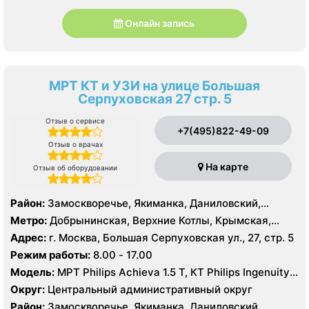
Онлайн запись
МРТ КТ и УЗИ на улице Большая
Серпуховская 27 стр. 5
Отзыв о сервисе
+7(495)822-49-09
Отзыв о врачах
На карте
Отзыв об оборудовании
Район:
Замоскворечье, Якиманка, Даниловский,
Донской
Метро:
Добрынинская, Верхние Котлы, Крымская,
Ленинский проспект, Новокузнецкая, Октябрьская,
Адрес:
г. Москва, Большая Серпуховская ул., 27, стр. 5
Павелецкая, Полянка, Серпуховская, Третьяковская,
Режим работы:
8.00 - 17.00
Тульская, Шаболовская
Модель:
МРТ Philips Achieva 1.5 T, КТ Philips Ingenuity
Elite 128 срезов, УЗИ Philips HD15 XE, GE Vivid 3 Pro
Округ:
Центральный административный округ
Район:
Замоскворечье, Якиманка, Даниловский,