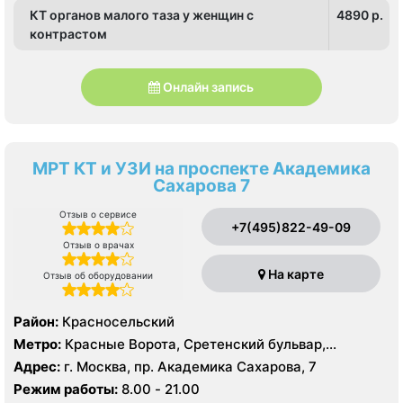
КТ органов малого таза у женщин с
4890 p.
контрастом
Онлайн запись
МРТ КТ и УЗИ на проспекте Академика
Сахарова 7
Отзыв о сервисе
+7(495)822-49-09
Отзыв о врачах
На карте
Отзыв об оборудовании
Район:
Красносельский
Метро:
Красные Ворота, Сретенский бульвар,
Тургеневская
Адрес:
г. Москва, пр. Академика Сахарова, 7
Режим работы:
8.00 - 21.00