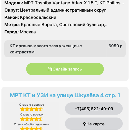
Модель:
МРТ Toshiba Vantage Atlas-X 1.5 Т, КТ Philips
Ingenuity Elite 128 срезов, УЗИ
Округ:
Центральный административный округ
Район:
Красносельский
Метро:
Красные Ворота, Сретенский бульвар,
Тургеневская
Город:
Москва
КТ органов малого таза у женщин с
6950 p.
контрастом
Онлайн запись
МРТ КТ и УЗИ на улице Шкулёва 4 стр. 1
Отзыв о сервисе
+7(495)822-49-09
Отзыв о врачах
На карте
Отзыв об оборудовании