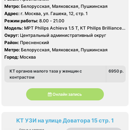
Метро:
Белорусская, Маяковская, Пушкинская
Адрес:
г. Москва, ул. Гашека, 12, стр. 1
Режим работы:
8.00 - 21.00
Модель:
МРТ Philips Achieva 1.5 T, КТ Philips Brilliance
CT 64 среза, УЗИ Philips iE33 X-matrix
Округ:
Центральный административный округ
Район:
Пресненский
Метро:
Белорусская, Маяковская, Пушкинская
Город:
Москва
КТ органов малого таза у женщин с
6950 p.
контрастом
Онлайн запись
КТ УЗИ на улице Доватора 15 стр. 1
Отзыв о сервисе