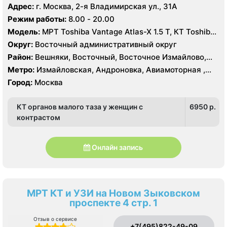
Ухтомский, Метрогородок, Новогиреево, Новокосино,
Новогиреево, Новокосино, Первомайская, Перово,
Адрес:
г. Москва, 2-я Владимирская ул., 31А
Перово, Преображенское, Северное Измайлово,
Соколиная гора, Шоссе Энтузиастов
Режим работы:
8.00 - 20.00
Соколиная Гора, Нижегородский, Рязанский
Модель:
МРТ Toshiba Vantage Atlas-X 1.5 Т, КТ Toshiba
Aquilion 64 среза, УЗИ
Округ:
Восточный административный округ
Район:
Вешняки, Восточный, Восточное Измайлово,
Гольяново, Ивановское, Измайлово, Косино-
Метро:
Измайловская, Андроновка, Авиамоторная ,
Ухтомский, Метрогородок, Новогиреево, Новокосино,
Новогиреево, Новокосино, Первомайская, Перово,
Город:
Москва
Перово, Преображенское, Северное Измайлово,
Соколиная гора, Шоссе Энтузиастов
Соколиная Гора, Нижегородский, Рязанский
КТ органов малого таза у женщин с
6950 p.
контрастом
Онлайн запись
МРТ КТ и УЗИ на Новом Зыковском
проспекте 4 стр. 1
Отзыв о сервисе
+7(495)822-49-09