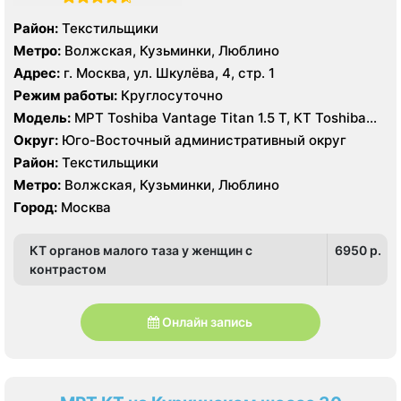
Район:
Текстильщики
Метро:
Волжская, Кузьминки, Люблино
Адрес:
г. Москва, ул. Шкулёва, 4, стр. 1
Режим работы:
Круглосуточно
Модель:
МРТ Toshiba Vantage Titan 1.5 T, КТ Toshiba
Aquilion Prime 160 срезов, УЗИ
Округ:
Юго-Восточный административный округ
Район:
Текстильщики
Метро:
Волжская, Кузьминки, Люблино
Город:
Москва
КТ органов малого таза у женщин с
6950 p.
контрастом
Онлайн запись