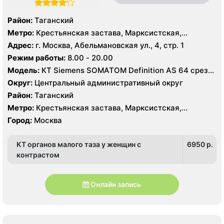
Район:
Таганский
Метро:
Крестьянская застава, Марксистская,
Пролетарская
Адрес:
г. Москва, Абельмановская ул., 4, стр. 1
Режим работы:
8.00 - 20.00
Модель:
КТ Siemens SOMATOM Definition AS 64 среза,
УЗИ GE Voluson730 Pro, Philips iE33, GE Voluson730
Округ:
Центральный административный округ
Expert
Район:
Таганский
Метро:
Крестьянская застава, Марксистская,
Пролетарская
Город:
Москва
КТ органов малого таза у женщин с
6950 p.
контрастом
Онлайн запись