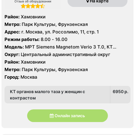
На карте
Отзыв об оборудовании
Район:
Хамовники
Метро:
Парк Культуры, Фрунзенская
Адрес:
г. Москва, ул. Россолимо, 11, стр. 1
Режим работы:
8.00 - 16.00
Модель:
МРТ Siemens Magnetom Verio 3 Т.0, КТ
Toshiba Aquilion 160 срезов, УЗИ
Округ:
Центральный административный округ
Район:
Хамовники
Метро:
Парк Культуры, Фрунзенская
Город:
Москва
КТ органов малого таза у женщин с
6950 p.
контрастом
Онлайн запись