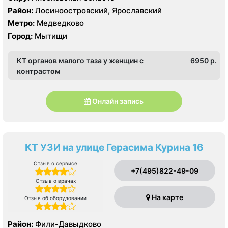
Ultrasound HD9
Район:
Лосиноостровский, Ярославский
Метро:
Медведково
Город:
Мытищи
КТ органов малого таза у женщин с
6950 p.
контрастом
Онлайн запись
КТ УЗИ на улице Герасима Курина 16
Отзыв о сервисе
+7(495)822-49-09
Отзыв о врачах
На карте
Отзыв об оборудовании
Район:
Фили-Давыдково