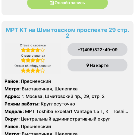
Онлайн запись
МРТ КТ на Шмитовском проспекте 29 стр.
2
Отзыв о сервисе
+7(495)822-49-09
Отзыв о врачах
На карте
Отзыв об оборудовании
Район:
Пресненский
Метро:
Выставочная, Шелепиха
Адрес:
г. Москва, Шмитовский пр., 29, стр. 2
Режим работы:
Круглосуточно
Модель:
МРТ Toshiba Excelart Vantage 1.5 Т, КТ Toshiba
AQUILION RXL 16 срезов
Округ:
Центральный административный округ
Район:
Пресненский
Метро:
Выставочная, Шелепиха