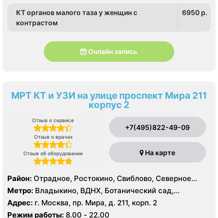
КТ органов малого таза у женщин с
6950 p.
контрастом
Онлайн запись
МРТ КТ и УЗИ на улице проспект Мира 211
корпус 2
Отзыв о сервисе
+7(495)822-49-09
Отзыв о врачах
На карте
Отзыв об оборудовании
Район:
Отрадное, Ростокино, Свиблово, Северное
Медведково, Южное Медведково, Ярославский
Метро:
Владыкино, ВДНХ, Ботанический сад,
Белокаменная , Бабушкинская, Отрадное, Ростокино,
Адрес:
г. Москва, пр. Мира, д. 211, корп. 2
Свиблово
Режим работы:
8.00 - 22.00