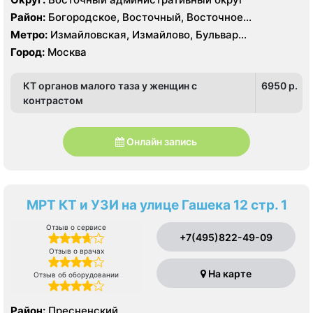
Район:
Богородское, Восточный, Восточное
Измайлово, Гольяново, Измайлово, Метрогородок,
Метро:
Измайловская, Измайлово, Бульвар
Северное Измайлово, Соколиная Гора, Сокольники
Рокоссовского, Белокаменная , Локомотив ,
Город:
Москва
Партизанская, Первомайская, Преображенская
площадь, Ростокино, Семеновская, Соколиная гора,
КТ органов малого таза у женщин с
6950 p.
Сокольники, Черкизовская, Щелковская,
Электрозаводская
контрастом
Онлайн запись
МРТ КТ и УЗИ на улице Гашека 12 стр. 1
Отзыв о сервисе
+7(495)822-49-09
Отзыв о врачах
На карте
Отзыв об оборудовании
Район:
Пресненский