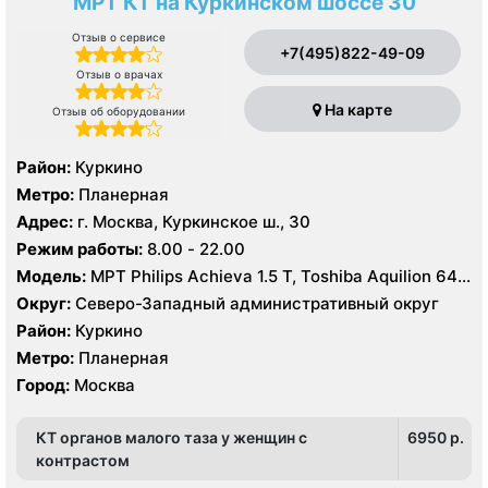
МРТ КТ на Куркинском шоссе 30
Отзыв о сервисе
+7(495)822-49-09
Отзыв о врачах
На карте
Отзыв об оборудовании
Район:
Куркино
Метро:
Планерная
Адрес:
г. Москва, Куркинское ш., 30
Режим работы:
8.00 - 22.00
Модель:
МРТ Philips Achieva 1.5 T, Toshiba Aquilion 64
срезов
Округ:
Северо-Западный административный округ
Район:
Куркино
Метро:
Планерная
Город:
Москва
КТ органов малого таза у женщин с
6950 p.
контрастом