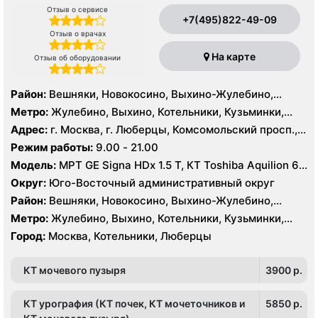
Отзыв о сервисе
+7(495)822-49-09
Отзыв о врачах
На карте
Отзыв об оборудовании
Район:
Вешняки, Новокосино, Выхино-Жулебино,
Кузьминки
Метро:
Жулебино, Выхино, Котельники, Кузьминки,
Лермонтовский проспект, Новокосино, Рязанский
Адрес:
г. Москва, г. Люберцы, Комсомольский просп.,
проспект, Косино, Лухмановская, Окская, Улица
11Б
Режим работы:
9.00 - 21.00
Дмитриевского, Юго-Восточная, Некрасовка
Модель:
МРТ GE Signa HDx 1.5 T, КТ Toshiba Aquilion 64
среза, УЗИ GE Logiq 7
Округ:
Юго-Восточный административный округ
Район:
Вешняки, Новокосино, Выхино-Жулебино,
Кузьминки
Метро:
Жулебино, Выхино, Котельники, Кузьминки,
Лермонтовский проспект, Новокосино, Рязанский
Город:
Москва, Котельники, Люберцы
проспект, Косино, Лухмановская, Окская, Улица
Дмитриевского, Юго-Восточная, Некрасовка
КТ мочевого пузыря
3900 p.
КТ урография (КТ почек, КТ мочеточников и
5850 p.