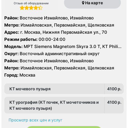
На карте
Отзыв об оборудовании
Район:
Восточное Измайлово, Измайлово
Метро:
Измайловская, Первомайская, Щелковская
Адрес:
г. Москва, Нижняя Первомайская ул., 70
Режим работы:
00:00-24:00
Модель:
МРТ Siemens Magnetom Skyra 3.0 Т, КТ Philips
Brilliance CT 64 среза, КТ Siemens Somatom Definition
Округ:
Восточный административный округ
128 срезов, УЗИ
Район:
Восточное Измайлово, Измайлово
Метро:
Измайловская, Первомайская, Щелковская
Город:
Москва
КТ мочевого пузыря
4100 p.
КТ урография (КТ почек, КТ мочеточников и
4100 p.
КТ мочевого пузыря)
Просмотр всех цен и услуг