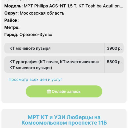
Модель:
МРТ Philips ACS-NT 1.5 Т, КТ Toshiba Aquilion
64 среза, УЗИ
Округ:
Московская область
Район:
Метро:
Город:
Орехово-Зуево
КТ мочевого пузыря
3900 p.
КТ урография (КТ почек, КТ мочеточников и
5800 p.
КТ мочевого пузыря)
Просмотр всех цен и услуг
Онлайн запись
МРТ КТ и УЗИ Люберцы на
Комсомольском проспекте 11Б