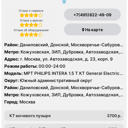
9
Отзыв о сервисе
+7(495)822-49-09
Отзыв о врачах
На карте
Отзыв об оборудовании
Район:
Даниловский, Донской, Москворечье-Сабурово,
Нагатино-Садовники, Нагатинский Затон, Нагорный
Метро:
Кожуховская, ЗИЛ, Дубровка, Автозаводская,
Нагатинская, Технопарк, Тульская, Угрешская
Адрес:
г. Москва, ул. Автозаводская, д. 23, корп. 9
Режим работы:
00:00-24:00
Модель:
МРТ PHILIPS INTERA 1.5 T КТ General Electric
LIGHT SPEED 64 среза
Округ:
Южный административный округ
Район:
Даниловский, Донской, Москворечье-Сабурово,
Нагатино-Садовники, Нагатинский Затон, Нагорный
Метро:
Кожуховская, ЗИЛ, Дубровка, Автозаводская,
Нагатинская, Технопарк, Тульская, Угрешская
Город:
Москва
КТ мочевого пузыря
3700 p.