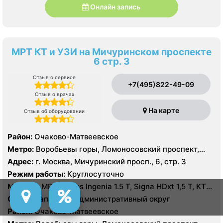
Онлайн запись
МРТ КТ и УЗИ на Мичуринском проспекте
6 стр. 3
Отзыв о сервисе
+7(495)822-49-09
Отзыв о врачах
На карте
Отзыв об оборудовании
Район:
Очаково-Матвеевское
Метро:
Воробьевы горы, Ломоносовский проспект,
Раменки
Адрес:
г. Москва, Мичуринский просп., 6, стр. 3
Режим работы:
Круглосуточно
Модель:
МРТ Philips Ingenia 1.5 T, Signa HDxt 1,5 Т, КТ
GE Light Speed 64 среза, GE Healthcare Optima CT660
Округ:
Западный административный округ
128 срезов УЗИ HITACHI Preirus
Район:
Очаково-Матвеевское