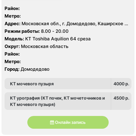
Район:
Метро:
Адрес:
Московская обл., г. Домодедово, Каширское ш.,
7
Режим работы:
8.00 - 20.00
Модель:
КТ Toshiba Aquilion 64 среза
Округ:
Московская область
Район:
Метро:
Город:
Домодедово
КТ мочевого пузыря
4000 p.
КТ урография (КТ почек, КТ мочеточников и
4500 p.
КТ мочевого пузыря)
Онлайн запись