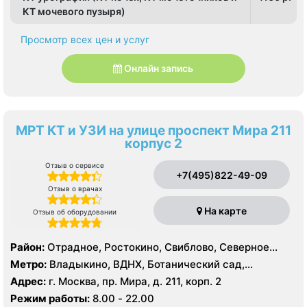
КТ мочевого пузыря)
Просмотр всех цен и услуг
Онлайн запись
МРТ КТ и УЗИ на улице проспект Мира 211
корпус 2
Отзыв о сервисе
+7(495)822-49-09
Отзыв о врачах
На карте
Отзыв об оборудовании
Район:
Отрадное, Ростокино, Свиблово, Северное
Медведково, Южное Медведково, Ярославский
Метро:
Владыкино, ВДНХ, Ботанический сад,
Белокаменная , Бабушкинская, Отрадное, Ростокино,
Адрес:
г. Москва, пр. Мира, д. 211, корп. 2
Свиблово
Режим работы:
8.00 - 22.00