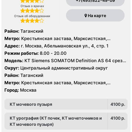
+7(495)822-49-09
Отзыв о врачах
На карте
Отзыв об оборудовании
Район:
Таганский
Метро:
Крестьянская застава, Марксистская,
Пролетарская
Адрес:
г. Москва, Абельмановская ул., 4, стр. 1
Режим работы:
8.00 - 20.00
Модель:
КТ Siemens SOMATOM Definition AS 64 среза,
УЗИ GE Voluson730 Pro, Philips iE33, GE Voluson730
Округ:
Центральный административный округ
Expert
Район:
Таганский
Метро:
Крестьянская застава, Марксистская,
Пролетарская
Город:
Москва
КТ мочевого пузыря
4100 p.
КТ урография (КТ почек, КТ мочеточников и
4100 p.
КТ мочевого пузыря)