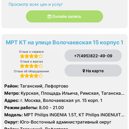
Просмотр всех цен и услуг
Онлайн запись
МРТ КТ на улице Волочаевская 15 корпус 1
Отзыв о сервисе
+7(495)822-49-09
Отзыв о врачах
На карте
Отзыв об оборудовании
Район:
Таганский, Лефортово
Метро:
Курская, Площадь Ильича, Римская, Таганская,
Чкаловская
Адрес:
г. Москва, Волочаевская ул. 15 корп. 1
Режим работы:
8.00 - 21.00
Модель:
МРТ Philips INGENIA 1.5Т, КТ Philips INGENUITY
ELITE 128 срезов
Округ:
Юго-Восточный административный округ