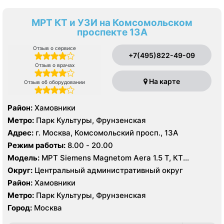
МРТ КТ и УЗИ на Комсомольском
проспекте 13А
Отзыв о сервисе
+7(495)822-49-09
Отзыв о врачах
На карте
Отзыв об оборудовании
Район:
Хамовники
Метро:
Парк Культуры, Фрунзенская
Адрес:
г. Москва, Комсомольский просп., 13А
Режим работы:
8.00 - 20.00
Модель:
МРТ Siemens Magnetom Aera 1.5 T, КТ
SIEMENS Healthineers 64 среза, УЗИ Mindrey DS 8,
Округ:
Центральный административный округ
Philips Affiniti 70
Район:
Хамовники
Метро:
Парк Культуры, Фрунзенская
Город:
Москва