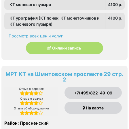
КТ мочевого пузыря
4100 p.
КТ урография (КТ почек, КТ мочеточников и
4100 p.
КТ мочевого пузыря)
Просмотр всех цен и услуг
Онлайн запись
МРТ КТ на Шмитовском проспекте 29 стр.
2
Отзыв о сервисе
+7(495)822-49-09
Отзыв о врачах
На карте
Отзыв об оборудовании
Район:
Пресненский