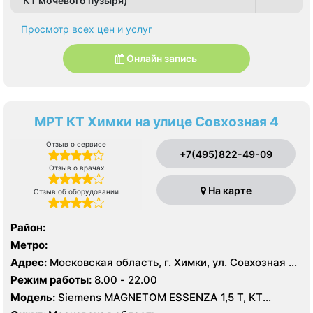
КТ мочевого пузыря)
Просмотр всех цен и услуг
Онлайн запись
МРТ КТ Химки на улице Совхозная 4
Отзыв о сервисе
+7(495)822-49-09
Отзыв о врачах
На карте
Отзыв об оборудовании
Район:
Метро:
Адрес:
Московская область, г. Химки, ул. Совхозная 4,
стр 1
Режим работы:
8.00 - 22.00
Модель:
Siemens MAGNETOM ESSENZA 1,5 Т, КТ
Siemens Healthineers 64 среза, УЗИ