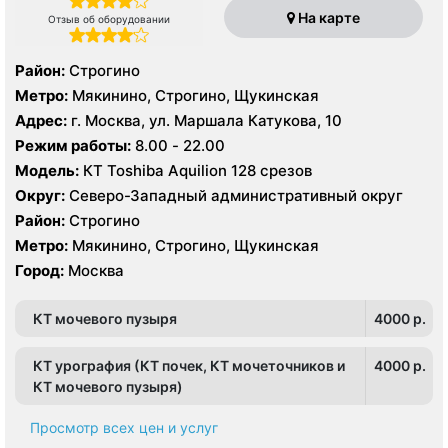
На карте
Отзыв об оборудовании
Район:
Строгино
Метро:
Мякинино, Строгино, Щукинская
Адрес:
г. Москва, ул. Маршала Катукова, 10
Режим работы:
8.00 - 22.00
Модель:
КТ Toshiba Aquilion 128 срезов
Округ:
Северо-Западный административный округ
Район:
Строгино
Метро:
Мякинино, Строгино, Щукинская
Город:
Москва
КТ мочевого пузыря
4000 p.
КТ урография (КТ почек, КТ мочеточников и
4000 p.
КТ мочевого пузыря)
Просмотр всех цен и услуг