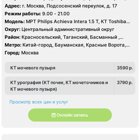
Кузнецкий мост, Курская, Лубянка, Площадь Ильича,
Адрес:
г. Москва, Подсосенский переулок, д. 17
Сретенский бульвар, Таганская, Чкаловская
Режим работы:
9.00 - 21.00
Модель:
МРТ Philips Achieva Intera 1.5 T, КТ Toshiba
Aquilion CXL 128 срезов, УЗИ
Округ:
Центральный административный округ
Район:
Красносельский, Таганский, Басманный ,
Тверской
Метро:
Китай-город, Бауманская, Красные Ворота,
Кузнецкий мост, Курская, Лубянка, Площадь Ильича,
Город:
Москва
Сретенский бульвар, Таганская, Чкаловская
КТ мочевого пузыря
3590 p.
КТ урография (КТ почек, КТ мочеточников и
3790 p.
КТ мочевого пузыря)
Просмотр всех цен и услуг
Онлайн запись