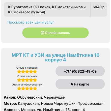
КТ урография (КТ почек, КТ мочеточников и
6940 p.
КТ мочевого пузыря)
Просмотр всех цен и услуг
Онлайн запись
МРТ КТ и УЗИ на улице Намёткина 16
корпус 4
Отзыв о сервисе
+7(495)822-49-09
Отзыв о врачах
На карте
Отзыв об оборудовании
Район:
Обручевский, Черёмушки
Метро:
Калужская, Новые Черемушки, Профсоюзная
Адрес:
г. Москва, ул. Намёткина, 16, корп. 4