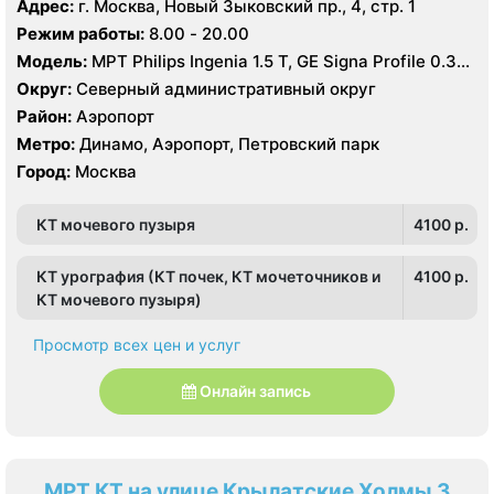
Адрес:
г. Москва, Новый Зыковский пр., 4, стр. 1
Режим работы:
8.00 - 20.00
Модель:
МРТ Philips Ingenia 1.5 Т, GE Signa Profile 0.35
Т, КТ Toshiba Aquilion 64 среза, УЗИ GE Logiq 8
Округ:
Северный административный округ
Район:
Аэропорт
Метро:
Динамо, Аэропорт, Петровский парк
Город:
Москва
КТ мочевого пузыря
4100 p.
КТ урография (КТ почек, КТ мочеточников и
4100 p.
КТ мочевого пузыря)
Просмотр всех цен и услуг
Онлайн запись
МРТ КТ на улице Крылатские Холмы 3