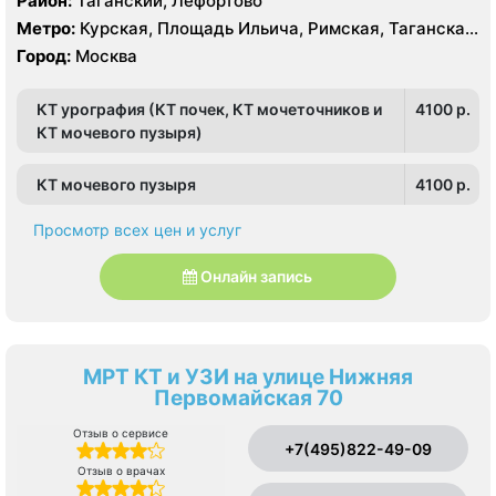
Район:
Таганский, Лефортово
Метро:
Курская, Площадь Ильича, Римская, Таганская,
Чкаловская
Город:
Москва
КТ урография (КТ почек, КТ мочеточников и
4100 p.
КТ мочевого пузыря)
КТ мочевого пузыря
4100 p.
Просмотр всех цен и услуг
Онлайн запись
МРТ КТ и УЗИ на улице Нижняя
Первомайская 70
Отзыв о сервисе
+7(495)822-49-09
Отзыв о врачах