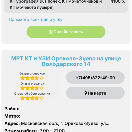
КТ урография (КТ почек, КТ мочеточников и
4100 p.
КТ мочевого пузыря)
Просмотр всех цен и услуг
Онлайн запись
МРТ КТ и УЗИ Орехово-Зуево на улице
Володарского 14
Отзыв о сервисе
+7(495)822-49-09
Отзыв о врачах
На карте
Отзыв об оборудовании
Район:
Метро:
Адрес:
Московская обл., г. Орехово-Зуево, ул.
Володарского, 14
Режим работы:
7.00 - 21.00