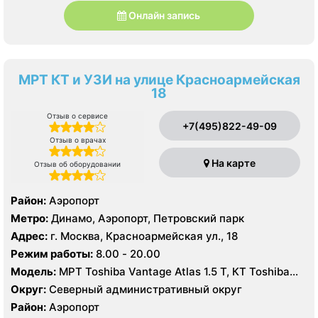
Онлайн запись
МРТ КТ и УЗИ на улице Красноармейская
18
Отзыв о сервисе
+7(495)822-49-09
Отзыв о врачах
На карте
Отзыв об оборудовании
Район:
Аэропорт
Метро:
Динамо, Аэропорт, Петровский парк
Адрес:
г. Москва, Красноармейская ул., 18
Режим работы:
8.00 - 20.00
Модель:
МРТ Toshiba Vantage Atlas 1.5 Т, КТ Toshiba
Aquilion 64 среза, УЗИ
Округ:
Северный административный округ
Район:
Аэропорт