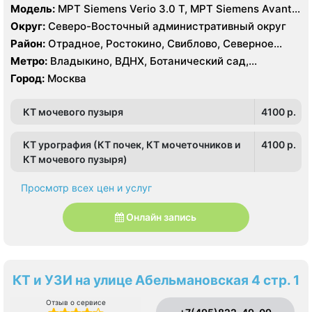
Модель:
МРТ Siemens Verio 3.0 Т, МРТ Siemens Avanta
1.5 Т, КТ Siemens Somatom Definition 256 срезов, УЗИ
Округ:
Северо-Восточный административный округ
Esaote MyLab 70
Район:
Отрадное, Ростокино, Свиблово, Северное
Медведково, Южное Медведково, Ярославский
Метро:
Владыкино, ВДНХ, Ботанический сад,
Белокаменная , Бабушкинская, Отрадное, Ростокино,
Город:
Москва
Свиблово
КТ мочевого пузыря
4100 p.
КТ урография (КТ почек, КТ мочеточников и
4100 p.
КТ мочевого пузыря)
Просмотр всех цен и услуг
Онлайн запись
КТ и УЗИ на улице Абельмановская 4 стр. 1
Отзыв о сервисе