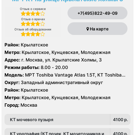
Отзыв о сервисе
+7(495)822-49-09
Отзыв о врачах
На карте
Отзыв об оборудовании
Район:
Крылатское
Метро:
Крылатское, Кунцевская, Молодежная
Адрес:
г. Москва, ул. Крылатские Холмы, 3
Режим работы:
8.00 - 20.00
Модель:
МРТ Toshiba Vantage Atlas 1.5Т, КТ Toshiba
Aquilion 64 среза
Округ:
Западный административный округ
Район:
Крылатское
Метро:
Крылатское, Кунцевская, Молодежная
Город:
Москва
КТ мочевого пузыря
4100 p.
КТ урография (КТ почек, КТ мочеточников и
4100 p.