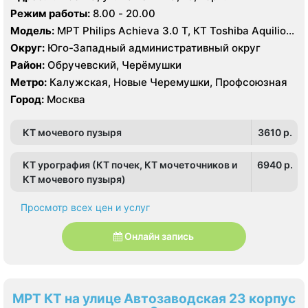
Режим работы:
8.00 - 20.00
Модель:
МРТ Philips Achieva 3.0 T, КТ Toshiba Aquilion
Prime 160 срезов УЗИ GE Logiq-9, Philips iU22, Philips
Округ:
Юго-Западный административный округ
HDI 5000
Район:
Обручевский, Черёмушки
Метро:
Калужская, Новые Черемушки, Профсоюзная
Город:
Москва
КТ мочевого пузыря
3610 p.
КТ урография (КТ почек, КТ мочеточников и
6940 p.
КТ мочевого пузыря)
Просмотр всех цен и услуг
Онлайн запись
МРТ КТ на улице Автозаводская 23 корпус