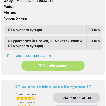
Округ:
Московская область
Район:
Метро:
Город:
Химки
КТ мочевого пузыря
3900 p.
КТ урография (КТ почек, КТ мочеточников и
3900 p.
КТ мочевого пузыря)
Просмотр всех цен и услуг
Онлайн запись
КТ на улице Маршала Катукова 10
Отзыв о сервисе
+7(495)822-49-09
Отзыв о врачах