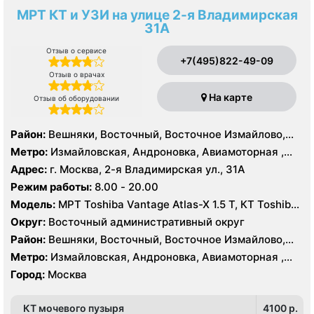
МРТ КТ и УЗИ на улице 2-я Владимирская
31А
Отзыв о сервисе
+7(495)822-49-09
Отзыв о врачах
На карте
Отзыв об оборудовании
Район:
Вешняки, Восточный, Восточное Измайлово,
Гольяново, Ивановское, Измайлово, Косино-
Метро:
Измайловская, Андроновка, Авиамоторная ,
Ухтомский, Метрогородок, Новогиреево, Новокосино,
Новогиреево, Новокосино, Первомайская, Перово,
Адрес:
г. Москва, 2-я Владимирская ул., 31А
Перово, Преображенское, Северное Измайлово,
Соколиная гора, Шоссе Энтузиастов
Режим работы:
8.00 - 20.00
Соколиная Гора, Нижегородский, Рязанский
Модель:
МРТ Toshiba Vantage Atlas-X 1.5 Т, КТ Toshiba
Aquilion 64 среза, УЗИ
Округ:
Восточный административный округ
Район:
Вешняки, Восточный, Восточное Измайлово,
Гольяново, Ивановское, Измайлово, Косино-
Метро:
Измайловская, Андроновка, Авиамоторная ,
Ухтомский, Метрогородок, Новогиреево, Новокосино,
Новогиреево, Новокосино, Первомайская, Перово,
Город:
Москва
Перово, Преображенское, Северное Измайлово,
Соколиная гора, Шоссе Энтузиастов
Соколиная Гора, Нижегородский, Рязанский
КТ мочевого пузыря
4100 p.