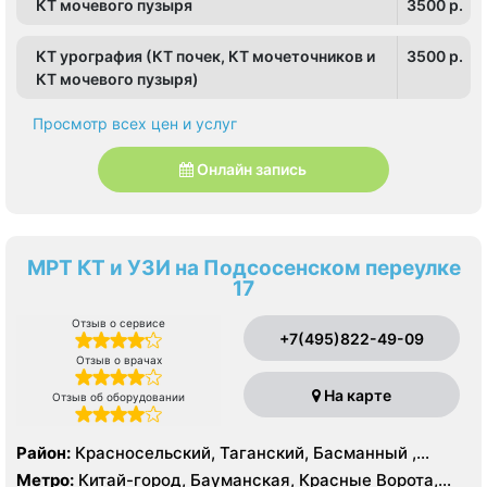
КТ мочевого пузыря
3500 p.
КТ урография (КТ почек, КТ мочеточников и
3500 p.
КТ мочевого пузыря)
Просмотр всех цен и услуг
Онлайн запись
МРТ КТ и УЗИ на Подсосенском переулке
17
Отзыв о сервисе
+7(495)822-49-09
Отзыв о врачах
На карте
Отзыв об оборудовании
Район:
Красносельский, Таганский, Басманный ,
Тверской
Метро:
Китай-город, Бауманская, Красные Ворота,