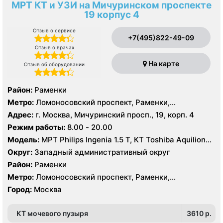
МРТ КТ и УЗИ на Мичуринском проспекте
19 корпус 4
Отзыв о сервисе
+7(495)822-49-09
Отзыв о врачах
На карте
Отзыв об оборудовании
Район:
Раменки
Метро:
Ломоносовский проспект, Раменки,
Мичуринский проспект
Адрес:
г. Москва, Мичуринский просп., 19, корп. 4
Режим работы:
8.00 - 20.00
Модель:
МРТ Philips Ingenia 1.5 T, КТ Toshiba Aquilion
32 среза, УЗИ GE Logiq-9, Philips iU22
Округ:
Западный административный округ
Район:
Раменки
Метро:
Ломоносовский проспект, Раменки,
Мичуринский проспект
Город:
Москва
КТ мочевого пузыря
3610 p.