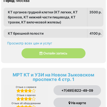
Город:
Москва
Перово, Преображенское, Северное Измайлово,
Соколиная гора, Шоссе Энтузиастов
Соколиная Гора, Нижегородский, Рязанский
КТ органов грудной клетки (КТ легких, КТ
3500 p.
бронхов, КТ нижней части пищевода, КТ
трахеи, КТ вилочковой железы)
КТ брюшной полости
4100 p.
Просмотр всех цен и услуг
Онлайн запись
МРТ КТ и УЗИ на Новом Зыковском
проспекте 4 стр. 1
Отзыв о сервисе
+7(495)822-49-09
Отзыв о врачах
На карте
Отзыв об оборудовании