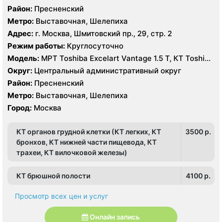
Район:
Пресненский
Метро:
Выставочная, Шелепиха
Адрес:
г. Москва, Шмитовский пр., 29, стр. 2
Режим работы:
Круглосуточно
Модель:
МРТ Toshiba Excelart Vantage 1.5 Т, КТ Toshiba
AQUILION RXL 16 срезов
Округ:
Центральный административный округ
Район:
Пресненский
Метро:
Выставочная, Шелепиха
Город:
Москва
КТ органов грудной клетки (КТ легких, КТ
3500 p.
бронхов, КТ нижней части пищевода, КТ
трахеи, КТ вилочковой железы)
КТ брюшной полости
4100 p.
Просмотр всех цен и услуг
Онлайн запись