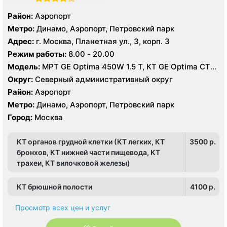
Район:
Аэропорт
Метро:
Динамо, Аэропорт, Петровский парк
Адрес:
г. Москва, Планетная ул., 3, корп. 3
Режим работы:
8.00 - 20.00
Модель:
МРТ GE Optima 450W 1.5 T, КТ GE Optima CT
660 Asir 128 срезов, УЗИ GE LOGIQ S8
Округ:
Северный административный округ
Район:
Аэропорт
Метро:
Динамо, Аэропорт, Петровский парк
Город:
Москва
КТ органов грудной клетки (КТ легких, КТ
3500 p.
бронхов, КТ нижней части пищевода, КТ
трахеи, КТ вилочковой железы)
КТ брюшной полости
4100 p.
Просмотр всех цен и услуг