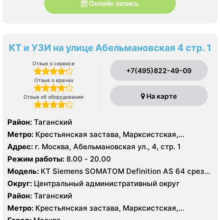
Онлайн запись
КТ и УЗИ на улице Абельмановская 4 стр. 1
Отзыв о сервисе
+7(495)822-49-09
Отзыв о врачах
На карте
Отзыв об оборудовании
Район:
Таганский
Метро:
Крестьянская застава, Марксистская,
Пролетарская
Адрес:
г. Москва, Абельмановская ул., 4, стр. 1
Режим работы:
8.00 - 20.00
Модель:
КТ Siemens SOMATOM Definition AS 64 среза,
УЗИ GE Voluson730 Pro, Philips iE33, GE Voluson730
Округ:
Центральный административный округ
Expert
Район:
Таганский
Метро:
Крестьянская застава, Марксистская,
Пролетарская