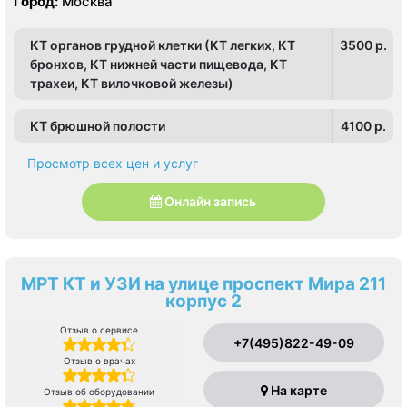
Город:
Москва
КТ органов грудной клетки (КТ легких, КТ
3500 p.
бронхов, КТ нижней части пищевода, КТ
трахеи, КТ вилочковой железы)
КТ брюшной полости
4100 p.
Просмотр всех цен и услуг
Онлайн запись
МРТ КТ и УЗИ на улице проспект Мира 211
корпус 2
Отзыв о сервисе
+7(495)822-49-09
Отзыв о врачах
На карте
Отзыв об оборудовании