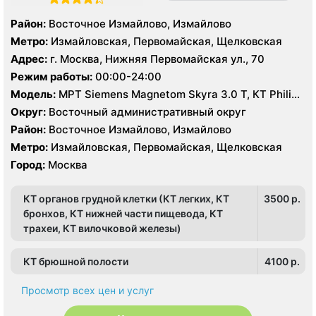
Район:
Восточное Измайлово, Измайлово
Метро:
Измайловская, Первомайская, Щелковская
Адрес:
г. Москва, Нижняя Первомайская ул., 70
Режим работы:
00:00-24:00
Модель:
МРТ Siemens Magnetom Skyra 3.0 Т, КТ Philips
Brilliance CT 64 среза, КТ Siemens Somatom Definition
Округ:
Восточный административный округ
128 срезов, УЗИ
Район:
Восточное Измайлово, Измайлово
Метро:
Измайловская, Первомайская, Щелковская
Город:
Москва
КТ органов грудной клетки (КТ легких, КТ
3500 p.
бронхов, КТ нижней части пищевода, КТ
трахеи, КТ вилочковой железы)
КТ брюшной полости
4100 p.
Просмотр всех цен и услуг