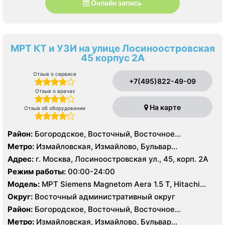
Онлайн запись
МРТ КТ и УЗИ на улице Лосиноостровская
45 корпус 2А
Отзыв о сервисе
+7(495)822-49-09
Отзыв о врачах
На карте
Отзыв об оборудовании
Район:
Богородское, Восточный, Восточное
Измайлово, Гольяново, Измайлово, Метрогородок,
Метро:
Измайловская, Измайлово, Бульвар
Северное Измайлово, Соколиная Гора, Сокольники
Рокоссовского, Белокаменная , Локомотив ,
Адрес:
г. Москва, Лосиноостровская ул., 45, корп. 2А
Партизанская, Первомайская, Преображенская
Режим работы:
00:00-24:00
площадь, Ростокино, Семеновская, Соколиная гора,
Модель:
МРТ Siemens Magnetom Aera 1.5 T, Hitachi
Сокольники, Черкизовская, Щелковская,
Aperto 0.4 Т, КТ Philips Brilliance CT 64 среза, УЗИ
Электрозаводская
Округ:
Восточный административный округ
Район:
Богородское, Восточный, Восточное
Измайлово, Гольяново, Измайлово, Метрогородок,
Метро:
Измайловская, Измайлово, Бульвар