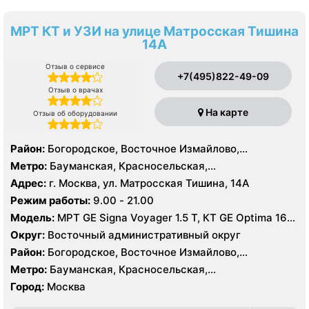
МРТ КТ и УЗИ на улице Матросская Тишина
14А
Отзыв о сервисе
+7(495)822-49-09
Отзыв о врачах
На карте
Отзыв об оборудовании
Район:
Богородское, Восточное Измайлово,
Измайлово, Северное Измайлово, Соколиная Гора,
Метро:
Бауманская, Красносельская,
Сокольники
Преображенская площадь, Семеновская, Сокольники,
Адрес:
г. Москва, ул. Матросская Тишина, 14А
Электрозаводская, Лефортово
Режим работы:
9.00 - 21.00
Модель:
МРТ GE Signa Voyager 1.5 Т, КТ GE Optima 16
срезов, УЗИ GE Logiq E
Округ:
Восточный административный округ
Район:
Богородское, Восточное Измайлово,
Измайлово, Северное Измайлово, Соколиная Гора,
Метро:
Бауманская, Красносельская,
Сокольники
Преображенская площадь, Семеновская, Сокольники,
Город:
Москва
Электрозаводская, Лефортово