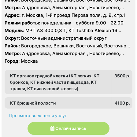
Измайлово, Гольяново, Ивановское, Измайлово,
Метро:
Андроновка, Авиамоторная , Новогиреево,
Косино-Ухтомский, Метрогородок, Новогиреево,
Новокосино, Перово, Соколиная гора, Шоссе
Адрес:
г. Москва, 1-й проезд Перова поля, д. 9, стр.1
Новокосино, Перово, Преображенское, Северное
Энтузиастов
Режим работы:
понедельник - суббота 9.00 - 22.00
Измайлово, Соколиная Гора, Лефортово,
Нижегородский, Рязанский
Модель:
МРТ АЗ 300 0,3 Т, КТ Toshiba Alexion 16
срезов
Округ:
Восточный административный округ
Район:
Богородское, Вешняки, Восточный, Восточное
Измайлово, Гольяново, Ивановское, Измайлово,
Метро:
Андроновка, Авиамоторная , Новогиреево,
Косино-Ухтомский, Метрогородок, Новогиреево,
Новокосино, Перово, Соколиная гора, Шоссе
Город:
Москва
Новокосино, Перово, Преображенское, Северное
Энтузиастов
Измайлово, Соколиная Гора, Лефортово,
Нижегородский, Рязанский
КТ органов грудной клетки (КТ легких, КТ
3500 p.
бронхов, КТ нижней части пищевода, КТ
трахеи, КТ вилочковой железы)
КТ брюшной полости
4100 p.
Просмотр всех цен и услуг
Онлайн запись