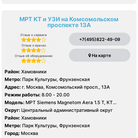
МРТ КТ и УЗИ на Комсомольском
проспекте 13А
Отзыв о сервисе
+7(495)822-49-09
Отзыв о врачах
На карте
Отзыв об оборудовании
Район:
Хамовники
Метро:
Парк Культуры, Фрунзенская
Адрес:
г. Москва, Комсомольский просп., 13А
Режим работы:
8.00 - 20.00
Модель:
МРТ Siemens Magnetom Aera 1.5 T, КТ
SIEMENS Healthineers 64 среза, УЗИ Mindrey DS 8,
Округ:
Центральный административный округ
Philips Affiniti 70
Район:
Хамовники
Метро:
Парк Культуры, Фрунзенская
Город:
Москва