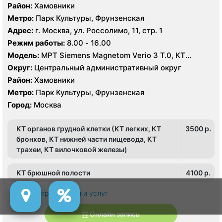
Район:
Хамовники
Метро:
Парк Культуры, Фрунзенская
Адрес:
г. Москва, ул. Россолимо, 11, стр. 1
Режим работы:
8.00 - 16.00
Модель:
МРТ Siemens Magnetom Verio 3 Т.0, КТ
Toshiba Aquilion 160 срезов, УЗИ
Округ:
Центральный административный округ
Район:
Хамовники
Метро:
Парк Культуры, Фрунзенская
Город:
Москва
КТ органов грудной клетки (КТ легких, КТ
3500 p.
бронхов, КТ нижней части пищевода, КТ
трахеи, КТ вилочковой железы)
КТ брюшной полости
4100 p.
Просмотр всех цен и услуг
Онлайн запись