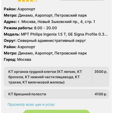
Район:
Аэропорт
Метро:
Динамо, Аэропорт, Петровский парк
Адрес:
г. Москва, Новый Зыковский пр., 4, стр. 1
Режим работы:
8.00 - 20.00
Модель:
МРТ Philips Ingenia 1.5 Т, GE Signa Profile 0.35
Т, КТ Toshiba Aquilion 64 среза, УЗИ GE Logiq 8
Округ:
Северный административный округ
Район:
Аэропорт
Метро:
Динамо, Аэропорт, Петровский парк
Город:
Москва
КТ органов грудной клетки (КТ легких, КТ
3500 p.
бронхов, КТ нижней части пищевода, КТ
трахеи, КТ вилочковой железы)
КТ брюшной полости
4100 p.
Просмотр всех цен и услуг