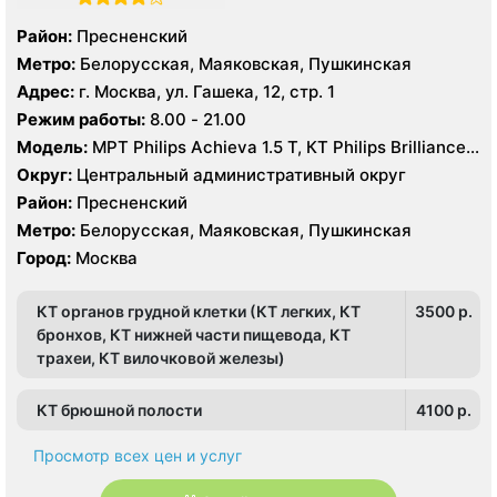
Район:
Пресненский
Метро:
Белорусская, Маяковская, Пушкинская
Адрес:
г. Москва, ул. Гашека, 12, стр. 1
Режим работы:
8.00 - 21.00
Модель:
МРТ Philips Achieva 1.5 T, КТ Philips Brilliance
CT 64 среза, УЗИ Philips iE33 X-matrix
Округ:
Центральный административный округ
Район:
Пресненский
Метро:
Белорусская, Маяковская, Пушкинская
Город:
Москва
КТ органов грудной клетки (КТ легких, КТ
3500 p.
бронхов, КТ нижней части пищевода, КТ
трахеи, КТ вилочковой железы)
КТ брюшной полости
4100 p.
Просмотр всех цен и услуг