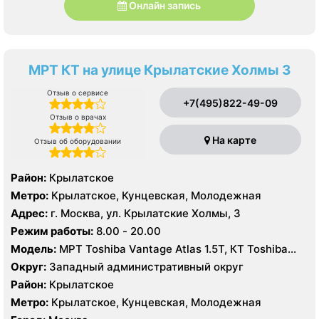
Онлайн запись
МРТ КТ на улице Крылатские Холмы 3
Отзыв о сервисе
+7(495)822-49-09
Отзыв о врачах
На карте
Отзыв об оборудовании
Район:
Крылатское
Метро:
Крылатское, Кунцевская, Молодежная
Адрес:
г. Москва, ул. Крылатские Холмы, 3
Режим работы:
8.00 - 20.00
Модель:
МРТ Toshiba Vantage Atlas 1.5Т, КТ Toshiba
Aquilion 64 среза
Округ:
Западный административный округ
Район:
Крылатское
Метро:
Крылатское, Кунцевская, Молодежная