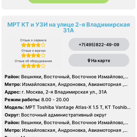
МРТ КТ и УЗИ на улице 2-я Владимирская
31А
Отзыв о сервисе
+7(495)822-49-09
Отзыв о врачах
На карте
Отзыв об оборудовании
Район:
Вешняки, Восточный, Восточное Измайлово,
Гольяново, Ивановское, Измайлово, Косино-
Метро:
Измайловская, Андроновка, Авиамоторная ,
Ухтомский, Метрогородок, Новогиреево, Новокосино,
Новогиреево, Новокосино, Первомайская, Перово,
Адрес:
г. Москва, 2-я Владимирская ул., 31А
Перово, Преображенское, Северное Измайлово,
Соколиная гора, Шоссе Энтузиастов
Режим работы:
8.00 - 20.00
Соколиная Гора, Нижегородский, Рязанский
Модель:
МРТ Toshiba Vantage Atlas-X 1.5 Т, КТ Toshiba
Aquilion 64 среза, УЗИ
Округ:
Восточный административный округ
Район:
Вешняки, Восточный, Восточное Измайлово,
Гольяново, Ивановское, Измайлово, Косино-
Метро:
Измайловская, Андроновка, Авиамоторная ,
Ухтомский, Метрогородок, Новогиреево, Новокосино,
Новогиреево, Новокосино, Первомайская, Перово,