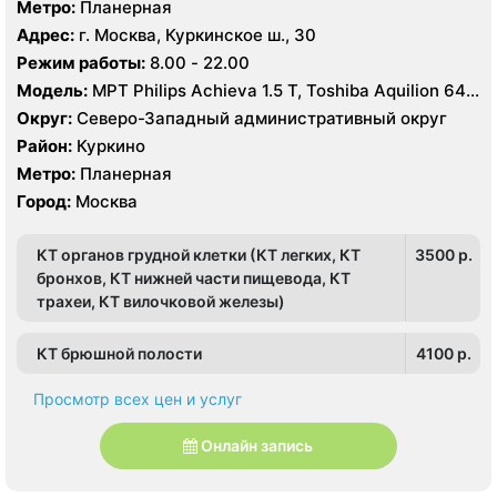
Метро:
Планерная
Адрес:
г. Москва, Куркинское ш., 30
Режим работы:
8.00 - 22.00
Модель:
МРТ Philips Achieva 1.5 T, Toshiba Aquilion 64
срезов
Округ:
Северо-Западный административный округ
Район:
Куркино
Метро:
Планерная
Город:
Москва
КТ органов грудной клетки (КТ легких, КТ
3500 p.
бронхов, КТ нижней части пищевода, КТ
трахеи, КТ вилочковой железы)
КТ брюшной полости
4100 p.
Просмотр всех цен и услуг
Онлайн запись