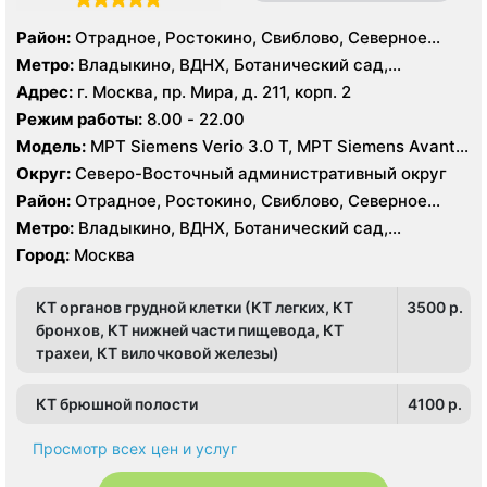
Район:
Отрадное, Ростокино, Свиблово, Северное
Медведково, Южное Медведково, Ярославский
Метро:
Владыкино, ВДНХ, Ботанический сад,
Белокаменная , Бабушкинская, Отрадное, Ростокино,
Адрес:
г. Москва, пр. Мира, д. 211, корп. 2
Свиблово
Режим работы:
8.00 - 22.00
Модель:
МРТ Siemens Verio 3.0 Т, МРТ Siemens Avanta
1.5 Т, КТ Siemens Somatom Definition 256 срезов, УЗИ
Округ:
Северо-Восточный административный округ
Esaote MyLab 70
Район:
Отрадное, Ростокино, Свиблово, Северное
Медведково, Южное Медведково, Ярославский
Метро:
Владыкино, ВДНХ, Ботанический сад,
Белокаменная , Бабушкинская, Отрадное, Ростокино,
Город:
Москва
Свиблово
КТ органов грудной клетки (КТ легких, КТ
3500 p.
бронхов, КТ нижней части пищевода, КТ
трахеи, КТ вилочковой железы)
КТ брюшной полости
4100 p.
Просмотр всех цен и услуг