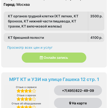
Северное Измайлово, Соколиная Гора, Сокольники
Рокоссовского, Белокаменная , Локомотив ,
Город:
Москва
Партизанская, Первомайская, Преображенская
площадь, Ростокино, Семеновская, Соколиная гора,
КТ органов грудной клетки (КТ легких, КТ
3500 p.
Сокольники, Черкизовская, Щелковская,
Электрозаводская
бронхов, КТ нижней части пищевода, КТ
трахеи, КТ вилочковой железы)
КТ брюшной полости
4100 p.
Просмотр всех цен и услуг
Онлайн запись
МРТ КТ и УЗИ на улице Гашека 12 стр. 1
Отзыв о сервисе
+7(495)822-49-09
Отзыв о врачах
На карте
Отзыв об оборудовании