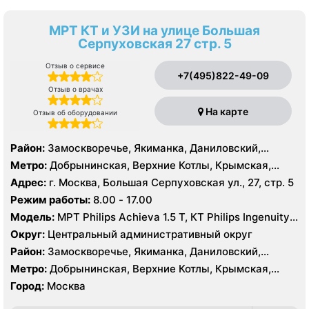
МРТ КТ и УЗИ на улице Большая
Серпуховская 27 стр. 5
Отзыв о сервисе
+7(495)822-49-09
Отзыв о врачах
На карте
Отзыв об оборудовании
Район:
Замоскворечье, Якиманка, Даниловский,
Донской
Метро:
Добрынинская, Верхние Котлы, Крымская,
Ленинский проспект, Новокузнецкая, Октябрьская,
Адрес:
г. Москва, Большая Серпуховская ул., 27, стр. 5
Павелецкая, Полянка, Серпуховская, Третьяковская,
Режим работы:
8.00 - 17.00
Тульская, Шаболовская
Модель:
МРТ Philips Achieva 1.5 T, КТ Philips Ingenuity
Elite 128 срезов, УЗИ Philips HD15 XE, GE Vivid 3 Pro
Округ:
Центральный административный округ
Район:
Замоскворечье, Якиманка, Даниловский,
Донской
Метро:
Добрынинская, Верхние Котлы, Крымская,
Ленинский проспект, Новокузнецкая, Октябрьская,
Город:
Москва
Павелецкая, Полянка, Серпуховская, Третьяковская,
Тульская, Шаболовская