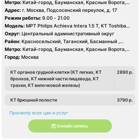
Тверской
Метро:
Китай-город, Бауманская, Красные Ворота,
Кузнецкий мост, Курская, Лубянка, Площадь Ильича,
Адрес:
г. Москва, Подсосенский переулок, д. 17
Сретенский бульвар, Таганская, Чкаловская
Режим работы:
9.00 - 21.00
Модель:
МРТ Philips Achieva Intera 1.5 T, КТ Toshiba
Aquilion CXL 128 срезов, УЗИ
Округ:
Центральный административный округ
Район:
Красносельский, Таганский, Басманный ,
Тверской
Метро:
Китай-город, Бауманская, Красные Ворота,
Кузнецкий мост, Курская, Лубянка, Площадь Ильича,
Город:
Москва
Сретенский бульвар, Таганская, Чкаловская
КТ органов грудной клетки (КТ легких, КТ
2890 p.
бронхов, КТ нижней части пищевода, КТ
трахеи, КТ вилочковой железы)
КТ брюшной полости
3790 p.
Просмотр всех цен и услуг
Онлайн запись