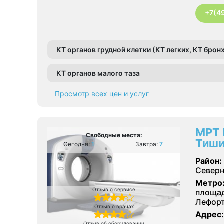
+7(4
КТ органов грудной клетки (КТ легких, КТ бро
КТ органов малого таза
Просмотр всех цен и услуг
МРТ 
Свободные места:
Тиши
Сегодня:
1
Завтра:
7
Район:
Северн
Метро
Отзыв о сервисе
площад
Лефор
Отзыв о врачах
Адрес:
Отзыв об оборудовании