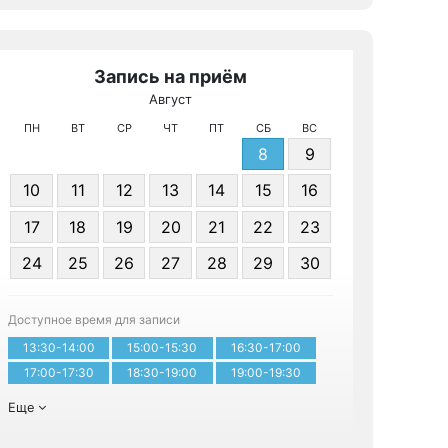
Запись на приём
Август
МР
ПН
ВТ
СР
ЧТ
ПТ
СБ
ВС
8
9
10
11
12
13
14
15
16
17
18
19
20
21
22
23
24
25
26
27
28
29
30
Записа
Доступное время для записи
13:30-14:00
15:00-15:30
16:30-17:00
17:00-17:30
18:30-19:00
19:00-19:30
Еще