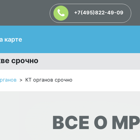
+7(495)822-49-09
Т
а карте
кве срочно
рганов
КТ органов срочно
ВСЕ О МР