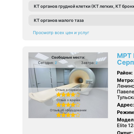
КТ органов грудной клетки (КТ легких, КТ бро
КТ органов малого таза
Просмотр всех цен и услуг
МРТ 
Свободные места:
Серп
Сегодня:
2
Завтра:
2
Район:
Метро
Ленинс
Отзыв о сервисе
Павеле
Тульск
Отзыв о врачах
Адрес:
Отзыв об оборудовании
Режим
Модел
Elite 1
Округ: