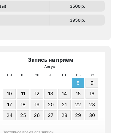
зы)
3500 p.
3950 p.
Запись на приём
Август
МРТ КТ и У
ПН
ВТ
СР
ЧТ
ПТ
СБ
ВС
8
9
10
11
12
13
14
15
16
17
18
19
20
21
22
23
24
25
26
27
28
29
30
Записа
Доступное время для записи