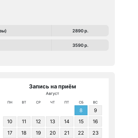
зы)
2890 p.
3590 p.
Запись на приём
Август
МРТ КТ и 
ПН
ВТ
СР
ЧТ
ПТ
СБ
ВС
8
9
10
11
12
13
14
15
16
17
18
19
20
21
22
23