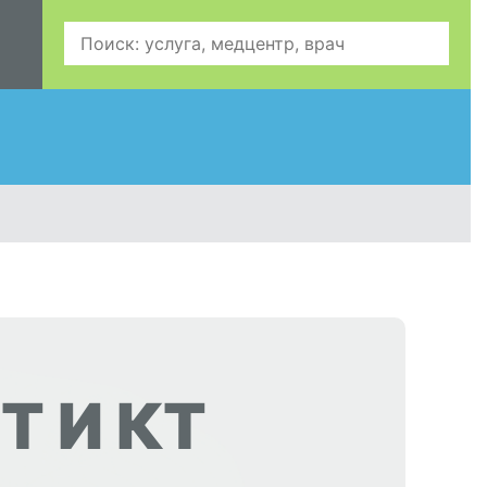
Т И КТ