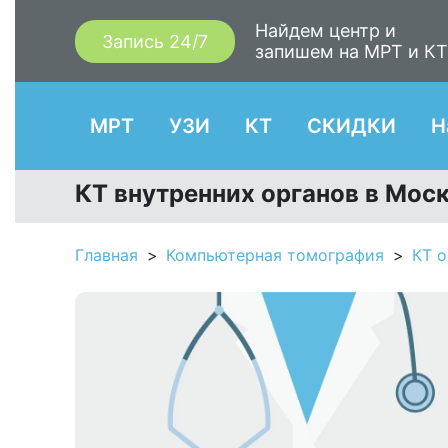
Найдем центр и
Запись 24/7
запишем на МРТ и К
МРТ
УЗИ
КТ
СКИДКИ
Н
КТ внутренних органов в Мос
Главная
Компьютерная томография
КТ о