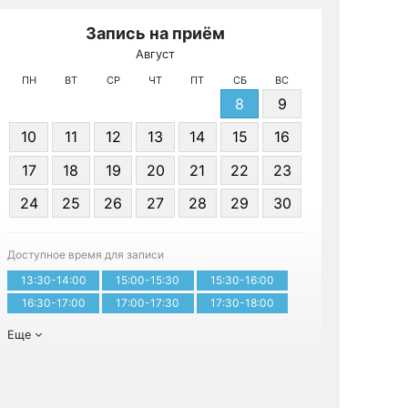
Запись на приём
Август
МРТ КТ 
ПН
ВТ
СР
ЧТ
ПТ
СБ
ВС
8
9
10
11
12
13
14
15
16
17
18
19
20
21
22
23
24
25
26
27
28
29
30
Записа
Доступное время для записи
13:30-14:00
15:00-15:30
15:30-16:00
16:30-17:00
17:00-17:30
17:30-18:00
Еще