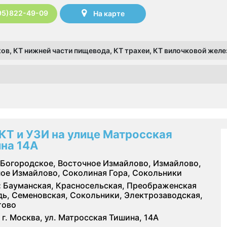
95)822-49-09
На карте
нхов, КТ нижней части пищевода, КТ трахеи, КТ вилочковой желе
КТ и УЗИ на улице Матросская
на 14А
Богородское, Восточное Измайлово, Измайлово,
ое Измайлово, Соколиная Гора, Сокольники
:
Бауманская, Красносельская, Преображенская
ь, Семеновская, Сокольники, Электрозаводская,
тово
г. Москва, ул. Матросская Тишина, 14А