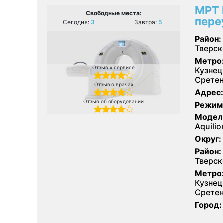
МРТ 
Свободные места:
пере
Сегодня:
3
Завтра:
5
Район:
Тверск
Метро
Отзыв о сервисе
Кузнец
Сретен
Отзыв о врачах
Адрес:
Отзыв об оборудовании
Режим
Модел
Aquili
Округ:
Район:
Тверск
Метро
Кузнец
Сретен
Город: