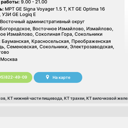
 работы:
9.00 - 21.00
ь:
МРТ GE Signa Voyager 1.5 Т, КТ GE Optima 16
, УЗИ GE Logiq E
Восточный административный округ
Богородское, Восточное Измайлово, Измайлово,
ое Измайлово, Соколиная Гора, Сокольники
:
Бауманская, Красносельская, Преображенская
ь, Семеновская, Сокольники, Электрозаводская,
тово
Москва
95)822-49-09
На карте
нхов, КТ нижней части пищевода, КТ трахеи, КТ вилочковой желе