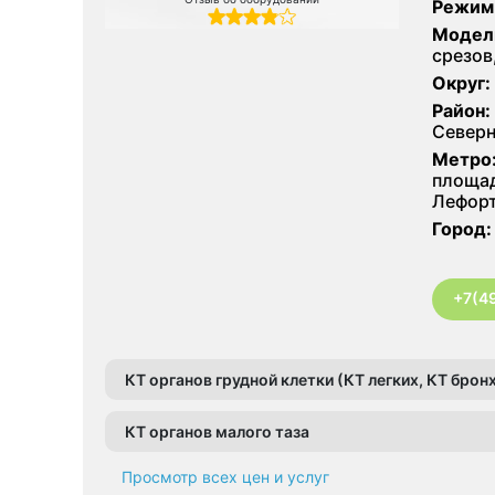
Режим
Модел
срезов
Округ:
Район:
Северн
Метро
площад
Лефор
Город:
+7(4
КТ органов грудной клетки (КТ легких, КТ бро
КТ органов малого таза
Просмотр всех цен и услуг