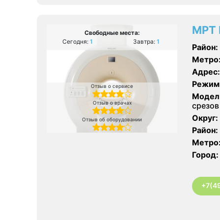
МРТ 
Свободные места:
Сегодня:
1
Завтра:
1
Район:
Метро
Адрес:
Режим
Отзыв о сервисе
Модел
Отзыв о врачах
срезов
Округ:
Отзыв об оборудовании
Район:
Метро
Город:
+7(4