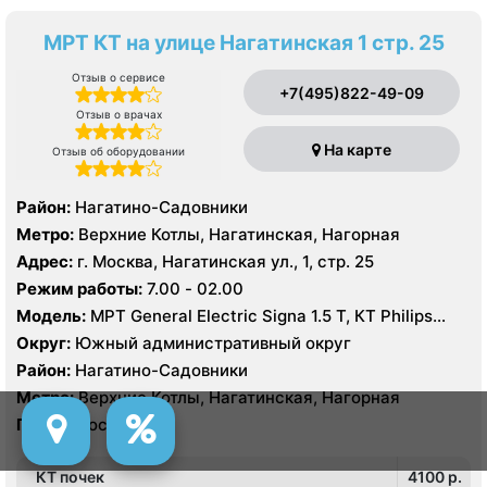
МРТ КТ на улице Нагатинская 1 стр. 25
Отзыв о сервисе
+7(495)822-49-09
Отзыв о врачах
На карте
Отзыв об оборудовании
Район:
Нагатино-Садовники
Метро:
Верхние Котлы, Нагатинская, Нагорная
Адрес:
г. Москва, Нагатинская ул., 1, стр. 25
Режим работы:
7.00 - 02.00
Модель:
МРТ General Electric Signa 1.5 Т, КТ Philips
Brilliance 64 среза
Округ:
Южный административный округ
Район:
Нагатино-Садовники
Метро:
Верхние Котлы, Нагатинская, Нагорная
Город:
Москва
КТ почек
4100 p.