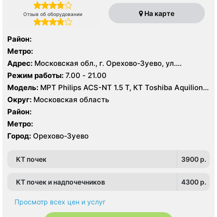
На карте
Отзыв об оборудовании
Район:
Метро:
Адрес:
Московская обл., г. Орехово-Зуево, ул.
Володарского, 14
Режим работы:
7.00 - 21.00
Модель:
МРТ Philips ACS-NT 1.5 Т, КТ Toshiba Aquilion
64 среза, УЗИ
Округ:
Московская область
Район:
Метро:
Город:
Орехово-Зуево
КТ почек
3900 p.
КТ почек и надпочечников
4300 p.
Просмотр всех цен и услуг