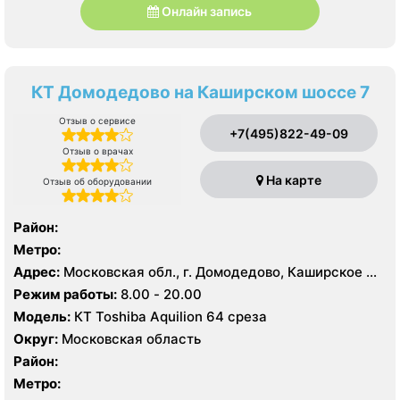
Онлайн запись
КТ Домодедово на Каширском шоссе 7
Отзыв о сервисе
+7(495)822-49-09
Отзыв о врачах
На карте
Отзыв об оборудовании
Район:
Метро:
Адрес:
Московская обл., г. Домодедово, Каширское ш.,
7
Режим работы:
8.00 - 20.00
Модель:
КТ Toshiba Aquilion 64 среза
Округ:
Московская область
Район:
Метро: