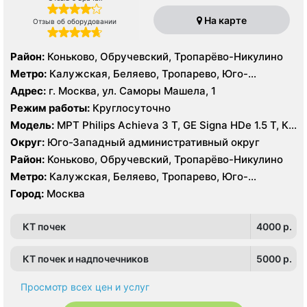
На карте
Отзыв об оборудовании
Район:
Коньково, Обручевский, Тропарёво-Никулино
Метро:
Калужская, Беляево, Тропарево, Юго-
Западная
Адрес:
г. Москва, ул. Саморы Машела, 1
Режим работы:
Круглосуточно
Модель:
МРТ Philips Achieva 3 T, GE Signa HDe 1.5 T, КТ
Philips Ingenuity Elite 128 срезов, GE LightSpeed 64
Округ:
Юго-Западный административный округ
среза УЗИ Toshiba Aplio XG, Philips iU22, Acuson
Район:
Коньково, Обручевский, Тропарёво-Никулино
Antares
Метро:
Калужская, Беляево, Тропарево, Юго-
Западная
Город:
Москва
КТ почек
4000 p.
КТ почек и надпочечников
5000 p.
Просмотр всех цен и услуг