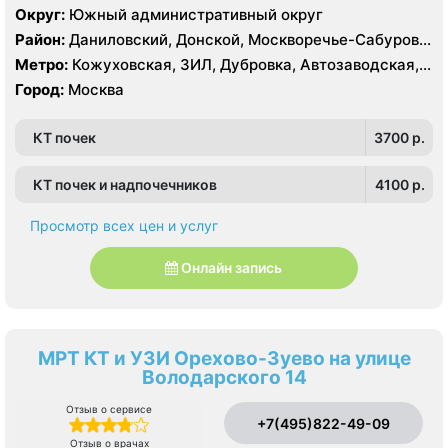
LIGHT SPEED 64 среза
Округ:
Южный административный округ
Район:
Даниловский, Донской, Москворечье-Сабурово,
Нагатино-Садовники, Нагатинский Затон, Нагорный
Метро:
Кожуховская, ЗИЛ, Дубровка, Автозаводская,
Нагатинская, Технопарк, Тульская, Угрешская
Город:
Москва
КТ почек
3700 p.
КТ почек и надпочечников
4100 p.
Просмотр всех цен и услуг
Онлайн запись
МРТ КТ и УЗИ Орехово-Зуево на улице
Володарского 14
Отзыв о сервисе
+7(495)822-49-09
Отзыв о врачах