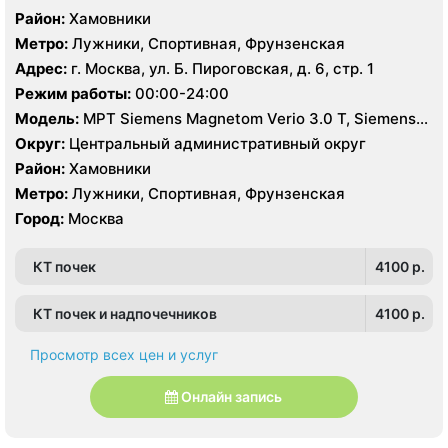
Район:
Хамовники
Метро:
Лужники, Спортивная, Фрунзенская
Адрес:
г. Москва, ул. Б. Пироговская, д. 6, стр. 1
Режим работы:
00:00-24:00
Модель:
МРТ Siemens Magnetom Verio 3.0 T, Siemens
Magnetom Aera 1.5 Т, КТ Canon Aquilion One 640
Округ:
Центральный административный округ
срезов, УЗИ
Район:
Хамовники
Метро:
Лужники, Спортивная, Фрунзенская
Город:
Москва
КТ почек
4100 p.
КТ почек и надпочечников
4100 p.
Просмотр всех цен и услуг
Онлайн запись