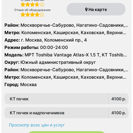
На карте
Отзыв об оборудовании
Район:
Москворечье-Сабурово, Нагатино-Садовники,
Нагатинский Затон, Нагорный , Зюзино, Котловка
Метро:
Коломенская, Каширская, Каховская, Верхние
Котлы, Варшавская, Нагатинская, Нагорная,
Адрес:
г. Москва, Коломенский пр., 4
Нахимовский проспект, Севастопольская
Режим работы:
00:00-24:00
Модель:
МРТ Toshiba Vantage Atlas-X 1.5 Т, КТ Toshiba
Aquilion 64 среза, УЗИ
Округ:
Южный административный округ
Район:
Москворечье-Сабурово, Нагатино-Садовники,
Нагатинский Затон, Нагорный , Зюзино, Котловка
Метро:
Коломенская, Каширская, Каховская, Верхние
Котлы, Варшавская, Нагатинская, Нагорная,
Город:
Москва
Нахимовский проспект, Севастопольская
КТ почек
4100 p.
КТ почек и надпочечников
4100 p.
Просмотр всех цен и услуг