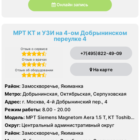
Онлайн запись
МРТ КТ и УЗИ на 4-ом Добрынинском
переулке 4
Отзыв о сервисе
+7(495)822-49-09
Отзыв о врачах
На карте
Отзыв об оборудовании
Район:
Замоскворечье, Якиманка
Метро:
Добрынинская, Октябрьская, Серпуховская
Адрес:
г. Москва, 4-й Добрынинский пер., 4
Режим работы:
8.00 - 20.00
Модель:
МРТ Siemens Magnetom Aera 1.5 T, КТ Toshiba
Aquilion ONE 640 срезов, УЗИ
Округ:
Центральный административный округ
Район:
Замоскворечье, Якиманка