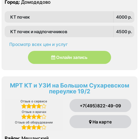
Город:
Домодедово
КТ почек
4000 p.
КТ почек и надпочечников
4500 p.
Просмотр всех цен и услуг
Онлайн запись
МРТ КТ и УЗИ на Большом Сухаревском
переулке 19/2
Отзыв о сервисе
+7(495)822-49-09
Отзыв о врачах
На карте
Отзыв об оборудовании
Район:
Мещанский