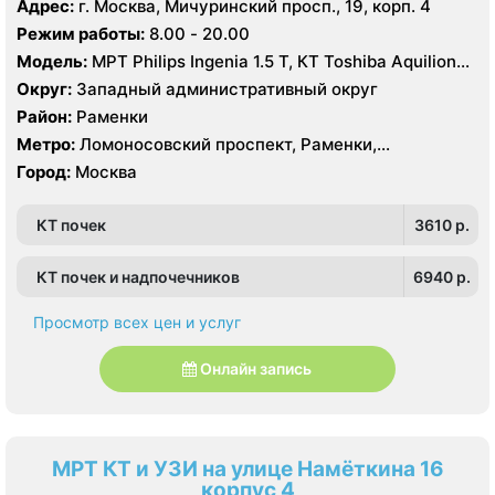
Адрес:
г. Москва, Мичуринский просп., 19, корп. 4
Режим работы:
8.00 - 20.00
Модель:
МРТ Philips Ingenia 1.5 T, КТ Toshiba Aquilion
32 среза, УЗИ GE Logiq-9, Philips iU22
Округ:
Западный административный округ
Район:
Раменки
Метро:
Ломоносовский проспект, Раменки,
Мичуринский проспект
Город:
Москва
КТ почек
3610 p.
КТ почек и надпочечников
6940 p.
Просмотр всех цен и услуг
Онлайн запись
МРТ КТ и УЗИ на улице Намёткина 16
корпус 4