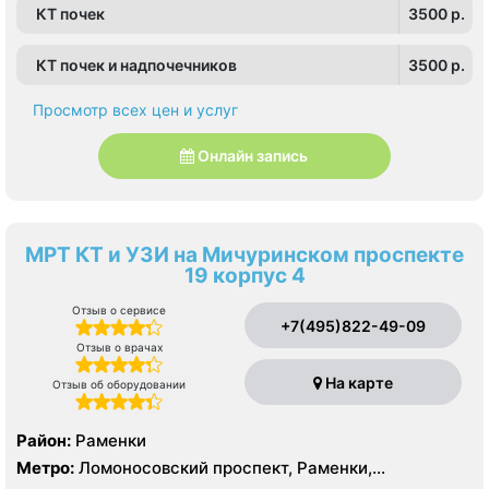
КТ почек
3500 p.
КТ почек и надпочечников
3500 p.
Просмотр всех цен и услуг
Онлайн запись
МРТ КТ и УЗИ на Мичуринском проспекте
19 корпус 4
Отзыв о сервисе
+7(495)822-49-09
Отзыв о врачах
На карте
Отзыв об оборудовании
Район:
Раменки
Метро:
Ломоносовский проспект, Раменки,
Мичуринский проспект