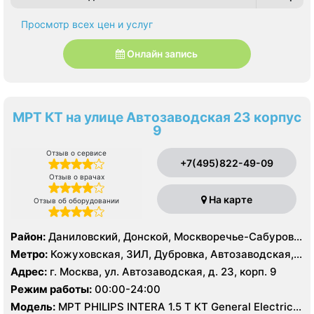
Просмотр всех цен и услуг
Онлайн запись
МРТ КТ на улице Автозаводская 23 корпус
9
Отзыв о сервисе
+7(495)822-49-09
Отзыв о врачах
На карте
Отзыв об оборудовании
Район:
Даниловский, Донской, Москворечье-Сабурово,
Нагатино-Садовники, Нагатинский Затон, Нагорный
Метро:
Кожуховская, ЗИЛ, Дубровка, Автозаводская,
Нагатинская, Технопарк, Тульская, Угрешская
Адрес:
г. Москва, ул. Автозаводская, д. 23, корп. 9
Режим работы:
00:00-24:00
Модель:
МРТ PHILIPS INTERA 1.5 T КТ General Electric