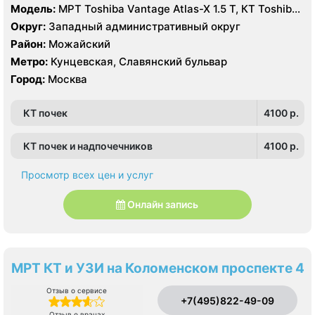
Модель:
МРТ Toshiba Vantage Atlas-X 1.5 Т, КТ Toshiba
Aquilion 64 среза, УЗИ
Округ:
Западный административный округ
Район:
Можайский
Метро:
Кунцевская, Славянский бульвар
Город:
Москва
КТ почек
4100 p.
КТ почек и надпочечников
4100 p.
Просмотр всех цен и услуг
Онлайн запись
МРТ КТ и УЗИ на Коломенском проспекте 4
Отзыв о сервисе
+7(495)822-49-09
Отзыв о врачах