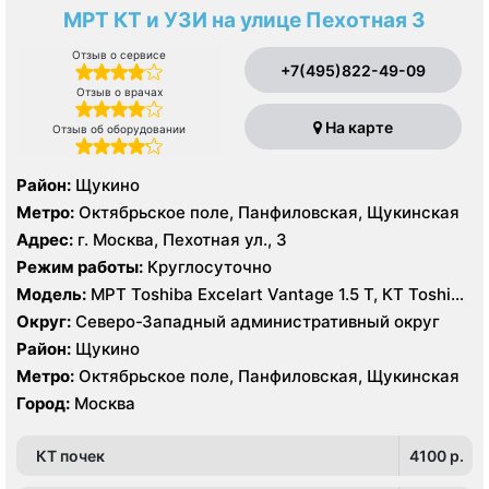
МРТ КТ и УЗИ на улице Пехотная 3
Отзыв о сервисе
+7(495)822-49-09
Отзыв о врачах
На карте
Отзыв об оборудовании
Район:
Щукино
Метро:
Октябрьское поле, Панфиловская, Щукинская
Адрес:
г. Москва, Пехотная ул., 3
Режим работы:
Круглосуточно
Модель:
МРТ Toshiba Excelart Vantage 1.5 Т, КТ Toshiba
Aquilion 32 среза, УЗИ Toshiba Aplio 500, Medison
Округ:
Северо-Западный административный округ
Sonoace X8
Район:
Щукино
Метро:
Октябрьское поле, Панфиловская, Щукинская
Город:
Москва
КТ почек
4100 p.