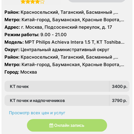
Район:
Красносельский, Таганский, Басманный ,
Тверской
Метро:
Китай-город, Бауманская, Красные Ворота,
Кузнецкий мост, Курская, Лубянка, Площадь Ильича,
Адрес:
г. Москва, Подсосенский переулок, д. 17
Сретенский бульвар, Таганская, Чкаловская
Режим работы:
9.00 - 21.00
Модель:
МРТ Philips Achieva Intera 1.5 T, КТ Toshiba
Aquilion CXL 128 срезов, УЗИ
Округ:
Центральный административный округ
Район:
Красносельский, Таганский, Басманный ,
Тверской
Метро:
Китай-город, Бауманская, Красные Ворота,
Кузнецкий мост, Курская, Лубянка, Площадь Ильича,
Город:
Москва
Сретенский бульвар, Таганская, Чкаловская
КТ почек
3400 p.
КТ почек и надпочечников
3790 p.
Просмотр всех цен и услуг
Онлайн запись