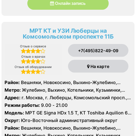
Онлайн запись
МРТ КТ и УЗИ Люберцы на
Комсомольском проспекте 11Б
Отзыв о сервисе
+7(495)822-49-09
Отзыв о врачах
На карте
Отзыв об оборудовании
Район:
Вешняки, Новокосино, Выхино-Жулебино,
Кузьминки
Метро:
Жулебино, Выхино, Котельники, Кузьминки,
Лермонтовский проспект, Новокосино, Рязанский
Адрес:
г. Москва, г. Люберцы, Комсомольский просп.,
проспект, Косино, Лухмановская, Окская, Улица
11Б
Режим работы:
9.00 - 21.00
Дмитриевского, Юго-Восточная, Некрасовка
Модель:
МРТ GE Signa HDx 1.5 T, КТ Toshiba Aquilion 64
среза, УЗИ GE Logiq 7
Округ:
Юго-Восточный административный округ
Район:
Вешняки, Новокосино, Выхино-Жулебино,
Кузьминки
Метро:
Жулебино, Выхино, Котельники, Кузьминки,