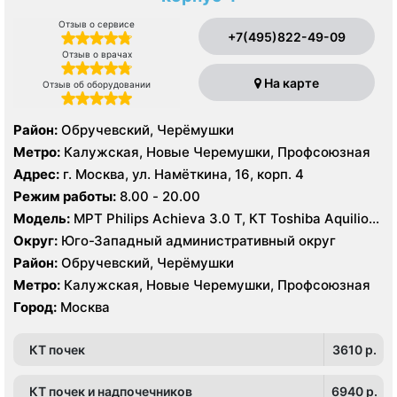
Отзыв о сервисе
+7(495)822-49-09
Отзыв о врачах
На карте
Отзыв об оборудовании
Район:
Обручевский, Черёмушки
Метро:
Калужская, Новые Черемушки, Профсоюзная
Адрес:
г. Москва, ул. Намёткина, 16, корп. 4
Режим работы:
8.00 - 20.00
Модель:
МРТ Philips Achieva 3.0 T, КТ Toshiba Aquilion
Prime 160 срезов УЗИ GE Logiq-9, Philips iU22, Philips
Округ:
Юго-Западный административный округ
HDI 5000
Район:
Обручевский, Черёмушки
Метро:
Калужская, Новые Черемушки, Профсоюзная
Город:
Москва
КТ почек
3610 p.
КТ почек и надпочечников
6940 p.