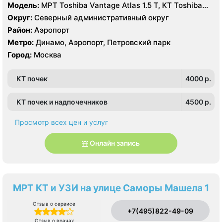
Модель:
МРТ Toshiba Vantage Atlas 1.5 Т, КТ Toshiba
Aquilion 64 среза, УЗИ
Округ:
Северный административный округ
Район:
Аэропорт
Метро:
Динамо, Аэропорт, Петровский парк
Город:
Москва
КТ почек
4000 p.
КТ почек и надпочечников
4500 p.
Просмотр всех цен и услуг
Онлайн запись
МРТ КТ и УЗИ на улице Саморы Машела 1
Отзыв о сервисе
+7(495)822-49-09
Отзыв о врачах