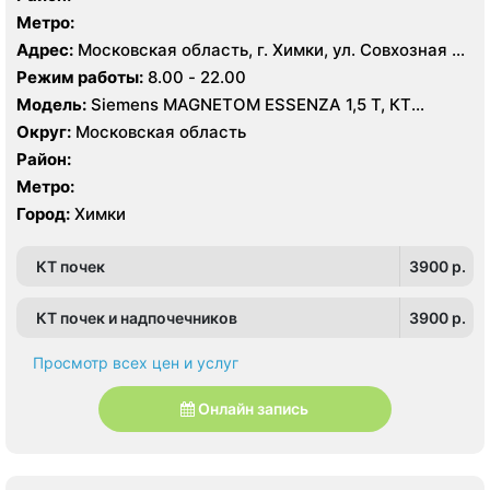
Метро:
Адрес:
Московская область, г. Химки, ул. Совхозная 4,
стр 1
Режим работы:
8.00 - 22.00
Модель:
Siemens MAGNETOM ESSENZA 1,5 Т, КТ
Siemens Healthineers 64 среза, УЗИ
Округ:
Московская область
Район:
Метро:
Город:
Химки
КТ почек
3900 p.
КТ почек и надпочечников
3900 p.
Просмотр всех цен и услуг
Онлайн запись