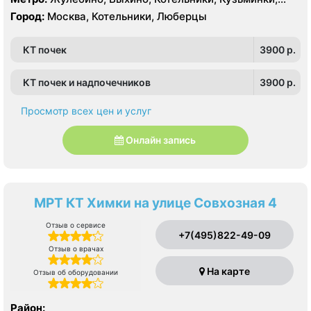
Лермонтовский проспект, Новокосино, Рязанский
Город:
Москва, Котельники, Люберцы
проспект, Косино, Лухмановская, Окская, Улица
Дмитриевского, Юго-Восточная, Некрасовка
КТ почек
3900 p.
КТ почек и надпочечников
3900 p.
Просмотр всех цен и услуг
Онлайн запись
МРТ КТ Химки на улице Совхозная 4
Отзыв о сервисе
+7(495)822-49-09
Отзыв о врачах
На карте
Отзыв об оборудовании
Район: