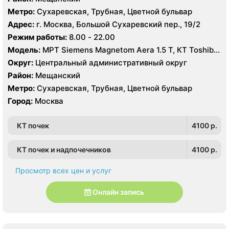
Метро:
Сухаревская, Трубная, Цветной бульвар
Адрес:
г. Москва, Большой Сухаревский пер., 19/2
Режим работы:
8.00 - 22.00
Модель:
МРТ Siemens Magnetom Aera 1.5 Т, КТ Toshiba
Aquilion 64 среза, УЗИ
Округ:
Центральный административный округ
Район:
Мещанский
Метро:
Сухаревская, Трубная, Цветной бульвар
Город:
Москва
КТ почек
4100 p.
КТ почек и надпочечников
4100 p.
Просмотр всех цен и услуг
Онлайн запись