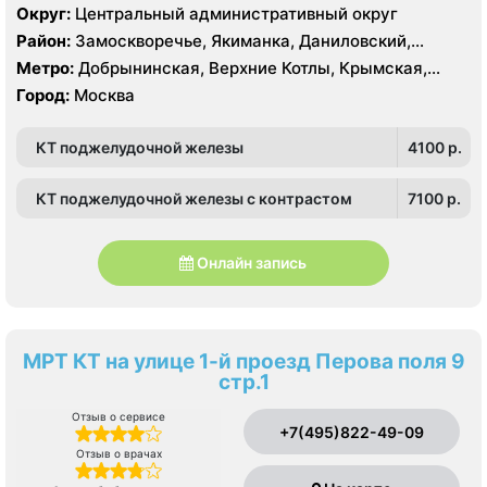
Elite 128 срезов, УЗИ Philips HD15 XE, GE Vivid 3 Pro
Округ:
Центральный административный округ
Район:
Замоскворечье, Якиманка, Даниловский,
Донской
Метро:
Добрынинская, Верхние Котлы, Крымская,
Ленинский проспект, Новокузнецкая, Октябрьская,
Город:
Москва
Павелецкая, Полянка, Серпуховская, Третьяковская,
Тульская, Шаболовская
КТ поджелудочной железы
4100 p.
КТ поджелудочной железы с контрастом
7100 p.
Онлайн запись
МРТ КТ на улице 1-й проезд Перова поля 9
стр.1
Отзыв о сервисе
+7(495)822-49-09
Отзыв о врачах