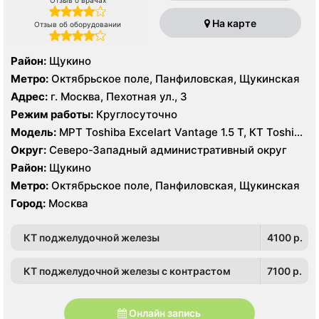
На карте
Отзыв об оборудовании
Район:
Щукино
Метро:
Октябрьское поле, Панфиловская, Щукинская
Адрес:
г. Москва, Пехотная ул., 3
Режим работы:
Круглосуточно
Модель:
МРТ Toshiba Excelart Vantage 1.5 Т, КТ Toshiba
Aquilion 32 среза, УЗИ Toshiba Aplio 500, Medison
Округ:
Северо-Западный административный округ
Sonoace X8
Район:
Щукино
Метро:
Октябрьское поле, Панфиловская, Щукинская
Город:
Москва
КТ поджелудочной железы
4100 p.
КТ поджелудочной железы с контрастом
7100 p.
Онлайн запись