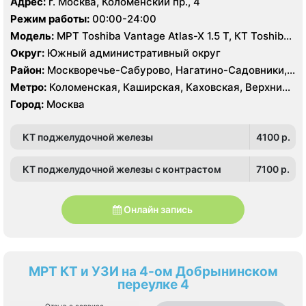
Адрес:
г. Москва, Коломенский пр., 4
Нахимовский проспект, Севастопольская
Режим работы:
00:00-24:00
Модель:
МРТ Toshiba Vantage Atlas-X 1.5 Т, КТ Toshiba
Aquilion 64 среза, УЗИ
Округ:
Южный административный округ
Район:
Москворечье-Сабурово, Нагатино-Садовники,
Нагатинский Затон, Нагорный , Зюзино, Котловка
Метро:
Коломенская, Каширская, Каховская, Верхние
Котлы, Варшавская, Нагатинская, Нагорная,
Город:
Москва
Нахимовский проспект, Севастопольская
КТ поджелудочной железы
4100 p.
КТ поджелудочной железы с контрастом
7100 p.
Онлайн запись
МРТ КТ и УЗИ на 4-ом Добрынинском
переулке 4
Отзыв о сервисе