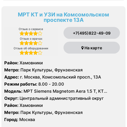
МРТ КТ и УЗИ на Комсомольском
проспекте 13А
Отзыв о сервисе
+7(495)822-49-09
Отзыв о врачах
На карте
Отзыв об оборудовании
Район:
Хамовники
Метро:
Парк Культуры, Фрунзенская
Адрес:
г. Москва, Комсомольский просп., 13А
Режим работы:
8.00 - 20.00
Модель:
МРТ Siemens Magnetom Aera 1.5 T, КТ
SIEMENS Healthineers 64 среза, УЗИ Mindrey DS 8,
Округ:
Центральный административный округ
Philips Affiniti 70
Район:
Хамовники
Метро:
Парк Культуры, Фрунзенская
Город:
Москва