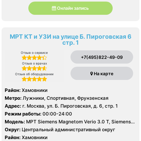
Онлайн запись
МРТ КТ и УЗИ на улице Б. Пироговская 6
стр. 1
Отзыв о сервисе
+7(495)822-49-09
Отзыв о врачах
На карте
Отзыв об оборудовании
Район:
Хамовники
Метро:
Лужники, Спортивная, Фрунзенская
Адрес:
г. Москва, ул. Б. Пироговская, д. 6, стр. 1
Режим работы:
00:00-24:00
Модель:
МРТ Siemens Magnetom Verio 3.0 T, Siemens
Magnetom Aera 1.5 Т, КТ Canon Aquilion One 640
Округ:
Центральный административный округ
срезов, УЗИ
Район:
Хамовники