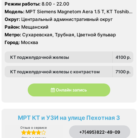
Режим работы:
8.00 - 22.00
Модель:
МРТ Siemens Magnetom Aera 1.5 Т, КТ Toshiba
Aquilion 64 среза, УЗИ
Округ:
Центральный административный округ
Район:
Мещанский
Метро:
Сухаревская, Трубная, Цветной бульвар
Город:
Москва
КТ поджелудочной железы
4100 p.
КТ поджелудочной железы с контрастом
7100 p.
Онлайн запись
МРТ КТ и УЗИ на улице Пехотная 3
Отзыв о сервисе
+7(495)822-49-09
Отзыв о врачах