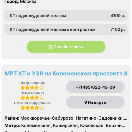
Город:
Москва
КТ поджелудочной железы
4100 p.
КТ поджелудочной железы с контрастом
7100 p.
Онлайн запись
МРТ КТ и УЗИ на Коломенском проспекте 4
Отзыв о сервисе
+7(495)822-49-09
Отзыв о врачах
На карте
Отзыв об оборудовании
Район:
Москворечье-Сабурово, Нагатино-Садовники,
Нагатинский Затон, Нагорный , Зюзино, Котловка
Метро:
Коломенская, Каширская, Каховская, Верхние
Котлы, Варшавская, Нагатинская, Нагорная,