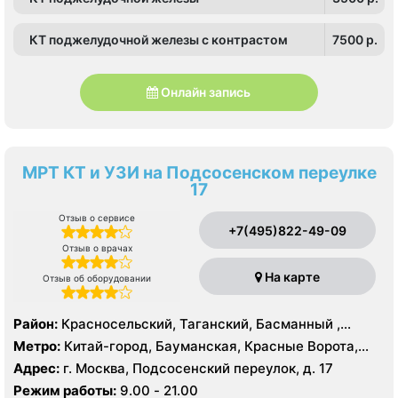
КТ поджелудочной железы с контрастом
7500 p.
Онлайн запись
МРТ КТ и УЗИ на Подсосенском переулке
17
Отзыв о сервисе
+7(495)822-49-09
Отзыв о врачах
На карте
Отзыв об оборудовании
Район:
Красносельский, Таганский, Басманный ,
Тверской
Метро:
Китай-город, Бауманская, Красные Ворота,
Кузнецкий мост, Курская, Лубянка, Площадь Ильича,
Адрес:
г. Москва, Подсосенский переулок, д. 17
Сретенский бульвар, Таганская, Чкаловская
Режим работы:
9.00 - 21.00