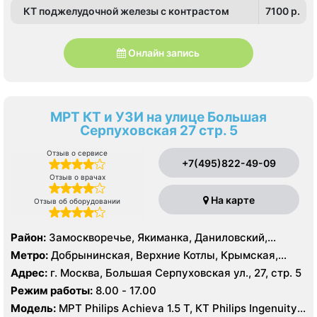
КТ поджелудочной железы с контрастом
7100 p.
Онлайн запись
МРТ КТ и УЗИ на улице Большая
Серпуховская 27 стр. 5
Отзыв о сервисе
+7(495)822-49-09
Отзыв о врачах
На карте
Отзыв об оборудовании
Район:
Замоскворечье, Якиманка, Даниловский,
Донской
Метро:
Добрынинская, Верхние Котлы, Крымская,
Ленинский проспект, Новокузнецкая, Октябрьская,
Адрес:
г. Москва, Большая Серпуховская ул., 27, стр. 5
Павелецкая, Полянка, Серпуховская, Третьяковская,
Режим работы:
8.00 - 17.00
Тульская, Шаболовская
Модель:
МРТ Philips Achieva 1.5 T, КТ Philips Ingenuity