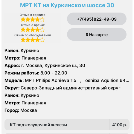
МРТ КТ на Куркинском шоссе 30
Отзыв о сервисе
+7(495)822-49-09
Отзыв о врачах
На карте
Отзыв об оборудовании
Район:
Куркино
Метро:
Планерная
Адрес:
г. Москва, Куркинское ш., 30
Режим работы:
8.00 - 22.00
Модель:
МРТ Philips Achieva 1.5 T, Toshiba Aquilion 64
срезов
Округ:
Северо-Западный административный округ
Район:
Куркино
Метро:
Планерная
Город:
Москва
КТ поджелудочной железы
4100 p.