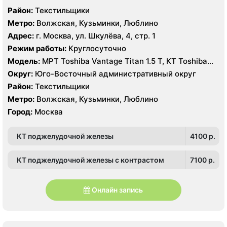
Район:
Текстильщики
Метро:
Волжская, Кузьминки, Люблино
Адрес:
г. Москва, ул. Шкулёва, 4, стр. 1
Режим работы:
Круглосуточно
Модель:
МРТ Toshiba Vantage Titan 1.5 T, КТ Toshiba
Aquilion Prime 160 срезов, УЗИ
Округ:
Юго-Восточный административный округ
Район:
Текстильщики
Метро:
Волжская, Кузьминки, Люблино
Город:
Москва
КТ поджелудочной железы
4100 p.
КТ поджелудочной железы с контрастом
7100 p.
Онлайн запись