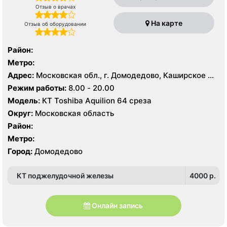
Отзыв о врачах
На карте
Отзыв об оборудовании
Район:
Метро:
Адрес:
Московская обл., г. Домодедово, Каширское ш.,
7
Режим работы:
8.00 - 20.00
Модель:
КТ Toshiba Aquilion 64 среза
Округ:
Московская область
Район:
Метро:
Город:
Домодедово
КТ поджелудочной железы
4000 p.
Онлайн запись