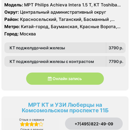
Модель:
МРТ Philips Achieva Intera 1.5 T, КТ Toshiba
Aquilion CXL 128 срезов, УЗИ
Округ:
Центральный административный округ
Район:
Красносельский, Таганский, Басманный ,
Тверской
Метро:
Китай-город, Бауманская, Красные Ворота,
Кузнецкий мост, Курская, Лубянка, Площадь Ильича,
Город:
Москва
Сретенский бульвар, Таганская, Чкаловская
КТ поджелудочной железы
3790 p.
КТ поджелудочной железы с контрастом
7790 p.
Онлайн запись
МРТ КТ и УЗИ Люберцы на
Комсомольском проспекте 11Б
Отзыв о сервисе
+7(495)822-49-09
Отзыв о врачах