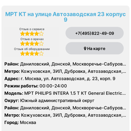
МРТ КТ на улице Автозаводская 23 корпус
9
Отзыв о сервисе
+7(495)822-49-09
Отзыв о врачах
На карте
Отзыв об оборудовании
Район:
Даниловский, Донской, Москворечье-Сабурово,
Нагатино-Садовники, Нагатинский Затон, Нагорный
Метро:
Кожуховская, ЗИЛ, Дубровка, Автозаводская,
Нагатинская, Технопарк, Тульская, Угрешская
Адрес:
г. Москва, ул. Автозаводская, д. 23, корп. 9
Режим работы:
00:00-24:00
Модель:
МРТ PHILIPS INTERA 1.5 T КТ General Electric
LIGHT SPEED 64 среза
Округ:
Южный административный округ
Район:
Даниловский, Донской, Москворечье-Сабурово,
Нагатино-Садовники, Нагатинский Затон, Нагорный
Метро:
Кожуховская, ЗИЛ, Дубровка, Автозаводская,
Нагатинская, Технопарк, Тульская, Угрешская
Город:
Москва