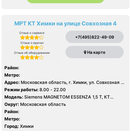
МРТ КТ Химки на улице Совхозная 4
Отзыв о сервисе
+7(495)822-49-09
Отзыв о врачах
На карте
Отзыв об оборудовании
Район:
Метро:
Адрес:
Московская область, г. Химки, ул. Совхозная 4,
стр 1
Режим работы:
8.00 - 22.00
Модель:
Siemens MAGNETOM ESSENZA 1,5 Т, КТ
Siemens Healthineers 64 среза, УЗИ
Округ:
Московская область
Район:
Метро:
Город:
Химки