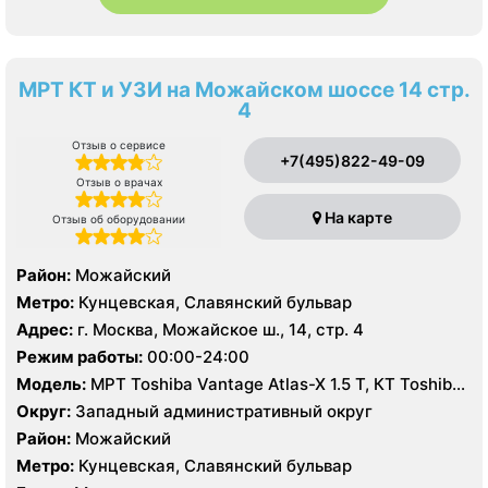
МРТ КТ и УЗИ на Можайском шоссе 14 стр.
4
Отзыв о сервисе
+7(495)822-49-09
Отзыв о врачах
На карте
Отзыв об оборудовании
Район:
Можайский
Метро:
Кунцевская, Славянский бульвар
Адрес:
г. Москва, Можайское ш., 14, стр. 4
Режим работы:
00:00-24:00
Модель:
МРТ Toshiba Vantage Atlas-X 1.5 Т, КТ Toshiba
Aquilion 64 среза, УЗИ
Округ:
Западный административный округ
Район:
Можайский
Метро:
Кунцевская, Славянский бульвар