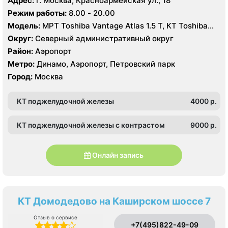
Адрес:
г. Москва, Красноармейская ул., 18
Режим работы:
8.00 - 20.00
Модель:
МРТ Toshiba Vantage Atlas 1.5 Т, КТ Toshiba
Aquilion 64 среза, УЗИ
Округ:
Северный административный округ
Район:
Аэропорт
Метро:
Динамо, Аэропорт, Петровский парк
Город:
Москва
КТ поджелудочной железы
4000 p.
КТ поджелудочной железы с контрастом
9000 p.
Онлайн запись
КТ Домодедово на Каширском шоссе 7
Отзыв о сервисе
+7(495)822-49-09