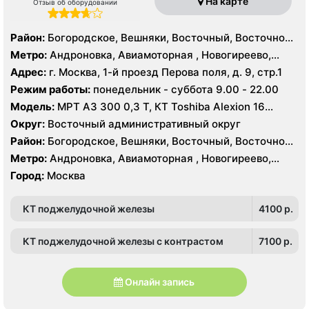
На карте
Отзыв об оборудовании
Район:
Богородское, Вешняки, Восточный, Восточное
Измайлово, Гольяново, Ивановское, Измайлово,
Метро:
Андроновка, Авиамоторная , Новогиреево,
Косино-Ухтомский, Метрогородок, Новогиреево,
Новокосино, Перово, Соколиная гора, Шоссе
Адрес:
г. Москва, 1-й проезд Перова поля, д. 9, стр.1
Новокосино, Перово, Преображенское, Северное
Энтузиастов
Режим работы:
понедельник - суббота 9.00 - 22.00
Измайлово, Соколиная Гора, Лефортово,
Нижегородский, Рязанский
Модель:
МРТ АЗ 300 0,3 Т, КТ Toshiba Alexion 16
срезов
Округ:
Восточный административный округ
Район:
Богородское, Вешняки, Восточный, Восточное
Измайлово, Гольяново, Ивановское, Измайлово,
Метро:
Андроновка, Авиамоторная , Новогиреево,
Косино-Ухтомский, Метрогородок, Новогиреево,
Новокосино, Перово, Соколиная гора, Шоссе
Город:
Москва
Новокосино, Перово, Преображенское, Северное
Энтузиастов
Измайлово, Соколиная Гора, Лефортово,
Нижегородский, Рязанский
КТ поджелудочной железы
4100 p.
КТ поджелудочной железы с контрастом
7100 p.
Онлайн запись