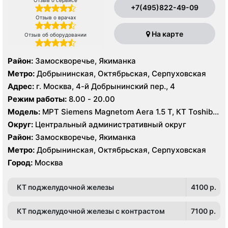
+7(495)822-49-09
Отзыв о врачах
На карте
Отзыв об оборудовании
Район:
Замоскворечье, Якиманка
Метро:
Добрынинская, Октябрьская, Серпуховская
Адрес:
г. Москва, 4-й Добрынинский пер., 4
Режим работы:
8.00 - 20.00
Модель:
МРТ Siemens Magnetom Aera 1.5 T, КТ Toshiba
Aquilion ONE 640 срезов, УЗИ
Округ:
Центральный административный округ
Район:
Замоскворечье, Якиманка
Метро:
Добрынинская, Октябрьская, Серпуховская
Город:
Москва
КТ поджелудочной железы
4100 p.
КТ поджелудочной железы с контрастом
7100 p.