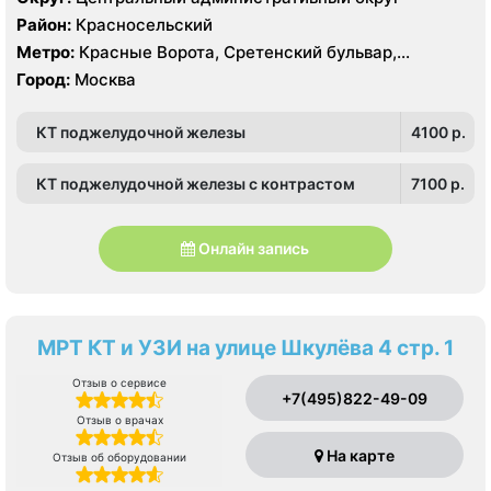
Район:
Красносельский
Метро:
Красные Ворота, Сретенский бульвар,
Тургеневская
Город:
Москва
КТ поджелудочной железы
4100 p.
КТ поджелудочной железы с контрастом
7100 p.
Онлайн запись
МРТ КТ и УЗИ на улице Шкулёва 4 стр. 1
Отзыв о сервисе
+7(495)822-49-09
Отзыв о врачах
На карте
Отзыв об оборудовании