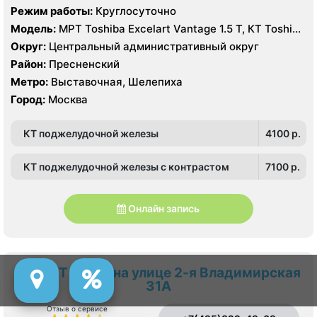
Режим работы:
Круглосуточно
Модель:
МРТ Toshiba Excelart Vantage 1.5 Т, КТ Toshiba
AQUILION RXL 16 срезов
Округ:
Центральный административный округ
Район:
Пресненский
Метро:
Выставочная, Шелепиха
Город:
Москва
КТ поджелудочной железы
4100 p.
КТ поджелудочной железы с контрастом
7100 p.
Онлайн запись
МРТ КТ и УЗИ на улице 2-я Владимирская
31А
Отзыв о сервисе