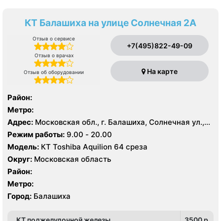
КТ Балашиха на улице Солнечная 2А
Отзыв о сервисе
+7(495)822-49-09
Отзыв о врачах
На карте
Отзыв об оборудовании
Район:
Метро:
Адрес:
Московская обл., г. Балашиха, Солнечная ул.,
2А
Режим работы:
9.00 - 20.00
Модель:
КТ Toshiba Aquilion 64 среза
Округ:
Московская область
Район:
Метро:
Город:
Балашиха
КТ поджелудочной железы
3500 p.