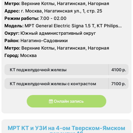
Метро:
Верхние Котлы, Нагатинская, Нагорная
Адрес:
г. Москва, Нагатинская ул., 1, стр. 25
Режим работы:
7.00 - 02.00
Модель:
МРТ General Electric Signa 1.5 Т, КТ Philips
Brilliance 64 среза
Округ:
Южный административный округ
Район:
Нагатино-Садовники
Метро:
Верхние Котлы, Нагатинская, Нагорная
Город:
Москва
КТ поджелудочной железы
4100 p.
КТ поджелудочной железы с контрастом
7100 p.
Онлайн запись
МРТ КТ и УЗИ на 4-ом Тверском-Ямском