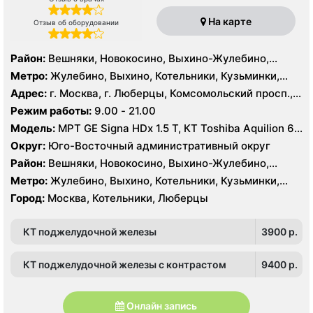
На карте
Отзыв об оборудовании
Район:
Вешняки, Новокосино, Выхино-Жулебино,
Кузьминки
Метро:
Жулебино, Выхино, Котельники, Кузьминки,
Лермонтовский проспект, Новокосино, Рязанский
Адрес:
г. Москва, г. Люберцы, Комсомольский просп.,
проспект, Косино, Лухмановская, Окская, Улица
11Б
Режим работы:
9.00 - 21.00
Дмитриевского, Юго-Восточная, Некрасовка
Модель:
МРТ GE Signa HDx 1.5 T, КТ Toshiba Aquilion 64
среза, УЗИ GE Logiq 7
Округ:
Юго-Восточный административный округ
Район:
Вешняки, Новокосино, Выхино-Жулебино,
Кузьминки
Метро:
Жулебино, Выхино, Котельники, Кузьминки,
Лермонтовский проспект, Новокосино, Рязанский
Город:
Москва, Котельники, Люберцы
проспект, Косино, Лухмановская, Окская, Улица
Дмитриевского, Юго-Восточная, Некрасовка
КТ поджелудочной железы
3900 p.
КТ поджелудочной железы с контрастом
9400 p.
Онлайн запись