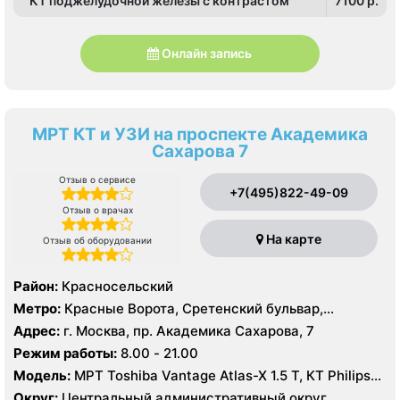
КТ поджелудочной железы с контрастом
7100 p.
Онлайн запись
МРТ КТ и УЗИ на проспекте Академика
Сахарова 7
Отзыв о сервисе
+7(495)822-49-09
Отзыв о врачах
На карте
Отзыв об оборудовании
Район:
Красносельский
Метро:
Красные Ворота, Сретенский бульвар,
Тургеневская
Адрес:
г. Москва, пр. Академика Сахарова, 7
Режим работы:
8.00 - 21.00
Модель:
МРТ Toshiba Vantage Atlas-X 1.5 Т, КТ Philips
Ingenuity Elite 128 срезов, УЗИ
Округ:
Центральный административный округ