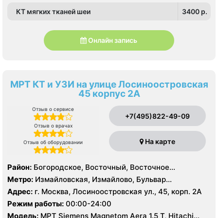
КТ мягких тканей шеи
3400 p.
Онлайн запись
МРТ КТ и УЗИ на улице Лосиноостровская
45 корпус 2А
Отзыв о сервисе
+7(495)822-49-09
Отзыв о врачах
На карте
Отзыв об оборудовании
Район:
Богородское, Восточный, Восточное
Измайлово, Гольяново, Измайлово, Метрогородок,
Метро:
Измайловская, Измайлово, Бульвар
Северное Измайлово, Соколиная Гора, Сокольники
Рокоссовского, Белокаменная , Локомотив ,
Адрес:
г. Москва, Лосиноостровская ул., 45, корп. 2А
Партизанская, Первомайская, Преображенская
Режим работы:
00:00-24:00
площадь, Ростокино, Семеновская, Соколиная гора,
Модель:
МРТ Siemens Magnetom Aera 1.5 T, Hitachi
Сокольники, Черкизовская, Щелковская,