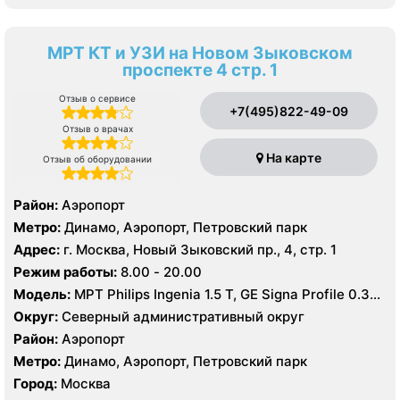
МРТ КТ и УЗИ на Новом Зыковском
проспекте 4 стр. 1
Отзыв о сервисе
+7(495)822-49-09
Отзыв о врачах
На карте
Отзыв об оборудовании
Район:
Аэропорт
Метро:
Динамо, Аэропорт, Петровский парк
Адрес:
г. Москва, Новый Зыковский пр., 4, стр. 1
Режим работы:
8.00 - 20.00
Модель:
МРТ Philips Ingenia 1.5 Т, GE Signa Profile 0.35
Т, КТ Toshiba Aquilion 64 среза, УЗИ GE Logiq 8
Округ:
Северный административный округ
Район:
Аэропорт
Метро:
Динамо, Аэропорт, Петровский парк
Город:
Москва