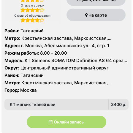
Отзыв о врачах
На карте
Отзыв об оборудовании
Район:
Таганский
Метро:
Крестьянская застава, Марксистская,
Пролетарская
Адрес:
г. Москва, Абельмановская ул., 4, стр. 1
Режим работы:
8.00 - 20.00
Модель:
КТ Siemens SOMATOM Definition AS 64 среза,
УЗИ GE Voluson730 Pro, Philips iE33, GE Voluson730
Округ:
Центральный административный округ
Expert
Район:
Таганский
Метро:
Крестьянская застава, Марксистская,
Пролетарская
Город:
Москва
КТ мягких тканей шеи
3400 p.
Онлайн запись