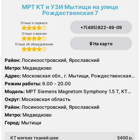
МРТ КТ и УЗИ Мытищи на улице
Рождественская 7
Отзыв о сервисе
+7(495)822-49-09
Отзыв о врачах
На карте
Отзыв об оборудовании
Район:
Лосиноостровский, Ярославский
Метро:
Медведково
Адрес:
Московская обл., г. Мытищи, Рождественская
ул., 7
Режим работы:
9.00 - 20.00
Модель:
МРТ Siemens Magnetom Symphony 1.5 Т, КТ
Siemens SOMATOM Emotion 16 срезов, УЗИ Philips
Округ:
Московская область
Ultrasound HD9
Район:
Лосиноостровский, Ярославский
Метро:
Медведково
Город:
Мытищи
КТ мягких тканей шеи
3400 p.