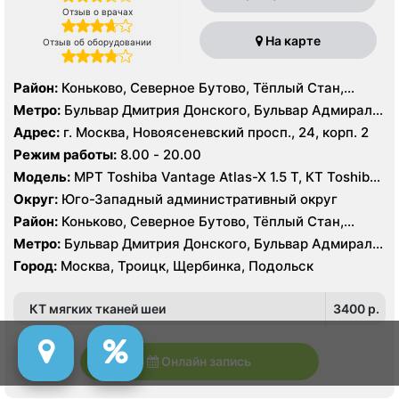
Отзыв о врачах
На карте
Отзыв об оборудовании
Район:
Коньково, Северное Бутово, Тёплый Стан,
Южное Бутово, Ясенево
Метро:
Бульвар Дмитрия Донского, Бульвар Адмирала
Ушакова, Битцевский парк , Беляево, Аннино ,
Адрес:
г. Москва, Новоясеневский просп., 24, корп. 2
Лесопарковая, Новоясеневская, Теплый Стан, Улица
Режим работы:
8.00 - 20.00
Академика Янгеля, Улица Горчакова, Улица
Модель:
МРТ Toshiba Vantage Atlas-X 1.5 Т, КТ Toshiba
Скобелевская, Улица Старокачаловская, Ясенево,
AQUILION RXL 16 срезов, УЗИ
Коммунарка, Ольховая, Прокшино, Филатов Луг
Округ:
Юго-Западный административный округ
Район:
Коньково, Северное Бутово, Тёплый Стан,
Южное Бутово, Ясенево
Метро:
Бульвар Дмитрия Донского, Бульвар Адмирала
Ушакова, Битцевский парк , Беляево, Аннино ,
Город:
Москва, Троицк, Щербинка, Подольск
Лесопарковая, Новоясеневская, Теплый Стан, Улица
Академика Янгеля, Улица Горчакова, Улица
КТ мягких тканей шеи
3400 p.
Скобелевская, Улица Старокачаловская, Ясенево,
Коммунарка, Ольховая, Прокшино, Филатов Луг
Онлайн запись