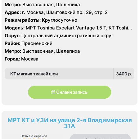
Метро:
Выставочная, Шелепиха
Адрес:
г. Москва, Шмитовский пр., 29, стр. 2
Режим работы:
Круглосуточно
Модель:
МРТ Toshiba Excelart Vantage 1.5 Т, КТ Toshiba
AQUILION RXL 16 срезов
Округ:
Центральный административный округ
Район:
Пресненский
Метро:
Выставочная, Шелепиха
Город:
Москва
КТ мягких тканей шеи
3400 p.
Онлайн запись
МРТ КТ и УЗИ на улице 2-я Владимирская
31А
Отзыв о сервисе