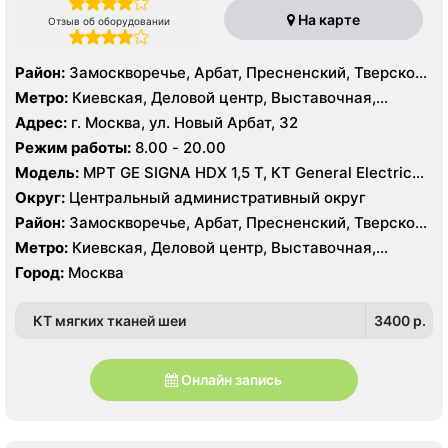
На карте
Отзыв об оборудовании
Район:
Замоскворечье, Арбат, Пресненский, Тверской,
Хамовники
Метро:
Киевская, Деловой центр, Выставочная,
Боровицкая, Библиотека им. Ленина, Баррикадная,
Адрес:
г. Москва, ул. Новый Арбат, 32
Арбатская, Краснопресненская, Кропоткинская, Парк
Режим работы:
8.00 - 20.00
Культуры, Смоленская, Улица 1905 года,
Модель:
МРТ GE SIGNA HDX 1,5 T, КТ General Electric
Александровский сад
VCT 64 среза, УЗИ GE Logiq E9, GE Vivid E9, GE Voluson
Округ:
Центральный административный округ
E6
Район:
Замоскворечье, Арбат, Пресненский, Тверской,
Хамовники
Метро:
Киевская, Деловой центр, Выставочная,
Боровицкая, Библиотека им. Ленина, Баррикадная,
Город:
Москва
Арбатская, Краснопресненская, Кропоткинская, Парк
Культуры, Смоленская, Улица 1905 года,
КТ мягких тканей шеи
3400 p.
Александровский сад
Онлайн запись