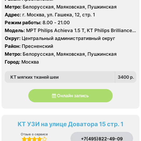
Метро:
Белорусская, Маяковская, Пушкинская
Адрес:
г. Москва, ул. Гашека, 12, стр. 1
Режим работы:
8.00 - 21.00
Модель:
МРТ Philips Achieva 1.5 T, КТ Philips Brilliance
CT 64 среза, УЗИ Philips iE33 X-matrix
Округ:
Центральный административный округ
Район:
Пресненский
Метро:
Белорусская, Маяковская, Пушкинская
Город:
Москва
КТ мягких тканей шеи
3400 p.
Онлайн запись
КТ УЗИ на улице Доватора 15 стр. 1
Отзыв о сервисе
+7(495)822-49-09