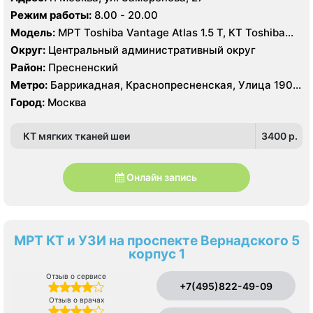
Режим работы:
8.00 - 20.00
Модель:
МРТ Toshiba Vantage Atlas 1.5 Т, КТ Toshiba
Aquilion 64, УЗИ GE Logiq 7
Округ:
Центральный административный округ
Район:
Пресненский
Метро:
Баррикадная, Краснопресненская, Улица 1905
года
Город:
Москва
КТ мягких тканей шеи
3400 p.
Онлайн запись
МРТ КТ и УЗИ на проспекте Вернадского 5
корпус 1
Отзыв о сервисе
+7(495)822-49-09
Отзыв о врачах