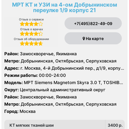
МРТ КТ и УЗИ на 4-ом Добрынинском
переулке 1/9 корпус 21
Отзыв о сервисе
+7(495)822-49-09
Отзыв о врачах
На карте
Отзыв об оборудовании
Район:
Замоскворечье, Якиманка
Метро:
Добрынинская, Октябрьская, Серпуховская
Адрес:
г. Москва, 4-й Добрынинский пер., д1/9, корпус
21
Режим работы:
00:00-24:00
Модель:
МРТ Siemens Magnetom Skyra 3.0 Т, TOSHIBA
Excelart Vantage Atlas-X 1.5 T, КТ Toshiba Aquilion
Округ:
Центральный административный округ
PRIME 160 срезов, УЗИ
Район:
Замоскворечье, Якиманка
Метро:
Добрынинская, Октябрьская, Серпуховская
Город:
Москва
КТ мягких тканей шеи
3400 p.