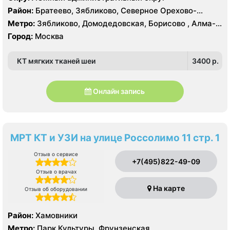
Район:
Братеево, Зябликово, Северное Орехово-
Борисово, Южное Орехово-Борисово
Метро:
Зябликово, Домодедовская, Борисово , Алма-
Атинская, Красногвардейская, Шипиловская
Город:
Москва
КТ мягких тканей шеи
3400 p.
Онлайн запись
МРТ КТ и УЗИ на улице Россолимо 11 стр. 1
Отзыв о сервисе
+7(495)822-49-09
Отзыв о врачах
На карте
Отзыв об оборудовании
Район:
Хамовники
Метро:
Парк Культуры, Фрунзенская