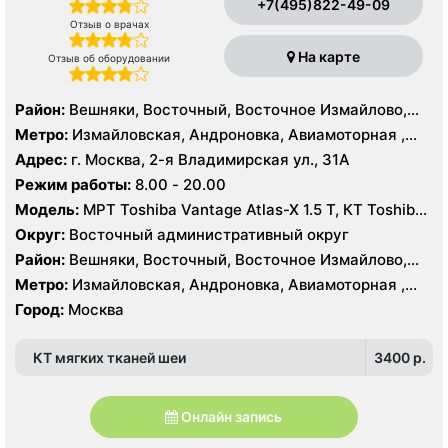
+7(495)822-49-09
Отзыв о врачах
На карте
Отзыв об оборудовании
Район:
Вешняки, Восточный, Восточное Измайлово,
Гольяново, Ивановское, Измайлово, Косино-
Метро:
Измайловская, Андроновка, Авиамоторная ,
Ухтомский, Метрогородок, Новогиреево, Новокосино,
Новогиреево, Новокосино, Первомайская, Перово,
Адрес:
г. Москва, 2-я Владимирская ул., 31А
Перово, Преображенское, Северное Измайлово,
Соколиная гора, Шоссе Энтузиастов
Режим работы:
8.00 - 20.00
Соколиная Гора, Нижегородский, Рязанский
Модель:
МРТ Toshiba Vantage Atlas-X 1.5 Т, КТ Toshiba
Aquilion 64 среза, УЗИ
Округ:
Восточный административный округ
Район:
Вешняки, Восточный, Восточное Измайлово,
Гольяново, Ивановское, Измайлово, Косино-
Метро:
Измайловская, Андроновка, Авиамоторная ,
Ухтомский, Метрогородок, Новогиреево, Новокосино,
Новогиреево, Новокосино, Первомайская, Перово,
Город:
Москва
Перово, Преображенское, Северное Измайлово,
Соколиная гора, Шоссе Энтузиастов
Соколиная Гора, Нижегородский, Рязанский
КТ мягких тканей шеи
3400 p.
Онлайн запись