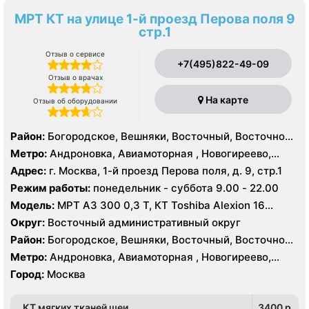
МРТ КТ на улице 1-й проезд Перова поля 9
стр.1
Отзыв о сервисе
+7(495)822-49-09
Отзыв о врачах
На карте
Отзыв об оборудовании
Район:
Богородское, Вешняки, Восточный, Восточное
Измайлово, Гольяново, Ивановское, Измайлово,
Метро:
Андроновка, Авиамоторная , Новогиреево,
Косино-Ухтомский, Метрогородок, Новогиреево,
Новокосино, Перово, Соколиная гора, Шоссе
Адрес:
г. Москва, 1-й проезд Перова поля, д. 9, стр.1
Новокосино, Перово, Преображенское, Северное
Энтузиастов
Режим работы:
понедельник - суббота 9.00 - 22.00
Измайлово, Соколиная Гора, Лефортово,
Нижегородский, Рязанский
Модель:
МРТ АЗ 300 0,3 Т, КТ Toshiba Alexion 16
срезов
Округ:
Восточный административный округ
Район:
Богородское, Вешняки, Восточный, Восточное
Измайлово, Гольяново, Ивановское, Измайлово,
Метро:
Андроновка, Авиамоторная , Новогиреево,
Косино-Ухтомский, Метрогородок, Новогиреево,
Новокосино, Перово, Соколиная гора, Шоссе
Город:
Москва
Новокосино, Перово, Преображенское, Северное
Энтузиастов
Измайлово, Соколиная Гора, Лефортово,
Нижегородский, Рязанский
КТ мягких тканей шеи
3400 p.