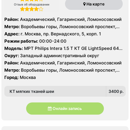
На карте
Отзыв об оборудовании
Район:
Академический, Гагаринский, Ломоносовский
Метро:
Воробьевы горы, Ломоносовский проспект,
Университет
Адрес:
г. Москва, пр. Вернадского, 5, корп. 1
Режим работы:
00:00-24:00
Модель:
МРТ Philips Intera 1.5 T КТ GE LightSpeed 64
среза, УЗИ Philips HD15
Округ:
Западный административный округ
Район:
Академический, Гагаринский, Ломоносовский
Метро:
Воробьевы горы, Ломоносовский проспект,
Университет
Город:
Москва
КТ мягких тканей шеи
3400 p.
Онлайн запись