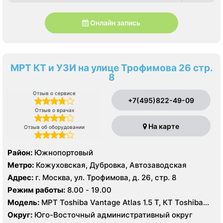
Онлайн запись
МРТ КТ и УЗИ на улице Трофимова 26 стр.
8
Отзыв о сервисе
+7(495)822-49-09
Отзыв о врачах
На карте
Отзыв об оборудовании
Район:
Южнопортовый
Метро:
Кожуховская, Дубровка, Автозаводская
Адрес:
г. Москва, ул. Трофимова, д. 26, стр. 8
Режим работы:
8.00 - 19.00
Модель:
МРТ Toshiba Vantage Atlas 1.5 Т, КТ Toshiba
AQUILION RXL 16 срезов, УЗИ GE Voluson E8, GE Vivid 9
Округ:
Юго-Восточный административный округ