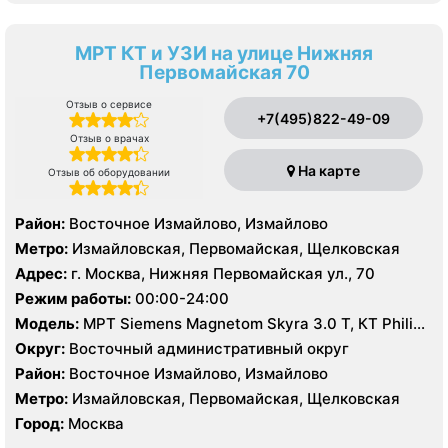
МРТ КТ и УЗИ на улице Нижняя
Первомайская 70
Отзыв о сервисе
+7(495)822-49-09
Отзыв о врачах
На карте
Отзыв об оборудовании
Район:
Восточное Измайлово, Измайлово
Метро:
Измайловская, Первомайская, Щелковская
Адрес:
г. Москва, Нижняя Первомайская ул., 70
Режим работы:
00:00-24:00
Модель:
МРТ Siemens Magnetom Skyra 3.0 Т, КТ Philips
Brilliance CT 64 среза, КТ Siemens Somatom Definition
Округ:
Восточный административный округ
128 срезов, УЗИ
Район:
Восточное Измайлово, Измайлово
Метро:
Измайловская, Первомайская, Щелковская
Город:
Москва