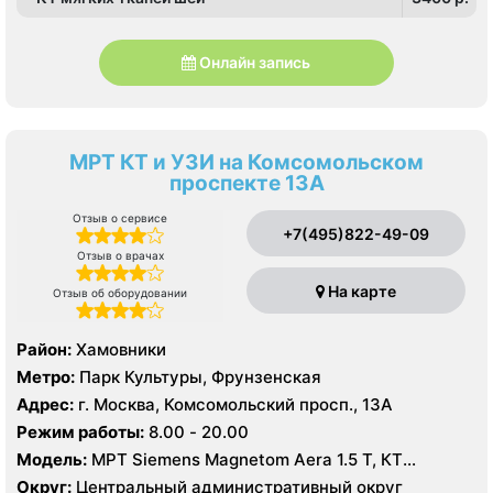
Онлайн запись
МРТ КТ и УЗИ на Комсомольском
проспекте 13А
Отзыв о сервисе
+7(495)822-49-09
Отзыв о врачах
На карте
Отзыв об оборудовании
Район:
Хамовники
Метро:
Парк Культуры, Фрунзенская
Адрес:
г. Москва, Комсомольский просп., 13А
Режим работы:
8.00 - 20.00
Модель:
МРТ Siemens Magnetom Aera 1.5 T, КТ
SIEMENS Healthineers 64 среза, УЗИ Mindrey DS 8,
Округ:
Центральный административный округ