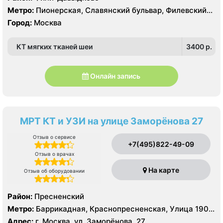
Метро:
Пионерская, Славянский бульвар, Филевский
парк
Город:
Москва
КТ мягких тканей шеи
3400 p.
Онлайн запись
МРТ КТ и УЗИ на улице Заморёнова 27
Отзыв о сервисе
+7(495)822-49-09
Отзыв о врачах
На карте
Отзыв об оборудовании
Район:
Пресненский
Метро:
Баррикадная, Краснопресненская, Улица 1905
года
Адрес:
г. Москва, ул. Заморёнова, 27