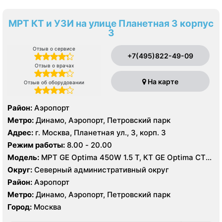
МРТ КТ и УЗИ на улице Планетная 3 корпус
3
Отзыв о сервисе
+7(495)822-49-09
Отзыв о врачах
На карте
Отзыв об оборудовании
Район:
Аэропорт
Метро:
Динамо, Аэропорт, Петровский парк
Адрес:
г. Москва, Планетная ул., 3, корп. 3
Режим работы:
8.00 - 20.00
Модель:
МРТ GE Optima 450W 1.5 T, КТ GE Optima CT
660 Asir 128 срезов, УЗИ GE LOGIQ S8
Округ:
Северный административный округ
Район:
Аэропорт
Метро:
Динамо, Аэропорт, Петровский парк
Город:
Москва