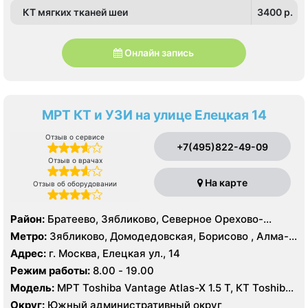
КТ мягких тканей шеи
3400 p.
Онлайн запись
МРТ КТ и УЗИ на улице Елецкая 14
Отзыв о сервисе
+7(495)822-49-09
Отзыв о врачах
На карте
Отзыв об оборудовании
Район:
Братеево, Зябликово, Северное Орехово-
Борисово, Южное Орехово-Борисово
Метро:
Зябликово, Домодедовская, Борисово , Алма-
Атинская, Красногвардейская, Шипиловская
Адрес:
г. Москва, Елецкая ул., 14
Режим работы:
8.00 - 19.00
Модель:
МРТ Toshiba Vantage Atlas-X 1.5 Т, КТ Toshiba
AQUILION RXL 16 срезов, УЗИ
Округ:
Южный административный округ