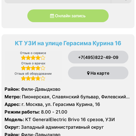
Онлайн запись
КТ УЗИ на улице Герасима Курина 16
Отзыв о сервисе
+7(495)822-49-09
Отзыв о врачах
На карте
Отзыв об оборудовании
Район:
Фили-Давыдково
Метро:
Пионерская, Славянский бульвар, Филевский
парк
Адрес:
г. Москва, ул. Герасима Курина, 16
Режим работы:
8.00 - 21.00
Модель:
КТ GeneralElectric Brivo 16 срезов, УЗИ
Округ:
Западный административный округ
Район:
Фили-Давыдково