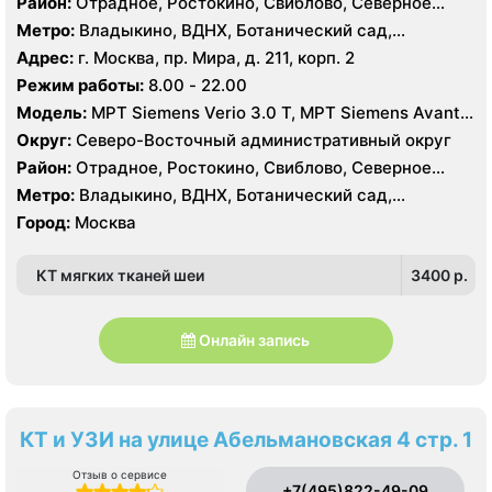
Район:
Отрадное, Ростокино, Свиблово, Северное
Медведково, Южное Медведково, Ярославский
Метро:
Владыкино, ВДНХ, Ботанический сад,
Белокаменная , Бабушкинская, Отрадное, Ростокино,
Адрес:
г. Москва, пр. Мира, д. 211, корп. 2
Свиблово
Режим работы:
8.00 - 22.00
Модель:
МРТ Siemens Verio 3.0 Т, МРТ Siemens Avanta
1.5 Т, КТ Siemens Somatom Definition 256 срезов, УЗИ
Округ:
Северо-Восточный административный округ
Esaote MyLab 70
Район:
Отрадное, Ростокино, Свиблово, Северное
Медведково, Южное Медведково, Ярославский
Метро:
Владыкино, ВДНХ, Ботанический сад,
Белокаменная , Бабушкинская, Отрадное, Ростокино,
Город:
Москва
Свиблово
КТ мягких тканей шеи
3400 p.
Онлайн запись
КТ и УЗИ на улице Абельмановская 4 стр. 1
Отзыв о сервисе
+7(495)822-49-09