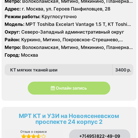
Метро:
Волоколамская, Митино, Мякинино, Планерная,
Пятницкое шоссе, Спартак, Строгино, Сходненская,
Адрес:
г. Москва, ул. Героев Панфиловцев, 28
Тушинская, Щукинская
Режим работы:
Круглосуточно
Модель:
МРТ Toshiba Excelart Vantage 1.5 Т, КТ Toshiba
AQUILION RXL 16 срезов
Округ:
Северо-Западный административный округ
Район:
Куркино, Митино, Покровское-Стрешнево,
Северное Тушино, Строгино, Южное Тушино
Метро:
Волоколамская, Митино, Мякинино, Планерная,
Пятницкое шоссе, Спартак, Строгино, Сходненская,
Город:
Москва
Тушинская, Щукинская
КТ мягких тканей шеи
3400 p.
Онлайн запись
МРТ КТ и УЗИ на Новоясеневском
проспекте 24 корпус 2
Отзыв о сервисе
+7(495)822-49-09