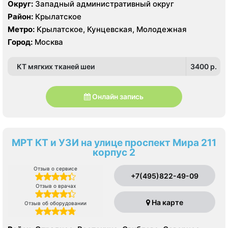
Aquilion 64 среза
Округ:
Западный административный округ
Район:
Крылатское
Метро:
Крылатское, Кунцевская, Молодежная
Город:
Москва
КТ мягких тканей шеи
3400 p.
Онлайн запись
МРТ КТ и УЗИ на улице проспект Мира 211
корпус 2
Отзыв о сервисе
+7(495)822-49-09
Отзыв о врачах
На карте
Отзыв об оборудовании