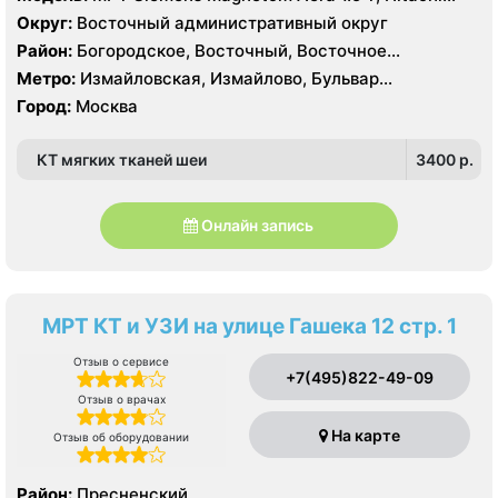
Aperto 0.4 Т, КТ Philips Brilliance CT 64 среза, УЗИ
Электрозаводская
Округ:
Восточный административный округ
Район:
Богородское, Восточный, Восточное
Измайлово, Гольяново, Измайлово, Метрогородок,
Метро:
Измайловская, Измайлово, Бульвар
Северное Измайлово, Соколиная Гора, Сокольники
Рокоссовского, Белокаменная , Локомотив ,
Город:
Москва
Партизанская, Первомайская, Преображенская
площадь, Ростокино, Семеновская, Соколиная гора,
КТ мягких тканей шеи
3400 p.
Сокольники, Черкизовская, Щелковская,
Электрозаводская
Онлайн запись
МРТ КТ и УЗИ на улице Гашека 12 стр. 1
Отзыв о сервисе
+7(495)822-49-09
Отзыв о врачах
На карте
Отзыв об оборудовании
Район:
Пресненский