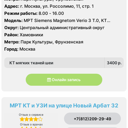
Адрес:
г. Москва, ул. Россолимо, 11, стр. 1
Режим работы:
8.00 - 16.00
Модель:
МРТ Siemens Magnetom Verio 3 Т.0, КТ
Toshiba Aquilion 160 срезов, УЗИ
Округ:
Центральный административный округ
Район:
Хамовники
Метро:
Парк Культуры, Фрунзенская
Город:
Москва
КТ мягких тканей шеи
3400 p.
Онлайн запись
МРТ КТ и УЗИ на улице Новый Арбат 32
Отзыв о сервисе
+7(812)209-29-49
Отзыв о врачах