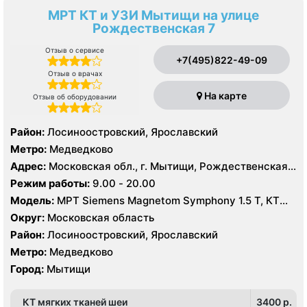
МРТ КТ и УЗИ Мытищи на улице
Рождественская 7
Отзыв о сервисе
+7(495)822-49-09
Отзыв о врачах
На карте
Отзыв об оборудовании
Район:
Лосиноостровский, Ярославский
Метро:
Медведково
Адрес:
Московская обл., г. Мытищи, Рождественская
ул., 7
Режим работы:
9.00 - 20.00
Модель:
МРТ Siemens Magnetom Symphony 1.5 Т, КТ
Siemens SOMATOM Emotion 16 срезов, УЗИ Philips
Округ:
Московская область
Ultrasound HD9
Район:
Лосиноостровский, Ярославский
Метро:
Медведково
Город:
Мытищи
КТ мягких тканей шеи
3400 p.