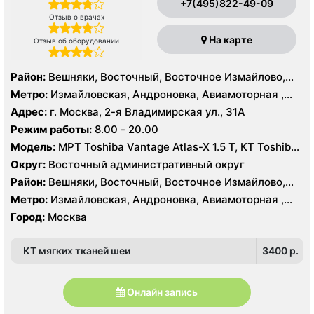
+7(495)822-49-09
Отзыв о врачах
На карте
Отзыв об оборудовании
Район:
Вешняки, Восточный, Восточное Измайлово,
Гольяново, Ивановское, Измайлово, Косино-
Метро:
Измайловская, Андроновка, Авиамоторная ,
Ухтомский, Метрогородок, Новогиреево, Новокосино,
Новогиреево, Новокосино, Первомайская, Перово,
Адрес:
г. Москва, 2-я Владимирская ул., 31А
Перово, Преображенское, Северное Измайлово,
Соколиная гора, Шоссе Энтузиастов
Режим работы:
8.00 - 20.00
Соколиная Гора, Нижегородский, Рязанский
Модель:
МРТ Toshiba Vantage Atlas-X 1.5 Т, КТ Toshiba
Aquilion 64 среза, УЗИ
Округ:
Восточный административный округ
Район:
Вешняки, Восточный, Восточное Измайлово,
Гольяново, Ивановское, Измайлово, Косино-
Метро:
Измайловская, Андроновка, Авиамоторная ,
Ухтомский, Метрогородок, Новогиреево, Новокосино,
Новогиреево, Новокосино, Первомайская, Перово,
Город:
Москва
Перово, Преображенское, Северное Измайлово,
Соколиная гора, Шоссе Энтузиастов
Соколиная Гора, Нижегородский, Рязанский
КТ мягких тканей шеи
3400 p.
Онлайн запись