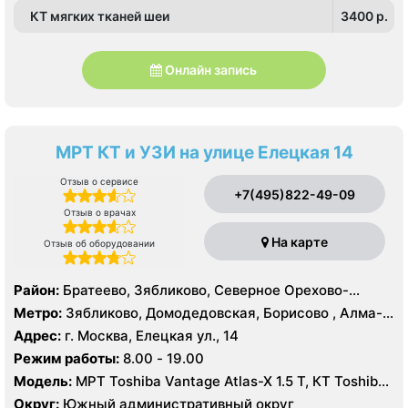
КТ мягких тканей шеи
3400 p.
Онлайн запись
МРТ КТ и УЗИ на улице Елецкая 14
Отзыв о сервисе
+7(495)822-49-09
Отзыв о врачах
На карте
Отзыв об оборудовании
Район:
Братеево, Зябликово, Северное Орехово-
Борисово, Южное Орехово-Борисово
Метро:
Зябликово, Домодедовская, Борисово , Алма-
Атинская, Красногвардейская, Шипиловская
Адрес:
г. Москва, Елецкая ул., 14
Режим работы:
8.00 - 19.00
Модель:
МРТ Toshiba Vantage Atlas-X 1.5 Т, КТ Toshiba
AQUILION RXL 16 срезов, УЗИ
Округ:
Южный административный округ