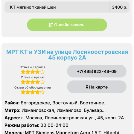
КТ мягких тканей шеи
3400 p.
Онлайн запись
МРТ КТ и УЗИ на улице Лосиноостровская
45 корпус 2А
Отзыв о сервисе
+7(495)822-49-09
Отзыв о врачах
На карте
Отзыв об оборудовании
Район:
Богородское, Восточный, Восточное
Измайлово, Гольяново, Измайлово, Метрогородок,
Метро:
Измайловская, Измайлово, Бульвар
Северное Измайлово, Соколиная Гора, Сокольники
Рокоссовского, Белокаменная , Локомотив ,
Адрес:
г. Москва, Лосиноостровская ул., 45, корп. 2А
Партизанская, Первомайская, Преображенская
Режим работы:
00:00-24:00
площадь, Ростокино, Семеновская, Соколиная гора,
Модель:
МРТ Siemens Magnetom Aera 1.5 T, Hitachi
Сокольники, Черкизовская, Щелковская,