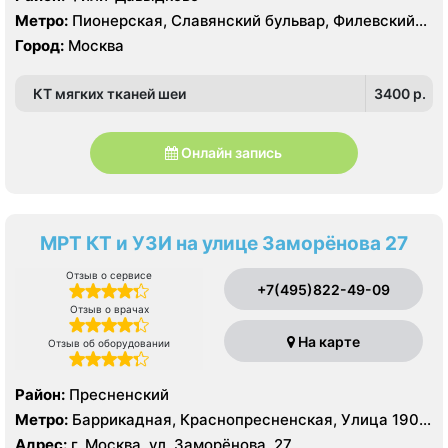
Метро:
Пионерская, Славянский бульвар, Филевский
парк
Город:
Москва
КТ мягких тканей шеи
3400 p.
Онлайн запись
МРТ КТ и УЗИ на улице Заморёнова 27
Отзыв о сервисе
+7(495)822-49-09
Отзыв о врачах
На карте
Отзыв об оборудовании
Район:
Пресненский
Метро:
Баррикадная, Краснопресненская, Улица 1905
года
Адрес:
г. Москва, ул. Заморёнова, 27