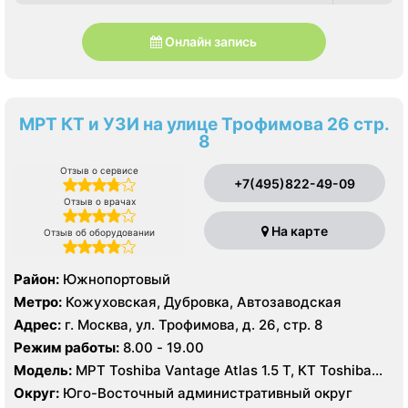
Онлайн запись
МРТ КТ и УЗИ на улице Трофимова 26 стр.
8
Отзыв о сервисе
+7(495)822-49-09
Отзыв о врачах
На карте
Отзыв об оборудовании
Район:
Южнопортовый
Метро:
Кожуховская, Дубровка, Автозаводская
Адрес:
г. Москва, ул. Трофимова, д. 26, стр. 8
Режим работы:
8.00 - 19.00
Модель:
МРТ Toshiba Vantage Atlas 1.5 Т, КТ Toshiba
AQUILION RXL 16 срезов, УЗИ GE Voluson E8, GE Vivid 9
Округ:
Юго-Восточный административный округ