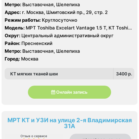
Метро:
Выставочная, Шелепиха
Адрес:
г. Москва, Шмитовский пр., 29, стр. 2
Режим работы:
Круглосуточно
Модель:
МРТ Toshiba Excelart Vantage 1.5 Т, КТ Toshiba
AQUILION RXL 16 срезов
Округ:
Центральный административный округ
Район:
Пресненский
Метро:
Выставочная, Шелепиха
Город:
Москва
КТ мягких тканей шеи
3400 p.
Онлайн запись
МРТ КТ и УЗИ на улице 2-я Владимирская
31А
Отзыв о сервисе