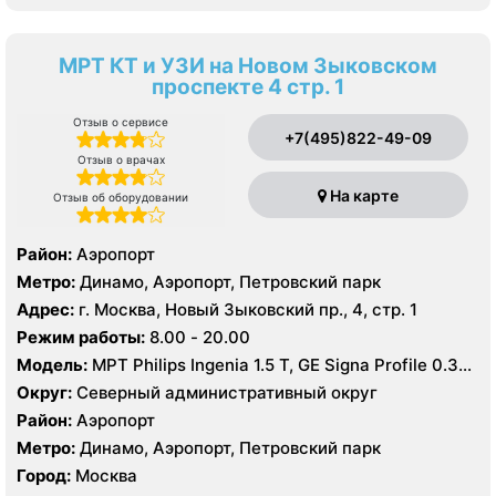
МРТ КТ и УЗИ на Новом Зыковском
проспекте 4 стр. 1
Отзыв о сервисе
+7(495)822-49-09
Отзыв о врачах
На карте
Отзыв об оборудовании
Район:
Аэропорт
Метро:
Динамо, Аэропорт, Петровский парк
Адрес:
г. Москва, Новый Зыковский пр., 4, стр. 1
Режим работы:
8.00 - 20.00
Модель:
МРТ Philips Ingenia 1.5 Т, GE Signa Profile 0.35
Т, КТ Toshiba Aquilion 64 среза, УЗИ GE Logiq 8
Округ:
Северный административный округ
Район:
Аэропорт
Метро:
Динамо, Аэропорт, Петровский парк
Город:
Москва