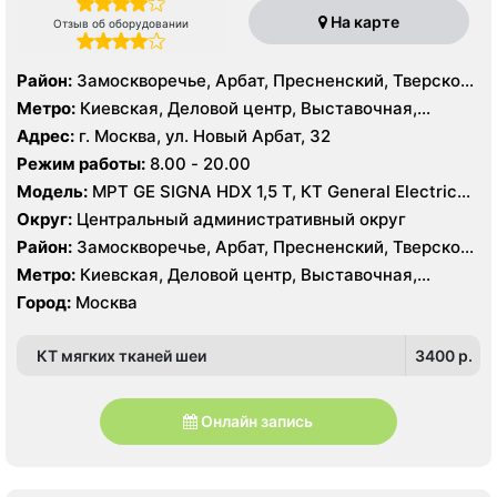
На карте
Отзыв об оборудовании
Район:
Замоскворечье, Арбат, Пресненский, Тверской,
Хамовники
Метро:
Киевская, Деловой центр, Выставочная,
Боровицкая, Библиотека им. Ленина, Баррикадная,
Адрес:
г. Москва, ул. Новый Арбат, 32
Арбатская, Краснопресненская, Кропоткинская, Парк
Режим работы:
8.00 - 20.00
Культуры, Смоленская, Улица 1905 года,
Модель:
МРТ GE SIGNA HDX 1,5 T, КТ General Electric
Александровский сад
VCT 64 среза, УЗИ GE Logiq E9, GE Vivid E9, GE Voluson
Округ:
Центральный административный округ
E6
Район:
Замоскворечье, Арбат, Пресненский, Тверской,
Хамовники
Метро:
Киевская, Деловой центр, Выставочная,
Боровицкая, Библиотека им. Ленина, Баррикадная,
Город:
Москва
Арбатская, Краснопресненская, Кропоткинская, Парк
Культуры, Смоленская, Улица 1905 года,
КТ мягких тканей шеи
3400 p.
Александровский сад
Онлайн запись