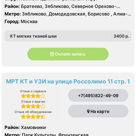
Район:
Братеево, Зябликово, Северное Орехово-
Борисово, Южное Орехово-Борисово
Метро:
Зябликово, Домодедовская, Борисово , Алма-
Атинская, Красногвардейская, Шипиловская
Город:
Москва
КТ мягких тканей шеи
3400 p.
Онлайн запись
МРТ КТ и УЗИ на улице Россолимо 11 стр. 1
Отзыв о сервисе
+7(495)822-49-09
Отзыв о врачах
На карте
Отзыв об оборудовании
Район:
Хамовники
Метро:
Парк Культуры, Фрунзенская