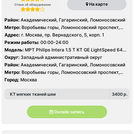
На карте
Отзыв об оборудовании
Район:
Академический, Гагаринский, Ломоносовский
Метро:
Воробьевы горы, Ломоносовский проспект,
Университет
Адрес:
г. Москва, пр. Вернадского, 5, корп. 1
Режим работы:
00:00-24:00
Модель:
МРТ Philips Intera 1.5 T КТ GE LightSpeed 64
среза, УЗИ Philips HD15
Округ:
Западный административный округ
Район:
Академический, Гагаринский, Ломоносовский
Метро:
Воробьевы горы, Ломоносовский проспект,
Университет
Город:
Москва
КТ мягких тканей шеи
3400 p.
Онлайн запись