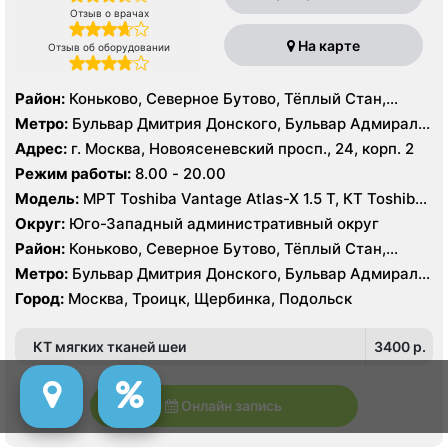
Отзыв о врачах
На карте
Отзыв об оборудовании
Район:
Коньково, Северное Бутово, Тёплый Стан,
Южное Бутово, Ясенево
Метро:
Бульвар Дмитрия Донского, Бульвар Адмирала
Ушакова, Битцевский парк , Беляево, Аннино ,
Адрес:
г. Москва, Новоясеневский просп., 24, корп. 2
Лесопарковая, Новоясеневская, Теплый Стан, Улица
Режим работы:
8.00 - 20.00
Академика Янгеля, Улица Горчакова, Улица
Модель:
МРТ Toshiba Vantage Atlas-X 1.5 Т, КТ Toshiba
Скобелевская, Улица Старокачаловская, Ясенево,
AQUILION RXL 16 срезов, УЗИ
Коммунарка, Ольховая, Прокшино, Филатов Луг
Округ:
Юго-Западный административный округ
Район:
Коньково, Северное Бутово, Тёплый Стан,
Южное Бутово, Ясенево
Метро:
Бульвар Дмитрия Донского, Бульвар Адмирала
Ушакова, Битцевский парк , Беляево, Аннино ,
Город:
Москва, Троицк, Щербинка, Подольск
Лесопарковая, Новоясеневская, Теплый Стан, Улица
Академика Янгеля, Улица Горчакова, Улица
КТ мягких тканей шеи
3400 p.
Скобелевская, Улица Старокачаловская, Ясенево,
Коммунарка, Ольховая, Прокшино, Филатов Луг
Онлайн запись