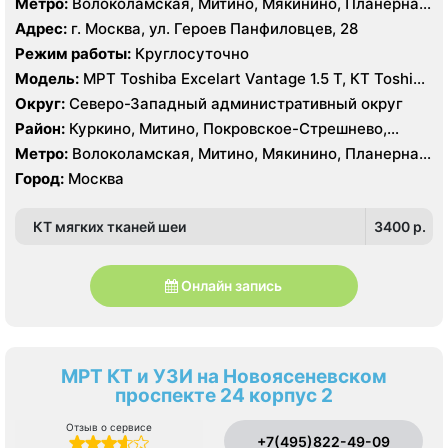
Метро:
Волоколамская, Митино, Мякинино, Планерная,
Пятницкое шоссе, Спартак, Строгино, Сходненская,
Адрес:
г. Москва, ул. Героев Панфиловцев, 28
Тушинская, Щукинская
Режим работы:
Круглосуточно
Модель:
МРТ Toshiba Excelart Vantage 1.5 Т, КТ Toshiba
AQUILION RXL 16 срезов
Округ:
Северо-Западный административный округ
Район:
Куркино, Митино, Покровское-Стрешнево,
Северное Тушино, Строгино, Южное Тушино
Метро:
Волоколамская, Митино, Мякинино, Планерная,
Пятницкое шоссе, Спартак, Строгино, Сходненская,
Город:
Москва
Тушинская, Щукинская
КТ мягких тканей шеи
3400 p.
Онлайн запись
МРТ КТ и УЗИ на Новоясеневском
проспекте 24 корпус 2
Отзыв о сервисе
+7(495)822-49-09