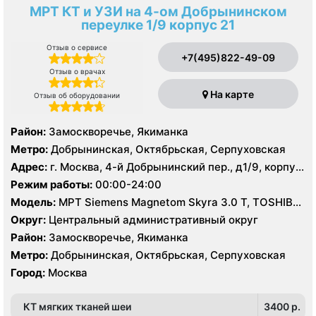
МРТ КТ и УЗИ на 4-ом Добрынинском
переулке 1/9 корпус 21
Отзыв о сервисе
+7(495)822-49-09
Отзыв о врачах
На карте
Отзыв об оборудовании
Район:
Замоскворечье, Якиманка
Метро:
Добрынинская, Октябрьская, Серпуховская
Адрес:
г. Москва, 4-й Добрынинский пер., д1/9, корпус
21
Режим работы:
00:00-24:00
Модель:
МРТ Siemens Magnetom Skyra 3.0 Т, TOSHIBA
Excelart Vantage Atlas-X 1.5 T, КТ Toshiba Aquilion
Округ:
Центральный административный округ
PRIME 160 срезов, УЗИ
Район:
Замоскворечье, Якиманка
Метро:
Добрынинская, Октябрьская, Серпуховская
Город:
Москва
КТ мягких тканей шеи
3400 p.