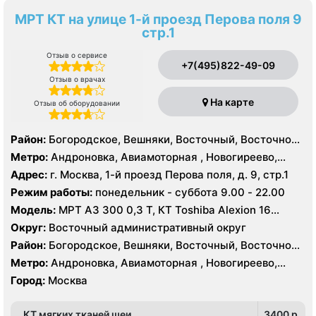
МРТ КТ на улице 1-й проезд Перова поля 9
стр.1
Отзыв о сервисе
+7(495)822-49-09
Отзыв о врачах
На карте
Отзыв об оборудовании
Район:
Богородское, Вешняки, Восточный, Восточное
Измайлово, Гольяново, Ивановское, Измайлово,
Метро:
Андроновка, Авиамоторная , Новогиреево,
Косино-Ухтомский, Метрогородок, Новогиреево,
Новокосино, Перово, Соколиная гора, Шоссе
Адрес:
г. Москва, 1-й проезд Перова поля, д. 9, стр.1
Новокосино, Перово, Преображенское, Северное
Энтузиастов
Режим работы:
понедельник - суббота 9.00 - 22.00
Измайлово, Соколиная Гора, Лефортово,
Нижегородский, Рязанский
Модель:
МРТ АЗ 300 0,3 Т, КТ Toshiba Alexion 16
срезов
Округ:
Восточный административный округ
Район:
Богородское, Вешняки, Восточный, Восточное
Измайлово, Гольяново, Ивановское, Измайлово,
Метро:
Андроновка, Авиамоторная , Новогиреево,
Косино-Ухтомский, Метрогородок, Новогиреево,
Новокосино, Перово, Соколиная гора, Шоссе
Город:
Москва
Новокосино, Перово, Преображенское, Северное
Энтузиастов
Измайлово, Соколиная Гора, Лефортово,
Нижегородский, Рязанский
КТ мягких тканей шеи
3400 p.