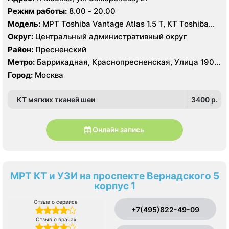
Режим работы:
8.00 - 20.00
Модель:
МРТ Toshiba Vantage Atlas 1.5 Т, КТ Toshiba
Aquilion 64, УЗИ GE Logiq 7
Округ:
Центральный административный округ
Район:
Пресненский
Метро:
Баррикадная, Краснопресненская, Улица 1905
года
Город:
Москва
КТ мягких тканей шеи
3400 p.
Онлайн запись
МРТ КТ и УЗИ на проспекте Вернадского 5
корпус 1
Отзыв о сервисе
+7(495)822-49-09
Отзыв о врачах