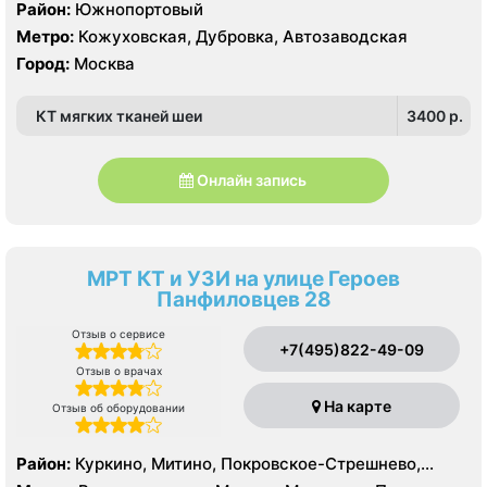
Район:
Южнопортовый
Метро:
Кожуховская, Дубровка, Автозаводская
Город:
Москва
КТ мягких тканей шеи
3400 p.
Онлайн запись
МРТ КТ и УЗИ на улице Героев
Панфиловцев 28
Отзыв о сервисе
+7(495)822-49-09
Отзыв о врачах
На карте
Отзыв об оборудовании
Район:
Куркино, Митино, Покровское-Стрешнево,
Северное Тушино, Строгино, Южное Тушино