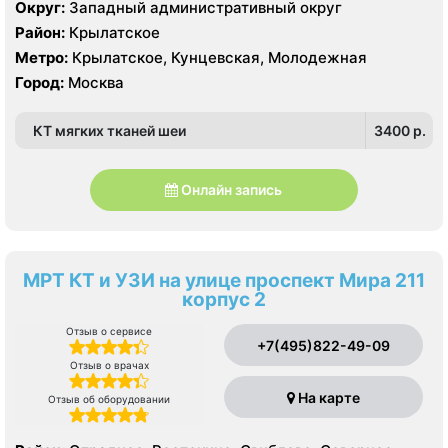
Aquilion 64 среза
Округ:
Западный административный округ
Район:
Крылатское
Метро:
Крылатское, Кунцевская, Молодежная
Город:
Москва
КТ мягких тканей шеи
3400 p.
Онлайн запись
МРТ КТ и УЗИ на улице проспект Мира 211
корпус 2
Отзыв о сервисе
+7(495)822-49-09
Отзыв о врачах
На карте
Отзыв об оборудовании