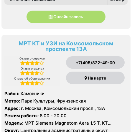
Онлайн запись
МРТ КТ и УЗИ на Комсомольском
проспекте 13А
Отзыв о сервисе
+7(495)822-49-09
Отзыв о врачах
На карте
Отзыв об оборудовании
Район:
Хамовники
Метро:
Парк Культуры, Фрунзенская
Адрес:
г. Москва, Комсомольский просп., 13А
Режим работы:
8.00 - 20.00
Модель:
МРТ Siemens Magnetom Aera 1.5 T, КТ
SIEMENS Healthineers 64 среза, УЗИ Mindrey DS 8,
Округ:
Центральный административный округ