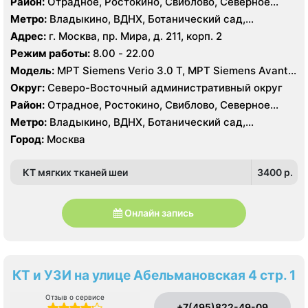
Район:
Отрадное, Ростокино, Свиблово, Северное
Медведково, Южное Медведково, Ярославский
Метро:
Владыкино, ВДНХ, Ботанический сад,
Белокаменная , Бабушкинская, Отрадное, Ростокино,
Адрес:
г. Москва, пр. Мира, д. 211, корп. 2
Свиблово
Режим работы:
8.00 - 22.00
Модель:
МРТ Siemens Verio 3.0 Т, МРТ Siemens Avanta
1.5 Т, КТ Siemens Somatom Definition 256 срезов, УЗИ
Округ:
Северо-Восточный административный округ
Esaote MyLab 70
Район:
Отрадное, Ростокино, Свиблово, Северное
Медведково, Южное Медведково, Ярославский
Метро:
Владыкино, ВДНХ, Ботанический сад,
Белокаменная , Бабушкинская, Отрадное, Ростокино,
Город:
Москва
Свиблово
КТ мягких тканей шеи
3400 p.
Онлайн запись
КТ и УЗИ на улице Абельмановская 4 стр. 1
Отзыв о сервисе
+7(495)822-49-09