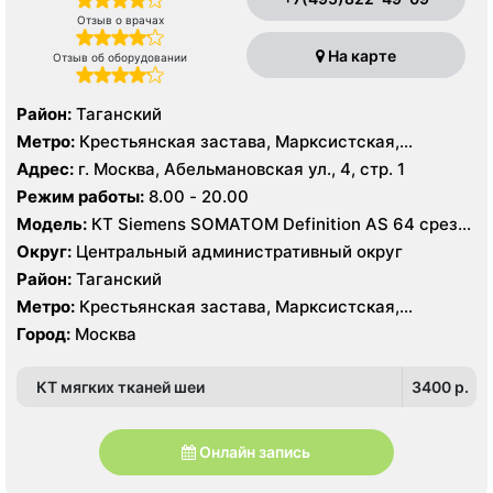
Отзыв о врачах
На карте
Отзыв об оборудовании
Район:
Таганский
Метро:
Крестьянская застава, Марксистская,
Пролетарская
Адрес:
г. Москва, Абельмановская ул., 4, стр. 1
Режим работы:
8.00 - 20.00
Модель:
КТ Siemens SOMATOM Definition AS 64 среза,
УЗИ GE Voluson730 Pro, Philips iE33, GE Voluson730
Округ:
Центральный административный округ
Expert
Район:
Таганский
Метро:
Крестьянская застава, Марксистская,
Пролетарская
Город:
Москва
КТ мягких тканей шеи
3400 p.
Онлайн запись