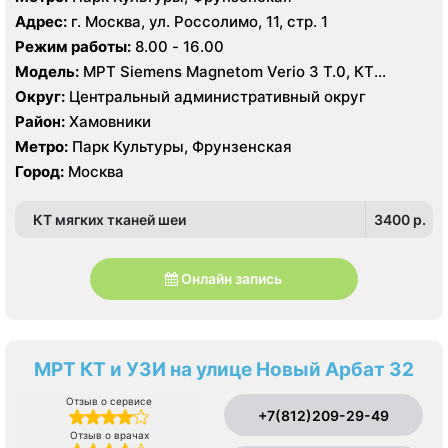
Адрес:
г. Москва, ул. Россолимо, 11, стр. 1
Режим работы:
8.00 - 16.00
Модель:
МРТ Siemens Magnetom Verio 3 Т.0, КТ
Toshiba Aquilion 160 срезов, УЗИ
Округ:
Центральный административный округ
Район:
Хамовники
Метро:
Парк Культуры, Фрунзенская
Город:
Москва
КТ мягких тканей шеи
3400 p.
Онлайн запись
МРТ КТ и УЗИ на улице Новый Арбат 32
Отзыв о сервисе
+7(812)209-29-49
Отзыв о врачах