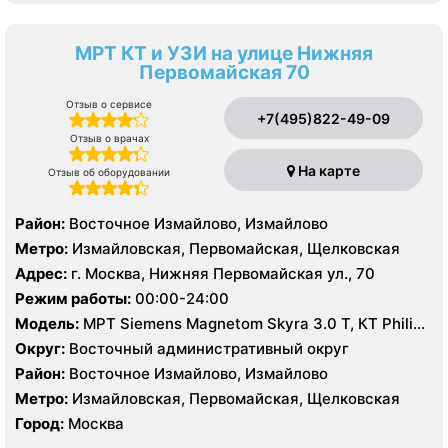
МРТ КТ и УЗИ на улице Нижняя
Первомайская 70
Отзыв о сервисе
+7(495)822-49-09
Отзыв о врачах
На карте
Отзыв об оборудовании
Район:
Восточное Измайлово, Измайлово
Метро:
Измайловская, Первомайская, Щелковская
Адрес:
г. Москва, Нижняя Первомайская ул., 70
Режим работы:
00:00-24:00
Модель:
МРТ Siemens Magnetom Skyra 3.0 Т, КТ Philips
Brilliance CT 64 среза, КТ Siemens Somatom Definition
Округ:
Восточный административный округ
128 срезов, УЗИ
Район:
Восточное Измайлово, Измайлово
Метро:
Измайловская, Первомайская, Щелковская
Город:
Москва