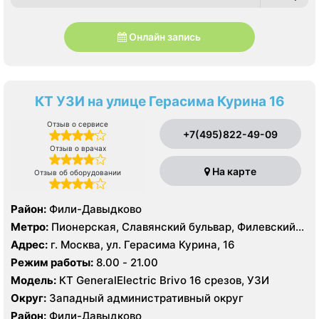
Онлайн запись
КТ УЗИ на улице Герасима Курина 16
Отзыв о сервисе
+7(495)822-49-09
Отзыв о врачах
На карте
Отзыв об оборудовании
Район:
Фили-Давыдково
Метро:
Пионерская, Славянский бульвар, Филевский
парк
Адрес:
г. Москва, ул. Герасима Курина, 16
Режим работы:
8.00 - 21.00
Модель:
КТ GeneralElectric Brivo 16 срезов, УЗИ
Округ:
Западный административный округ
Район:
Фили-Давыдково