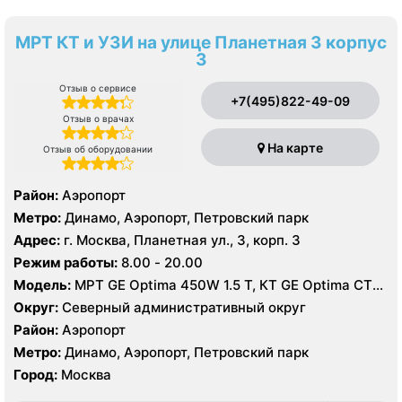
МРТ КТ и УЗИ на улице Планетная 3 корпус
3
Отзыв о сервисе
+7(495)822-49-09
Отзыв о врачах
На карте
Отзыв об оборудовании
Район:
Аэропорт
Метро:
Динамо, Аэропорт, Петровский парк
Адрес:
г. Москва, Планетная ул., 3, корп. 3
Режим работы:
8.00 - 20.00
Модель:
МРТ GE Optima 450W 1.5 T, КТ GE Optima CT
660 Asir 128 срезов, УЗИ GE LOGIQ S8
Округ:
Северный административный округ
Район:
Аэропорт
Метро:
Динамо, Аэропорт, Петровский парк
Город:
Москва