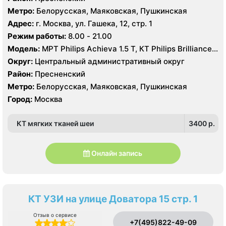
Метро:
Белорусская, Маяковская, Пушкинская
Адрес:
г. Москва, ул. Гашека, 12, стр. 1
Режим работы:
8.00 - 21.00
Модель:
МРТ Philips Achieva 1.5 T, КТ Philips Brilliance
CT 64 среза, УЗИ Philips iE33 X-matrix
Округ:
Центральный административный округ
Район:
Пресненский
Метро:
Белорусская, Маяковская, Пушкинская
Город:
Москва
КТ мягких тканей шеи
3400 p.
Онлайн запись
КТ УЗИ на улице Доватора 15 стр. 1
Отзыв о сервисе
+7(495)822-49-09