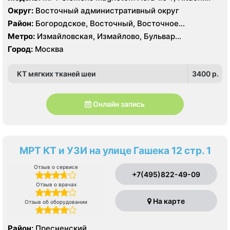
Aperto 0.4 Т, КТ Philips Brilliance CT 64 среза, УЗИ
Электрозаводская
Округ:
Восточный административный округ
Район:
Богородское, Восточный, Восточное
Измайлово, Гольяново, Измайлово, Метрогородок,
Метро:
Измайловская, Измайлово, Бульвар
Северное Измайлово, Соколиная Гора, Сокольники
Рокоссовского, Белокаменная , Локомотив ,
Город:
Москва
Партизанская, Первомайская, Преображенская
площадь, Ростокино, Семеновская, Соколиная гора,
КТ мягких тканей шеи
3400 p.
Сокольники, Черкизовская, Щелковская,
Электрозаводская
Онлайн запись
МРТ КТ и УЗИ на улице Гашека 12 стр. 1
Отзыв о сервисе
+7(495)822-49-09
Отзыв о врачах
На карте
Отзыв об оборудовании
Район:
Пресненский