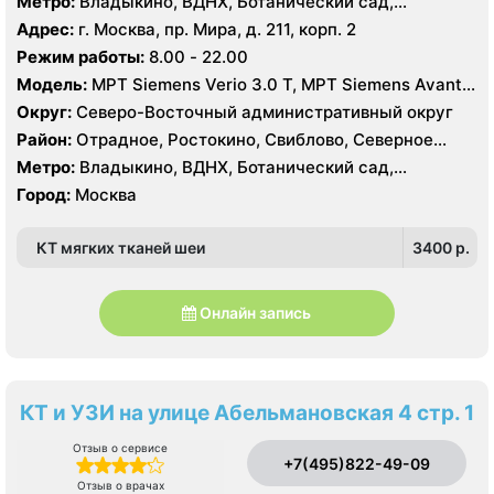
Метро:
Владыкино, ВДНХ, Ботанический сад,
Белокаменная , Бабушкинская, Отрадное, Ростокино,
Адрес:
г. Москва, пр. Мира, д. 211, корп. 2
Свиблово
Режим работы:
8.00 - 22.00
Модель:
МРТ Siemens Verio 3.0 Т, МРТ Siemens Avanta
1.5 Т, КТ Siemens Somatom Definition 256 срезов, УЗИ
Округ:
Северо-Восточный административный округ
Esaote MyLab 70
Район:
Отрадное, Ростокино, Свиблово, Северное
Медведково, Южное Медведково, Ярославский
Метро:
Владыкино, ВДНХ, Ботанический сад,
Белокаменная , Бабушкинская, Отрадное, Ростокино,
Город:
Москва
Свиблово
КТ мягких тканей шеи
3400 p.
Онлайн запись
КТ и УЗИ на улице Абельмановская 4 стр. 1
Отзыв о сервисе
+7(495)822-49-09
Отзыв о врачах