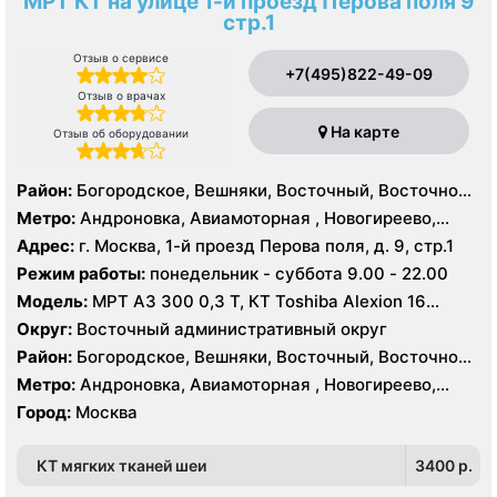
МРТ КТ на улице 1-й проезд Перова поля 9
стр.1
Отзыв о сервисе
+7(495)822-49-09
Отзыв о врачах
На карте
Отзыв об оборудовании
Район:
Богородское, Вешняки, Восточный, Восточное
Измайлово, Гольяново, Ивановское, Измайлово,
Метро:
Андроновка, Авиамоторная , Новогиреево,
Косино-Ухтомский, Метрогородок, Новогиреево,
Новокосино, Перово, Соколиная гора, Шоссе
Адрес:
г. Москва, 1-й проезд Перова поля, д. 9, стр.1
Новокосино, Перово, Преображенское, Северное
Энтузиастов
Режим работы:
понедельник - суббота 9.00 - 22.00
Измайлово, Соколиная Гора, Лефортово,
Нижегородский, Рязанский
Модель:
МРТ АЗ 300 0,3 Т, КТ Toshiba Alexion 16
срезов
Округ:
Восточный административный округ
Район:
Богородское, Вешняки, Восточный, Восточное
Измайлово, Гольяново, Ивановское, Измайлово,
Метро:
Андроновка, Авиамоторная , Новогиреево,
Косино-Ухтомский, Метрогородок, Новогиреево,
Новокосино, Перово, Соколиная гора, Шоссе
Город:
Москва
Новокосино, Перово, Преображенское, Северное
Энтузиастов
Измайлово, Соколиная Гора, Лефортово,
Нижегородский, Рязанский
КТ мягких тканей шеи
3400 p.