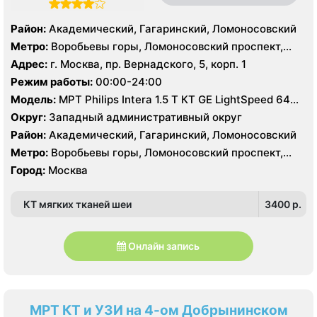
Район:
Академический, Гагаринский, Ломоносовский
Метро:
Воробьевы горы, Ломоносовский проспект,
Университет
Адрес:
г. Москва, пр. Вернадского, 5, корп. 1
Режим работы:
00:00-24:00
Модель:
МРТ Philips Intera 1.5 T КТ GE LightSpeed 64
среза, УЗИ Philips HD15
Округ:
Западный административный округ
Район:
Академический, Гагаринский, Ломоносовский
Метро:
Воробьевы горы, Ломоносовский проспект,
Университет
Город:
Москва
КТ мягких тканей шеи
3400 p.
Онлайн запись
МРТ КТ и УЗИ на 4-ом Добрынинском