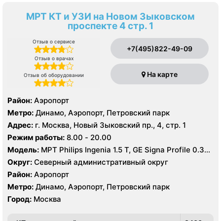
МРТ КТ и УЗИ на Новом Зыковском
проспекте 4 стр. 1
Отзыв о сервисе
+7(495)822-49-09
Отзыв о врачах
На карте
Отзыв об оборудовании
Район:
Аэропорт
Метро:
Динамо, Аэропорт, Петровский парк
Адрес:
г. Москва, Новый Зыковский пр., 4, стр. 1
Режим работы:
8.00 - 20.00
Модель:
МРТ Philips Ingenia 1.5 Т, GE Signa Profile 0.35
Т, КТ Toshiba Aquilion 64 среза, УЗИ GE Logiq 8
Округ:
Северный административный округ
Район:
Аэропорт
Метро:
Динамо, Аэропорт, Петровский парк
Город:
Москва