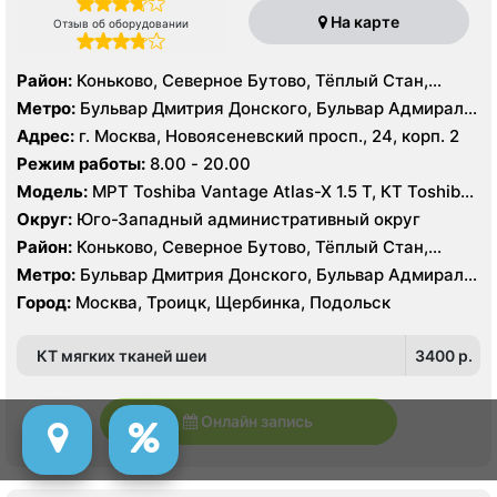
На карте
Отзыв об оборудовании
Район:
Коньково, Северное Бутово, Тёплый Стан,
Южное Бутово, Ясенево
Метро:
Бульвар Дмитрия Донского, Бульвар Адмирала
Ушакова, Битцевский парк , Беляево, Аннино ,
Адрес:
г. Москва, Новоясеневский просп., 24, корп. 2
Лесопарковая, Новоясеневская, Теплый Стан, Улица
Режим работы:
8.00 - 20.00
Академика Янгеля, Улица Горчакова, Улица
Модель:
МРТ Toshiba Vantage Atlas-X 1.5 Т, КТ Toshiba
Скобелевская, Улица Старокачаловская, Ясенево,
AQUILION RXL 16 срезов, УЗИ
Коммунарка, Ольховая, Прокшино, Филатов Луг
Округ:
Юго-Западный административный округ
Район:
Коньково, Северное Бутово, Тёплый Стан,
Южное Бутово, Ясенево
Метро:
Бульвар Дмитрия Донского, Бульвар Адмирала
Ушакова, Битцевский парк , Беляево, Аннино ,
Город:
Москва, Троицк, Щербинка, Подольск
Лесопарковая, Новоясеневская, Теплый Стан, Улица
Академика Янгеля, Улица Горчакова, Улица
КТ мягких тканей шеи
3400 p.
Скобелевская, Улица Старокачаловская, Ясенево,
Коммунарка, Ольховая, Прокшино, Филатов Луг
Онлайн запись