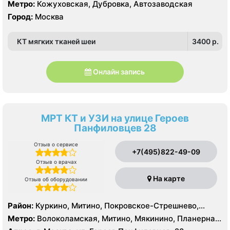
Метро:
Кожуховская, Дубровка, Автозаводская
Город:
Москва
КТ мягких тканей шеи
3400 p.
Онлайн запись
МРТ КТ и УЗИ на улице Героев
Панфиловцев 28
Отзыв о сервисе
+7(495)822-49-09
Отзыв о врачах
На карте
Отзыв об оборудовании
Район:
Куркино, Митино, Покровское-Стрешнево,
Северное Тушино, Строгино, Южное Тушино
Метро:
Волоколамская, Митино, Мякинино, Планерная,
Пятницкое шоссе, Спартак, Строгино, Сходненская,