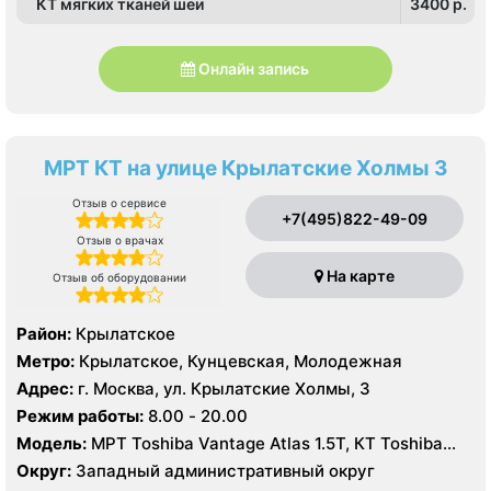
КТ мягких тканей шеи
3400 p.
Онлайн запись
МРТ КТ на улице Крылатские Холмы 3
Отзыв о сервисе
+7(495)822-49-09
Отзыв о врачах
На карте
Отзыв об оборудовании
Район:
Крылатское
Метро:
Крылатское, Кунцевская, Молодежная
Адрес:
г. Москва, ул. Крылатские Холмы, 3
Режим работы:
8.00 - 20.00
Модель:
МРТ Toshiba Vantage Atlas 1.5Т, КТ Toshiba
Aquilion 64 среза
Округ:
Западный административный округ