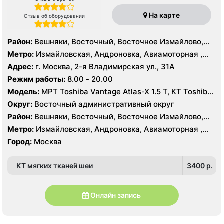
На карте
Отзыв об оборудовании
Район:
Вешняки, Восточный, Восточное Измайлово,
Гольяново, Ивановское, Измайлово, Косино-
Метро:
Измайловская, Андроновка, Авиамоторная ,
Ухтомский, Метрогородок, Новогиреево, Новокосино,
Новогиреево, Новокосино, Первомайская, Перово,
Адрес:
г. Москва, 2-я Владимирская ул., 31А
Перово, Преображенское, Северное Измайлово,
Соколиная гора, Шоссе Энтузиастов
Режим работы:
8.00 - 20.00
Соколиная Гора, Нижегородский, Рязанский
Модель:
МРТ Toshiba Vantage Atlas-X 1.5 Т, КТ Toshiba
Aquilion 64 среза, УЗИ
Округ:
Восточный административный округ
Район:
Вешняки, Восточный, Восточное Измайлово,
Гольяново, Ивановское, Измайлово, Косино-
Метро:
Измайловская, Андроновка, Авиамоторная ,
Ухтомский, Метрогородок, Новогиреево, Новокосино,
Новогиреево, Новокосино, Первомайская, Перово,
Город:
Москва
Перово, Преображенское, Северное Измайлово,
Соколиная гора, Шоссе Энтузиастов
Соколиная Гора, Нижегородский, Рязанский
КТ мягких тканей шеи
3400 p.
Онлайн запись