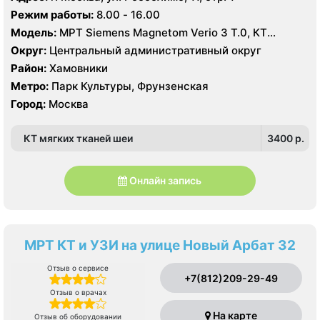
Режим работы:
8.00 - 16.00
Модель:
МРТ Siemens Magnetom Verio 3 Т.0, КТ
Toshiba Aquilion 160 срезов, УЗИ
Округ:
Центральный административный округ
Район:
Хамовники
Метро:
Парк Культуры, Фрунзенская
Город:
Москва
КТ мягких тканей шеи
3400 p.
Онлайн запись
МРТ КТ и УЗИ на улице Новый Арбат 32
Отзыв о сервисе
+7(812)209-29-49
Отзыв о врачах
На карте
Отзыв об оборудовании