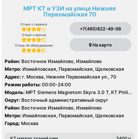
МРТ КТ и УЗИ на улице Нижняя
Первомайская 70
Отзыв о сервисе
+7(495)822-49-09
Отзыв о врачах
На карте
Отзыв об оборудовании
Район:
Восточное Измайлово, Измайлово
Метро:
Измайловская, Первомайская, Щелковская
Адрес:
г. Москва, Нижняя Первомайская ул., 70
Режим работы:
00:00-24:00
Модель:
МРТ Siemens Magnetom Skyra 3.0 Т, КТ Philips
Brilliance CT 64 среза, КТ Siemens Somatom Definition
Округ:
Восточный административный округ
128 срезов, УЗИ
Район:
Восточное Измайлово, Измайлово
Метро:
Измайловская, Первомайская, Щелковская
Город:
Москва
КТ мягких тканей шеи
3400 p.