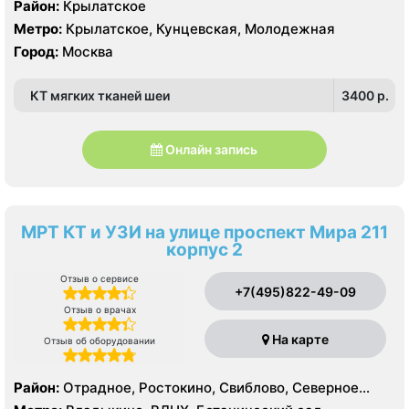
Район:
Крылатское
Метро:
Крылатское, Кунцевская, Молодежная
Город:
Москва
КТ мягких тканей шеи
3400 p.
Онлайн запись
МРТ КТ и УЗИ на улице проспект Мира 211
корпус 2
Отзыв о сервисе
+7(495)822-49-09
Отзыв о врачах
На карте
Отзыв об оборудовании
Район:
Отрадное, Ростокино, Свиблово, Северное
Медведково, Южное Медведково, Ярославский