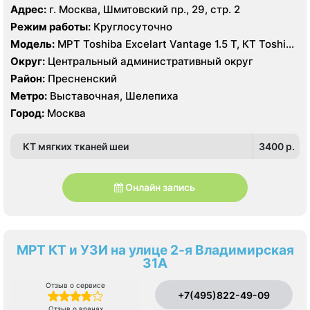
Адрес:
г. Москва, Шмитовский пр., 29, стр. 2
Режим работы:
Круглосуточно
Модель:
МРТ Toshiba Excelart Vantage 1.5 Т, КТ Toshiba
AQUILION RXL 16 срезов
Округ:
Центральный административный округ
Район:
Пресненский
Метро:
Выставочная, Шелепиха
Город:
Москва
КТ мягких тканей шеи
3400 p.
Онлайн запись
МРТ КТ и УЗИ на улице 2-я Владимирская
31А
Отзыв о сервисе
+7(495)822-49-09
Отзыв о врачах