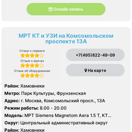
Онлайн запись
МРТ КТ и УЗИ на Комсомольском
проспекте 13А
Отзыв о сервисе
+7(495)822-49-09
Отзыв о врачах
На карте
Отзыв об оборудовании
Район:
Хамовники
Метро:
Парк Культуры, Фрунзенская
Адрес:
г. Москва, Комсомольский просп., 13А
Режим работы:
8.00 - 20.00
Модель:
МРТ Siemens Magnetom Aera 1.5 T, КТ
SIEMENS Healthineers 64 среза, УЗИ Mindrey DS 8,
Округ:
Центральный административный округ
Philips Affiniti 70
Район:
Хамовники