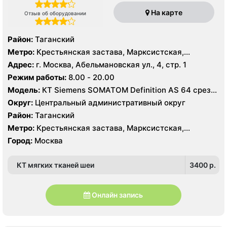
На карте
Отзыв об оборудовании
Район:
Таганский
Метро:
Крестьянская застава, Марксистская,
Пролетарская
Адрес:
г. Москва, Абельмановская ул., 4, стр. 1
Режим работы:
8.00 - 20.00
Модель:
КТ Siemens SOMATOM Definition AS 64 среза,
УЗИ GE Voluson730 Pro, Philips iE33, GE Voluson730
Округ:
Центральный административный округ
Expert
Район:
Таганский
Метро:
Крестьянская застава, Марксистская,
Пролетарская
Город:
Москва
КТ мягких тканей шеи
3400 p.
Онлайн запись