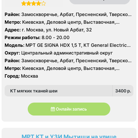
Район:
Замоскворечье, Арбат, Пресненский, Тверской,
Хамовники
Метро:
Киевская, Деловой центр, Выставочная,
Боровицкая, Библиотека им. Ленина, Баррикадная,
Адрес:
г. Москва, ул. Новый Арбат, 32
Арбатская, Краснопресненская, Кропоткинская, Парк
Режим работы:
8.00 - 20.00
Культуры, Смоленская, Улица 1905 года,
Модель:
МРТ GE SIGNA HDX 1,5 T, КТ General Electric
Александровский сад
VCT 64 среза, УЗИ GE Logiq E9, GE Vivid E9, GE Voluson
Округ:
Центральный административный округ
E6
Район:
Замоскворечье, Арбат, Пресненский, Тверской,
Хамовники
Метро:
Киевская, Деловой центр, Выставочная,
Боровицкая, Библиотека им. Ленина, Баррикадная,
Город:
Москва
Арбатская, Краснопресненская, Кропоткинская, Парк
Культуры, Смоленская, Улица 1905 года,
КТ мягких тканей шеи
3400 p.
Александровский сад
Онлайн запись
МРТ КТ и УЗИ Мытищи на улице