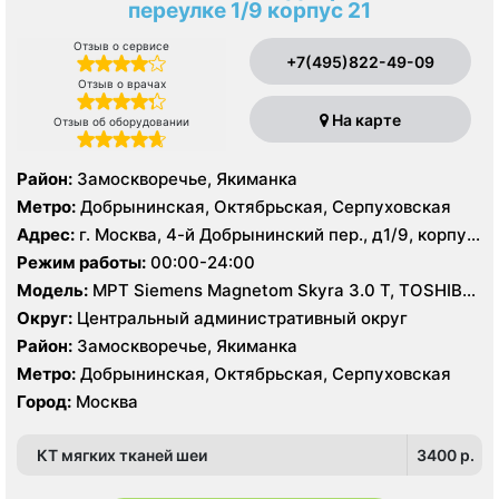
переулке 1/9 корпус 21
Отзыв о сервисе
+7(495)822-49-09
Отзыв о врачах
На карте
Отзыв об оборудовании
Район:
Замоскворечье, Якиманка
Метро:
Добрынинская, Октябрьская, Серпуховская
Адрес:
г. Москва, 4-й Добрынинский пер., д1/9, корпус
21
Режим работы:
00:00-24:00
Модель:
МРТ Siemens Magnetom Skyra 3.0 Т, TOSHIBA
Excelart Vantage Atlas-X 1.5 T, КТ Toshiba Aquilion
Округ:
Центральный административный округ
PRIME 160 срезов, УЗИ
Район:
Замоскворечье, Якиманка
Метро:
Добрынинская, Октябрьская, Серпуховская
Город:
Москва
КТ мягких тканей шеи
3400 p.