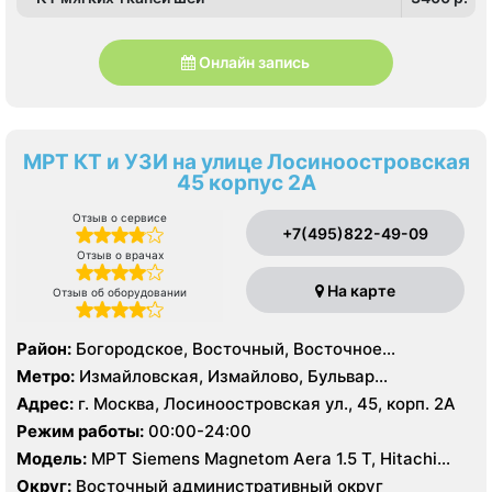
Онлайн запись
МРТ КТ и УЗИ на улице Лосиноостровская
45 корпус 2А
Отзыв о сервисе
+7(495)822-49-09
Отзыв о врачах
На карте
Отзыв об оборудовании
Район:
Богородское, Восточный, Восточное
Измайлово, Гольяново, Измайлово, Метрогородок,
Метро:
Измайловская, Измайлово, Бульвар
Северное Измайлово, Соколиная Гора, Сокольники
Рокоссовского, Белокаменная , Локомотив ,
Адрес:
г. Москва, Лосиноостровская ул., 45, корп. 2А
Партизанская, Первомайская, Преображенская
Режим работы:
00:00-24:00
площадь, Ростокино, Семеновская, Соколиная гора,
Модель:
МРТ Siemens Magnetom Aera 1.5 T, Hitachi
Сокольники, Черкизовская, Щелковская,
Aperto 0.4 Т, КТ Philips Brilliance CT 64 среза, УЗИ
Электрозаводская
Округ:
Восточный административный округ