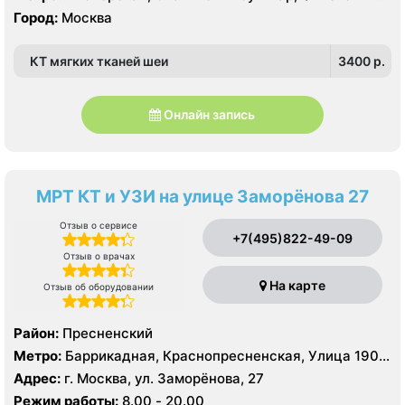
парк
Город:
Москва
КТ мягких тканей шеи
3400 p.
Онлайн запись
МРТ КТ и УЗИ на улице Заморёнова 27
Отзыв о сервисе
+7(495)822-49-09
Отзыв о врачах
На карте
Отзыв об оборудовании
Район:
Пресненский
Метро:
Баррикадная, Краснопресненская, Улица 1905
года
Адрес:
г. Москва, ул. Заморёнова, 27
Режим работы:
8.00 - 20.00