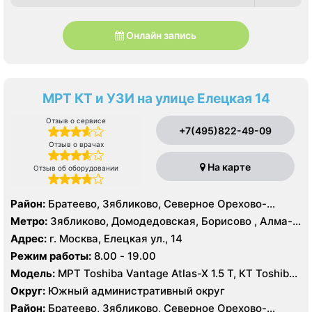
Онлайн запись
МРТ КТ и УЗИ на улице Елецкая 14
Отзыв о сервисе
+7(495)822-49-09
Отзыв о врачах
На карте
Отзыв об оборудовании
Район:
Братеево, Зябликово, Северное Орехово-
Борисово, Южное Орехово-Борисово
Метро:
Зябликово, Домодедовская, Борисово , Алма-
Атинская, Красногвардейская, Шипиловская
Адрес:
г. Москва, Елецкая ул., 14
Режим работы:
8.00 - 19.00
Модель:
МРТ Toshiba Vantage Atlas-X 1.5 Т, КТ Toshiba
AQUILION RXL 16 срезов, УЗИ
Округ:
Южный административный округ
Район:
Братеево, Зябликово, Северное Орехово-