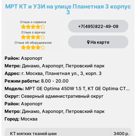
МРТ КТ и УЗИ на улице Планетная 3 корпус
3
Отзыв о сервисе
+7(495)822-49-09
Отзыв о врачах
На карте
Отзыв об оборудовании
Район:
Аэропорт
Метро:
Динамо, Аэропорт, Петровский парк
Адрес:
г. Москва, Планетная ул., 3, корп. 3
Режим работы:
8.00 - 20.00
Модель:
МРТ GE Optima 450W 1.5 T, КТ GE Optima CT
660 Asir 128 срезов, УЗИ GE LOGIQ S8
Округ:
Северный административный округ
Район:
Аэропорт
Метро:
Динамо, Аэропорт, Петровский парк
Город:
Москва
КТ мягких тканей шеи
3400 p.