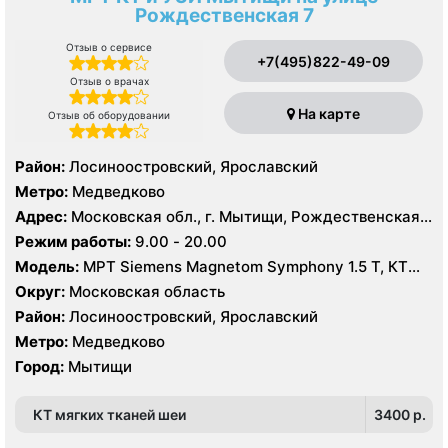
Рождественская 7
Отзыв о сервисе
+7(495)822-49-09
Отзыв о врачах
На карте
Отзыв об оборудовании
Район:
Лосиноостровский, Ярославский
Метро:
Медведково
Адрес:
Московская обл., г. Мытищи, Рождественская
ул., 7
Режим работы:
9.00 - 20.00
Модель:
МРТ Siemens Magnetom Symphony 1.5 Т, КТ
Siemens SOMATOM Emotion 16 срезов, УЗИ Philips
Округ:
Московская область
Ultrasound HD9
Район:
Лосиноостровский, Ярославский
Метро:
Медведково
Город:
Мытищи
КТ мягких тканей шеи
3400 p.