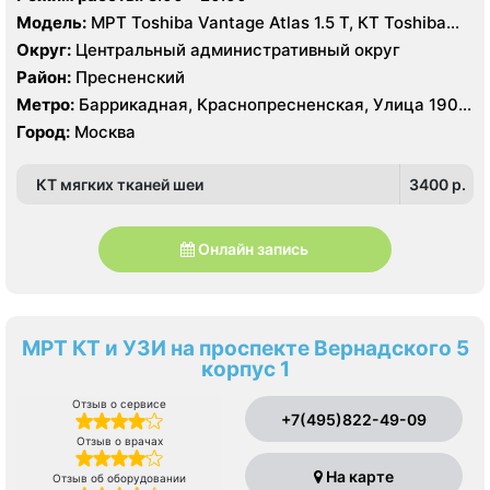
Модель:
МРТ Toshiba Vantage Atlas 1.5 Т, КТ Toshiba
Aquilion 64, УЗИ GE Logiq 7
Округ:
Центральный административный округ
Район:
Пресненский
Метро:
Баррикадная, Краснопресненская, Улица 1905
года
Город:
Москва
КТ мягких тканей шеи
3400 p.
Онлайн запись
МРТ КТ и УЗИ на проспекте Вернадского 5
корпус 1
Отзыв о сервисе
+7(495)822-49-09
Отзыв о врачах
На карте
Отзыв об оборудовании