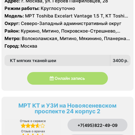
Адрес:
г. Москва, ул. Героев Панфиловцев, 28
Тушинская, Щукинская
Режим работы:
Круглосуточно
Модель:
МРТ Toshiba Excelart Vantage 1.5 Т, КТ Toshiba
AQUILION RXL 16 срезов
Округ:
Северо-Западный административный округ
Район:
Куркино, Митино, Покровское-Стрешнево,
Северное Тушино, Строгино, Южное Тушино
Метро:
Волоколамская, Митино, Мякинино, Планерная,
Пятницкое шоссе, Спартак, Строгино, Сходненская,
Город:
Москва
Тушинская, Щукинская
КТ мягких тканей шеи
3400 p.
Онлайн запись
МРТ КТ и УЗИ на Новоясеневском
проспекте 24 корпус 2
Отзыв о сервисе
+7(495)822-49-09
Отзыв о врачах