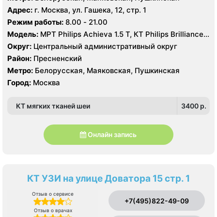
Адрес:
г. Москва, ул. Гашека, 12, стр. 1
Режим работы:
8.00 - 21.00
Модель:
МРТ Philips Achieva 1.5 T, КТ Philips Brilliance
CT 64 среза, УЗИ Philips iE33 X-matrix
Округ:
Центральный административный округ
Район:
Пресненский
Метро:
Белорусская, Маяковская, Пушкинская
Город:
Москва
КТ мягких тканей шеи
3400 p.
Онлайн запись
КТ УЗИ на улице Доватора 15 стр. 1
Отзыв о сервисе
+7(495)822-49-09
Отзыв о врачах