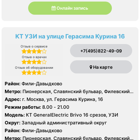
Онлайн запись
КТ УЗИ на улице Герасима Курина 16
Отзыв о сервисе
+7(495)822-49-09
Отзыв о врачах
На карте
Отзыв об оборудовании
Район:
Фили-Давыдково
Метро:
Пионерская, Славянский бульвар, Филевский
парк
Адрес:
г. Москва, ул. Герасима Курина, 16
Режим работы:
8.00 - 21.00
Модель:
КТ GeneralElectric Brivo 16 срезов, УЗИ
Округ:
Западный административный округ
Район:
Фили-Давыдково
Метро:
Пионерская, Славянский бульвар, Филевский