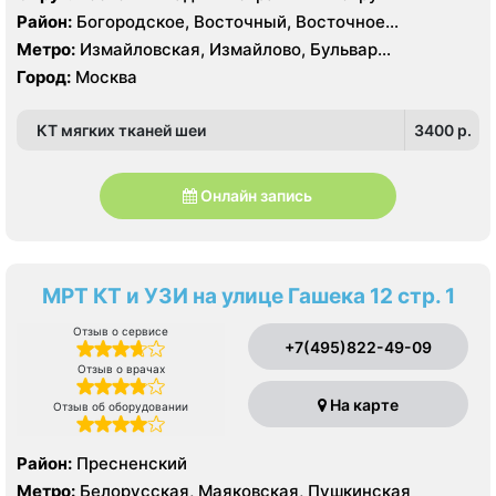
Район:
Богородское, Восточный, Восточное
Измайлово, Гольяново, Измайлово, Метрогородок,
Метро:
Измайловская, Измайлово, Бульвар
Северное Измайлово, Соколиная Гора, Сокольники
Рокоссовского, Белокаменная , Локомотив ,
Город:
Москва
Партизанская, Первомайская, Преображенская
площадь, Ростокино, Семеновская, Соколиная гора,
КТ мягких тканей шеи
3400 p.
Сокольники, Черкизовская, Щелковская,
Электрозаводская
Онлайн запись
МРТ КТ и УЗИ на улице Гашека 12 стр. 1
Отзыв о сервисе
+7(495)822-49-09
Отзыв о врачах
На карте
Отзыв об оборудовании
Район:
Пресненский
Метро:
Белорусская, Маяковская, Пушкинская