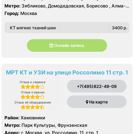
Борисово, Южное Орехово-Борисово
Метро:
Зябликово, Домодедовская, Борисово , Алма-
Атинская, Красногвардейская, Шипиловская
Город:
Москва
КТ мягких тканей шеи
3400 p.
Онлайн запись
МРТ КТ и УЗИ на улице Россолимо 11 стр. 1
Отзыв о сервисе
+7(495)822-49-09
Отзыв о врачах
На карте
Отзыв об оборудовании
Район:
Хамовники
Метро:
Парк Культуры, Фрунзенская
Адрес:
г. Москва, ул. Россолимо, 11, стр. 1