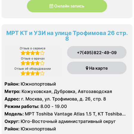
Онлайн запись
МРТ КТ и УЗИ на улице Трофимова 26 стр.
8
Отзыв о сервисе
+7(495)822-49-09
Отзыв о врачах
На карте
Отзыв об оборудовании
Район:
Южнопортовый
Метро:
Кожуховская, Дубровка, Автозаводская
Адрес:
г. Москва, ул. Трофимова, д. 26, стр. 8
Режим работы:
8.00 - 19.00
Модель:
МРТ Toshiba Vantage Atlas 1.5 Т, КТ Toshiba
AQUILION RXL 16 срезов, УЗИ GE Voluson E8, GE Vivid 9
Округ:
Юго-Восточный административный округ
Район:
Южнопортовый