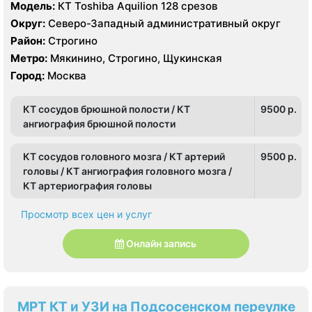
Модель:
КТ Toshiba Aquilion 128 срезов
Округ:
Северо-Западный административный округ
Район:
Строгино
Метро:
Мякинино, Строгино, Щукинская
Город:
Москва
КТ сосудов брюшной полости / КТ
9500 p.
ангиография брюшной полости
КТ сосудов головного мозга / КТ артерий
9500 p.
головы / КТ ангиография головного мозга /
КТ артериография головы
Просмотр всех цен и услуг
Онлайн запись
МРТ КТ и УЗИ на Подсосенском переулке