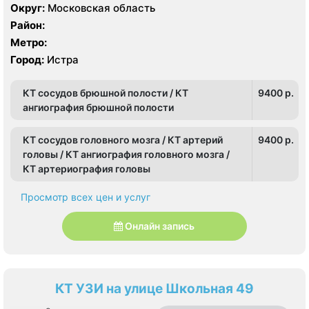
КТ Siemens SOMATOM Scope 16 срезов, УЗИ
Округ:
Московская область
Район:
Метро:
Город:
Истра
КТ сосудов брюшной полости / КТ
9400 p.
ангиография брюшной полости
КТ сосудов головного мозга / КТ артерий
9400 p.
головы / КТ ангиография головного мозга /
КТ артериография головы
Просмотр всех цен и услуг
Онлайн запись
КТ УЗИ на улице Школьная 49