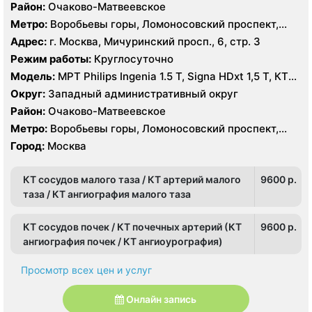
Район:
Очаково-Матвеевское
Метро:
Воробьевы горы, Ломоносовский проспект,
Раменки
Адрес:
г. Москва, Мичуринский просп., 6, стр. 3
Режим работы:
Круглосуточно
Модель:
МРТ Philips Ingenia 1.5 T, Signa HDxt 1,5 Т, КТ
GE Light Speed 64 среза, GE Healthcare Optima CT660
Округ:
Западный административный округ
128 срезов УЗИ HITACHI Preirus
Район:
Очаково-Матвеевское
Метро:
Воробьевы горы, Ломоносовский проспект,
Раменки
Город:
Москва
КТ сосудов малого таза / КТ артерий малого
9600 p.
таза / КТ ангиография малого таза
КТ сосудов почек / КТ почечных артерий (КТ
9600 p.
ангиография почек / КТ ангиоурография)
Просмотр всех цен и услуг
Онлайн запись