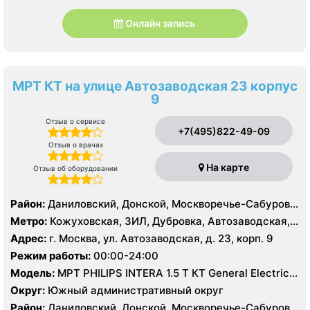
Онлайн запись
МРТ КТ на улице Автозаводская 23 корпус
9
Отзыв о сервисе
+7(495)822-49-09
Отзыв о врачах
На карте
Отзыв об оборудовании
Район:
Даниловский, Донской, Москворечье-Сабурово,
Нагатино-Садовники, Нагатинский Затон, Нагорный
Метро:
Кожуховская, ЗИЛ, Дубровка, Автозаводская,
Нагатинская, Технопарк, Тульская, Угрешская
Адрес:
г. Москва, ул. Автозаводская, д. 23, корп. 9
Режим работы:
00:00-24:00
Модель:
МРТ PHILIPS INTERA 1.5 T КТ General Electric
LIGHT SPEED 64 среза
Округ:
Южный административный округ
Район:
Даниловский, Донской, Москворечье-Сабурово,