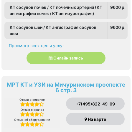
КТ сосудов почек / КТ почечных артерий (КТ
9600 p.
ангиография почек / КТ ангиоурография)
КТ сосудов шеи / КТ ангиография сосудов
9600 p.
шеи
Просмотр всех цен и услуг
Онлайн запись
МРТ КТ и УЗИ на Мичуринском проспекте
6 стр. 3
Отзыв о сервисе
+7(495)822-49-09
Отзыв о врачах
На карте
Отзыв об оборудовании