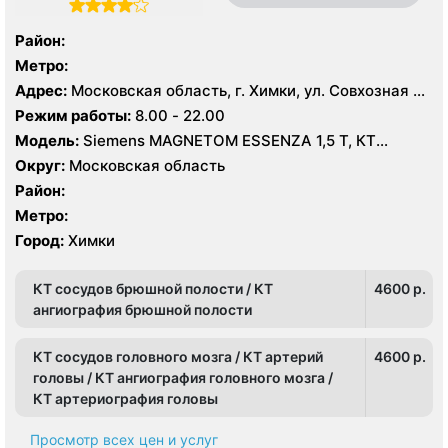
Район:
Метро:
Адрес:
Московская область, г. Химки, ул. Совхозная 4,
стр 1
Режим работы:
8.00 - 22.00
Модель:
Siemens MAGNETOM ESSENZA 1,5 Т, КТ
Siemens Healthineers 64 среза, УЗИ
Округ:
Московская область
Район:
Метро:
Город:
Химки
КТ сосудов брюшной полости / КТ
4600 p.
ангиография брюшной полости
КТ сосудов головного мозга / КТ артерий
4600 p.
головы / КТ ангиография головного мозга /
КТ артериография головы
Просмотр всех цен и услуг