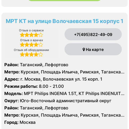
МРТ КТ на улице Волочаевская 15 корпус 1
Отзыв о сервисе
+7(495)822-49-09
Отзыв о врачах
На карте
Отзыв об оборудовании
Район:
Таганский, Лефортово
Метро:
Курская, Площадь Ильича, Римская, Таганская,
Чкаловская
Адрес:
г. Москва, Волочаевская ул. 15 корп. 1
Режим работы:
8.00 - 21.00
Модель:
МРТ Philips INGENIA 1.5Т, КТ Philips INGENUITY
ELITE 128 срезов
Округ:
Юго-Восточный административный округ
Район:
Таганский, Лефортово
Метро:
Курская, Площадь Ильича, Римская, Таганская,
Чкаловская
Город:
Москва