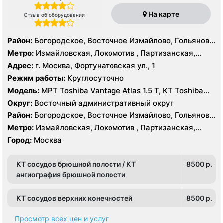
На карте
Отзыв об оборудовании
Район:
Богородское, Восточное Измайлово, Гольяново,
Измайлово, Соколиная Гора
Метро:
Измайловская, Локомотив , Партизанская,
Преображенская площадь, Черкизовская
Адрес:
г. Москва, Фортунатовская ул., 1
Режим работы:
Круглосуточно
Модель:
МРТ Toshiba Vantage Atlas 1.5 Т, КТ Toshiba
Aquilion Prime 160 срезов, Toshiba Aquilion CXL 128
Округ:
Восточный административный округ
срезов, Body Tom 32 среза УЗИ GE Voluson E8, GE Vivid
Район:
Богородское, Восточное Измайлово, Гольяново,
9
Измайлово, Соколиная Гора
Метро:
Измайловская, Локомотив , Партизанская,
Преображенская площадь, Черкизовская
Город:
Москва
КТ сосудов брюшной полости / КТ
8500 p.
ангиография брюшной полости
КТ сосудов верхних конечностей
8500 p.
Просмотр всех цен и услуг