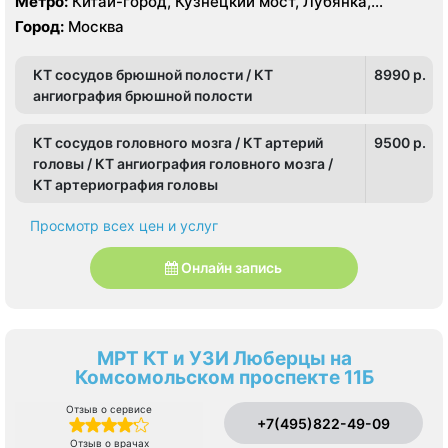
Метро:
Китай-город, Кузнецкий мост, Лубянка,
Охотный ряд, Площадь Революции, Сретенский
Город:
Москва
бульвар, Театральная
КТ сосудов брюшной полости / КТ
8990 p.
ангиография брюшной полости
КТ сосудов головного мозга / КТ артерий
9500 p.
головы / КТ ангиография головного мозга /
КТ артериография головы
Просмотр всех цен и услуг
Онлайн запись
МРТ КТ и УЗИ Люберцы на
Комсомольском проспекте 11Б
Отзыв о сервисе
+7(495)822-49-09
Отзыв о врачах