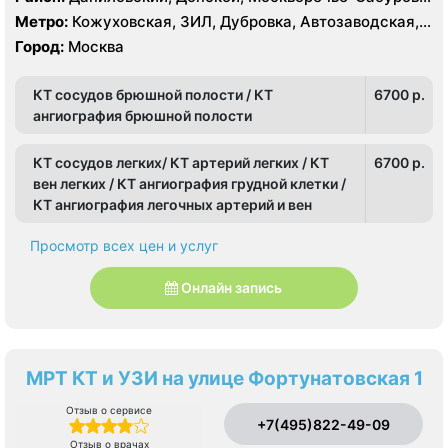
Нагатино-Садовники, Нагатинский Затон, Нагорный
Метро:
Кожуховская, ЗИЛ, Дубровка, Автозаводская,
Нагатинская, Технопарк, Тульская, Угрешская
Город:
Москва
КТ сосудов брюшной полости / КТ
6700 p.
ангиография брюшной полости
КТ сосудов легких/ КТ артерий легких / КТ
6700 p.
вен легких / КТ ангиография грудной клетки /
КТ ангиография легочных артерий и вен
Просмотр всех цен и услуг
Онлайн запись
МРТ КТ и УЗИ на улице Фортунатовская 1
Отзыв о сервисе
+7(495)822-49-09
Отзыв о врачах