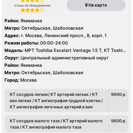
На карте
Отзыв об оборудовании
Район:
Якиманка
Метро:
Октябрьская, Шаболовская
Адрес:
г. Москва, Ленинский просп., 8, корп. 1
Режим работы:
00:00-24:00
Модель:
МРТ Toshiba Excelart Vantage 1.5 Т, КТ Toshiba
Aquilion PRIME 160 срезов, Brilliance CT 40 срезов, УЗИ
Округ:
Центральный административный округ
Район:
Якиманка
Метро:
Октябрьская, Шаболовская
Город:
Москва
КТ сосудов легких/ КТ артерий легких / КТ
9600 p.
вен легких / КТ ангиография грудной клетки /
КТ ангиография легочных артерий и вен
КТ сосудов малого таза / КТ артерий малого
9600 p.
таза / КТ ангиография малого таза