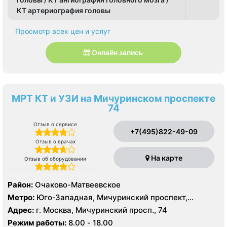
КТ артериография головы
Просмотр всех цен и услуг
Онлайн запись
МРТ КТ и УЗИ на Мичуринском проспекте
74
Отзыв о сервисе
+7(495)822-49-09
Отзыв о врачах
На карте
Отзыв об оборудовании
Район:
Очаково-Матвеевское
Метро:
Юго-Западная, Мичуринский проспект,
Озёрная
Адрес:
г. Москва, Мичуринский просп., 74
Режим работы:
8.00 - 18.00