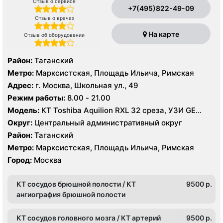
Отзыв о сервисе
+7(495)822-49-09
Отзыв о врачах
На карте
Отзыв об оборудовании
Район:
Таганский
Метро:
Марксистская, Площадь Ильича, Римская
Адрес:
г. Москва, Школьная ул., 49
Режим работы:
8.00 - 21.00
Модель:
КТ Toshiba Aquilion RXL 32 среза, УЗИ GE
Logic 9
Округ:
Центральный административный округ
Район:
Таганский
Метро:
Марксистская, Площадь Ильича, Римская
Город:
Москва
КТ сосудов брюшной полости / КТ
9500 p.
ангиография брюшной полости
КТ сосудов головного мозга / КТ артерий
9500 p.