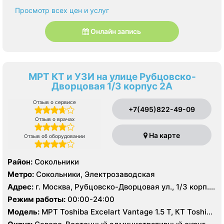
Просмотр всех цен и услуг
Онлайн запись
МРТ КТ и УЗИ на улице Рубцовско-
Дворцовая 1/3 корпус 2А
Отзыв о сервисе
+7(495)822-49-09
Отзыв о врачах
На карте
Отзыв об оборудовании
Район:
Сокольники
Метро:
Сокольники, Электрозаводская
Адрес:
г. Москва, Рубцовско-Дворцовая ул., 1/3 корп.
2А
Режим работы:
00:00-24:00
Модель:
МРТ Toshiba Excelart Vantage 1.5 Т, КТ Toshiba
Aquilion 64 среза, УЗИ