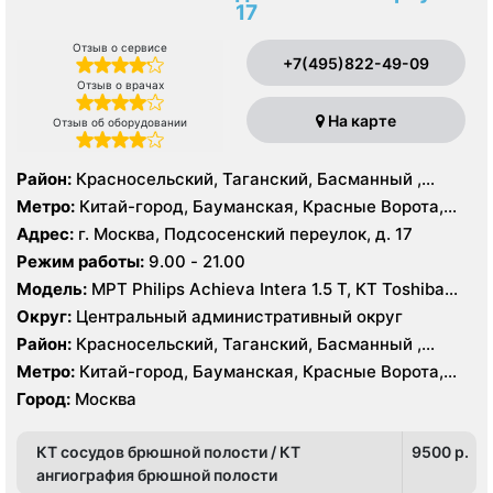
17
Отзыв о сервисе
+7(495)822-49-09
Отзыв о врачах
На карте
Отзыв об оборудовании
Район:
Красносельский, Таганский, Басманный ,
Тверской
Метро:
Китай-город, Бауманская, Красные Ворота,
Кузнецкий мост, Курская, Лубянка, Площадь Ильича,
Адрес:
г. Москва, Подсосенский переулок, д. 17
Сретенский бульвар, Таганская, Чкаловская
Режим работы:
9.00 - 21.00
Модель:
МРТ Philips Achieva Intera 1.5 T, КТ Toshiba
Aquilion CXL 128 срезов, УЗИ
Округ:
Центральный административный округ
Район:
Красносельский, Таганский, Басманный ,
Тверской
Метро:
Китай-город, Бауманская, Красные Ворота,
Кузнецкий мост, Курская, Лубянка, Площадь Ильича,
Город:
Москва
Сретенский бульвар, Таганская, Чкаловская
КТ сосудов брюшной полости / КТ
9500 p.
ангиография брюшной полости