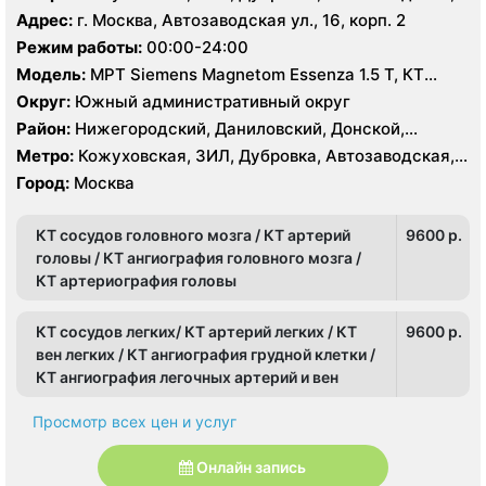
Нагатинский Затон, Нагорный
Крестьянская застава, Новохохловская, Технопарк,
Адрес:
г. Москва, Автозаводская ул., 16, корп. 2
Тульская, Угрешская
Режим работы:
00:00-24:00
Модель:
МРТ Siemens Magnetom Essenza 1.5 Т, КТ
SIEMENS Healthineers 32 среза, УЗИ
Округ:
Южный административный округ
Район:
Нижегородский, Даниловский, Донской,
Москворечье-Сабурово, Нагатино-Садовники,
Метро:
Кожуховская, ЗИЛ, Дубровка, Автозаводская,
Нагатинский Затон, Нагорный
Крестьянская застава, Новохохловская, Технопарк,
Город:
Москва
Тульская, Угрешская
КТ сосудов головного мозга / КТ артерий
9600 p.
головы / КТ ангиография головного мозга /
КТ артериография головы
КТ сосудов легких/ КТ артерий легких / КТ
9600 p.
вен легких / КТ ангиография грудной клетки /
КТ ангиография легочных артерий и вен
Просмотр всех цен и услуг
Онлайн запись