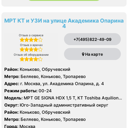
МРТ КТ и УЗИ на улице Академика Опарина
4
Отзыв о сервисе
+7(495)822-49-09
Отзыв о врачах
На карте
Отзыв об оборудовании
Район:
Коньково, Обручевский
Метро:
Беляево, Коньково, Тропарево
Адрес:
г. Москва, ул. Академика Опарина, д. 4
Режим работы:
00-24
Модель:
МРТ GE SIGNA HDX 1,5 T, КТ Toshiba Aquilion
ONE 320 срезов
Округ:
Юго-Западный административный округ
Район:
Коньково, Обручевский
Метро:
Беляево, Коньково, Тропарево
Город:
Москва