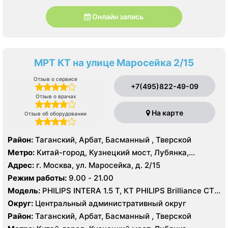
Онлайн запись
МРТ КТ на улице Маросейка 2/15
Отзыв о сервисе
+7(495)822-49-09
Отзыв о врачах
На карте
Отзыв об оборудовании
Район:
Таганский, Арбат, Басманный , Тверской
Метро:
Китай-город, Кузнецкий мост, Лубянка,
Охотный ряд, Площадь Революции, Сретенский
Адрес:
г. Москва, ул. Маросейка, д. 2/15
бульвар, Театральная
Режим работы:
9.00 - 21.00
Модель:
PHILIPS INTERA 1.5 T, КТ PHILIPS Brilliance CT
16 срезов
Округ:
Центральный административный округ
Район:
Таганский, Арбат, Басманный , Тверской