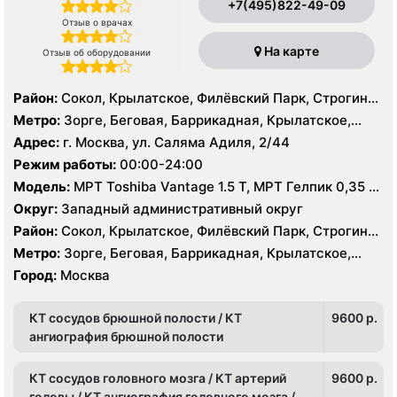
+7(495)822-49-09
Отзыв о врачах
На карте
Отзыв об оборудовании
Район:
Сокол, Крылатское, Филёвский Парк, Строгино,
Хорошёво-Мнёвники, Щукино
Метро:
Зорге, Беговая, Баррикадная, Крылатское,
Октябрьское поле, Панфиловская, Сокол, Строгино,
Адрес:
г. Москва, ул. Саляма Адиля, 2/44
Улица 1905 года, Хорошево, Хорошевская, ЦСКА,
Режим работы:
00:00-24:00
Шелепиха, Щукинская, Мнёвники, Народное
Модель:
МРТ Toshiba Vantage 1.5 Т, МРТ Гелпик 0,35 Т
Ополчение
(для суставов), КТ Toshiba Aquilion Prime 160 срезов,
Округ:
Западный административный округ
КТ GE Brightspeed 16 срезов, УЗИ Toshiba Aplio 500,
Район:
Сокол, Крылатское, Филёвский Парк, Строгино,
Siemens Acuson SC2000
Хорошёво-Мнёвники, Щукино
Метро:
Зорге, Беговая, Баррикадная, Крылатское,
Октябрьское поле, Панфиловская, Сокол, Строгино,
Город:
Москва
Улица 1905 года, Хорошево, Хорошевская, ЦСКА,
Шелепиха, Щукинская, Мнёвники, Народное
КТ сосудов брюшной полости / КТ
9600 p.
Ополчение
ангиография брюшной полости
КТ сосудов головного мозга / КТ артерий
9600 p.
головы / КТ ангиография головного мозга /