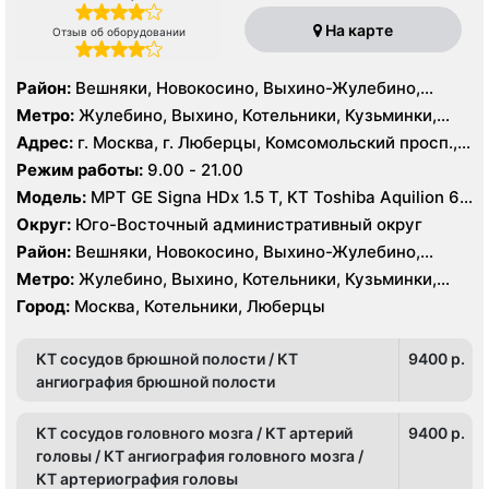
На карте
Отзыв об оборудовании
Район:
Вешняки, Новокосино, Выхино-Жулебино,
Кузьминки
Метро:
Жулебино, Выхино, Котельники, Кузьминки,
Лермонтовский проспект, Новокосино, Рязанский
Адрес:
г. Москва, г. Люберцы, Комсомольский просп.,
проспект, Косино, Лухмановская, Окская, Улица
11Б
Режим работы:
9.00 - 21.00
Дмитриевского, Юго-Восточная, Некрасовка
Модель:
МРТ GE Signa HDx 1.5 T, КТ Toshiba Aquilion 64
среза, УЗИ GE Logiq 7
Округ:
Юго-Восточный административный округ
Район:
Вешняки, Новокосино, Выхино-Жулебино,
Кузьминки
Метро:
Жулебино, Выхино, Котельники, Кузьминки,
Лермонтовский проспект, Новокосино, Рязанский
Город:
Москва, Котельники, Люберцы
проспект, Косино, Лухмановская, Окская, Улица
Дмитриевского, Юго-Восточная, Некрасовка
КТ сосудов брюшной полости / КТ
9400 p.
ангиография брюшной полости
КТ сосудов головного мозга / КТ артерий
9400 p.
головы / КТ ангиография головного мозга /
КТ артериография головы