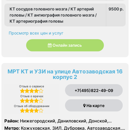
КТ сосудов головного мозга / КТ артерий
9500 p.
головы / КТ ангиография головного мозга /
КТ артериография головы
Просмотр всех цен и услуг
Онлайн запись
МРТ КТ и УЗИ на улице Автозаводская 16
корпус 2
Отзыв о сервисе
+7(495)822-49-09
Отзыв о врачах
На карте
Отзыв об оборудовании
Район:
Нижегородский, Даниловский, Донской,
Москворечье-Сабурово, Нагатино-Садовники,
Метро:
Кожуховская, ЗИЛ, Дубровка, Автозаводская,