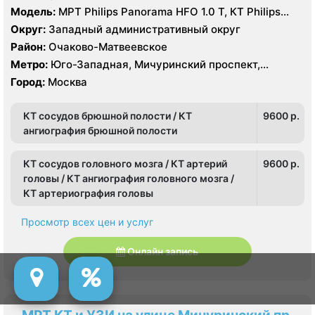
Модель:
МРТ Philips Panorama HFO 1.0 Т, КТ Philips
brilliance 16 срезов, УЗИ Philips HD15
Округ:
Западный административный округ
Район:
Очаково-Матвеевское
Метро:
Юго-Западная, Мичуринский проспект,
Озёрная
Город:
Москва
КТ сосудов брюшной полости / КТ
9600 p.
ангиография брюшной полости
КТ сосудов головного мозга / КТ артерий
9600 p.
головы / КТ ангиография головного мозга /
КТ артериография головы
Просмотр всех цен и услуг
Онлайн запись