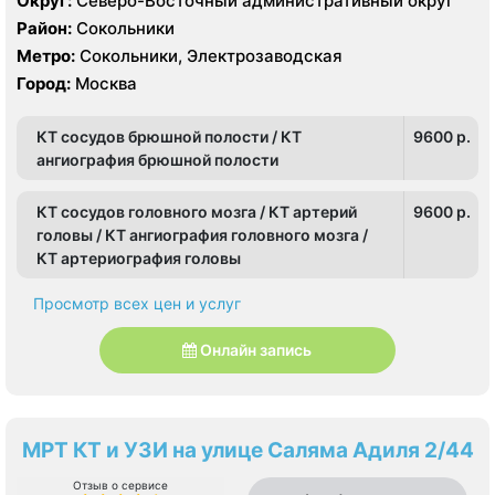
Округ:
Северо-Восточный административный округ
Район:
Сокольники
Метро:
Сокольники, Электрозаводская
Город:
Москва
КТ сосудов брюшной полости / КТ
9600 p.
ангиография брюшной полости
КТ сосудов головного мозга / КТ артерий
9600 p.
головы / КТ ангиография головного мозга /
КТ артериография головы
Просмотр всех цен и услуг
Онлайн запись
МРТ КТ и УЗИ на улице Саляма Адиля 2/44
Отзыв о сервисе