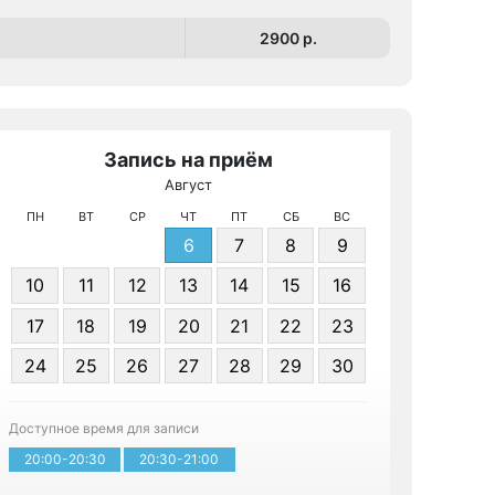
2900 p.
Запись на приём
Август
МРТ КТ и 
ПН
ВТ
СР
ЧТ
ПТ
СБ
ВС
6
7
8
9
10
11
12
13
14
15
16
17
18
19
20
21
22
23
24
25
26
27
28
29
30
Записа
Доступное время для записи
20:00-20:30
20:30-21:00