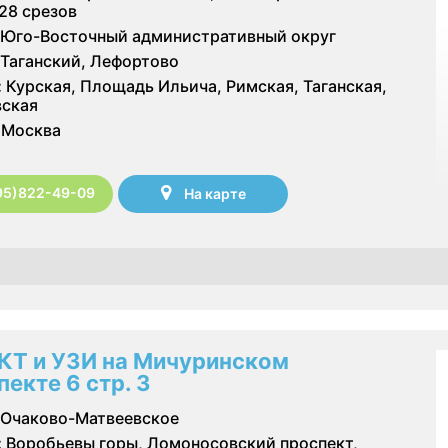
128 срезов
Юго-Восточный административный округ
Таганский, Лефортово
:
Курская, Площадь Ильича, Римская, Таганская,
ская
Москва
95)822-49-09
На карте
КТ и УЗИ на Мичуринском
пекте 6 стр. 3
Очаково-Матвеевское
:
Воробьевы горы, Ломоносовский проспект,