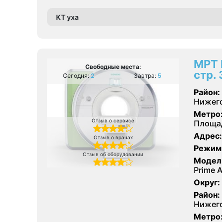
КТ уха
МРТ 
Свободные места:
стр. 
Сегодня:
2
Завтра:
5
Район:
Нижег
Метро
Отзыв о сервисе
Площад
Адрес:
Отзыв о врачах
Режим
Отзыв об оборудовании
Модел
Prime 
Округ:
Район:
Нижег
Метро