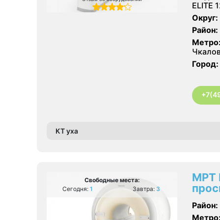
ELITE 
Округ:
Район:
Метро
Чкалов
Город:
+7(4
КТ уха
МРТ 
Свободные места:
прос
Сегодня:
1
Завтра:
3
Район:
Метро