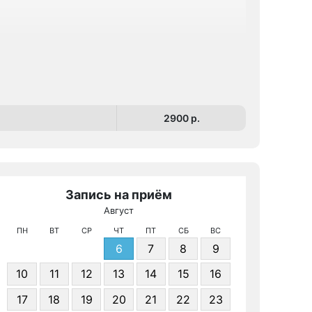
2900 p.
Запись на приём
Август
МРТ КТ 
ПН
ВТ
СР
ЧТ
ПТ
СБ
ВС
6
7
8
9
10
11
12
13
14
15
16
17
18
19
20
21
22
23