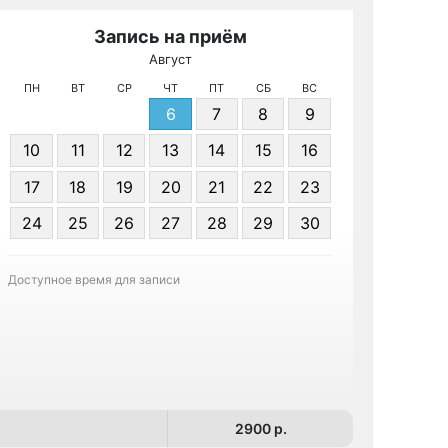
Запись на приём
Август
МРТ КТ
ПН
ВТ
СР
ЧТ
ПТ
СБ
ВС
6
7
8
9
10
11
12
13
14
15
16
17
18
19
20
21
22
23
24
25
26
27
28
29
30
Записа
Доступное время для записи
2900 p.