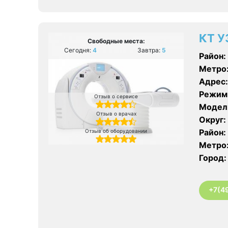
КТ У
Свободные места:
Сегодня:
4
Завтра:
5
Район:
Метро
Адрес:
Режим
Отзыв о сервисе
Модел
Отзыв о врачах
Округ:
Район:
Отзыв об оборудовании
Метро
Город:
+7(4