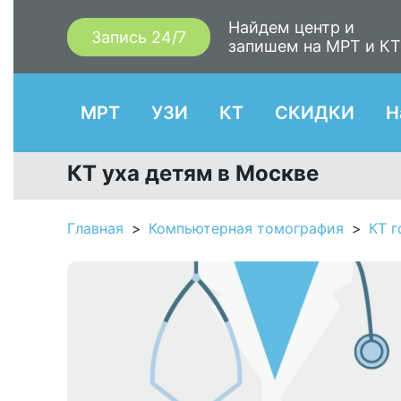
Найдем центр и
Запись 24/7
запишем на МРТ и К
МРТ
УЗИ
КТ
СКИДКИ
Н
КТ уха детям в Москве
Главная
Компьютерная томография
КТ 