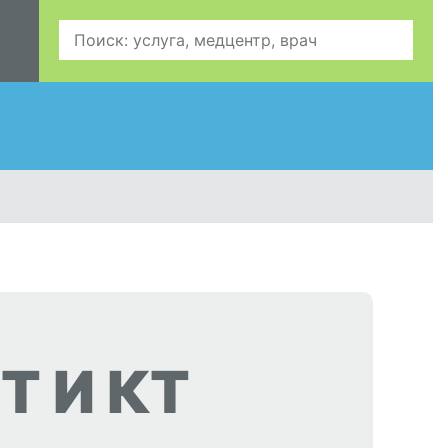
Т И КТ