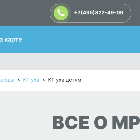
+7(495)822-49-09
Т
а карте
головы
КТ уха
КТ уха детям
ВСЕ О МР