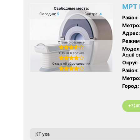
МРТ 
Свободные места:
Сегодня:
5
Завтра:
4
Район:
Метро
Адрес:
Режим
Отзыв о сервисе
Модел
Отзыв о врачах
Aquilio
Округ:
Отзыв об оборудовании
Район:
Метро
Город:
+7(4
КТ уха