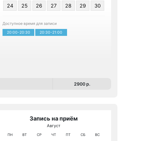
24
25
26
27
28
29
30
Записа
Доступное время для записи
20:00-20:30
20:30-21:00
2900 p.
Запись на приём
Август
МРТ КТ и У
ПН
ВТ
СР
ЧТ
ПТ
СБ
ВС