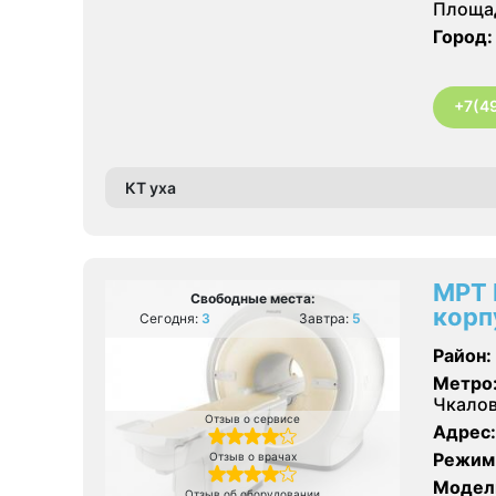
Площад
Город:
+7(4
КТ уха
МРТ 
Свободные места:
корп
Сегодня:
3
Завтра:
5
Район:
Метро
Чкалов
Отзыв о сервисе
Адрес:
Режим
Отзыв о врачах
Модел
Отзыв об оборудовании