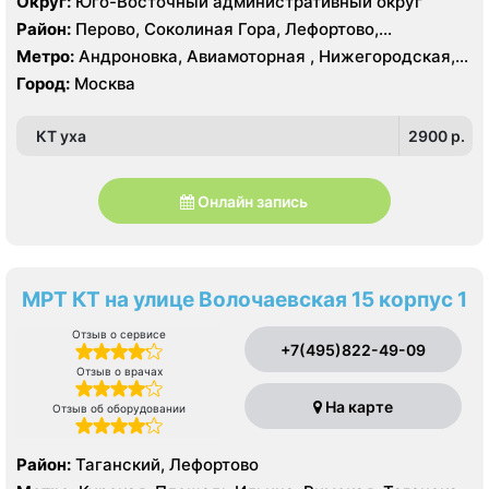
Округ:
Юго-Восточный административный округ
Район:
Перово, Соколиная Гора, Лефортово,
Нижегородский
Метро:
Андроновка, Авиамоторная , Нижегородская,
Площадь Ильича, Шоссе Энтузиастов
Город:
Москва
КТ уха
2900 p.
Онлайн запись
МРТ КТ на улице Волочаевская 15 корпус 1
Отзыв о сервисе
+7(495)822-49-09
Отзыв о врачах
На карте
Отзыв об оборудовании
Район:
Таганский, Лефортово