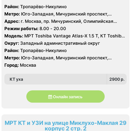
Район:
Тропарёво-Никулино
Метро:
Юго-Западная, Мичуринский проспект,
Озёрная
Адрес:
г. Москва, пр. Мичуринский, Олимпийская
Деревня, 16, корп. 1
Режим работы:
8.00 - 20.00
Модель:
МРТ Toshiba Vantage Atlas-X 1.5 Т, КТ Toshiba
Aquilion 64 среза, УЗИ
Округ:
Западный административный округ
Район:
Тропарёво-Никулино
Метро:
Юго-Западная, Мичуринский проспект,
Озёрная
Город:
Москва
КТ уха
2900 p.
Онлайн запись
МРТ КТ и УЗИ на улице Миклухо-Маклая 29
корпус 2 стр. 2