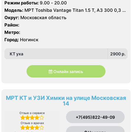
Режим работы:
9.00 - 20.00
Модель:
МРТ Toshiba Vantage Titan 1.5 Т, АЗ 300 0,3 Т,
КТ Toshiba Aquilion 64 среза, УЗИ Toshiba Aplio 400
Округ:
Московская область
Район:
Метро:
Город:
Ногинск
КТ уха
2900 p.
Онлайн запись
МРТ КТ и УЗИ Химки на улице Московская
14
Отзыв о сервисе
+7(495)822-49-09
Отзыв о врачах