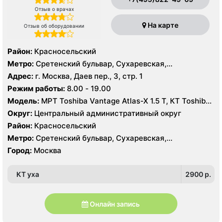
Отзыв о врачах
На карте
Отзыв об оборудовании
Район:
Красносельский
Метро:
Сретенский бульвар, Сухаревская,
Тургеневская
Адрес:
г. Москва, Даев пер., 3, стр. 1
Режим работы:
8.00 - 19.00
Модель:
МРТ Toshiba Vantage Atlas-X 1.5 Т, КТ Toshiba
Aquilion 64 среза, УЗИ
Округ:
Центральный административный округ
Район:
Красносельский
Метро:
Сретенский бульвар, Сухаревская,
Тургеневская
Город:
Москва
КТ уха
2900 p.
Онлайн запись