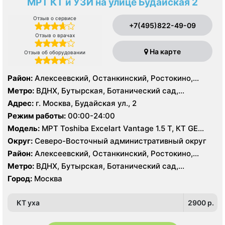
МРТ КТ и УЗИ на улице Будайская 2
Отзыв о сервисе
+7(495)822-49-09
Отзыв о врачах
На карте
Отзыв об оборудовании
Район:
Алексеевский, Останкинский, Ростокино,
Свиблово, Богородское
Метро:
ВДНХ, Бутырская, Ботанический сад,
Белокаменная , Алексеевская, Ростокино, Свиблово,
Адрес:
г. Москва, Будайская ул., 2
Улица Сергея Эйзенштейна, Фонвизинская
Режим работы:
00:00-24:00
Модель:
МРТ Toshiba Excelart Vantage 1.5 Т, КТ GE
Healthcare BrightSpeed 64 среза, УЗИ GE Logiq 9
Округ:
Северо-Восточный административный округ
Район:
Алексеевский, Останкинский, Ростокино,
Свиблово, Богородское
Метро:
ВДНХ, Бутырская, Ботанический сад,
Белокаменная , Алексеевская, Ростокино, Свиблово,
Город:
Москва
Улица Сергея Эйзенштейна, Фонвизинская
КТ уха
2900 p.