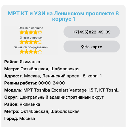
МРТ КТ и УЗИ на Ленинском проспекте 8
корпус 1
Отзыв о сервисе
+7(495)822-49-09
Отзыв о врачах
На карте
Отзыв об оборудовании
Район:
Якиманка
Метро:
Октябрьская, Шаболовская
Адрес:
г. Москва, Ленинский просп., 8, корп. 1
Режим работы:
00:00-24:00
Модель:
МРТ Toshiba Excelart Vantage 1.5 Т, КТ Toshiba
Aquilion PRIME 160 срезов, Brilliance CT 40 срезов, УЗИ
Округ:
Центральный административный округ
Район:
Якиманка
Метро:
Октябрьская, Шаболовская
Город:
Москва