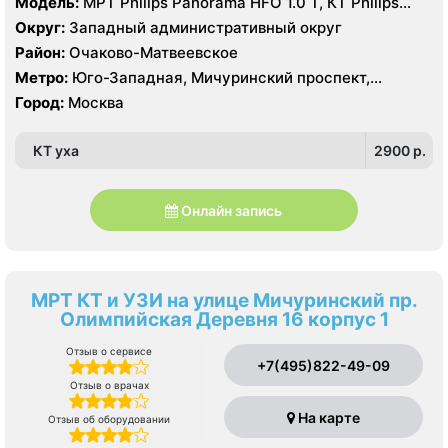
Модель:
МРТ Philips Panorama HFO 1.0 Т, КТ Philips
brilliance 16 срезов, УЗИ Philips HD15
Округ:
Западный административный округ
Район:
Очаково-Матвеевское
Метро:
Юго-Западная, Мичуринский проспект,
Озёрная
Город:
Москва
КТ уха
2900 p.
Онлайн запись
МРТ КТ и УЗИ на улице Мичуринский пр.
Олимпийская Деревня 16 корпус 1
Отзыв о сервисе
+7(495)822-49-09
Отзыв о врачах
На карте
Отзыв об оборудовании