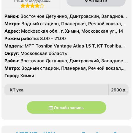
На карте
Отзыв об оборудовании
Район:
Восточное Дегунино, Дмитровский, Западное
Дегунино, Ховрино, Куркино, Северное Тушино, Южное
Метро:
Водный стадион, Планерная, Речной вокзал,
Тушино
Сходненская, Беломорская, Ховрино
Адрес:
Московская обл., г. Химки, Московская ул., 14
Режим работы:
8.00 - 21.00
Модель:
МРТ Toshiba Vantage Atlas 1.5 Т, КТ Toshiba
Aquilion 64 среза, УЗИ
Округ:
Московская область
Район:
Восточное Дегунино, Дмитровский, Западное
Дегунино, Ховрино, Куркино, Северное Тушино, Южное
Метро:
Водный стадион, Планерная, Речной вокзал,
Тушино
Сходненская, Беломорская, Ховрино
Город:
Химки
КТ уха
2900 p.
Онлайн запись