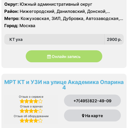
SIEMENS Healthineers 32 среза, УЗИ
Округ:
Южный административный округ
Район:
Нижегородский, Даниловский, Донской,
Москворечье-Сабурово, Нагатино-Садовники,
Метро:
Кожуховская, ЗИЛ, Дубровка, Автозаводская,
Нагатинский Затон, Нагорный
Крестьянская застава, Новохохловская, Технопарк,
Город:
Москва
Тульская, Угрешская
КТ уха
2900 p.
Онлайн запись
МРТ КТ и УЗИ на улице Академика Опарина
4
Отзыв о сервисе
+7(495)822-49-09
Отзыв о врачах
На карте
Отзыв об оборудовании