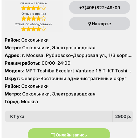
Отзыв о сервисе
+7(495)822-49-09
Отзыв о врачах
На карте
Отзыв об оборудовании
Район:
Сокольники
Метро:
Сокольники, Электрозаводская
Адрес:
г. Москва, Рубцовско-Дворцовая ул., 1/3 корп.
2А
Режим работы:
00:00-24:00
Модель:
МРТ Toshiba Excelart Vantage 1.5 Т, КТ Toshiba
Aquilion 64 среза, УЗИ
Округ:
Северо-Восточный административный округ
Район:
Сокольники
Метро:
Сокольники, Электрозаводская
Город:
Москва
КТ уха
2900 p.
Онлайн запись