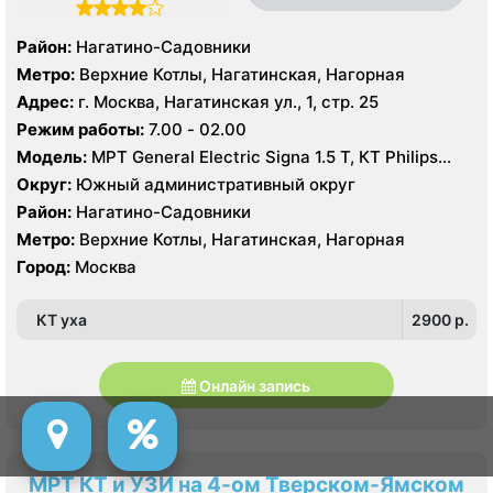
Район:
Нагатино-Садовники
Метро:
Верхние Котлы, Нагатинская, Нагорная
Адрес:
г. Москва, Нагатинская ул., 1, стр. 25
Режим работы:
7.00 - 02.00
Модель:
МРТ General Electric Signa 1.5 Т, КТ Philips
Brilliance 64 среза
Округ:
Южный административный округ
Район:
Нагатино-Садовники
Метро:
Верхние Котлы, Нагатинская, Нагорная
Город:
Москва
КТ уха
2900 p.
Онлайн запись
МРТ КТ и УЗИ на 4-ом Тверском-Ямском