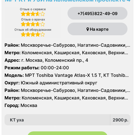
Отзыв о сервисе
+7(495)822-49-09
Отзыв о врачах
На карте
Отзыв об оборудовании
Район:
Москворечье-Сабурово, Нагатино-Садовники,
Нагатинский Затон, Нагорный , Зюзино, Котловка
Метро:
Коломенская, Каширская, Каховская, Верхние
Котлы, Варшавская, Нагатинская, Нагорная,
Адрес:
г. Москва, Коломенский пр., 4
Нахимовский проспект, Севастопольская
Режим работы:
00:00-24:00
Модель:
МРТ Toshiba Vantage Atlas-X 1.5 Т, КТ Toshiba
Aquilion 64 среза, УЗИ
Округ:
Южный административный округ
Район:
Москворечье-Сабурово, Нагатино-Садовники,
Нагатинский Затон, Нагорный , Зюзино, Котловка
Метро:
Коломенская, Каширская, Каховская, Верхние
Котлы, Варшавская, Нагатинская, Нагорная,
Город:
Москва
Нахимовский проспект, Севастопольская
КТ уха
2900 p.