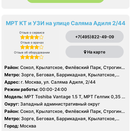
МРТ КТ и УЗИ на улице Саляма Адиля 2/44
Отзыв о сервисе
+7(495)822-49-09
Отзыв о врачах
На карте
Отзыв об оборудовании
Район:
Сокол, Крылатское, Филёвский Парк, Строгино,
Хорошёво-Мнёвники, Щукино
Метро:
Зорге, Беговая, Баррикадная, Крылатское,
Октябрьское поле, Панфиловская, Сокол, Строгино,
Адрес:
г. Москва, ул. Саляма Адиля, 2/44
Улица 1905 года, Хорошево, Хорошевская, ЦСКА,
Режим работы:
00:00-24:00
Шелепиха, Щукинская, Мнёвники, Народное
Модель:
МРТ Toshiba Vantage 1.5 Т, МРТ Гелпик 0,35 Т
Ополчение
(для суставов), КТ Toshiba Aquilion Prime 160 срезов,
Округ:
Западный административный округ
КТ GE Brightspeed 16 срезов, УЗИ Toshiba Aplio 500,
Район:
Сокол, Крылатское, Филёвский Парк, Строгино,
Siemens Acuson SC2000
Хорошёво-Мнёвники, Щукино
Метро:
Зорге, Беговая, Баррикадная, Крылатское,
Октябрьское поле, Панфиловская, Сокол, Строгино,
Город:
Москва
Улица 1905 года, Хорошево, Хорошевская, ЦСКА,