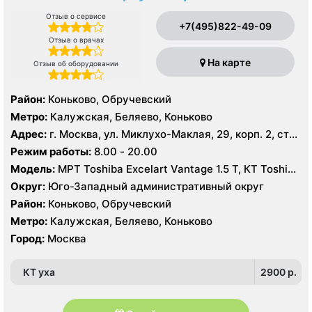
Отзыв о сервисе
+7(495)822-49-09
Отзыв о врачах
На карте
Отзыв об оборудовании
Район:
Коньково, Обручевский
Метро:
Калужская, Беляево, Коньково
Адрес:
г. Москва, ул. Миклухо-Маклая, 29, корп. 2, стр.
2
Режим работы:
8.00 - 20.00
Модель:
МРТ Toshiba Excelart Vantage 1.5 Т, КТ Toshiba
Aquilion 64 среза, УЗИ
Округ:
Юго-Западный административный округ
Район:
Коньково, Обручевский
Метро:
Калужская, Беляево, Коньково
Город:
Москва
КТ уха
2900 p.