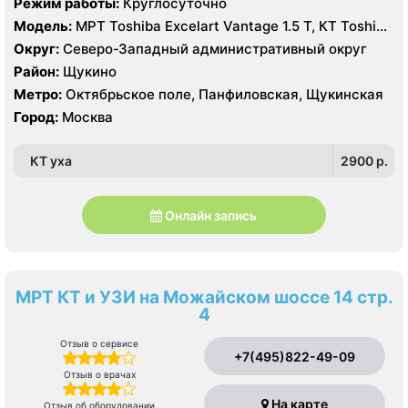
Режим работы:
Круглосуточно
Модель:
МРТ Toshiba Excelart Vantage 1.5 Т, КТ Toshiba
Aquilion 32 среза, УЗИ Toshiba Aplio 500, Medison
Округ:
Северо-Западный административный округ
Sonoace X8
Район:
Щукино
Метро:
Октябрьское поле, Панфиловская, Щукинская
Город:
Москва
КТ уха
2900 p.
Онлайн запись
МРТ КТ и УЗИ на Можайском шоссе 14 стр.
4
Отзыв о сервисе
+7(495)822-49-09
Отзыв о врачах
На карте
Отзыв об оборудовании