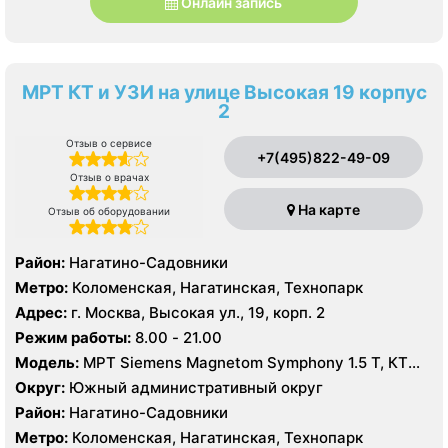
Онлайн запись
МРТ КТ и УЗИ на улице Высокая 19 корпус
2
Отзыв о сервисе
+7(495)822-49-09
Отзыв о врачах
На карте
Отзыв об оборудовании
Район:
Нагатино-Садовники
Метро:
Коломенская, Нагатинская, Технопарк
Адрес:
г. Москва, Высокая ул., 19, корп. 2
Режим работы:
8.00 - 21.00
Модель:
МРТ Siemens Magnetom Symphony 1.5 Т, КТ
Siemens SOMATOM Emotion 16 срезов, УЗИ Philips
Округ:
Южный административный округ
Ultrasound HD9
Район:
Нагатино-Садовники
Метро:
Коломенская, Нагатинская, Технопарк