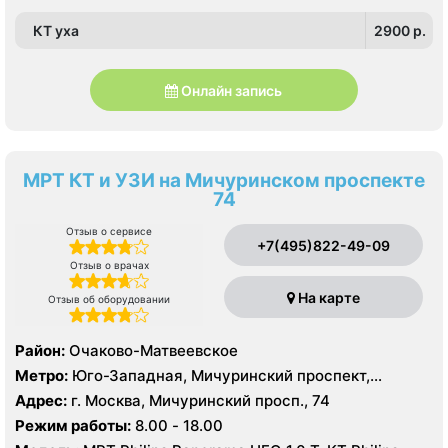
Шелепиха, Щукинская, Мнёвники, Народное
КТ уха
2900 p.
Ополчение
Онлайн запись
МРТ КТ и УЗИ на Мичуринском проспекте
74
Отзыв о сервисе
+7(495)822-49-09
Отзыв о врачах
На карте
Отзыв об оборудовании
Район:
Очаково-Матвеевское
Метро:
Юго-Западная, Мичуринский проспект,
Озёрная
Адрес:
г. Москва, Мичуринский просп., 74
Режим работы:
8.00 - 18.00