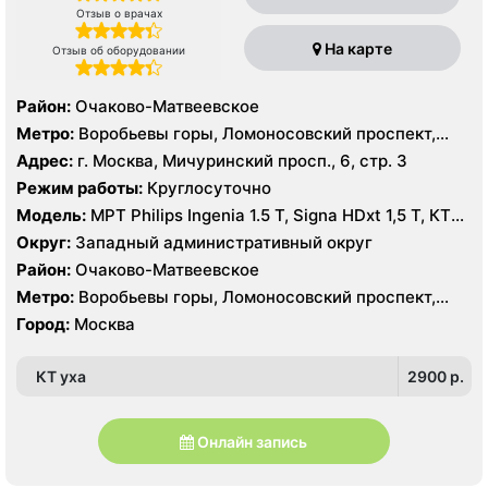
Отзыв о врачах
На карте
Отзыв об оборудовании
Район:
Очаково-Матвеевское
Метро:
Воробьевы горы, Ломоносовский проспект,
Раменки
Адрес:
г. Москва, Мичуринский просп., 6, стр. 3
Режим работы:
Круглосуточно
Модель:
МРТ Philips Ingenia 1.5 T, Signa HDxt 1,5 Т, КТ
GE Light Speed 64 среза, GE Healthcare Optima CT660
Округ:
Западный административный округ
128 срезов УЗИ HITACHI Preirus
Район:
Очаково-Матвеевское
Метро:
Воробьевы горы, Ломоносовский проспект,
Раменки
Город:
Москва
КТ уха
2900 p.
Онлайн запись