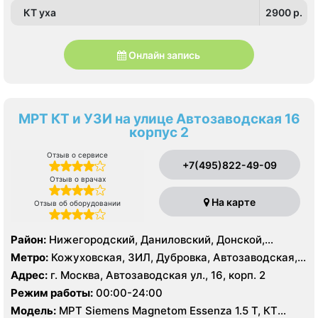
КТ уха
2900 p.
Онлайн запись
МРТ КТ и УЗИ на улице Автозаводская 16
корпус 2
Отзыв о сервисе
+7(495)822-49-09
Отзыв о врачах
На карте
Отзыв об оборудовании
Район:
Нижегородский, Даниловский, Донской,
Москворечье-Сабурово, Нагатино-Садовники,
Метро:
Кожуховская, ЗИЛ, Дубровка, Автозаводская,
Нагатинский Затон, Нагорный
Крестьянская застава, Новохохловская, Технопарк,
Адрес:
г. Москва, Автозаводская ул., 16, корп. 2
Тульская, Угрешская
Режим работы:
00:00-24:00
Модель:
МРТ Siemens Magnetom Essenza 1.5 Т, КТ