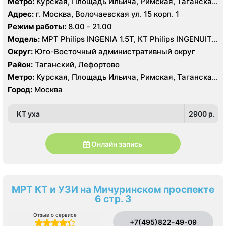
Метро:
Курская, Площадь Ильича, Римская, Таганская,
Чкаловская
Адрес:
г. Москва, Волочаевская ул. 15 корп. 1
Режим работы:
8.00 - 21.00
Модель:
МРТ Philips INGENIA 1.5Т, КТ Philips INGENUITY
ELITE 128 срезов
Округ:
Юго-Восточный административный округ
Район:
Таганский, Лефортово
Метро:
Курская, Площадь Ильича, Римская, Таганская,
Чкаловская
Город:
Москва
КТ уха
2900 p.
Онлайн запись
МРТ КТ и УЗИ на Мичуринском проспекте
6 стр. 3
Отзыв о сервисе
+7(495)822-49-09