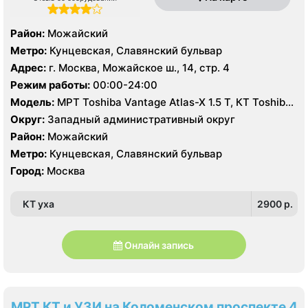
Район:
Можайский
Метро:
Кунцевская, Славянский бульвар
Адрес:
г. Москва, Можайское ш., 14, стр. 4
Режим работы:
00:00-24:00
Модель:
МРТ Toshiba Vantage Atlas-X 1.5 Т, КТ Toshiba
Aquilion 64 среза, УЗИ
Округ:
Западный административный округ
Район:
Можайский
Метро:
Кунцевская, Славянский бульвар
Город:
Москва
КТ уха
2900 p.
Онлайн запись
МРТ КТ и УЗИ на Коломенском проспекте 4