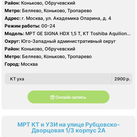
Район:
Коньково, Обручевский
Метро:
Беляево, Коньково, Тропарево
Адрес:
г. Москва, ул. Академика Опарина, д. 4
Режим работы:
00-24
Модель:
МРТ GE SIGNA HDX 1,5 T, КТ Toshiba Aquilion
ONE 320 срезов
Округ:
Юго-Западный административный округ
Район:
Коньково, Обручевский
Метро:
Беляево, Коньково, Тропарево
Город:
Москва
КТ уха
2900 p.
Онлайн запись
МРТ КТ и УЗИ на улице Рубцовско-
Дворцовая 1/3 корпус 2А