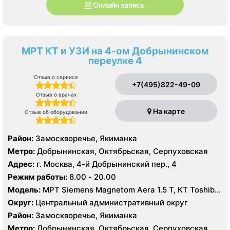
Онлайн запись
МРТ КТ и УЗИ на 4-ом Добрынинском
переулке 4
Отзыв о сервисе
+7(495)822-49-09
Отзыв о врачах
На карте
Отзыв об оборудовании
Район:
Замоскворечье, Якиманка
Метро:
Добрынинская, Октябрьская, Серпуховская
Адрес:
г. Москва, 4-й Добрынинский пер., 4
Режим работы:
8.00 - 20.00
Модель:
МРТ Siemens Magnetom Aera 1.5 T, КТ Toshiba
Aquilion ONE 640 срезов, УЗИ
Округ:
Центральный административный округ
Район:
Замоскворечье, Якиманка
Метро:
Добрынинская, Октябрьская, Серпуховская