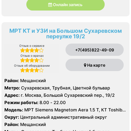
Онлайн запись
МРТ КТ и УЗИ на Большом Сухаревском
переулке 19/2
Отзыв о сервисе
+7(495)822-49-09
Отзыв о врачах
На карте
Отзыв об оборудовании
Район:
Мещанский
Метро:
Сухаревская, Трубная, Цветной бульвар
Адрес:
г. Москва, Большой Сухаревский пер., 19/2
Режим работы:
8.00 - 22.00
Модель:
МРТ Siemens Magnetom Aera 1.5 Т, КТ Toshiba
Aquilion 64 среза, УЗИ
Округ:
Центральный административный округ
Район:
Мещанский