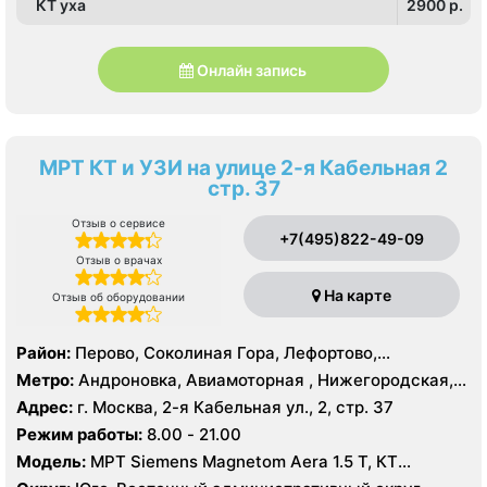
КТ уха
2900 p.
Онлайн запись
МРТ КТ и УЗИ на улице 2-я Кабельная 2
стр. 37
Отзыв о сервисе
+7(495)822-49-09
Отзыв о врачах
На карте
Отзыв об оборудовании
Район:
Перово, Соколиная Гора, Лефортово,
Нижегородский
Метро:
Андроновка, Авиамоторная , Нижегородская,
Площадь Ильича, Шоссе Энтузиастов
Адрес:
г. Москва, 2-я Кабельная ул., 2, стр. 37
Режим работы:
8.00 - 21.00
Модель:
МРТ Siemens Magnetom Aera 1.5 T, КТ
TOSHIBA Prime Aquilion 160 срезов, УЗИ GE LOGIQ S8