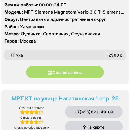
Режим работы:
00:00-24:00
Модель:
МРТ Siemens Magnetom Verio 3.0 T, Siemens
Magnetom Aera 1.5 Т, КТ Canon Aquilion One 640
Округ:
Центральный административный округ
срезов, УЗИ
Район:
Хамовники
Метро:
Лужники, Спортивная, Фрунзенская
Город:
Москва
КТ уха
2900 p.
Онлайн запись
МРТ КТ на улице Нагатинская 1 стр. 25
Отзыв о сервисе
+7(495)822-49-09
Отзыв о врачах
На карте
Отзыв об оборудовании