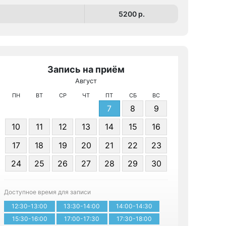
5200 p.
Запись на приём
Август
МРТ КТ 
ПН
ВТ
СР
ЧТ
ПТ
СБ
ВС
7
8
9
10
11
12
13
14
15
16
17
18
19
20
21
22
23
24
25
26
27
28
29
30
Записа
Доступное время для записи
12:30-13:00
13:30-14:00
14:00-14:30
15:30-16:00
17:00-17:30
17:30-18:00