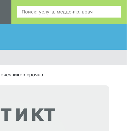
очечников срочно
Т И КТ