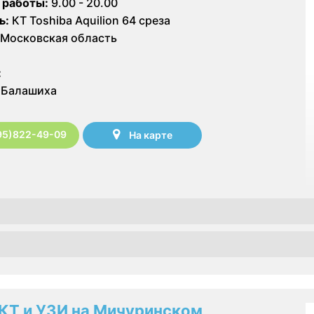
 работы:
9.00 - 20.00
ь:
КТ Toshiba Aquilion 64 среза
Московская область
:
Балашиха
95)822-49-09
На карте
КТ и УЗИ на Мичуринском