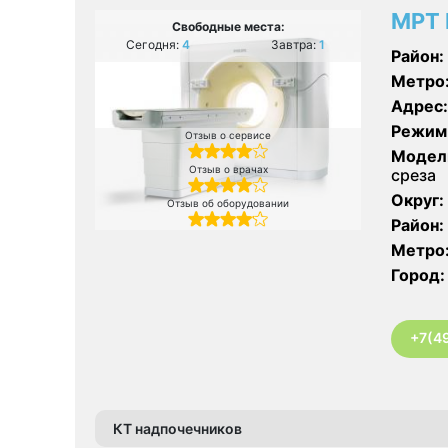
МРТ 
Свободные места:
Сегодня:
4
Завтра:
1
Район:
Метро
Адрес:
Режим
Отзыв о сервисе
Модел
Отзыв о врачах
среза
Округ:
Отзыв об оборудовании
Район:
Метро
Город:
+7(4
КТ надпочечников