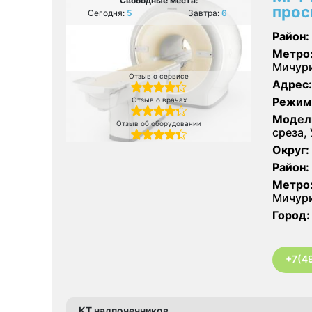
Свободные места:
прос
Сегодня:
5
Завтра:
6
Район:
Метро
Мичури
Отзыв о сервисе
Адрес:
Режим
Отзыв о врачах
Модел
Отзыв об оборудовании
среза, 
Округ:
Район:
Метро
Мичури
Город:
+7(4
КТ надпочечников