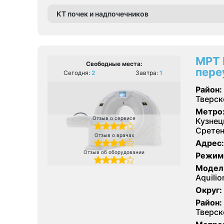
КТ почек и надпочечников
МРТ 
Свободные места:
пере
Сегодня:
2
Завтра:
1
Район:
Тверск
Метро
Отзыв о сервисе
Кузнец
Сретен
Отзыв о врачах
Адрес:
Отзыв об оборудовании
Режим
Модел
Aquili
Округ:
Район:
Тверск