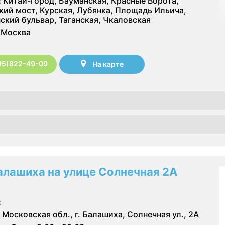
:
Китай-город, Бауманская, Красные Ворота,
кий мост, Курская, Лубянка, Площадь Ильича,
ский бульвар, Таганская, Чкаловская
Москва
95)822-49-09
На карте
алашиха на улице Солнечная 2А
:
Московская обл., г. Балашиха, Солнечная ул., 2А