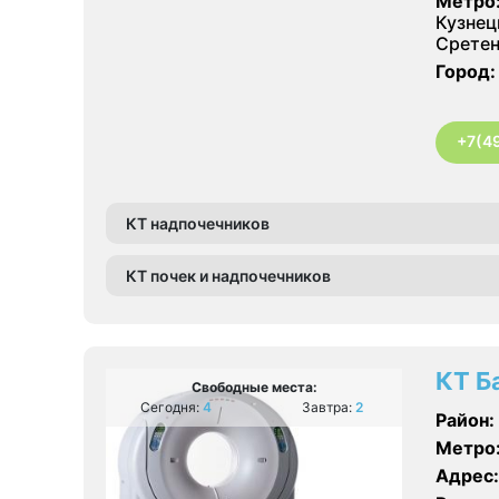
Метро
Кузнец
Сретен
Город:
+7(4
КТ надпочечников
КТ почек и надпочечников
КТ Б
Свободные места:
Сегодня:
4
Завтра:
2
Район:
Метро
Адрес: