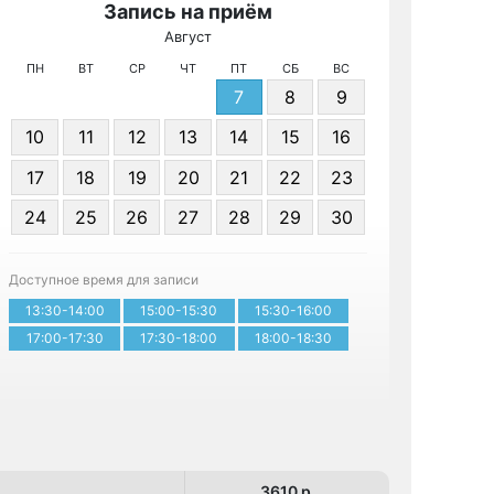
Запись на приём
Август
МРТ КТ 
ПН
ВТ
СР
ЧТ
ПТ
СБ
ВС
7
8
9
10
11
12
13
14
15
16
17
18
19
20
21
22
23
24
25
26
27
28
29
30
Записа
Доступное время для записи
13:30-14:00
15:00-15:30
15:30-16:00
17:00-17:30
17:30-18:00
18:00-18:30
3610 p.