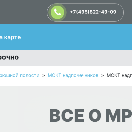
+7(495)822-49-09
Т
а карте
рочно
брюшной полости
МСКТ надпочечников
МСКТ надп
ВСЕ О МР