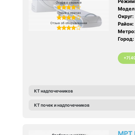
Режим
Отзыв о сервисе
Модел
Отзыв о врачах
Округ:
Район:
Отзыв об оборудовании
Метро
Город:
+7(4
КТ надпочечников
КТ почек и надпочечников
МРТ 