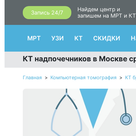
Найдем центр и
Запись 24/7
запишем на МРТ и К
МРТ
УЗИ
КТ
СКИДКИ
Н
КТ надпочечников в Москве с
Главная
Компьютерная томография
КТ 