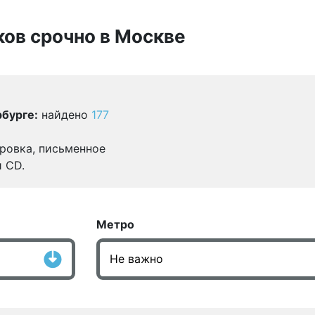
ков срочно в Москве
бурге:
найдено
177
ровка, письменное
и CD.
Метро