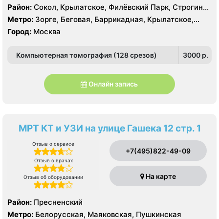
КТ GE Brightspeed 16 срезов, УЗИ Toshiba Aplio 500,
Район:
Сокол, Крылатское, Филёвский Парк, Строгино,
Siemens Acuson SC2000
Хорошёво-Мнёвники, Щукино
Метро:
Зорге, Беговая, Баррикадная, Крылатское,
Октябрьское поле, Панфиловская, Сокол, Строгино,
Город:
Москва
Улица 1905 года, Хорошево, Хорошевская, ЦСКА,
Шелепиха, Щукинская, Мнёвники, Народное
Компьютерная томография (128 срезов)
3000 p.
Ополчение
Онлайн запись
МРТ КТ и УЗИ на улице Гашека 12 стр. 1
Отзыв о сервисе
+7(495)822-49-09
Отзыв о врачах
На карте
Отзыв об оборудовании
Район:
Пресненский
Метро:
Белорусская, Маяковская, Пушкинская