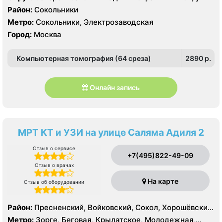
Район:
Сокольники
Метро:
Сокольники, Электрозаводская
Город:
Москва
Компьютерная томография (64 среза)
2890 p.
Онлайн запись
МРТ КТ и УЗИ на улице Саляма Адиля 2
Отзыв о сервисе
+7(495)822-49-09
Отзыв о врачах
На карте
Отзыв об оборудовании
Район:
Пресненский, Войковский, Сокол, Хорошёвский,
Крылатское, Кунцево, Филёвский Парк, Северное
Метро:
Зорге, Беговая, Крылатское, Молодежная,