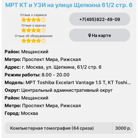
МРТ КТ и УЗИ на улице Щепкина 61/2 стр. 6
Отзыв о сервисе
+7(495)822-49-09
Отзыв о врачах
На карте
Отзыв об оборудовании
Район:
Мещанский
Метро:
Проспект Мира, Рижская
Адрес:
г. Москва, ул. Щепкина, 61/2 стр. 6
Режим работы:
8.00 - 20.00
Модель:
МРТ Toshiba Excelart Vantage 1.5 Т, КТ Toshiba
Aquilion 64 среза, УЗИ
Округ:
Центральный административный округ
Район:
Мещанский
Метро:
Проспект Мира, Рижская
Город:
Москва
Компьютерная томография (64 среза)
3000 p.