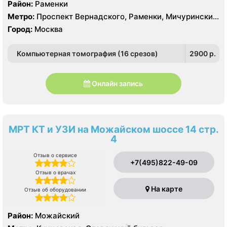
Район:
Раменки
Метро:
Проспект Вернадского, Раменки, Мичуринский
проспект
Город:
Москва
Компьютерная томография (16 срезов)
2900 p.
Онлайн запись
МРТ КТ и УЗИ на Можайском шоссе 14 стр.
4
Отзыв о сервисе
+7(495)822-49-09
Отзыв о врачах
На карте
Отзыв об оборудовании
Район:
Можайский