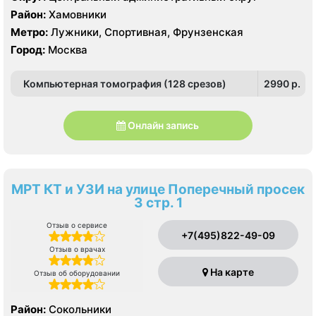
Alpha7, GE LOGIQ S7
Район:
Хамовники
Метро:
Лужники, Спортивная, Фрунзенская
Город:
Москва
Компьютерная томография (128 срезов)
2990 p.
Онлайн запись
МРТ КТ и УЗИ на улице Поперечный просек
3 стр. 1
Отзыв о сервисе
+7(495)822-49-09
Отзыв о врачах
На карте
Отзыв об оборудовании
Район:
Сокольники