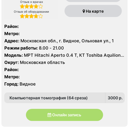
Отзыв о врачах
На карте
Отзыв об оборудовании
Район:
Метро:
Адрес:
Московская обл., г. Видное, Ольховая ул., 1
Режим работы:
8.00 - 21.00
Модель:
МРТ Hitachi Aperto 0.4 Т, КТ Toshiba Aquilion
64 среза, УЗИ Hitachi-Aloka Prosound Alpha7
Округ:
Московская область
Район:
Метро:
Город:
Видное
Компьютерная томография (64 среза)
3000 p.
Онлайн запись