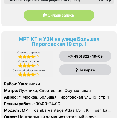
Онлайн запись
МРТ КТ и УЗИ на улице Большая
Пироговская 19 стр. 1
Отзыв о сервисе
+7(495)822-49-09
Отзыв о врачах
На карте
Отзыв об оборудовании
Район:
Хамовники
Метро:
Лужники, Спортивная, Фрунзенская
Адрес:
г. Москва, Большая Пироговская ул., 19, стр. 1
Режим работы:
00:00-24:00
Модель:
МРТ Toshiba Vantage Atlas 1.5 Т, КТ Toshiba
Aquilion CXL 128 срезов, УЗИ Hitachi-Aloka Prosound
Округ:
Центральный административный округ