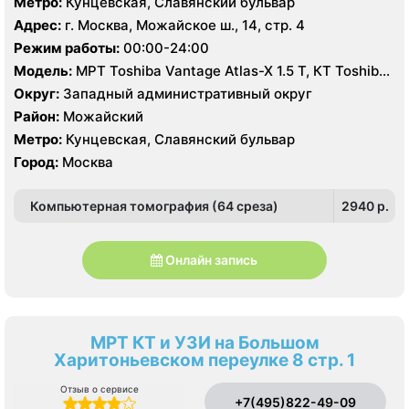
Метро:
Кунцевская, Славянский бульвар
Адрес:
г. Москва, Можайское ш., 14, стр. 4
Режим работы:
00:00-24:00
Модель:
МРТ Toshiba Vantage Atlas-X 1.5 Т, КТ Toshiba
Aquilion 64 среза, УЗИ
Округ:
Западный административный округ
Район:
Можайский
Метро:
Кунцевская, Славянский бульвар
Город:
Москва
Компьютерная томография (64 среза)
2940 p.
Онлайн запись
МРТ КТ и УЗИ на Большом
Харитоньевском переулке 8 стр. 1
Отзыв о сервисе
+7(495)822-49-09