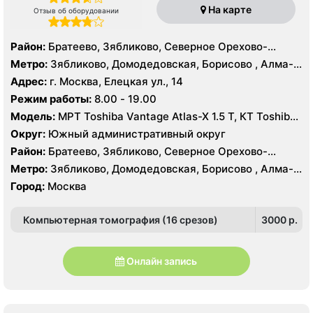
На карте
Отзыв об оборудовании
Район:
Братеево, Зябликово, Северное Орехово-
Борисово, Южное Орехово-Борисово
Метро:
Зябликово, Домодедовская, Борисово , Алма-
Атинская, Красногвардейская, Шипиловская
Адрес:
г. Москва, Елецкая ул., 14
Режим работы:
8.00 - 19.00
Модель:
МРТ Toshiba Vantage Atlas-X 1.5 Т, КТ Toshiba
AQUILION RXL 16 срезов, УЗИ
Округ:
Южный административный округ
Район:
Братеево, Зябликово, Северное Орехово-
Борисово, Южное Орехово-Борисово
Метро:
Зябликово, Домодедовская, Борисово , Алма-
Атинская, Красногвардейская, Шипиловская
Город:
Москва
Компьютерная томография (16 срезов)
3000 p.
Онлайн запись