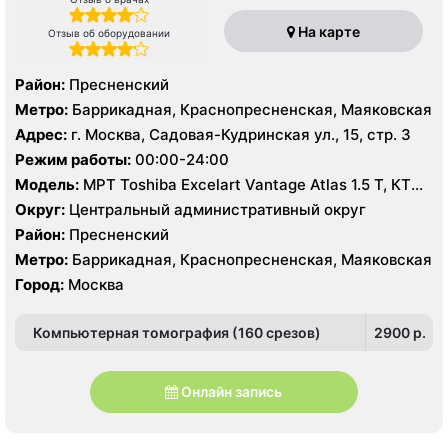
На карте
Отзыв об оборудовании
Район:
Пресненский
Метро:
Баррикадная, Краснопресненская, Маяковская
Адрес:
г. Москва, Садовая-Кудринская ул., 15, стр. 3
Режим работы:
00:00-24:00
Модель:
МРТ Toshiba Excelart Vantage Atlas 1.5 Т, КТ
Siemens Somatom 16 срезов, Toshiba Aquilion PRIME
Округ:
Центральный административный округ
160 срезов, УЗИ
Район:
Пресненский
Метро:
Баррикадная, Краснопресненская, Маяковская
Город:
Москва
Компьютерная томография (160 срезов)
2900 p.
Онлайн запись