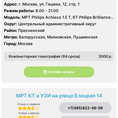
Адрес:
г. Москва, ул. Гашека, 12, стр. 1
Режим работы:
8.00 - 21.00
Модель:
МРТ Philips Achieva 1.5 T, КТ Philips Brilliance
CT 64 среза, УЗИ Philips iE33 X-matrix
Округ:
Центральный административный округ
Район:
Пресненский
Метро:
Белорусская, Маяковская, Пушкинская
Город:
Москва
Компьютерная томография (64 среза)
3000 p.
Онлайн запись
МРТ КТ и УЗИ на улице Елецкая 14
Отзыв о сервисе
+7(495)822-49-09
Отзыв о врачах