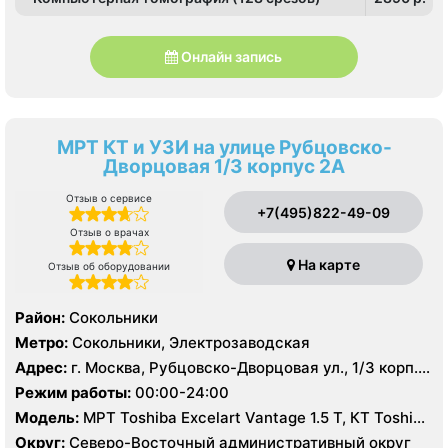
Онлайн запись
МРТ КТ и УЗИ на улице Рубцовско-
Дворцовая 1/3 корпус 2А
Отзыв о сервисе
+7(495)822-49-09
Отзыв о врачах
На карте
Отзыв об оборудовании
Район:
Сокольники
Метро:
Сокольники, Электрозаводская
Адрес:
г. Москва, Рубцовско-Дворцовая ул., 1/3 корп.
2А
Режим работы:
00:00-24:00
Модель:
МРТ Toshiba Excelart Vantage 1.5 Т, КТ Toshiba
Aquilion 64 среза, УЗИ
Округ:
Северо-Восточный административный округ