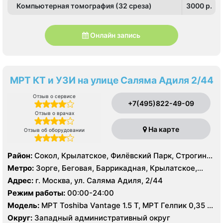
Компьютерная томография (32 среза)
3000 p.
Онлайн запись
МРТ КТ и УЗИ на улице Саляма Адиля 2/44
Отзыв о сервисе
+7(495)822-49-09
Отзыв о врачах
На карте
Отзыв об оборудовании
Район:
Сокол, Крылатское, Филёвский Парк, Строгино,
Хорошёво-Мнёвники, Щукино
Метро:
Зорге, Беговая, Баррикадная, Крылатское,
Октябрьское поле, Панфиловская, Сокол, Строгино,
Адрес:
г. Москва, ул. Саляма Адиля, 2/44
Улица 1905 года, Хорошево, Хорошевская, ЦСКА,
Режим работы:
00:00-24:00
Шелепиха, Щукинская, Мнёвники, Народное
Модель:
МРТ Toshiba Vantage 1.5 Т, МРТ Гелпик 0,35 Т
Ополчение
(для суставов), КТ Toshiba Aquilion Prime 160 срезов,
Округ:
Западный административный округ