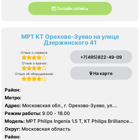
Онлайн запись
МРТ КТ Орехово-Зуево на улице
Дзержинского 41
Отзыв о сервисе
+7(495)822-49-09
Отзыв о врачах
На карте
Отзыв об оборудовании
Район:
Метро:
Адрес:
Московская обл., г. Орехово-Зуево, ул.
Дзержинского, 41
Режим работы:
9.00 - 18.00
Модель:
МРТ Philips Ingenia 1.5 T, КТ Philips Brilliance
64 среза
Округ:
Московская область
Район: