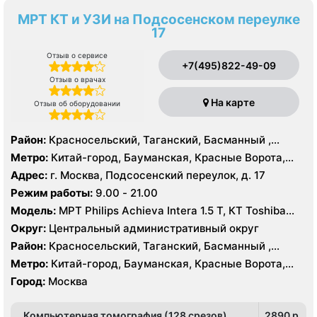
МРТ КТ и УЗИ на Подсосенском переулке
17
Отзыв о сервисе
+7(495)822-49-09
Отзыв о врачах
На карте
Отзыв об оборудовании
Район:
Красносельский, Таганский, Басманный ,
Тверской
Метро:
Китай-город, Бауманская, Красные Ворота,
Кузнецкий мост, Курская, Лубянка, Площадь Ильича,
Адрес:
г. Москва, Подсосенский переулок, д. 17
Сретенский бульвар, Таганская, Чкаловская
Режим работы:
9.00 - 21.00
Модель:
МРТ Philips Achieva Intera 1.5 T, КТ Toshiba
Aquilion CXL 128 срезов, УЗИ
Округ:
Центральный административный округ
Район:
Красносельский, Таганский, Басманный ,
Тверской
Метро:
Китай-город, Бауманская, Красные Ворота,
Кузнецкий мост, Курская, Лубянка, Площадь Ильича,
Город:
Москва
Сретенский бульвар, Таганская, Чкаловская
Компьютерная томография (128 срезов)
2890 p.