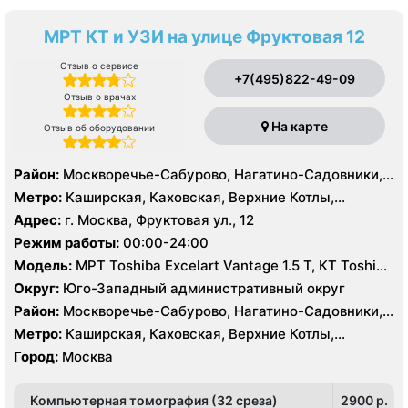
МРТ КТ и УЗИ на улице Фруктовая 12
Отзыв о сервисе
+7(495)822-49-09
Отзыв о врачах
На карте
Отзыв об оборудовании
Район:
Москворечье-Сабурово, Нагатино-Садовники,
Нагатинский Затон, Нагорный , Царицыно, Северное
Метро:
Каширская, Каховская, Верхние Котлы,
Чертаново, Центральное Чертаново, Южное Чертаново
Варшавская, Академическая, Крымская, Нагатинская,
Адрес:
г. Москва, Фруктовая ул., 12
, Зюзино, Черёмушки
Нагорная, Нахимовский проспект, Профсоюзная,
Режим работы:
00:00-24:00
Севастопольская, Чертановская
Модель:
МРТ Toshiba Excelart Vantage 1.5 Т, КТ Toshiba
Aquilion 32 среза, УЗИ Toshiba Aplio 500, Medison
Округ:
Юго-Западный административный округ
Sonoace X8
Район:
Москворечье-Сабурово, Нагатино-Садовники,
Нагатинский Затон, Нагорный , Царицыно, Северное
Метро:
Каширская, Каховская, Верхние Котлы,
Чертаново, Центральное Чертаново, Южное Чертаново
Варшавская, Академическая, Крымская, Нагатинская,
Город:
Москва
, Зюзино, Черёмушки
Нагорная, Нахимовский проспект, Профсоюзная,
Севастопольская, Чертановская
Компьютерная томография (32 среза)
2900 p.