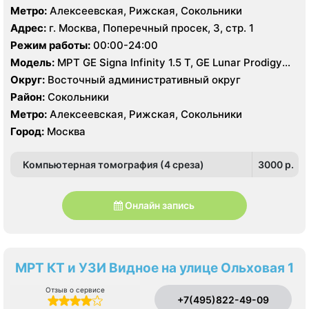
Метро:
Алексеевская, Рижская, Сокольники
Адрес:
г. Москва, Поперечный просек, 3, стр. 1
Режим работы:
00:00-24:00
Модель:
МРТ GE Signa Infinity 1.5 Т, GE Lunar Prodigy
0.2 Т, КТ GE LightSpeed 64 среза, УЗИ
Округ:
Восточный административный округ
Район:
Сокольники
Метро:
Алексеевская, Рижская, Сокольники
Город:
Москва
Компьютерная томография (4 среза)
3000 p.
Онлайн запись
МРТ КТ и УЗИ Видное на улице Ольховая 1
Отзыв о сервисе
+7(495)822-49-09