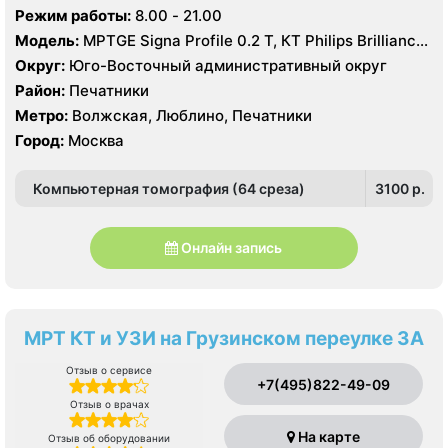
Режим работы:
8.00 - 21.00
Модель:
МРТGE Signa Profile 0.2 Т, КТ Philips Brilliance
CT 64 среза, УЗИ GE LOGIQ 5 Expert
Округ:
Юго-Восточный административный округ
Район:
Печатники
Метро:
Волжская, Люблино, Печатники
Город:
Москва
Компьютерная томография (64 среза)
3100 p.
Онлайн запись
МРТ КТ и УЗИ на Грузинском переулке 3А
Отзыв о сервисе
+7(495)822-49-09
Отзыв о врачах
На карте
Отзыв об оборудовании