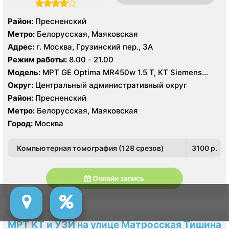
Район:
Пресненский
Метро:
Белорусская, Маяковская
Адрес:
г. Москва, Грузинский пер., 3А
Режим работы:
8.00 - 21.00
Модель:
МРТ GE Optima MR450w 1.5 T, КТ Siemens
Somatom 128 срезов, УЗИ GE Logiq 7
Округ:
Центральный административный округ
Район:
Пресненский
Метро:
Белорусская, Маяковская
Город:
Москва
Компьютерная томография (128 срезов)
3100 p.
Онлайн запись
МРТ КТ и УЗИ на улице Матросская Тишина