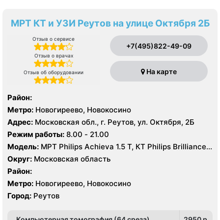
МРТ КТ и УЗИ Реутов на улице Октября 2Б
Отзыв о сервисе
+7(495)822-49-09
Отзыв о врачах
На карте
Отзыв об оборудовании
Район:
Метро:
Новогиреево, Новокосино
Адрес:
Московская обл., г. Реутов, ул. Октября, 2Б
Режим работы:
8.00 - 21.00
Модель:
МРТ Philips Achieva 1.5 T, КТ Philips Brilliance
64 среза, УЗИ GE Vivid T8
Округ:
Московская область
Район:
Метро:
Новогиреево, Новокосино
Город:
Реутов
Компьютерная томография (64 среза)
2950 p.