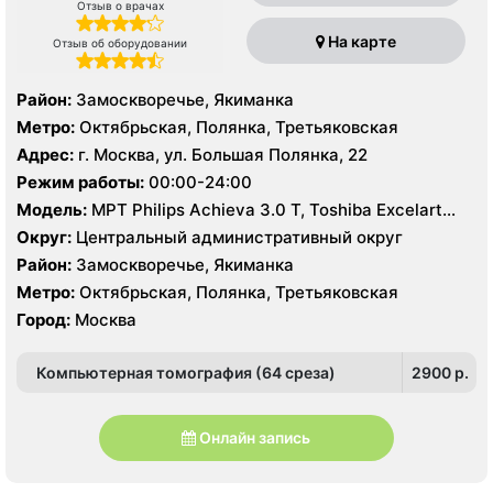
Отзыв о врачах
На карте
Отзыв об оборудовании
Район:
Замоскворечье, Якиманка
Метро:
Октябрьская, Полянка, Третьяковская
Адрес:
г. Москва, ул. Большая Полянка, 22
Режим работы:
00:00-24:00
Модель:
МРТ Philips Achieva 3.0 Т, Toshiba Excelart
Vantage 1.5 Т, КТ Philips Brilliance CT 64 среза, Philips
Округ:
Центральный административный округ
Brilliance CT16 срезов, УЗИ Philips HD15
Район:
Замоскворечье, Якиманка
Метро:
Октябрьская, Полянка, Третьяковская
Город:
Москва
Компьютерная томография (64 среза)
2900 p.
Онлайн запись