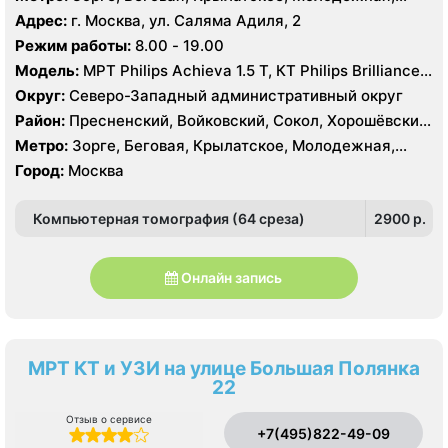
Тушино, Строгино, Хорошёво-Мнёвники, Щукино,
Октябрьское поле, Панфиловская, Полежаевская,
Адрес:
г. Москва, ул. Саляма Адиля, 2
Южное Тушино
Хорошево, Хорошевская, ЦСКА, Щукинская, Мнёвники,
Режим работы:
8.00 - 19.00
Народное Ополчение
Модель:
МРТ Philips Achieva 1.5 T, КТ Philips Brilliance
64 среза, УЗИ GE Voluson E8, ESAOTE MYLAB TWICE
Округ:
Северо-Западный административный округ
Район:
Пресненский, Войковский, Сокол, Хорошёвский,
Крылатское, Кунцево, Филёвский Парк, Северное
Метро:
Зорге, Беговая, Крылатское, Молодежная,
Тушино, Строгино, Хорошёво-Мнёвники, Щукино,
Октябрьское поле, Панфиловская, Полежаевская,
Город:
Москва
Южное Тушино
Хорошево, Хорошевская, ЦСКА, Щукинская, Мнёвники,
Народное Ополчение
Компьютерная томография (64 среза)
2900 p.
Онлайн запись
МРТ КТ и УЗИ на улице Большая Полянка
22
Отзыв о сервисе
+7(495)822-49-09