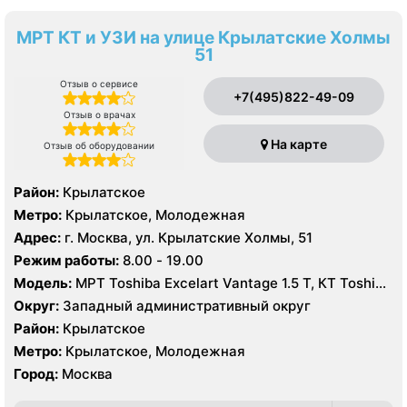
МРТ КТ и УЗИ на улице Крылатские Холмы
51
Отзыв о сервисе
+7(495)822-49-09
Отзыв о врачах
На карте
Отзыв об оборудовании
Район:
Крылатское
Метро:
Крылатское, Молодежная
Адрес:
г. Москва, ул. Крылатские Холмы, 51
Режим работы:
8.00 - 19.00
Модель:
МРТ Toshiba Excelart Vantage 1.5 Т, КТ Toshiba
Aquilion 32 среза, УЗИ Toshiba Aplio 500, Medison
Округ:
Западный административный округ
Sonoace X8
Район:
Крылатское
Метро:
Крылатское, Молодежная
Город:
Москва