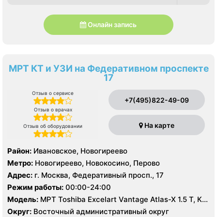
Онлайн запись
МРТ КТ и УЗИ на Федеративном проспекте
17
Отзыв о сервисе
+7(495)822-49-09
Отзыв о врачах
На карте
Отзыв об оборудовании
Район:
Ивановское, Новогиреево
Метро:
Новогиреево, Новокосино, Перово
Адрес:
г. Москва, Федеративный просп., 17
Режим работы:
00:00-24:00
Модель:
МРТ Toshiba Excelart Vantage Atlas-X 1.5 T, КТ
Toshiba Aquilion 64 среза, УЗИ
Округ:
Восточный административный округ