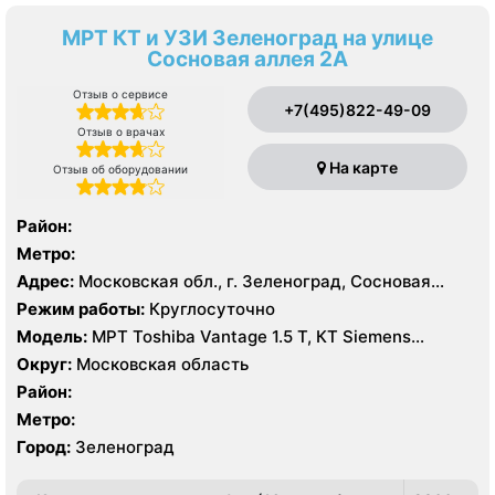
МРТ КТ и УЗИ Зеленоград на улице
Сосновая аллея 2А
Отзыв о сервисе
+7(495)822-49-09
Отзыв о врачах
На карте
Отзыв об оборудовании
Район:
Метро:
Адрес:
Московская обл., г. Зеленоград, Сосновая
аллея, 2А
Режим работы:
Круглосуточно
Модель:
МРТ Toshiba Vantage 1.5 Т, КТ Siemens
SOMATOM EMOTION 16 срезов, УЗИ
Округ:
Московская область
Район:
Метро:
Город:
Зеленоград