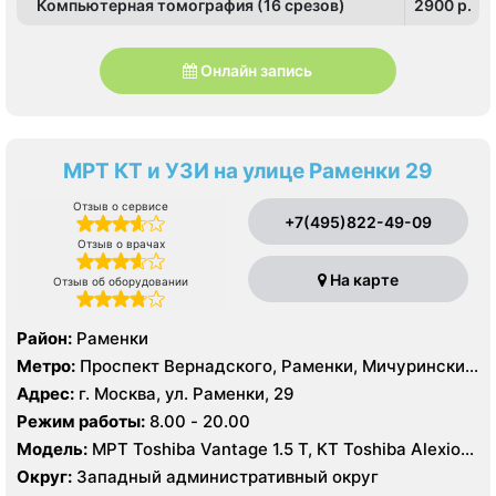
Компьютерная томография (16 срезов)
2900 p.
Онлайн запись
МРТ КТ и УЗИ на улице Раменки 29
Отзыв о сервисе
+7(495)822-49-09
Отзыв о врачах
На карте
Отзыв об оборудовании
Район:
Раменки
Метро:
Проспект Вернадского, Раменки, Мичуринский
проспект
Адрес:
г. Москва, ул. Раменки, 29
Режим работы:
8.00 - 20.00
Модель:
МРТ Toshiba Vantage 1.5 Т, КТ Toshiba Alexion
16 срезов, УЗИ
Округ:
Западный административный округ