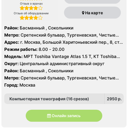
Отзыв о врачах
На карте
Отзыв об оборудовании
Район:
Басманный , Сокольники
Метро:
Сретенский бульвар, Тургеневская, Чистые
пруды
Адрес:
г. Москва, Большой Харитоньевский пер., 8, стр.
1
Режим работы:
8.00 - 20.00
Модель:
МРТ Toshiba Vantage Atlas 1.5 Т, КТ Toshiba
AQUILION RXL 16 срезов, УЗИ GE Logiq 7
Округ:
Центральный административный округ
Район:
Басманный , Сокольники
Метро:
Сретенский бульвар, Тургеневская, Чистые
пруды
Город:
Москва
Компьютерная томография (16 срезов)
2950 p.
Онлайн запись