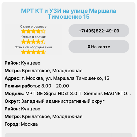
МРТ КТ и УЗИ на улице Маршала
Тимошенко 15
Отзыв о сервисе
+7(495)822-49-09
Отзыв о врачах
На карте
Отзыв об оборудовании
Район:
Кунцево
Метро:
Крылатское, Молодежная
Адрес:
г. Москва, ул. Маршала Тимошенко, 15
Режим работы:
8.00 - 20.00
Модель:
МРТ GE Signa HDxt 3.0 T, Siemens MAGNETOM
Aera 1.5 T, GE Signa Ovation 0.35 T, КТ GE LightSpeed
Округ:
Западный административный округ
VCT XT 64 среза, Siemens Somatom Sensation 64
Район:
Кунцево
среза, УЗИ GE Voluson E8, Philips iU22
Метро:
Крылатское, Молодежная
Город:
Москва