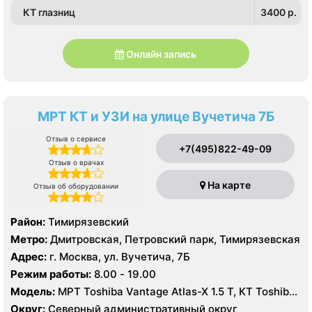
КТ глазниц
3400 p.
Онлайн запись
МРТ КТ и УЗИ на улице Вучетича 7Б
Отзыв о сервисе
+7(495)822-49-09
Отзыв о врачах
На карте
Отзыв об оборудовании
Район:
Тимирязевский
Метро:
Дмитровская, Петровский парк, Тимирязевская
Адрес:
г. Москва, ул. Вучетича, 7Б
Режим работы:
8.00 - 19.00
Модель:
МРТ Toshiba Vantage Atlas-X 1.5 Т, КТ Toshiba
Aquilion 64 среза, УЗИ
Округ:
Северный административный округ