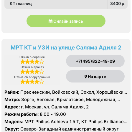
КТ глазниц
3400 p.
Онлайн запись
МРТ КТ и УЗИ на улице Саляма Адиля 2
Отзыв о сервисе
+7(495)822-49-09
Отзыв о врачах
На карте
Отзыв об оборудовании
Район:
Пресненский, Войковский, Сокол, Хорошёвский,
Крылатское, Кунцево, Филёвский Парк, Северное
Метро:
Зорге, Беговая, Крылатское, Молодежная,
Тушино, Строгино, Хорошёво-Мнёвники, Щукино,
Октябрьское поле, Панфиловская, Полежаевская,
Адрес:
г. Москва, ул. Саляма Адиля, 2
Южное Тушино
Хорошево, Хорошевская, ЦСКА, Щукинская, Мнёвники,
Режим работы:
8.00 - 19.00
Народное Ополчение
Модель:
МРТ Philips Achieva 1.5 T, КТ Philips Brilliance
64 среза, УЗИ GE Voluson E8, ESAOTE MYLAB TWICE
Округ:
Северо-Западный административный округ