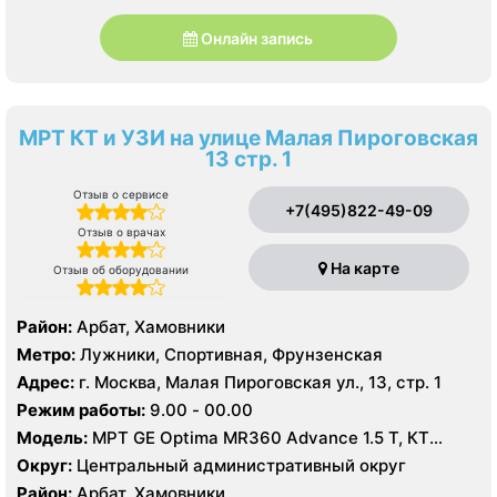
Онлайн запись
МРТ КТ и УЗИ на улице Малая Пироговская
13 стр. 1
Отзыв о сервисе
+7(495)822-49-09
Отзыв о врачах
На карте
Отзыв об оборудовании
Район:
Арбат, Хамовники
Метро:
Лужники, Спортивная, Фрунзенская
Адрес:
г. Москва, Малая Пироговская ул., 13, стр. 1
Режим работы:
9.00 - 00.00
Модель:
МРТ GE Optima MR360 Advance 1.5 Т, КТ
GeneralElectric Brivo 64 среза
Округ:
Центральный административный округ
Район:
Арбат, Хамовники