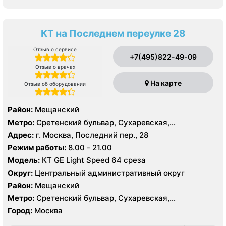
КТ на Последнем переулке 28
Отзыв о сервисе
+7(495)822-49-09
Отзыв о врачах
На карте
Отзыв об оборудовании
Район:
Мещанский
Метро:
Сретенский бульвар, Сухаревская,
Тургеневская
Адрес:
г. Москва, Последний пер., 28
Режим работы:
8.00 - 21.00
Модель:
КТ GE Light Speed 64 среза
Округ:
Центральный административный округ
Район:
Мещанский
Метро:
Сретенский бульвар, Сухаревская,
Тургеневская
Город:
Москва