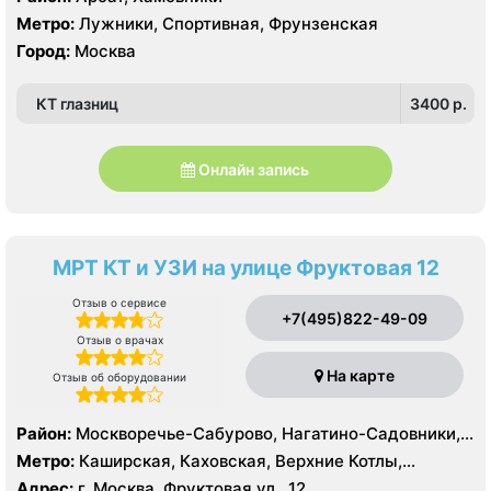
Метро:
Лужники, Спортивная, Фрунзенская
Город:
Москва
КТ глазниц
3400 p.
Онлайн запись
МРТ КТ и УЗИ на улице Фруктовая 12
Отзыв о сервисе
+7(495)822-49-09
Отзыв о врачах
На карте
Отзыв об оборудовании
Район:
Москворечье-Сабурово, Нагатино-Садовники,
Нагатинский Затон, Нагорный , Царицыно, Северное
Метро:
Каширская, Каховская, Верхние Котлы,
Чертаново, Центральное Чертаново, Южное Чертаново
Варшавская, Академическая, Крымская, Нагатинская,
Адрес:
г. Москва, Фруктовая ул., 12