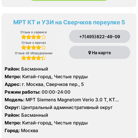
МРТ КТ и УЗИ на Сверчков переулке 5
Отзыв о сервисе
+7(495)822-49-09
Отзыв о врачах
На карте
Отзыв об оборудовании
Район:
Басманный
Метро:
Китай-город, Чистые пруды
Адрес:
г. Москва, Сверчков пер., 5
Режим работы:
00:00-24:00
Модель:
МРТ Siemens Magnetom Verio 3.0 T, КТ
Toshiba Aquilion PRIME 160 срезов, УЗИ Philips HD15
Округ:
Центральный административный округ
Район:
Басманный
Метро:
Китай-город, Чистые пруды
Город:
Москва