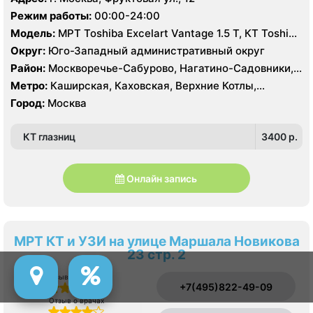
, Зюзино, Черёмушки
Нагорная, Нахимовский проспект, Профсоюзная,
Режим работы:
00:00-24:00
Севастопольская, Чертановская
Модель:
МРТ Toshiba Excelart Vantage 1.5 Т, КТ Toshiba
Aquilion 32 среза, УЗИ Toshiba Aplio 500, Medison
Округ:
Юго-Западный административный округ
Sonoace X8
Район:
Москворечье-Сабурово, Нагатино-Садовники,
Нагатинский Затон, Нагорный , Царицыно, Северное
Метро:
Каширская, Каховская, Верхние Котлы,
Чертаново, Центральное Чертаново, Южное Чертаново
Варшавская, Академическая, Крымская, Нагатинская,
Город:
Москва
, Зюзино, Черёмушки
Нагорная, Нахимовский проспект, Профсоюзная,
Севастопольская, Чертановская
КТ глазниц
3400 p.
Онлайн запись
МРТ КТ и УЗИ на улице Маршала Новикова
23 стр. 2
Отзыв о сервисе
+7(495)822-49-09
Отзыв о врачах