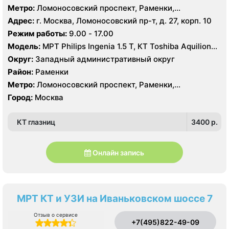
Метро:
Ломоносовский проспект, Раменки,
Университет
Адрес:
г. Москва, Ломоносовский пр-т, д. 27, корп. 10
Режим работы:
9.00 - 17.00
Модель:
МРТ Philips Ingenia 1.5 Т, КТ Toshiba Aquilion
64 среза
Округ:
Западный административный округ
Район:
Раменки
Метро:
Ломоносовский проспект, Раменки,
Университет
Город:
Москва
КТ глазниц
3400 p.
Онлайн запись
МРТ КТ и УЗИ на Иваньковском шоссе 7
Отзыв о сервисе
+7(495)822-49-09