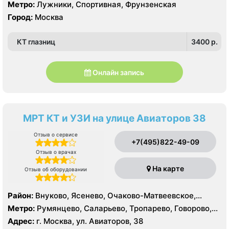
Метро:
Лужники, Спортивная, Фрунзенская
Город:
Москва
КТ глазниц
3400 p.
Онлайн запись
МРТ КТ и УЗИ на улице Авиаторов 38
Отзыв о сервисе
+7(495)822-49-09
Отзыв о врачах
На карте
Отзыв об оборудовании
Район:
Внуково, Ясенево, Очаково-Матвеевское,
Солнцево, Тропарёво-Никулино
Метро:
Румянцево, Саларьево, Тропарево, Говорово,
Новопеределкино, Озёрная, Прокшино, Рассказовка,
Адрес:
г. Москва, ул. Авиаторов, 38
Солнцево, Филатов Луг, Боровское шоссе