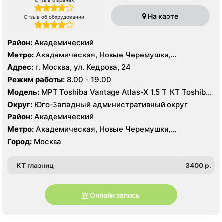
Отзыв о врачах
На карте
Отзыв об оборудовании
Район:
Академический
Метро:
Академическая, Новые Черемушки,
Профсоюзная
Адрес:
г. Москва, ул. Кедрова, 24
Режим работы:
8.00 - 19.00
Модель:
МРТ Toshiba Vantage Atlas-X 1.5 Т, КТ Toshiba
Aquilion 32 среза, УЗИ
Округ:
Юго-Западный административный округ
Район:
Академический
Метро:
Академическая, Новые Черемушки,
Профсоюзная
Город:
Москва
КТ глазниц
3400 p.
Онлайн запись