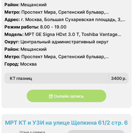
Район:
Мещанский
Метро:
Проспект Мира, Сретенский бульвар,
Сухаревская
Адрес:
г. Москва, Большая Сухаревская площадь, 3,
стр. 1
Режим работы:
8.00 - 19.00
Модель:
МРТ GE Signa HDxt 3.0 T, Toshiba Vantage
Titan 1.5 Т, General Electric Signa Profile 0.2 T, КТ
Округ:
Центральный административный округ
Toshiba Aquilion Prime 160 срезов, УЗИ
Район:
Мещанский
Метро:
Проспект Мира, Сретенский бульвар,
Сухаревская
Город:
Москва
КТ глазниц
3400 p.
Онлайн запись
МРТ КТ и УЗИ на улице Щепкина 61/2 стр. 6
Отзыв о сервисе