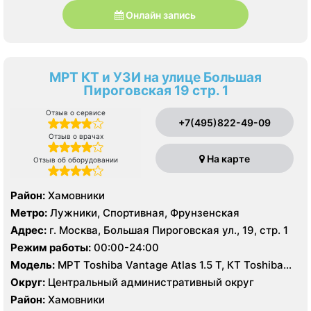
Онлайн запись
МРТ КТ и УЗИ на улице Большая
Пироговская 19 стр. 1
Отзыв о сервисе
+7(495)822-49-09
Отзыв о врачах
На карте
Отзыв об оборудовании
Район:
Хамовники
Метро:
Лужники, Спортивная, Фрунзенская
Адрес:
г. Москва, Большая Пироговская ул., 19, стр. 1
Режим работы:
00:00-24:00
Модель:
МРТ Toshiba Vantage Atlas 1.5 Т, КТ Toshiba
Aquilion CXL 128 срезов, УЗИ Hitachi-Aloka Prosound
Округ:
Центральный административный округ
Alpha7, GE LOGIQ S7
Район:
Хамовники