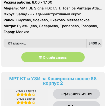
Режим работы:
8.00 - 17.00
Модель:
МРТ GE Signa HDx 1.5 T, Toshiba Vantage Atlas
1.5 Т, КТ Toshiba Aquilion CXL 128, Philips Brilliance CT
Округ:
Западный административный округ
64 среза, УЗИ
Район:
Внуково, Ясенево, Очаково-Матвеевское,
Солнцево, Тропарёво-Никулино
Метро:
Румянцево, Саларьево, Тропарево, Говорово,
Новопеределкино, Озёрная, Прокшино, Рассказовка,
Город:
Москва
Солнцево, Филатов Луг, Боровское шоссе
КТ глазниц
3400 p.
Онлайн запись
МРТ КТ и УЗИ на Каширском шоссе 68
корпус 2
Отзыв о сервисе
+7(495)822-49-09
Отзыв о врачах