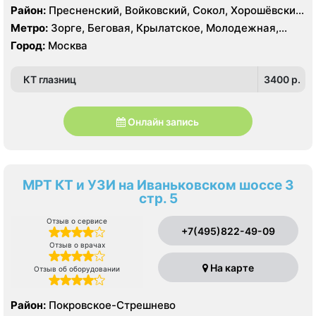
Район:
Пресненский, Войковский, Сокол, Хорошёвский,
Крылатское, Кунцево, Филёвский Парк, Северное
Метро:
Зорге, Беговая, Крылатское, Молодежная,
Тушино, Строгино, Хорошёво-Мнёвники, Щукино,
Октябрьское поле, Панфиловская, Полежаевская,
Город:
Москва
Южное Тушино
Хорошево, Хорошевская, ЦСКА, Щукинская, Мнёвники,
Народное Ополчение
КТ глазниц
3400 p.
Онлайн запись
МРТ КТ и УЗИ на Иваньковском шоссе 3
стр. 5
Отзыв о сервисе
+7(495)822-49-09
Отзыв о врачах
На карте
Отзыв об оборудовании
Район:
Покровское-Стрешнево