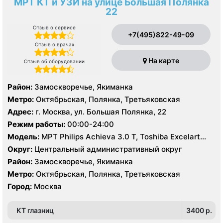
МРТ КТ и УЗИ на улице Большая Полянка
22
Отзыв о сервисе
+7(495)822-49-09
Отзыв о врачах
На карте
Отзыв об оборудовании
Район:
Замоскворечье, Якиманка
Метро:
Октябрьская, Полянка, Третьяковская
Адрес:
г. Москва, ул. Большая Полянка, 22
Режим работы:
00:00-24:00
Модель:
МРТ Philips Achieva 3.0 Т, Toshiba Excelart
Vantage 1.5 Т, КТ Philips Brilliance CT 64 среза, Philips
Округ:
Центральный административный округ
Brilliance CT16 срезов, УЗИ Philips HD15
Район:
Замоскворечье, Якиманка
Метро:
Октябрьская, Полянка, Третьяковская
Город:
Москва
КТ глазниц
3400 p.