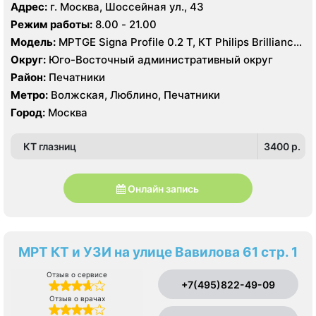
Адрес:
г. Москва, Шоссейная ул., 43
Режим работы:
8.00 - 21.00
Модель:
МРТGE Signa Profile 0.2 Т, КТ Philips Brilliance
CT 64 среза, УЗИ GE LOGIQ 5 Expert
Округ:
Юго-Восточный административный округ
Район:
Печатники
Метро:
Волжская, Люблино, Печатники
Город:
Москва
КТ глазниц
3400 p.
Онлайн запись
МРТ КТ и УЗИ на улице Вавилова 61 стр. 1
Отзыв о сервисе
+7(495)822-49-09
Отзыв о врачах