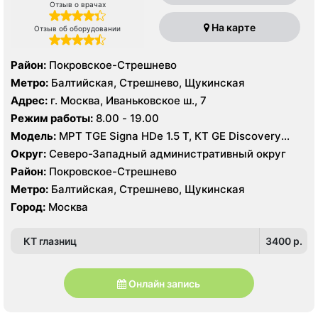
Отзыв о врачах
На карте
Отзыв об оборудовании
Район:
Покровское-Стрешнево
Метро:
Балтийская, Стрешнево, Щукинская
Адрес:
г. Москва, Иваньковское ш., 7
Режим работы:
8.00 - 19.00
Модель:
МРТ TGE Signa HDe 1.5 T, КТ GE Discovery
CT750 256 срезов, GE Healthcare LightSpeed VCT 64
Округ:
Северо-Западный административный округ
среза УЗИ GE Logiq 9, GE Voluson 8, Philips IE33,
Район:
Покровское-Стрешнево
Toshiba Aplio 500
Метро:
Балтийская, Стрешнево, Щукинская
Город:
Москва
КТ глазниц
3400 p.
Онлайн запись