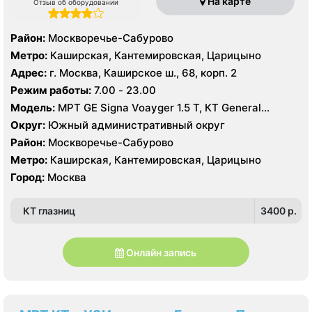
На карте
Отзыв об оборудовании
Район:
Москворечье-Сабурово
Метро:
Каширская, Кантемировская, Царицыно
Адрес:
г. Москва, Каширское ш., 68, корп. 2
Режим работы:
7.00 - 23.00
Модель:
МРТ GE Signa Voayger 1.5 Т, КТ General
Electric Optima 16 срезов, УЗИ General Electric VIVID S5
Округ:
Южный административный округ
Район:
Москворечье-Сабурово
Метро:
Каширская, Кантемировская, Царицыно
Город:
Москва
КТ глазниц
3400 p.
Онлайн запись