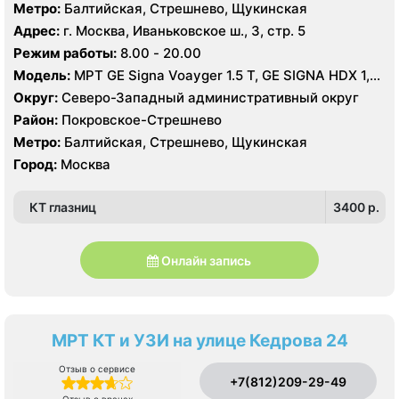
Метро:
Балтийская, Стрешнево, Щукинская
Адрес:
г. Москва, Иваньковское ш., 3, стр. 5
Режим работы:
8.00 - 20.00
Модель:
МРТ GE Signa Voayger 1.5 Т, GE SIGNA HDX 1,5
T, КТ GE LightSpeed 64 среза, Brilliance CT 40 срезов,
Округ:
Северо-Западный административный округ
УЗИ GE Logiq E9
Район:
Покровское-Стрешнево
Метро:
Балтийская, Стрешнево, Щукинская
Город:
Москва
КТ глазниц
3400 p.
Онлайн запись
МРТ КТ и УЗИ на улице Кедрова 24
Отзыв о сервисе
+7(812)209-29-49