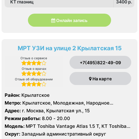
КТ глазниц
3400 p.
Онлайн запись
МРТ УЗИ на улице 2 Крылатская 15
Отзыв о сервисе
+7(495)822-49-09
Отзыв о врачах
На карте
Отзыв об оборудовании
Район:
Крылатское
Метро:
Крылатское, Молодежная, Народное
Ополчение
Адрес:
г. Москва, Крылатская ул., 15
Режим работы:
8.00 - 20.00
Модель:
МРТ Toshiba Vantage Atlas 1.5 Т, КТ Toshiba
Aquilion 64 среза, УЗИ Toshiba Aplio 500
Округ:
Западный административный округ