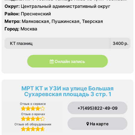
Aquilion 32 среза, УЗИ Philips iE33 X-matrix
Округ:
Центральный административный округ
Район:
Пресненский
Метро:
Маяковская, Пушкинская, Тверская
Город:
Москва
КТ глазниц
3400 p.
Онлайн запись
МРТ КТ и УЗИ на улице Большая
Сухаревская площадь 3 стр. 1
Отзыв о сервисе
+7(495)822-49-09
Отзыв о врачах
На карте
Отзыв об оборудовании