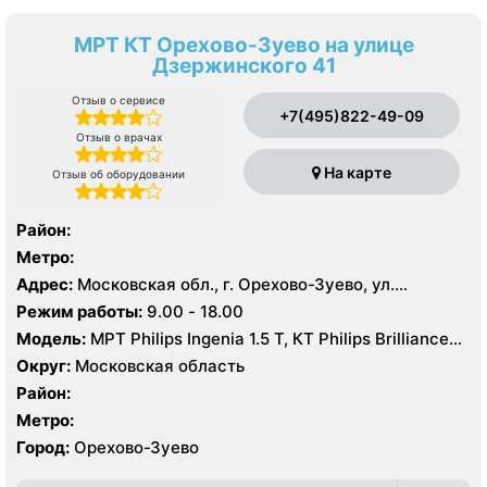
МРТ КТ Орехово-Зуево на улице
Дзержинского 41
Отзыв о сервисе
+7(495)822-49-09
Отзыв о врачах
На карте
Отзыв об оборудовании
Район:
Метро:
Адрес:
Московская обл., г. Орехово-Зуево, ул.
Дзержинского, 41
Режим работы:
9.00 - 18.00
Модель:
МРТ Philips Ingenia 1.5 T, КТ Philips Brilliance
64 среза
Округ:
Московская область
Район:
Метро:
Город:
Орехово-Зуево