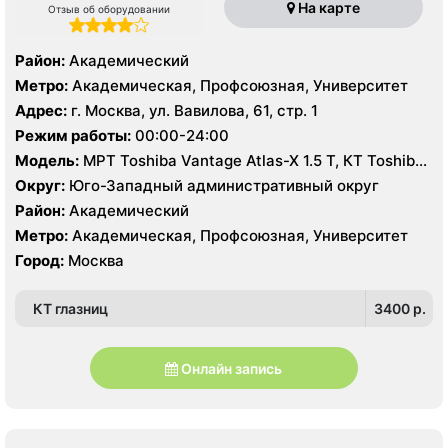
На карте
Отзыв об оборудовании
Район:
Академический
Метро:
Академическая, Профсоюзная, Университет
Адрес:
г. Москва, ул. Вавилова, 61, стр. 1
Режим работы:
00:00-24:00
Модель:
МРТ Toshiba Vantage Atlas-X 1.5 Т, КТ Toshiba
Aquilion 64 среза, УЗИ Toshiba Aplio 500, GE Vivid 7
Округ:
Юго-Западный административный округ
Район:
Академический
Метро:
Академическая, Профсоюзная, Университет
Город:
Москва
КТ глазниц
3400 p.
Онлайн запись