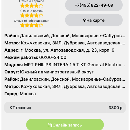
Отзыв о сервисе
+7(495)822-49-09
Отзыв о врачах
На карте
Отзыв об оборудовании
Район:
Даниловский, Донской, Москворечье-Сабурово,
Нагатино-Садовники, Нагатинский Затон, Нагорный
Метро:
Кожуховская, ЗИЛ, Дубровка, Автозаводская,
Нагатинская, Технопарк, Тульская, Угрешская
Адрес:
г. Москва, ул. Автозаводская, д. 23, корп. 9
Режим работы:
00:00-24:00
Модель:
МРТ PHILIPS INTERA 1.5 T КТ General Electric
LIGHT SPEED 64 среза
Округ:
Южный административный округ
Район:
Даниловский, Донской, Москворечье-Сабурово,
Нагатино-Садовники, Нагатинский Затон, Нагорный
Метро:
Кожуховская, ЗИЛ, Дубровка, Автозаводская,
Нагатинская, Технопарк, Тульская, Угрешская
Город:
Москва
КТ глазниц
3300 p.
Онлайн запись