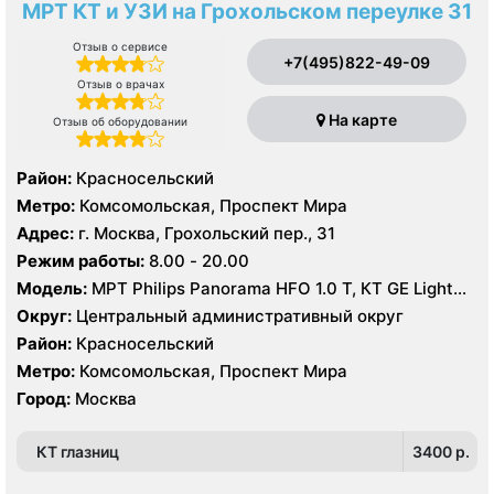
МРТ КТ и УЗИ на Грохольском переулке 31
Отзыв о сервисе
+7(495)822-49-09
Отзыв о врачах
На карте
Отзыв об оборудовании
Район:
Красносельский
Метро:
Комсомольская, Проспект Мира
Адрес:
г. Москва, Грохольский пер., 31
Режим работы:
8.00 - 20.00
Модель:
МРТ Philips Panorama HFO 1.0 Т, КТ GE Light
Speed 64 среза, УЗИ Philips iU22, GE Logiq 7, Siemens
Округ:
Центральный административный округ
Acuson S2000, GE Vivid E9
Район:
Красносельский
Метро:
Комсомольская, Проспект Мира
Город:
Москва
КТ глазниц
3400 p.