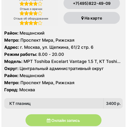
+7(495)822-49-09
Отзыв о врачах
На карте
Отзыв об оборудовании
Район:
Мещанский
Метро:
Проспект Мира, Рижская
Адрес:
г. Москва, ул. Щепкина, 61/2 стр. 6
Режим работы:
8.00 - 20.00
Модель:
МРТ Toshiba Excelart Vantage 1.5 Т, КТ Toshiba
Aquilion 64 среза, УЗИ
Округ:
Центральный административный округ
Район:
Мещанский
Метро:
Проспект Мира, Рижская
Город:
Москва
КТ глазниц
3400 p.
Онлайн запись