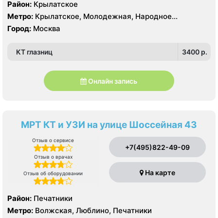
Район:
Крылатское
Метро:
Крылатское, Молодежная, Народное
Ополчение
Город:
Москва
КТ глазниц
3400 p.
Онлайн запись
МРТ КТ и УЗИ на улице Шоссейная 43
Отзыв о сервисе
+7(495)822-49-09
Отзыв о врачах
На карте
Отзыв об оборудовании
Район:
Печатники
Метро:
Волжская, Люблино, Печатники