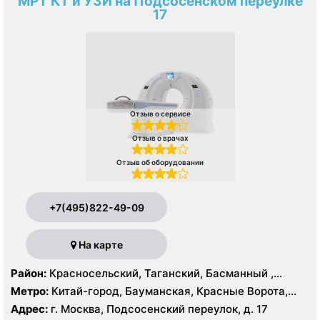
МРТ КТ и УЗИ на Подсосенском переулке
17
Отзыв о сервисе
Отзыв о врачах
Отзыв об оборудовании
+7(495)822-49-09
На карте
Район:
Красносельский, Таганский, Басманный ,
Тверской
Метро:
Китай-город, Бауманская, Красные Ворота,
Кузнецкий мост, Курская, Лубянка, Площадь Ильича,
Адрес:
г. Москва, Подсосенский переулок, д. 17
Сретенский бульвар, Таганская, Чкаловская