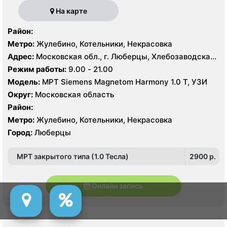
На карте
Район:
Метро:
Жулебино, Котельники, Некрасовка
Адрес:
Московская обл., г. Люберцы, Хлебозаводская
ул. 10
Режим работы:
9.00 - 21.00
Модель:
МРТ Siemens Magnetom Harmony 1.0 Т, УЗИ
Округ:
Московская область
Район:
Метро:
Жулебино, Котельники, Некрасовка
Город:
Люберцы
МРТ закрытого типа (1.0 Тесла)
2900 p.
Онлайн запись