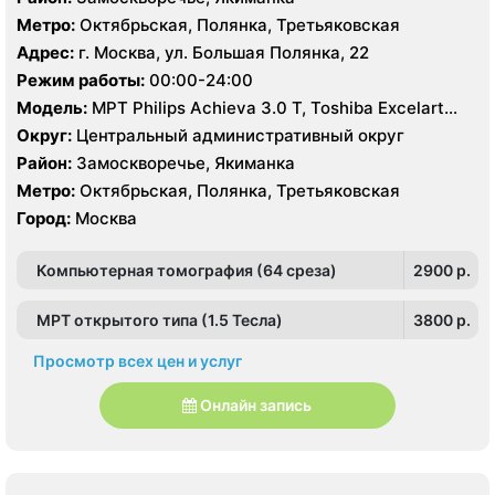
Метро:
Октябрьская, Полянка, Третьяковская
Адрес:
г. Москва, ул. Большая Полянка, 22
Режим работы:
00:00-24:00
Модель:
МРТ Philips Achieva 3.0 Т, Toshiba Excelart
Vantage 1.5 Т, КТ Philips Brilliance CT 64 среза, Philips
Округ:
Центральный административный округ
Brilliance CT16 срезов, УЗИ Philips HD15
Район:
Замоскворечье, Якиманка
Метро:
Октябрьская, Полянка, Третьяковская
Город:
Москва
Компьютерная томография (64 среза)
2900 p.
МРТ открытого типа (1.5 Тесла)
3800 p.
Просмотр всех цен и услуг
Онлайн запись