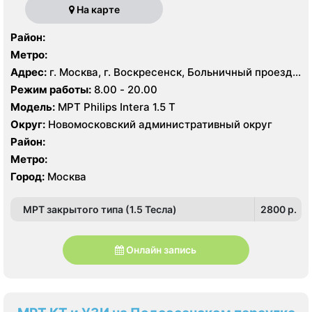
На карте
Район:
Метро:
Адрес:
г. Москва, г. Воскресенск, Больничный проезд,
д. 1, корп. 8
Режим работы:
8.00 - 20.00
Модель:
МРТ Philips Intera 1.5 T
Округ:
Новомосковский административный округ
Район:
Метро:
Город:
Москва
МРТ закрытого типа (1.5 Тесла)
2800 p.
Онлайн запись