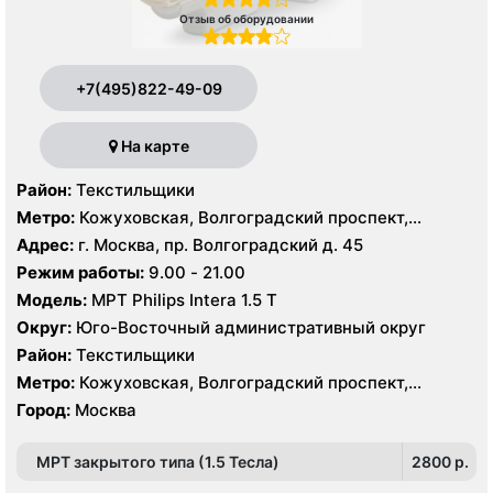
Отзыв об оборудовании
+7(495)822-49-09
На карте
Район:
Текстильщики
Метро:
Кожуховская, Волгоградский проспект,
Текстильщики
Адрес:
г. Москва, пр. Волгоградский д. 45
Режим работы:
9.00 - 21.00
Модель:
МРТ Philips Intera 1.5 T
Округ:
Юго-Восточный административный округ
Район:
Текстильщики
Метро:
Кожуховская, Волгоградский проспект,
Текстильщики
Город:
Москва
МРТ закрытого типа (1.5 Тесла)
2800 p.