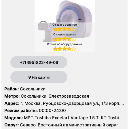
Отзыв о сервисе
Отзыв о врачах
Отзыв об оборудовании
+7(495)822-49-09
На карте
Район:
Сокольники
Метро:
Сокольники, Электрозаводская
Адрес:
г. Москва, Рубцовско-Дворцовая ул., 1/3 корп.
2А
Режим работы:
00:00-24:00
Модель:
МРТ Toshiba Excelart Vantage 1.5 Т, КТ Toshiba
Aquilion 64 среза, УЗИ
Округ:
Северо-Восточный административный округ