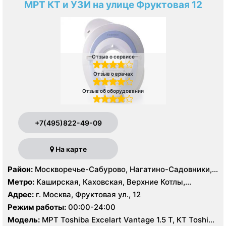
МРТ КТ и УЗИ на улице Фруктовая 12
Отзыв о сервисе
Отзыв о врачах
Отзыв об оборудовании
+7(495)822-49-09
На карте
Район:
Москворечье-Сабурово, Нагатино-Садовники,
Нагатинский Затон, Нагорный , Царицыно, Северное
Метро:
Каширская, Каховская, Верхние Котлы,
Чертаново, Центральное Чертаново, Южное Чертаново
Варшавская, Академическая, Крымская, Нагатинская,
Адрес:
г. Москва, Фруктовая ул., 12
, Зюзино, Черёмушки
Нагорная, Нахимовский проспект, Профсоюзная,
Режим работы:
00:00-24:00
Севастопольская, Чертановская
Модель:
МРТ Toshiba Excelart Vantage 1.5 Т, КТ Toshiba