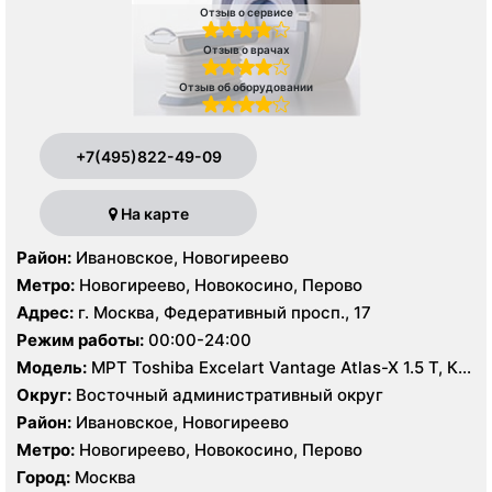
Отзыв о сервисе
Отзыв о врачах
Отзыв об оборудовании
+7(495)822-49-09
На карте
Район:
Ивановское, Новогиреево
Метро:
Новогиреево, Новокосино, Перово
Адрес:
г. Москва, Федеративный просп., 17
Режим работы:
00:00-24:00
Модель:
МРТ Toshiba Excelart Vantage Atlas-X 1.5 T, КТ
Toshiba Aquilion 64 среза, УЗИ
Округ:
Восточный административный округ
Район:
Ивановское, Новогиреево
Метро:
Новогиреево, Новокосино, Перово
Город:
Москва