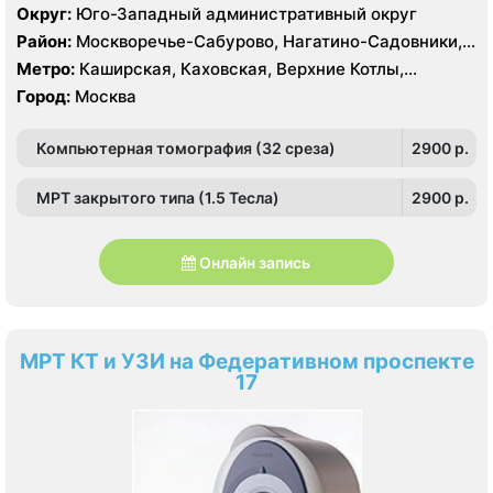
Aquilion 32 среза, УЗИ Toshiba Aplio 500, Medison
Округ:
Юго-Западный административный округ
Sonoace X8
Район:
Москворечье-Сабурово, Нагатино-Садовники,
Нагатинский Затон, Нагорный , Царицыно, Северное
Метро:
Каширская, Каховская, Верхние Котлы,
Чертаново, Центральное Чертаново, Южное Чертаново
Варшавская, Академическая, Крымская, Нагатинская,
Город:
Москва
, Зюзино, Черёмушки
Нагорная, Нахимовский проспект, Профсоюзная,
Севастопольская, Чертановская
Компьютерная томография (32 среза)
2900 p.
МРТ закрытого типа (1.5 Тесла)
2900 p.
Онлайн запись
МРТ КТ и УЗИ на Федеративном проспекте
17