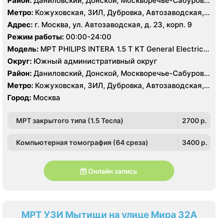
Район:
Даниловский, Донской, Москворечье-Сабурово,
Нагатино-Садовники, Нагатинский Затон, Нагорный
Метро:
Кожуховская, ЗИЛ, Дубровка, Автозаводская,
Нагатинская, Технопарк, Тульская, Угрешская
Адрес:
г. Москва, ул. Автозаводская, д. 23, корп. 9
Режим работы:
00:00-24:00
Модель:
МРТ PHILIPS INTERA 1.5 T КТ General Electric
LIGHT SPEED 64 среза
Округ:
Южный административный округ
Район:
Даниловский, Донской, Москворечье-Сабурово,
Нагатино-Садовники, Нагатинский Затон, Нагорный
Метро:
Кожуховская, ЗИЛ, Дубровка, Автозаводская,
Нагатинская, Технопарк, Тульская, Угрешская
Город:
Москва
МРТ закрытого типа (1.5 Тесла)
2700 p.
Компьютерная томография (64 среза)
3400 p.
Онлайн запись
МРТ УЗИ Мытищи на улице Мира 32А