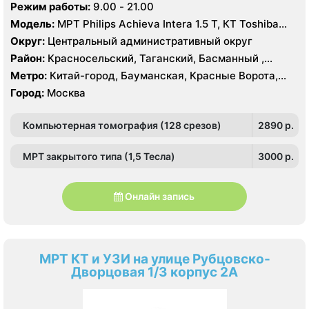
Режим работы:
9.00 - 21.00
Модель:
МРТ Philips Achieva Intera 1.5 T, КТ Toshiba
Aquilion CXL 128 срезов, УЗИ
Округ:
Центральный административный округ
Район:
Красносельский, Таганский, Басманный ,
Тверской
Метро:
Китай-город, Бауманская, Красные Ворота,
Кузнецкий мост, Курская, Лубянка, Площадь Ильича,
Город:
Москва
Сретенский бульвар, Таганская, Чкаловская
Компьютерная томография (128 срезов)
2890 p.
МРТ закрытого типа (1,5 Тесла)
3000 p.
Онлайн запись
МРТ КТ и УЗИ на улице Рубцовско-
Дворцовая 1/3 корпус 2А