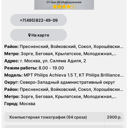
Отзыв об оборудовании
+7(495)822-49-09
На карте
Район:
Пресненский, Войковский, Сокол, Хорошёвский,
Крылатское, Кунцево, Филёвский Парк, Северное
Метро:
Зорге, Беговая, Крылатское, Молодежная,
Тушино, Строгино, Хорошёво-Мнёвники, Щукино,
Октябрьское поле, Панфиловская, Полежаевская,
Адрес:
г. Москва, ул. Саляма Адиля, 2
Южное Тушино
Хорошево, Хорошевская, ЦСКА, Щукинская, Мнёвники,
Режим работы:
8.00 - 19.00
Народное Ополчение
Модель:
МРТ Philips Achieva 1.5 T, КТ Philips Brilliance
64 среза, УЗИ GE Voluson E8, ESAOTE MYLAB TWICE
Округ:
Северо-Западный административный округ
Район:
Пресненский, Войковский, Сокол, Хорошёвский,
Крылатское, Кунцево, Филёвский Парк, Северное
Метро:
Зорге, Беговая, Крылатское, Молодежная,
Тушино, Строгино, Хорошёво-Мнёвники, Щукино,
Октябрьское поле, Панфиловская, Полежаевская,
Город:
Москва
Южное Тушино
Хорошево, Хорошевская, ЦСКА, Щукинская, Мнёвники,
Народное Ополчение
Компьютерная томография (64 среза)
2900 p.